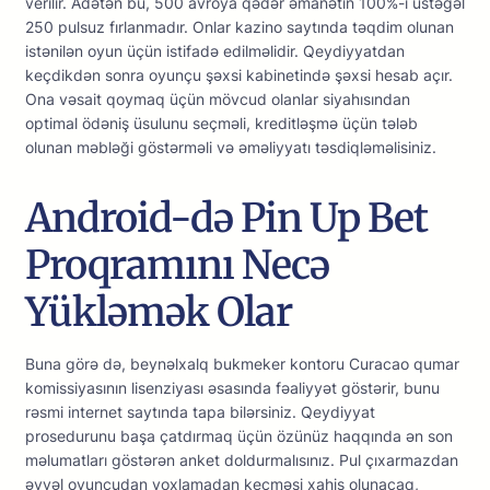
verilir. Adətən bu, 500 avroya qədər əmanətin 100%-i üstəgəl
250 pulsuz fırlanmadır. Onlar kazino saytında təqdim olunan
istənilən oyun üçün istifadə edilməlidir. Qeydiyyatdan
keçdikdən sonra oyunçu şəxsi kabinetində şəxsi hesab açır.
Ona vəsait qoymaq üçün mövcud olanlar siyahısından
optimal ödəniş üsulunu seçməli, kreditləşmə üçün tələb
olunan məbləği göstərməli və əməliyyatı təsdiqləməlisiniz.
Android-də Pin Up Bet
Proqramını Necə
Yükləmək Olar
Buna görə də, beynəlxalq bukmeker kontoru Curacao qumar
komissiyasının lisenziyası əsasında fəaliyyət göstərir, bunu
rəsmi internet saytında tapa bilərsiniz. Qeydiyyat
prosedurunu başa çatdırmaq üçün özünüz haqqında ən son
məlumatları göstərən anket doldurmalısınız. Pul çıxarmazdan
əvvəl oyunçudan yoxlamadan keçməsi xahiş olunacaq,