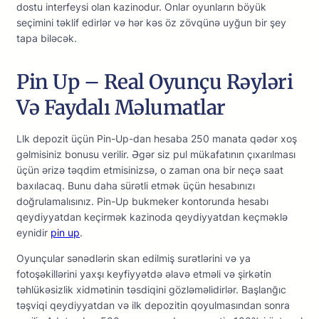
dostu interfeysi olan kazinodur. Onlar oyunların böyük
seçimini təklif edirlər və hər kəs öz zövqünə uyğun bir şey
tapa biləcək.
Pin Up – Real Oyunçu Rəyləri
Və Faydalı Məlumatlar
Llk depozit üçün Pin-Up-dan hesaba 250 manata qədər xoş
gəlmisiniz bonusu verilir. Əgər siz pul mükafatının çıxarılması
üçün ərizə təqdim etmisinizsə, o zaman ona bir neçə saat
baxılacaq. Bunu daha sürətli etmək üçün hesabınızı
doğrulamalısınız. Pin-Up bukmeker kontorunda hesabı
qeydiyyatdan keçirmək kazinoda qeydiyyatdan keçməklə
eynidir
pin up
.
Oyunçular sənədlərin skan edilmiş surətlərini və ya
fotoşəkillərini yaxşı keyfiyyətdə əlavə etməli və şirkətin
təhlükəsizlik xidmətinin təsdiqini gözləməlidirlər. Başlanğıc
təşviqi qeydiyyatdan və ilk depozitin qoyulmasından sonra