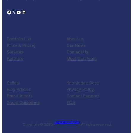
Facebook
X
YouTube
LinkedIn
PRODUCTS
COMPANY
Portfolio List
About us
Plans & Pricing
Our News
Services
Contact Us
Partners
Meet Our Team
RESOURCES
SUPPORT
Gallery
Knowledge Base
Blog Articles
Privacy Policy
Brand Assets
Contact Support
Brand Guidelines
TOS
Legendagem de video
Copyright © 2025 ·
· All rights reserved