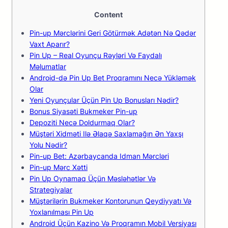
Content
Pin-up Mərclərini Geri Götürmək Adətən Nə Qədər
Vaxt Aparır?
Pin Up – Real Oyunçu Rəyləri Və Faydalı
Məlumatlar
Android-də Pin Up Bet Proqramını Necə Yükləmək
Olar
Yeni Oyunçular Üçün Pin Up Bonusları Nədir?
Bonus Siyasəti Bukmeker Pin-up
Depoziti Necə Doldurmaq Olar?
Müştəri Xidməti Ilə Əlaqə Saxlamağın Ən Yaxşı
Yolu Nədir?
Pin-up Bet: Azərbaycanda Idman Mərcləri
Pin-up Mərc Xətti
Pin Up Oynamaq Üçün Məsləhətlər Və
Strategiyalar
Müştərilərin Bukmeker Kontorunun Qeydiyyatı Və
Yoxlanılması Pin Up
Android Üçün Kazino Və Proqramın Mobil Versiyası