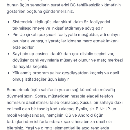
bunun üçün sənədlərin surətlərini BC təhlükəsizlik xidmətinin
göstərilən poçtuna göndərməlisiniz.
Sistemdəki kiçik qüsurlar şirkəti daim öz fəaliyyətini
təkmilləşdirməyə və inkişaf etdirməyə sövq edir.
Pin Up şirkəti çoxşaxəli fəaliyyətlə məşğuldur, adi onlayn
oyunlarla yanaşı, ziyarətçilər idmana mərc etmək imkanı
əldə edirlər.
Sayt pin up casino -də 40-dan çox disiplin seçimi var,
döyüşlər canlı yayımlarla müşayiət olunur və matç mərkəzi
də həyata keçirilib.
Yüklənmiş proqram yalnız qeydiyyatdan keçmiş və daxil
olmuş istifadəçilər üçün işləyir.
Bunu etmək üçün səhifənin yuxarı sağ küncündə müvafiq
düyməni sıxın. Sonra, müştəridən hesabla əlaqəli telefon
nömrəsini daxil etməsi tələb olunacaq. Xüsusi bir sahəyə daxil
edilməli olan bir təsdiq kodu alacaq. Eynilə, siz PIN-UP-un
mobil versiyasından, həmçinin iOS və Android üçün
tətbiqlərindən istifadə edərək şəxsi hesabınıza daxil ola
bilərsiniz. Yaşıl və qırmızı elementləri ilə açıq rənglərdə