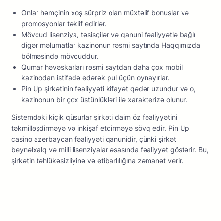
Onlar həmçinin xoş sürpriz olan müxtəlif bonuslar və
promosyonlar təklif edirlər.
Mövcud lisenziya, təsisçilər və qanuni fəaliyyətlə bağlı
digər məlumatlar kazinonun rəsmi saytında Haqqımızda
bölməsində mövcuddur.
Qumar həvəskarları rəsmi saytdan daha çox mobil
kazinodan istifadə edərək pul üçün oynayırlar.
Pin Up şirkətinin fəaliyyəti kifayət qədər uzundur və o,
kazinonun bir çox üstünlükləri ilə xarakterizə olunur.
Sistemdəki kiçik qüsurlar şirkəti daim öz fəaliyyətini
təkmilləşdirməyə və inkişaf etdirməyə sövq edir. Pin Up
casino azerbaycan fəaliyyəti qanunidir, çünki şirkət
beynəlxalq və milli lisenziyalar əsasında fəaliyyət göstərir. Bu,
şirkətin təhlükəsizliyinə və etibarlılığına zəmanət verir.