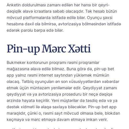
Anketin doldurulması zamanı edilən hər hansı bir qeyri-
dəqiqlik əlavə icraatlara səbəb olacaqdır. Tək hesab bütün
mövcud platformalarda istifadə edilə bilər. Oyunçu şəxsi
hesabına daxil ola bilmirsə, avtorizasiya bölməsindən istifadə
edərək parolu bərpa edə bilər.
Pin-up Mərc Xətti
Bukmeker kontorunun proqramı rəsmi proqramlar
mağazasına əlavə edilə bilməz. Buna görə də, pin-up bet
app yalnız rəsmi internet saytından yükləmək mümkün
olacaq. Tətbiq oyunçuları ən son xüsusiyyətlərdən xəbərdar
etmək üçün müntəzəm yeniləmələr edir. Qeydiyyat zamanı
qeydiyyat və ya avtorizasiya proseduru bir neçə dəqiqə
ərzində həyata keçirilir. Yeni müştərilər də təsdiq edə və ya
dəstək xidməti ilə əlaqə saxlaya biləcəklər. Pin-up bet app
maraqlıdır, çünki o, rəsmi sayt mövcud olmasa belə, blokdan
keçməyə və mərc etməyə davam etməyə imkan verir.