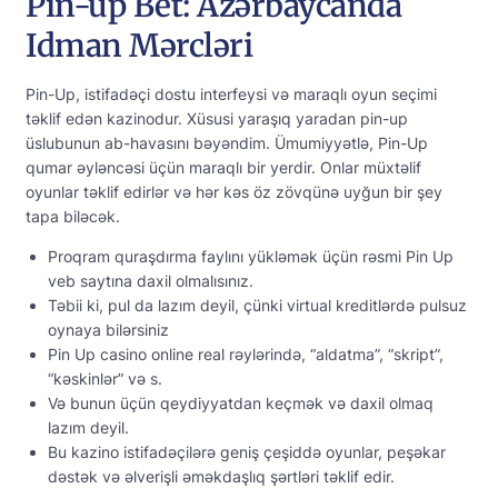
Pin-up Bet: Azərbaycanda
Idman Mərcləri
Pin-Up, istifadəçi dostu interfeysi və maraqlı oyun seçimi
təklif edən kazinodur. Xüsusi yaraşıq yaradan pin-up
üslubunun ab-havasını bəyəndim. Ümumiyyətlə, Pin-Up
qumar əyləncəsi üçün maraqlı bir yerdir. Onlar müxtəlif
oyunlar təklif edirlər və hər kəs öz zövqünə uyğun bir şey
tapa biləcək.
Proqram quraşdırma faylını yükləmək üçün rəsmi Pin Up
veb saytına daxil olmalısınız.
Təbii ki, pul da lazım deyil, çünki virtual kreditlərdə pulsuz
oynaya bilərsiniz
Pin Up casino online real rəylərində, “aldatma”, “skript”,
“kəskinlər” və s.
Və bunun üçün qeydiyyatdan keçmək və daxil olmaq
lazım deyil.
Bu kazino istifadəçilərə geniş çeşiddə oyunlar, peşəkar
dəstək və əlverişli əməkdaşlıq şərtləri təklif edir.