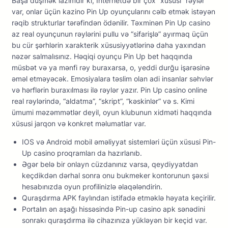
Başa düşmək lazımdır ki, İnternetdə bir çox “xüsusi” rəylər
var, onlar üçün kazino Pin Up oyunçularını cəlb etmək istəyən
rəqib strukturlar tərəfindən ödənilir. Təxminən Pin Up casino
az real oyunçunun rəylərini pullu və “sifarişlə” ayırmaq üçün
bu cür şərhlərin xarakterik xüsusiyyətlərinə daha yaxından
nəzər salmalısınız. Həqiqi oyunçu Pin Up bet haqqında
müsbət və ya mənfi rəy buraxarsa, o, yeddi durğu işarəsinə
əməl etməyəcək. Emosiyalara təslim olan adi insanlar səhvlər
və hərflərin buraxılması ilə rəylər yazır. Pin Up casino online
real rəylərində, “aldatma”, “skript”, “kəskinlər” və s. Kimi
ümumi məzəmmətlər deyil, oyun klubunun xidməti haqqında
xüsusi jarqon və konkret məlumatlar var.
IOS və Android mobil əməliyyat sistemləri üçün xüsusi Pin-
Up casino proqramları da hazırlanıb.
Əgər belə bir onlayn cüzdanınız varsa, qeydiyyatdan
keçdikdən dərhal sonra onu bukmeker kontorunun şəxsi
hesabınızda oyun profilinizlə əlaqələndirin.
Quraşdırma APK faylından istifadə etməklə həyata keçirilir.
Portalın ən aşağı hissəsində Pin-up casino apk sənədini
sonrakı quraşdırma ilə cihazınıza yükləyən bir keçid var.