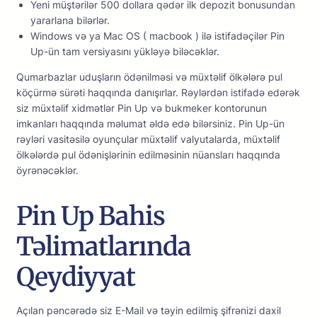
Yeni müştərilər 500 dollara qədər ilk depozit bonusundan
yararlana bilərlər.
Windows və ya Mac OS ( macbook ) ilə istifadəçilər Pin
Up-ün tam versiyasını yükləyə biləcəklər.
Qumarbazlar uduşların ödənilməsi və müxtəlif ölkələrə pul
köçürmə sürəti haqqında danışırlar. Rəylərdən istifadə edərək
siz müxtəlif xidmətlər Pin Up və bukmeker kontorunun
imkanları haqqında məlumat əldə edə bilərsiniz. Pin Up-ün
rəyləri vasitəsilə oyunçular müxtəlif valyutalarda, müxtəlif
ölkələrdə pul ödənişlərinin edilməsinin nüansları haqqında
öyrənəcəklər.
Pin Up Bahis
Təlimatlarında
Qeydiyyat
Açılan pəncərədə siz E-Mail və təyin edilmiş şifrənizi daxil