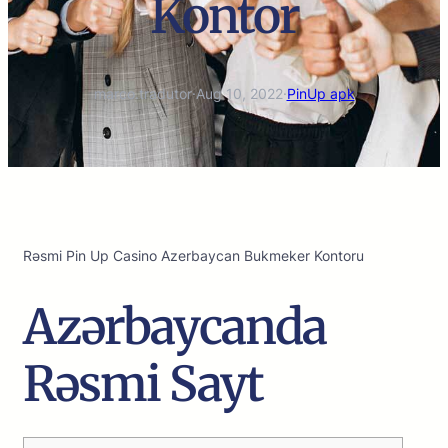
Kontor
marco.tradutor
·
Aug 10, 2022
·
PinUp apk
Rəsmi Pin Up Casino Azerbaycan Bukmeker Kontoru
Azərbaycanda
Rəsmi Sayt