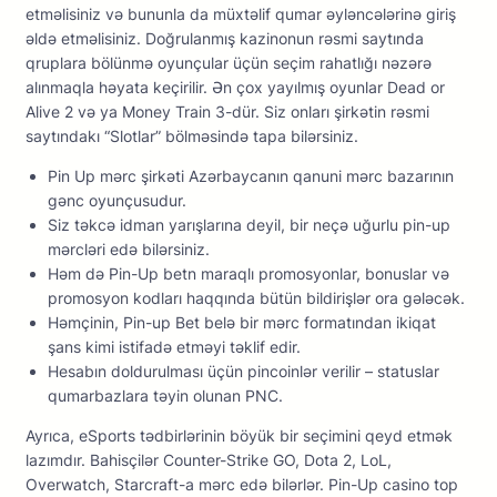
etməlisiniz və bununla da müxtəlif qumar əyləncələrinə giriş
əldə etməlisiniz. Doğrulanmış kazinonun rəsmi saytında
qruplara bölünmə oyunçular üçün seçim rahatlığı nəzərə
alınmaqla həyata keçirilir. Ən çox yayılmış oyunlar Dead or
Alive 2 və ya Money Train 3-dür. Siz onları şirkətin rəsmi
saytındakı “Slotlar” bölməsində tapa bilərsiniz.
Pin Up mərc şirkəti Azərbaycanın qanuni mərc bazarının
gənc oyunçusudur.
Siz təkcə idman yarışlarına deyil, bir neçə uğurlu pin-up
mərcləri edə bilərsiniz.
Həm də Pin-Up betn maraqlı promosyonlar, bonuslar və
promosyon kodları haqqında bütün bildirişlər ora gələcək.
Həmçinin, Pin-up Bet belə bir mərc formatından ikiqat
şans kimi istifadə etməyi təklif edir.
Hesabın doldurulması üçün pincoinlər verilir – statuslar
qumarbazlara təyin olunan PNC.
Ayrıca, eSports tədbirlərinin böyük bir seçimini qeyd etmək
lazımdır. Bahisçilər Counter-Strike GO, Dota 2, LoL,
Overwatch, Starcraft-a mərc edə bilərlər. Pin-Up casino top