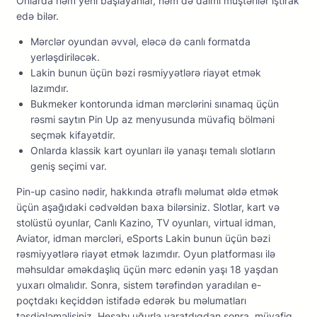
Onlarda həm yeni başlayanlar, həm də daimi müştərilər iştirak
edə bilər.
Mərclər oyundan əvvəl, eləcə də canlı formatda
yerləşdiriləcək.
Lakin bunun üçün bəzi rəsmiyyətlərə riayət etmək
lazımdır.
Bukmeker kontorunda idman mərclərini sınamaq üçün
rəsmi saytın Pin Up az menyusunda müvafiq bölməni
seçmək kifayətdir.
Onlarda klassik kart oyunları ilə yanaşı temalı slotların
geniş seçimi var.
Pin-up casino nədir, hakkında ətraflı məlumat əldə etmək
üçün aşağıdaki cədvəldən baxa bilərsiniz. Slotlar, kart və
stolüstü oyunlar, Canlı Kazino, TV oyunları, virtual idman,
Aviator, idman mərcləri, eSports Lakin bunun üçün bəzi
rəsmiyyətlərə riayət etmək lazımdır. Oyun platforması ilə
məhsuldar əməkdaşlıq üçün mərc edənin yaşı 18 yaşdan
yuxarı olmalıdır. Sonra, sistem tərəfindən yaradılan e-
poçtdakı keçiddən istifadə edərək bu məlumatları
təsdiqləməlisiniz. Hesabı uğurla yaratdıqdan sonra, müvafiq