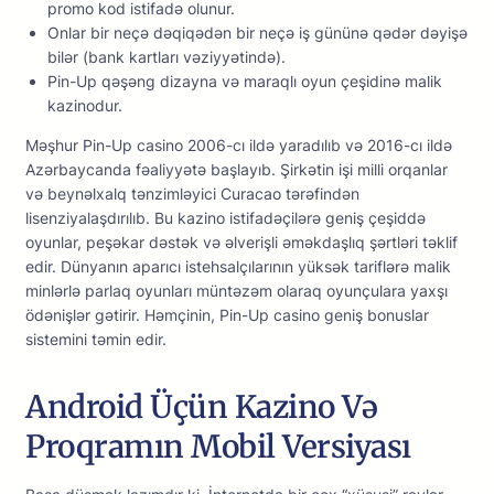
promo kod istifadə olunur.
Onlar bir neçə dəqiqədən bir neçə iş gününə qədər dəyişə
bilər (bank kartları vəziyyətində).
Pin-Up qəşəng dizayna və maraqlı oyun çeşidinə malik
kazinodur.
Məşhur Pin-Up casino 2006-cı ildə yaradılıb və 2016-cı ildə
Azərbaycanda fəaliyyətə başlayıb. Şirkətin işi milli orqanlar
və beynəlxalq tənzimləyici Curacao tərəfindən
lisenziyalaşdırılıb. Bu kazino istifadəçilərə geniş çeşiddə
oyunlar, peşəkar dəstək və əlverişli əməkdaşlıq şərtləri təklif
edir. Dünyanın aparıcı istehsalçılarının yüksək tariflərə malik
minlərlə parlaq oyunları müntəzəm olaraq oyunçulara yaxşı
ödənişlər gətirir. Həmçinin, Pin-Up casino geniş bonuslar
sistemini təmin edir.
Android Üçün Kazino Və
Proqramın Mobil Versiyası