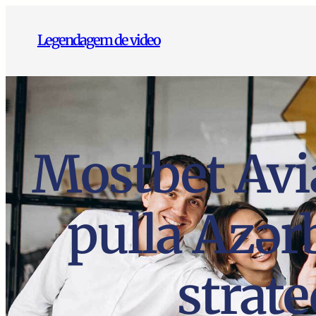
Skip
to
Legendagem de video
content
Mostbet Avi
pulla Azə
strat