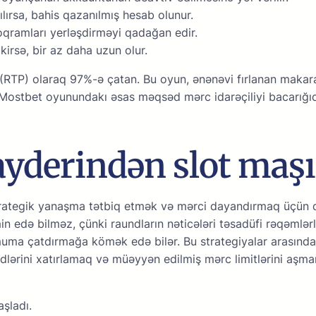
ırsa, bahis qazanılmış hesab olunur.
roqramları yerləşdirməyi qadağan edir.
irsə, bir az daha uzun olur.
(RTP) olaraq 97%-ə çatan. Bu oyun, ənənəvi fırlanan makaralar
tor Mostbet oyunundakı əsas məqsəd mərc idarəçiliyi bacarığ
yderindən slot maşı
 strategik yanaşma tətbiq etmək və mərci dayandırmaq üçün
n edə bilməz, çünki raundların nəticələri təsadüfi rəqəmlərlə
a çatdırmağa kömək edə bilər. Bu strategiyalar arasında se
ədlərini xatırlamaq və müəyyən edilmiş mərc limitlərini aşm
şladı.