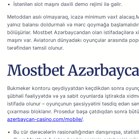
İstənilən slot maşını daxili demo rejimi ilə gəlir.
Metoddan asılı olmayaraq, icazə minimum vaxt alacaq.Mü
yalnız balansı doldurmalı və mərc qoymağa başlamalıdır.
bölüşürlər. Mostbet Azərbaycandan olan istifadəçilərə 
maşını var. Aviatorun dünyadakı oyunçular arasında popu
tərəfindən təmsil olunur.
Mostbet Azərbayc
Bukmeker kontoru qeydiyyatdan keçdikdən sonra oyunçul
şübhəli fəaliyyətdə və ya sabit oyunlarda iştirakda xidm
istifadə olunur – oyunçunun şəxsiyyətini təsdiq edən sə
çıxarması bloklanır. Prosedur başa çatdıqdan sonra bütü
azerbaycan-casino.com/mobile/
.
Bu cür dərəcələrin rasionallığından danışırıqsa, stati