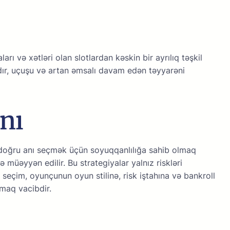
ı və xətləri olan slotlardan kəskin bir ayrılıq təşkil
ıdır, uçuşu və artan əmsalı davam edən təyyarəni
nı
 doğru anı seçmək üçün soyuqqanlılığa sahib olmaq
 müəyyən edilir. Bu strategiyalar yalnız riskləri
çim, oyunçunun oyun stilinə, risk iştahına və bankroll
amaq vacibdir.