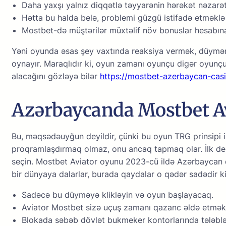
Daha yaxşı yalnız diqqətlə təyyarənin hərəkət nəzarət 
Hətta bu halda belə, problemi güzgü istifadə etməklə 
Mostbet-də müştərilər müxtəlif növ bonuslar hesabına ö
Yəni oyunda əsas şey vaxtında reaksiya vermək, düymə
oynayır. Maraqlıdır ki, oyun zamanı oyunçu digər oyunçu
alacağını gözləyə bilər
https://mostbet-azerbaycan-cas
Azərbaycanda Mostbet A
Bu, məqsədəuyğun deyildir, çünki bu oyun TRG prinsipi i
proqramlaşdırmaq olmaz, onu ancaq tapmaq olar. İlk de
seçin. Mostbet Aviator oyunu 2023-cü ildə Azərbaycan 
bir dünyaya dalarlar, burada qaydalar o qədər sadədir k
Sadəcə bu düyməyə klikləyin və oyun başlayacaq.
Aviator Mostbet sizə uçuş zamanı qazanc əldə etmək 
Blokada səbəb dövlət bukmeker kontorlarında tələblər