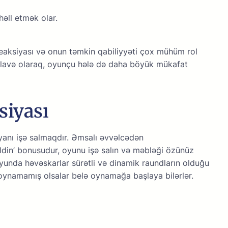
əll etmək olar.
aksiyası və onun təmkin qabiliyyəti çox mühüm rol
 əlavə olaraq, oyunçu hələ də daha böyük mükafat
siyası
iyanı işə salmaqdır. Əmsalı əvvəlcədən
din’ bonusudur, oyunu işə salın və məbləği özünüz
unda həvəskarlar sürətli və dinamik raundların olduğu
a oynamamış olsalar belə oynamağa başlaya bilərlər.