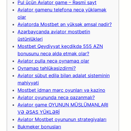
Pul üçün Aviator game – Rəsmi sayt
Aviator gamenu telefona necə yükləmək
olar
Aviatorda Mostbet ən yüksək əmsal nədir?
Azərbaycanda aviator mostbetin
üstünlükləri
Mostbet Qeydiyyat keçdikdə 555 AZN
bonusunu necə əldə etmək olar?
Aviator pulla necə oynamaq olar
Oynamaq təhlükəsizdirmi?
Aviator sübut edilə bilən ədalət sisteminin
mahiyyəti
Mostbet idman mərc oyunları və kazino
Aviator oyununda necə qazanmalı?
Aviator game OYUNUN MÜSLÜMANLARI
VƏ ƏSAS YÜKLƏRİ
Aviator Mostbet oyununun strategiyaları
Bukmeker bonusları