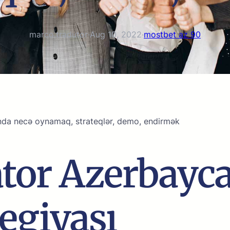
marco.tradutor
·
Aug 10, 2022
·
mostbet az 90
da necə oynamaq, strateqlər, demo, endirmək
tor Azerbayc
tegiyası