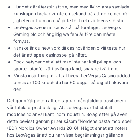
Hur det går återstår att ze, men med living area samlade
kunskapen tvekar vi inte en sekund på att de komer m?
jligheten att utmana på jätte för titeln världens största.
LeoVegas svenska licens står på företaget LeoVegas
Gaming plc och är giltig we fem år f?re den måste
förnyas.
Kanske är du new york till casinovärlden o vill testa hur
det är att spela casinospel på nätet.
Dock betyder det ej att man inte har koll på spel och
sporter utanför vårt avlånga land, snarare tvärt om.
Minsta insättning för att aktivera LeoVegas Casino added
bonus är 100 kr och du har 60 dagar på dig att aktivera
den.
Det gör m?jligheten att de tappar mångfaldiga positioner i
vår totala e-postranking. Att LeoVegas är 1st stabilt
mobilcasino är väl känt inom industrin. Bolag sitter på även
detta bevisat genom priser såsom ”Nordens bästa mobilspel”
(EGR Nordics Owner Awards 2016). Något annat att notera
hos LeoVegas är att du har vissa begränsningar gällande