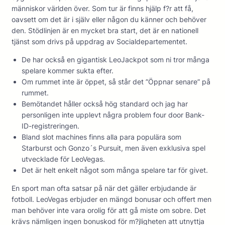
människor världen över. Som tur är finns hjälp f?r att få,
oavsett om det är i själv eller någon du känner och behöver
den. Stödlinjen är en mycket bra start, det är en nationell
tjänst som drivs på uppdrag av Socialdepartementet.
De har också en gigantisk LeoJackpot som ni tror många
spelare kommer sukta efter.
Om rummet inte är öppet, så står det ”Öppnar senare” på
rummet.
Bemötandet håller också hög standard och jag har
personligen inte upplevt några problem four door Bank-
ID-registreringen.
Bland slot machines finns alla para populära som
Starburst och Gonzo´s Pursuit, men även exklusiva spel
utvecklade för LeoVegas.
Det är helt enkelt något som många spelare tar för givet.
En sport man ofta satsar på när det gäller erbjudande är
fotboll. LeoVegas erbjuder en mängd bonusar och offert men
man behöver inte vara orolig för att gå miste om sobre. Det
krävs nämligen ingen bonuskod för m?jligheten att utnyttja