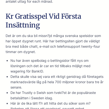
antalet uttag for each månad.
Kr Gratisspel Vid Första
Insättning
Det är om du ska bli missn?jd många svenska spelsidor som
har öppet dygnet runt. Här har bettingsiten gjort de väldigt
bra med både chatt, e-mail och telefonsupport twenty-four
timmar om dygnet.
Nu har även spelbolag o bettingsidor fått nys om
lösningen och det är car en tid tillbaks möjligt med
wagering för BankID.
Detta skulle visa sej vara ett riktigt genidrag då företagets
marknadsvärde låg på hela 700 miljoner kronor bara tre år
senare.
De har Trustly o Swish som tvekl?st är de populäraste
betalsätten i Sweden idag.
Här är de lika lätt f?r att hitta det du söker som m?
jligheten att lägga ett sportspel, oavsett enhet.