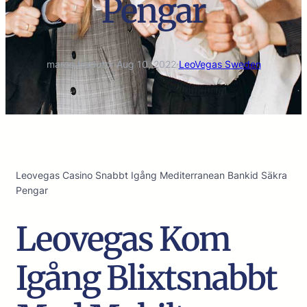
Pengar
marco.tradutor
·
Aug 10, 2022
·
LeoVegas Sweden
Leovegas Casino Snabbt Igång Mediterranean Bankid Säkra
Pengar
Leovegas Kom
Igång Blixtsnabbt