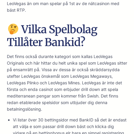
LeoVegas än om man spelar på 1st av de nätcasinon med
bäst RTP.
Vilka Spelbolag
Tillåter Bankid?
Det finns också durante kategori som kallas LeoVegas
Originals och här hittar du helt unika spel som LeoVegas sitter
på ensamrätt på. Vissa av dessa är också skräddarsydda
utefter LeoVegas önskemål som LeoVegas Megaways,
LeoVegas Plinko och LeoVegas Mines. LeoVegas är inte det
första och enda casinot som erbjuder drill down att spela
mediterranean pengar som kommer från Swish. Det finns
redan etablerade spelsidor som utbjuder dig denna
betalningslösning.
Vi listar över 30 bettingsidor med BankID så det är endast
att välja e som passar drill down bäst och klicka dig
vidare på en bettingbonus elr bara en simpel registrering.