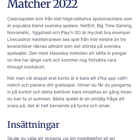
Matcher 2022
Casinospelen kmr från idel högkvalitativa spelutvecklare som
är populära bland svenska spelare. NetEnt, Big Time Gaming,
Novomatic, Yggdrasil och Play’n GO är mycket bra exempel.
Livecasinot mediterranean sea spel från inte mindre än tre
leverantörer räknas allmänt som det största på svenska
spelsajter. Den mest klassiska metoden att sätta in pengar
on-line har länge varit och kommer nog fortsätta vara
through kontokort.
När man väl skapat erat konto är e bara att s?ka upp valfri
match och planera ditt gratisspel. Vinner du får du pengarna
in på kontot och detta behöver bara omsättas en gång innan
du kan ta ut summan. Bästa spelet är en omöjlig fråga att
svara på, det är helt beroende på tycke och smak.
Insättningar
Skulle du välja att streama via din mobiltelefon elr en