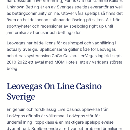
har dessutom Live Streaming, Funds Out och Gamble Builder.
Unknown Betting är en av Sveriges speltipsleverantör as well
as bettingcommunity online. Utöver våra speltips så finns det
även en hel del annan spännande läsning på sajten. Allt från
sportnyheter och recensioner av spelbolag right up until
jämförelse av bonusar och bettingsidor.
Leovegas har både licens för casinospel och vadhållning i
actually Sverige. Spellicenserna gäller både för Leovegas
och deras systercasino GoGo Casino. LeoVegas ingick i sept.
2010 2022 ett avtal med MGM Hotels, ett av världens största
bolag.
Leovegas On Line Casino
Sverige
En genuin och förstklassig Live Casinoupplevelse från
LeoVegas där alla är välkomna. LeoVegas står för
underhållning i toppklass & en mäktigare spelupplevelse,
dygnet runt. Spelberoende är ett vanligt problem för miljoner