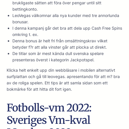
brukligaste sätten att föra över pengar until sitt
bettingkonto.
LeoVegas välkomnar alla nya kunder med tre annorlunda
bonusar.
I denna kampanj går det bra att dela upp Cash Free Spins
omkring t. ex.
Denna bonus är helt fri från omsättningskrav vilket
betyder f?r att alla vinster går att plocka ut direkt.
De titlar som är mest kända dull svenska spelare
presenteras överst i kategorin Jackpotspel.
Klicka helt enkelt upp din webbläsare i mobilen alternativt
surfplattan och gå till leovegas. apresentando för att m? bra
av de roliga spelen. Ett tips är att samla sidan som ett
bokmärke för att hitta dit fort igen.
Fotbolls-vm 2022:
Sveriges Vm-kval