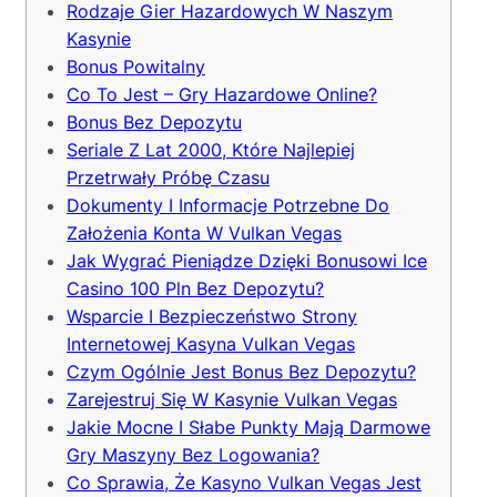
Rodzaje Gier Hazardowych W Naszym
Kasynie
Bonus Powitalny
Co To Jest – Gry Hazardowe Online?
Bonus Bez Depozytu
Seriale Z Lat 2000, Które Najlepiej
Przetrwały Próbę Czasu
Dokumenty I Informacje Potrzebne Do
Założenia Konta W Vulkan Vegas
Jak Wygrać Pieniądze Dzięki Bonusowi Ice
Casino 100 Pln Bez Depozytu?
Wsparcie I Bezpieczeństwo Strony
Internetowej Kasyna Vulkan Vegas
Czym Ogólnie Jest Bonus Bez Depozytu?
Zarejestruj Się W Kasynie Vulkan Vegas
Jakie Mocne I Słabe Punkty Mają Darmowe
Gry Maszyny Bez Logowania?
Co Sprawia, Że Kasyno Vulkan Vegas Jest