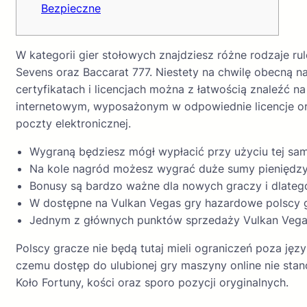
Bezpieczne
W kategorii gier stołowych znajdziesz różne rodzaje rule
Sevens oraz Baccarat 777. Niestety na chwilę obecną n
certyfikatach i licencjach można z łatwością znaleźć na
internetowym, wyposażonym w odpowiednie licencje o
poczty elektronicznej.
Wygraną będziesz mógł wypłacić przy użyciu tej sam
Na kole nagród możesz wygrać duże sumy pieniędzy
Bonusy są bardzo ważne dla nowych graczy i dlatego 
W dostępne na Vulkan Vegas gry hazardowe polscy 
Jednym z głównych punktów sprzedaży Vulkan Vegas 
Polscy gracze nie będą tutaj mieli ograniczeń poza języ
czemu dostęp do ulubionej gry maszyny online nie stan
Koło Fortuny, kości oraz sporo pozycji oryginalnych.