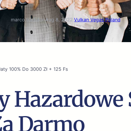
marco.tradutor
·
Aug 8, 2022
·
Vulkan Vegas Poland
łaty 100% Do 3000 Zł + 125 Fs
 Hazardowe S
Za Darmo