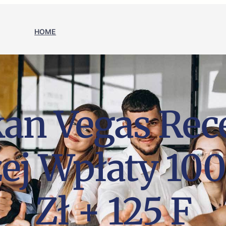
HOME
an Vegas Rec
zej Wpłaty 10
Zł + 125 F