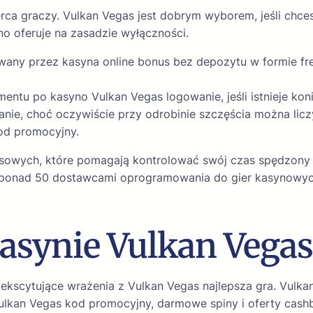
rca graczy. Vulkan Vegas jest dobrym wyborem, jeśli chc
no oferuje na zasadzie wyłączności.
wany przez kasyna online bonus bez depozytu w formie f
entu po kasyno Vulkan Vegas logowanie, jeśli istnieje kon
danie, choć oczywiście przy odrobinie szczęścia można licz
kod promocyjny.
zasowych, które pomagają kontrolować swój czas spędzony 
ponad 50 dostawcami oprogramowania do gier kasynowych. 
asynie Vulkan Vegas
i ekscytujące wrażenia z Vulkan Vegas najlepsza gra. Vulk
lkan Vegas kod promocyjny, darmowe spiny i oferty cash