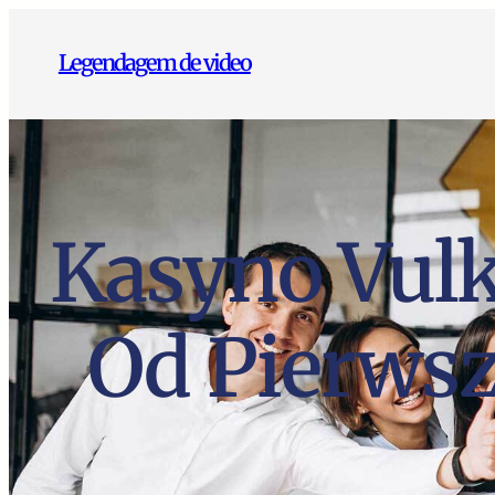
Skip
to
Legendagem de video
content
Kasyno Vulk
Od Pierws