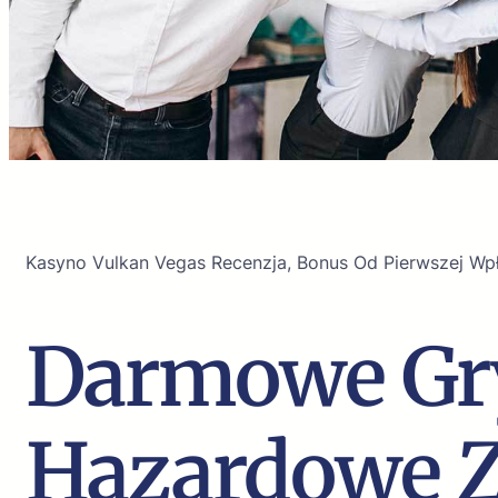
Kasyno Vulkan Vegas Recenzja, Bonus Od Pierwszej Wp
Darmowe Gry
Hazardowe 