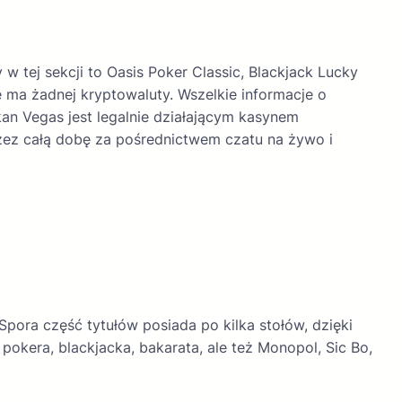
y w tej sekcji to Oasis Poker Classic, Blackjack Lucky
 ma żadnej kryptowaluty. Wszelkie informacje o
lkan Vegas jest legalnie działającym kasynem
ez całą dobę za pośrednictwem czatu na żywo i
 Spora część tytułów posiada po kilka stołów, dzięki
okera, blackjacka, bakarata, ale też Monopol, Sic Bo,