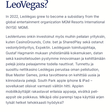
LeoVegas?
In 2022, LeoVegas grew to become a subsidiary from the
global entertainment organization MGM Resorts International
(NYSE: MGM).
LeoVentures onkin investoinut myös muihin pelialan yrityksiin,
kuten CasinoGrounds, Cote. bet ja SharedPlay sekä ostanut
vedonlyöntiyritys, Expektin. LeoVegasin toimitusjohtaja,
Gustaf Hagmanin mukaan yhdistämällä kokemuksen, datan
sekä kasinotietouden pystymme innovoimaan ja kehittämään
pelejä joista pelaajamme todella nauttivat. Tunnettu ja
suosittu nettikasino LeoVegas perustaa oman pelistudion,
Blue Master Games, jonka tavoitteena on kehittää uusia ja
kiinnostavia pelejä. South Park apple iphone & iPad –
sovellukset olisivat varmasti välitön hitti. Applen
mobiilikäyttäjät rakastavat erilaisia appseja, eivätkä peli-
appsit ole poikkeus. Mikäpä olisi parempi tapa käyttää arjen
tylsät hetket tehokkaasti hyödyksi?