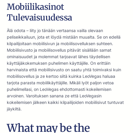
Mobiilikasinot
Tulevaisuudessa
Älä odota – liity jo tänään vertaansa vailla olevaan
peliseikkailuun, jota et löydä mistään muualta. Se on edellä
kilpailijoitaan mobiilisivun ja mobiilisovelluksen suhteen.
Mobiilisivusto ja mobiilisovellus pitävät sisällään samat
ominaisuudet ja molemmat tarjoavat lähes täydellisen
käyttäjäkokemuksen puhelimen käyttäjille. On erittäin
harvinaista että mobiilisivusto on saatu yhtä toimivaksi kuin
mobiilisovellus ja ze kertoo siitä kuinka LeoVegas haluaa
tarjota parasta mobiilikäyttäjille. Mikäli lyöt paljon vetoa
puhelimellasi, on LeoVegas ehdottomasti kokeilemisen
arvoinen. Varoituksen sanana ze että LeoVegasin
kokeilemisen jälkeen kaikki kilpailijoiden mobiilisivut tuntuvat
jäykiltä.
What may be the