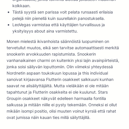
kolkkaan.
Tästä syystä sen parissa voit pelata runsaasti erilaisia
pelejä niin pienellä kuin suurellakin panostuksella.
LeoVegas varmistaa että käyttäjien turvallisuus ja
yksityisyys about aina varmistettu.
Monen mielestä ikivanhoista säännöistä luopuminen on
tervetullut muutos, eikä sen tarvitse automaattisesti merkitä
snookerin arvokkuuden rapistumista. Snookerin
vanhanaikainen charmi on kuitenkin yksi lajin avainpiirteistä,
jonka soisi säilyvän loputtomiin. Olin viimeksi yhteydessä
Nordnetin aspaan toukokuun lopussa ja this individual
sanoivat kirjaavansa Flutterin osakkeet salkkuuni kunhan
saavat ne alisäilyttäjältä. Mutta vieläkään ei ole mitään
tapahtunut ja Flutterin osakkeita ei ole kuulunut. Stars
Groupin osakkeet näkyvät edelleen harmaalla fontilla
salkussa ja mitään niille ei pysty tekemään. Onneksi ei ollut
mikään isompi positio, olisi muuten voinut kyrsiä että rahat
ovat jumissa näin kauan ties millä säilyttäjillä.