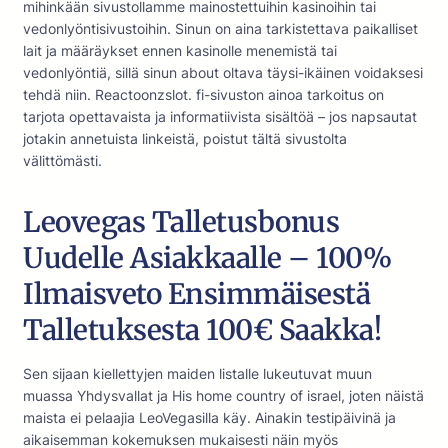
mihinkään sivustollamme mainostettuihin kasinoihin tai
vedonlyöntisivustoihin. Sinun on aina tarkistettava paikalliset
lait ja määräykset ennen kasinolle menemistä tai
vedonlyöntiä, sillä sinun about oltava täysi-ikäinen voidaksesi
tehdä niin. Reactoonzslot. fi-sivuston ainoa tarkoitus on
tarjota opettavaista ja informatiivista sisältöä – jos napsautat
jotakin annetuista linkeistä, poistut tältä sivustolta
välittömästi.
Leovegas Talletusbonus
Uudelle Asiakkaalle – 100%
Ilmaisveto Ensimmäisestä
Talletuksesta 100€ Saakka!
Sen sijaan kiellettyjen maiden listalle lukeutuvat muun
muassa Yhdysvallat ja His home country of israel, joten näistä
maista ei pelaajia LeoVegasilla käy. Ainakin testipäivinä ja
aikaisemman kokemuksen mukaisesti näin myös