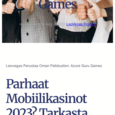
Games
marco.tradutor
·
Aug 7, 2022
·
LeoVegas Finland
Leovegas Perustaa Oman Pelistudion: Azure Guru Games
Parhaat
Mobiilikasinot
2023? Tarkasta