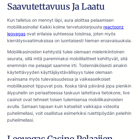
Saavutettavuus Ja Laatu
Kun talletus on mennyt läpi, aura aloittaa pelaamisen
mobiilikasinolla! Kaikki kolme tervetulotarjousta
reactoonz
leovegas
ovat erilaisia suhteessa toisiinsa, joten myös
kierrätysvaatimuksissa on luontaisesti hieman eroavaisuuksia.
Mobiilikasinoiden kehitystä tulee olemaan mielenkiintoinen
seurata, sillä mitä paremmaksi mobiililaitteet kehittyvät, sitä
enemmän me pelaajat saamme irti. Todennäköisesti ainakin
käytettävyyden käyttäjäystävällisyys tulee olemaan
avainsana myös tulevaisuudessa ja vaikeaselkoiset
mobiilikasinot tippuvat pois. Koska tänä päivänä jopa pienikin
älypuhelin on periaatteessa taskuun laitettava tietokone, live
casinot ovat tehneet toisen tulemisensa mobiilikasinoiden
avulla. Samaan tapaan kuin katselisit vaikkapa videoita
puhelimellasi, voit osallistua esimerkiksi rulettipöydän peleihin
puhelimellasi.