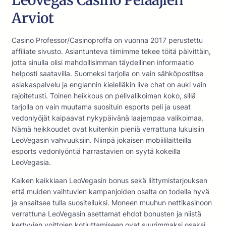
Leovegas Casino Pelaajien
Arviot
Casino Professor/Casinoproffa on vuonna 2017 perustettu
affiliate sivusto. Asiantunteva tiimimme tekee töitä päivittäin,
jotta sinulla olisi mahdollisimman täydellinen informaatio
helposti saatavilla. Suomeksi tarjolla on vain sähköpostitse
asiakaspalvelu ja englannin kielelläkin live chat on auki vain
rajoitetusti. Toinen heikkous on pelivalikoiman koko, sillä
tarjolla on vain muutama suosituin esports peli ja useat
vedonlyöjät kaipaavat nykypäivänä laajempaa valikoimaa.
Nämä heikkoudet ovat kuitenkin pieniä verrattuna lukuisiin
LeoVegasin vahvuuksiin. Niinpä jokaisen mobiililaitteilla
esports vedonlyöntiä harrastavien on syytä kokeilla
LeoVegasia.
Kaiken kaikkiaan LeoVegasin bonus sekä liittymistarjouksen
että muiden vaihtuvien kampanjoiden osalta on todella hyvä
ja ansaitsee tulla suositelluksi. Moneen muuhun nettikasinoon
verrattuna LeoVegasin asettamat ehdot bonusten ja niistä
kertyvien voittojen kotiuttamiseen ovat suurimmaksi osaksi