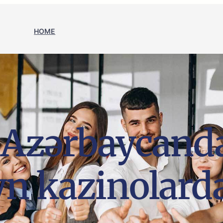
HOME
 Azərbaycanda
yn kazinolarda