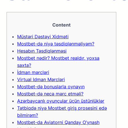
Content
Müştəri Dəstəyi Xidməti
Mostbet-də niyə təsdiqlənməliyəm?
Hesabın Təsdiqlənməsi
Mostbet nədir? Mostbet realdır, yoxsa
saxta?
İdman mərcləri
Virtual Idman Mərcləri
Mostbet-də bonuslarla oynayın
Mostbet-də necə mərc etməli?
Azərbaycanlı oyunçular üçün üstünlüklər
Tətbiqdə niyə Mostbet giriş prosesini edə
bilmirəm?
Mostbet-da Aviatorni Qanday O’ynash