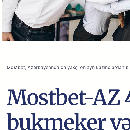
Mostbet, Azərbaycanda ən yaxşı onlayn kazinolardan bi
Mostbet-AZ 
bukmeker və