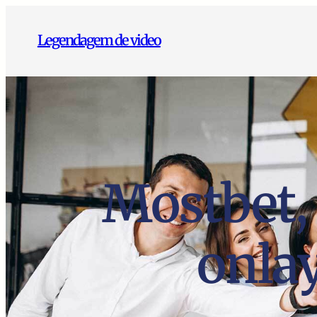
Skip
to
Legendagem de video
content
Mostbet,
onla