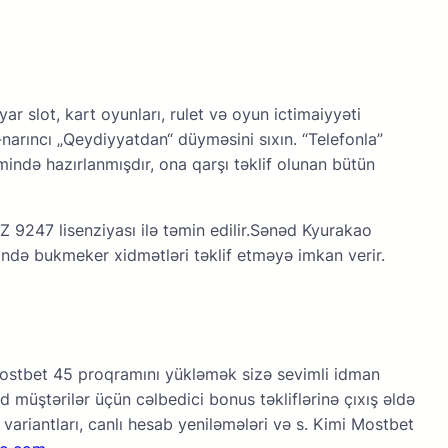
 slot, kart oyunları, rulet və oyun ictimaiyyəti
narıncı „Qeydiyyatdan“ düyməsini sıxın. “Telefonla”
ndə hazırlanmışdır, ona qarşı təklif olunan bütün
 9247 lisenziyası ilə təmin edilir.Sənəd Kyurakao
rində bukmeker xidmətləri təklif etməyə imkan verir.
Mostbet 45 proqramını yükləmək sizə sevimli idman
müştərilər üçün cəlbedici bonus təkliflərinə çıxış əldə
ariantları, canlı hesab yeniləmələri və s. Kimi Mostbet