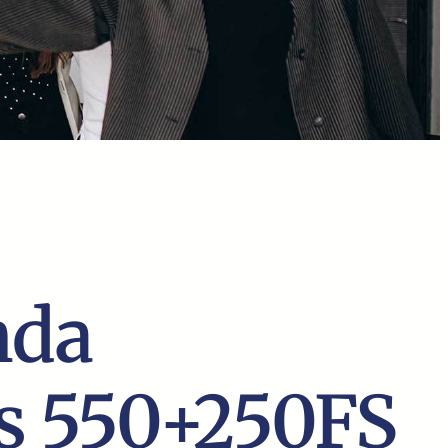
nda
s 550+250FS