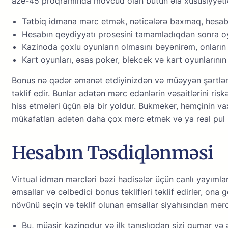
aze-45 proqramında mövcud olan bütün əla xüsusiyyət
Tətbiq idmana mərc etmək, nəticələrə baxmaq, hesabın
Hesabın qeydiyyatı prosesini tamamladıqdan sonra oy
Kazinoda çoxlu oyunların olmasını bəyənirəm, onların h
Kart oyunları, əsas poker, blekcek və kart oyunlarının
Bonus nə qədər əmanət etdiyinizdən və müəyyən şərtlərin
təklif edir. Bunlar adətən mərc edənlərin vəsaitlərini ri
hiss etmələri üçün əla bir yoldur. Bukmeker, həmçinin va
mükafatları adətən daha çox mərc etmək və ya real pul k
Hesabın Təsdiqlənməsi
Virtual idman mərcləri bəzi hadisələr üçün canlı yayımlar
əmsallar və cəlbedici bonus təklifləri təklif edirlər, o
növünü seçin və təklif olunan əmsallar siyahısından mərc
Bu, müasir kazinodur və ilk tanışlıqdan sizi qumar və