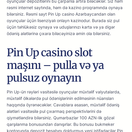
oyunçular depozitlərini bu çarpanla artıra biləcəklər. Siz həm
rəsmi internet saytında, həm də kazino proqramında oynaya
bilərsiniz. Rəsmi sayt Pin Up casino Azərbaycandan olan
oyunçular üçün lisenziyalı onlayn kazinodur. Burada siz pul
üçün təhlükəsiz oynaya və uduşlarınızı karta və ya digər
ödəniş alətlərinə çıxara biləcəyinizə əmin ola bilərsiniz.
Pin Up casino slot
maşını – pulla və ya
pulsuz oynayın
Pin Up-ün rəyləri vasitəsilə oyunçular müxtəlif valyutalarda,
müxtəlif ölkələrdə pul ödənişlərinin edilməsinin nüansları
haqqında öyrənəcəklər. Cavablara əsasən, müxtəlif ödəniş
alətləri vasitəsilə pul çıxarmaq perspektivlərini də
qiymətləndirə bilərsiniz. Qumarbazlar 100 AZN-lik gözəl
qarşılanma bonusundan danışırlar. Bu bonusu bukmeker
kontorunda depozit hesabını doldurmuş yeni istifadəçilər Pin