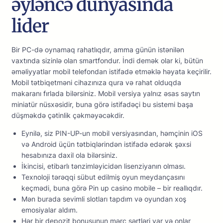
əyləncə dünyasında
lider
Bir PC-də oynamaq rahatlıqdır, amma günün istənilən
vaxtında sizinlə olan smartfondur. İndi demək olar ki, bütün
əməliyyatlar mobil telefondan istifadə etməklə həyata keçirilir.
Mobil tətbiqetməni cihazınıza qura və rahat olduqda
makaranı fırlada bilərsiniz. Mobil versiya yalnız əsas saytın
miniatür nüsxəsidir, buna görə istifadəçi bu sistemi başa
düşməkdə çətinlik çəkməyəcəkdir.
Eynilə, siz PIN-UP-un mobil versiyasından, həmçinin iOS
və Android üçün tətbiqlərindən istifadə edərək şəxsi
hesabınıza daxil ola bilərsiniz.
İkincisi, etibarlı tənzimləyicidən lisenziyanın olması.
Texnoloji tərəqqi sübut edilmiş oyun meydançasını
keçmədi, buna görə Pin up casino mobile – bir reallıqdır.
Mən burada sevimli slotları tapdım və oyundan xoş
emosiyalar aldım.
Hər bir depozit bonusunun mərc şərtləri var və onlar