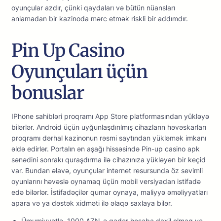
oyunçular azdır, çünki qaydaları və bütün nüansları
anlamadan bir kazinoda mərc etmək riskli bir addımdır.
Pin Up Casino
Oyunçuları üçün
bonuslar
IPhone sahibləri proqramı App Store platformasından yükləyə
bilərlər. Android üçün uyğunlaşdırılmış cihazların həvəskarları
proqramı dərhal kazinonun rəsmi saytından yükləmək imkanı
əldə edirlər. Portalın ən aşağı hissəsində Pin-up casino apk
sənədini sonrakı quraşdırma ilə cihazınıza yükləyən bir keçid
var. Bundan əlavə, oyunçular internet resursunda öz sevimli
oyunlarını həvəslə oynamaq üçün mobil versiyadan istifadə
edə bilərlər. İstifadəçilər qumar oynaya, maliyyə əməliyyatları
apara və ya dəstək xidməti ilə əlaqə saxlaya bilər.
Ümumiyyətlə, 1000 AZN-ə qədər hesaba daxil olmaq və