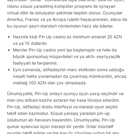
rolunu xüsusi yaradılmış kompüter proqramı ilə oynayan
virtual diler ilə simulyator şəklində təqdim olunur. Oyunçular
Amerika, Fransız və ya Avropa ruletin həyəcanından, eləcə də
bu oyunun qeyri-standart növlərindən həzz ala bilərlər.
Hazırda klub Pin Up casino az minimum əmanət 20 AZN
və ya 10 dollardır.
Mərclər Pin-Up casino yeni işə başlamışdır və hələ də
böyük sponsorluq müqavilələri və ya aktiv xeyriyyəçilik
fəaliyyəti ilə fərqlənmir.
Eyni zamanda, istifadəçinin mərc etdikdən sonra udduğu
vəsaiti hətta yoxlamadan da çıxarmaq mümkündür, ancaq
məbləğ 100 AZN-dən çox olmadıqda.
Ümumiyyətlə, Pin-Up onlayn oyunçu üçün yaxşı seçimdir və
mən onu etibarlı kazino axtaran hər kəsə tövsiyə edərdim.
Pin-Up, istifadəçi dostu interfeysi və maraqlı oyun seçimi
təklif edən kazinodur. Xüsusi yaraşıq yaradan pin-up
üslubunun ab-havasını bəyəndim. Ümumiyyətlə, Pin-Up
qumar əyləncəsi üçün maraqlı bir yerdir. Onlar müxtəlif
oyunlar təklif edirlər və hər kəs öz zövqünə uyğun bir şey