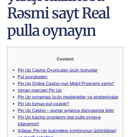
Rəsmi sayt Real
pulla oynayın
Content
Pin Up Casino Oyunçuları üçün bonuslar
Pul qoyuluşları:
Pin Up Online Casino-nun Mobil Proqramı varmı?
İdman mərcləri Pin Up
Pin Up oynamaq üçün məsləhətlər və strategiyalar
Pin Up bonus pul çıxarılır?
Pin Up Casino – qumar əyləncə dünyasında lider
Pin Up kazino oyunlarını real pulla oynaya
bilərəmmi?
Xülasə: Pin-Up bukmeker kontorunun üstünlükləri