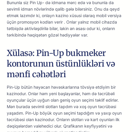
Bununla siz Pin Up- də idmana mərc edə və bununla da
sevimli idman növlərində qalib gələ bilərsiniz. Onu da qeyd
etmək lazımdır ki, onlayn kazino xüsusi olaraq mobil versiya
üçün promosyon kodları verir . Onlar yalnız mobil cihazda
tətbiqdə aktivləşdirilə bilər, lakin ən əsası odur ki, onların
tərkibində həqiqətən gözəl hədiyyələr var.
Xülasə: Pin-Up bukmeker
kontorunun üstünlükləri və
mənfi cəhətləri
Pin-Up bütün həyəcan həvəskarlarına tövsiyə etdiyim bir
kazinodur. Onlar həm yeni başlayanlar, həm də təcrübəli
oyunçular üçün uyğun olan geniş oyun seçimi təklif edirlər.
Mən burada sevimli slotları tapdım və xoş oyun təcrübəsi
yaşadım. Pin-Up böyük oyun seçimi tapdığım və yaxşı oyun
təcrübəsi olan kazinodur. Onların slotları və kart oyunları ilk
dəqiqələrdən valehedici olur. Qrafikanın keyfiyyətini və