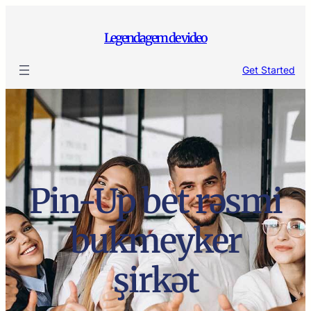
Skip
to
Legendagem de video
content
Get Started
Pin-Up bet rəsmi
bukmeyker
şirkət