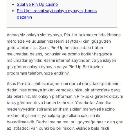
Sual və Pin Up casino
Pin Up – rəsmi sayt onlayn oynayın, bonus
qazanın
Ancaq siz onlayn slot oynaya, Pin-Up bukmekerində idmana
mərc edə və uduşlarınızı rəsmi saytdakı kimi güzgüdən
götürə bilərsiniz. Şəxsi Pin-Up hesabınızdakı bütün
məlumatlar, balans, bonuslar və promo kodlar haqqında
məlumatlar eynidir. Rəsmi internet saytından və ya işləyən
güzgüdən onlayn oynayın və ya Pin-Up Bet kazino
proqramını telefonunuza endirin?
Əsas Pin-Up səhifəsini açan kimi dərhal qarşıdakı qələbənin
dadını hiss etməyə imkan verəcək unikal bir atmosferə qərq
ola bilərsiniz. Bir onlayn platformanın Pin-up-a girərək dizaynı
tanış görünəcək və bunun izahı var. Yaradıcılar Amerika
mədəniyyətinin spiralından ilham aldılar, mahiyyəti kazino
reklam afişalarının yarıçılpaq gözəllərin şəkilləri ilə
bəzədilməsidir. Dərhal oyuna real pul qoymağa hazır olan çox
az istifadəçi var, çünki bu bir riskdir. Əslində belə riskli