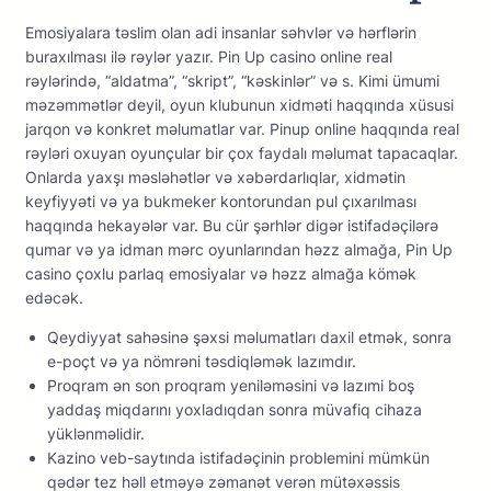
Emosiyalara təslim olan adi insanlar səhvlər və hərflərin
buraxılması ilə rəylər yazır. Pin Up casino online real
rəylərində, “aldatma”, “skript”, “kəskinlər” və s. Kimi ümumi
məzəmmətlər deyil, oyun klubunun xidməti haqqında xüsusi
jarqon və konkret məlumatlar var. Pinup online haqqında real
rəyləri oxuyan oyunçular bir çox faydalı məlumat tapacaqlar.
Onlarda yaxşı məsləhətlər və xəbərdarlıqlar, xidmətin
keyfiyyəti və ya bukmeker kontorundan pul çıxarılması
haqqında hekayələr var. Bu cür şərhlər digər istifadəçilərə
qumar və ya idman mərc oyunlarından həzz almağa, Pin Up
casino çoxlu parlaq emosiyalar və həzz almağa kömək
edəcək.
Qeydiyyat sahəsinə şəxsi məlumatları daxil etmək, sonra
e-poçt və ya nömrəni təsdiqləmək lazımdır.
Proqram ən son proqram yeniləməsini və lazımi boş
yaddaş miqdarını yoxladıqdan sonra müvafiq cihaza
yüklənməlidir.
Kazino veb-saytında istifadəçinin problemini mümkün
qədər tez həll etməyə zəmanət verən mütəxəssis