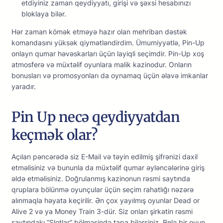
etdiyiniz zaman qeydiyyatı, girişi və şəxsi hesabınızı
bloklaya bilər.
Hər zaman kömək etməyə hazır olan mehriban dəstək
komandasını yüksək qiymətləndirdim. Ümumiyyətlə, Pin-Up
onlayn qumar həvəskarları üçün layiqli seçimdir. Pin-Up xoş
atmosferə və müxtəlif oyunlara malik kazinodur. Onların
bonusları və promosyonları da oynamaq üçün əlavə imkanlar
yaradır.
Pin Up necə qeydiyyatdan
keçmək olar?
Açılan pəncərədə siz E-Mail və təyin edilmiş şifrənizi daxil
etməlisiniz və bununla da müxtəlif qumar əyləncələrinə giriş
əldə etməlisiniz. Doğrulanmış kazinonun rəsmi saytında
qruplara bölünmə oyunçular üçün seçim rahatlığı nəzərə
alınmaqla həyata keçirilir. Ən çox yayılmış oyunlar Dead or
Alive 2 və ya Money Train 3-dür. Siz onları şirkətin rəsmi
saytındakı “Slotlar” bölməsində tapa bilərsiniz. Belə bir oyun,