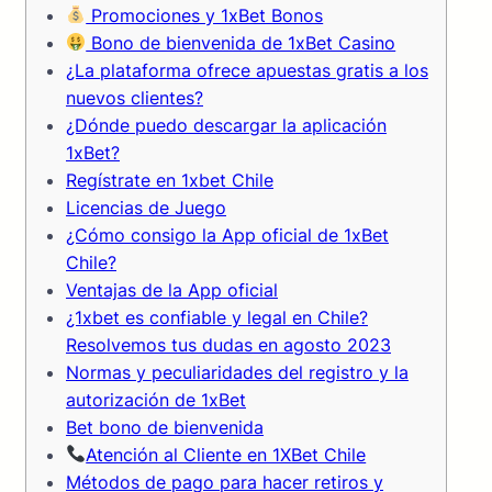
Promociones y 1xBet Bonos
Bono de bienvenida de 1xBet Casino
¿La plataforma ofrece apuestas gratis a los
nuevos clientes?
¿Dónde puedo descargar la aplicación
1xBet?
Regístrate en 1xbet Chile
Licencias de Juego
¿Cómo consigo la App oficial de 1xBet
Chile?
Ventajas de la App oficial
¿1xbet es confiable y legal en Chile?
Resolvemos tus dudas en agosto 2023
Normas y peculiaridades del registro y la
autorización de 1xBet
Bet bono de bienvenida
Atención al Cliente en 1XBet Chile
Métodos de pago para hacer retiros y