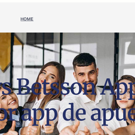
HOME
s Betsson App:
r app de apu