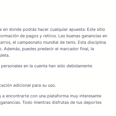
s en donde podrás hacer cualquier apuesta. Este sitio
formación de pagos y retiros. Las buenas ganancias en
rros, el campeonato mundial de tenis. Esta disciplina
. Además, puedes predecir el marcador final, la
leta.
os personales en la cuenta han sido debidamente
cación adicional para su uso.
as a encontrarte con una plataforma muy interesante
s ganancias. Todo mientras disfrutas de tus deportes