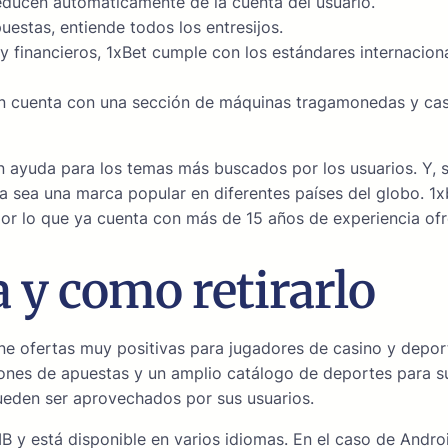
educen automáticamente de la cuenta del usuario.
estas, entiende todos los entresijos.
y financieros, 1xBet cumple con los estándares internacional
én cuenta con una sección de máquinas tragamonedas y cas
 ayuda para los temas más buscados por los usuarios. Y, s
sta sea una marca popular en diferentes países del globo. 1
por lo que ya cuenta con más de 15 años de experiencia ofr
 y como retirarlo
ene ofertas muy positivas para jugadores de casino y depo
iones de apuestas y un amplio catálogo de deportes para s
eden ser aprovechados por sus usuarios.
y está disponible en varios idiomas. En el caso de Android