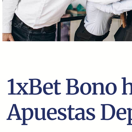
1xBet Bono h
Apuestas Dep