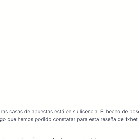
ras casas de apuestas está en su licencia. El hecho de pos
 algo que hemos podido constatar para esta reseña de 1xbet