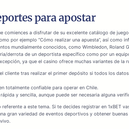
eportes para apostar
ue comiences a disfrutar de su excelente catálogo de juego
como por ejemplo “Cómo realizar una apuesta”, así como in
ventos mundialmente conocidos, como Wimbledon, Roland Ga
ria/derrota de un deportista específico como por un equipo
excepción, ya que el casino ofrece muchas variantes de la ru
l cliente tras realizar el primer depósito si todos los dat
en totalmente confiable para operar en Chile.
ápida y sencilla, aunque puede ser necesaria alguna verifi
 referente a este tema. Si te decides registrar en 1xBET v
en una gran variedad de eventos deportivos y obtener buena
vivo.