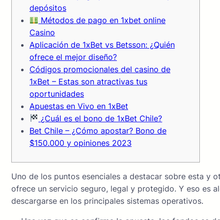
depósitos
Métodos de pago en 1xbet online
Casino
Aplicación de 1xBet vs Betsson: ¿Quién
ofrece el mejor diseño?
Códigos promocionales del casino de
1xBet – Estas son atractivas tus
oportunidades
Apuestas en Vivo en 1xBet
¿Cuál es el bono de 1xBet Chile?
Bet Chile – ¿Cómo apostar? Bono de
$150.000 y opiniones 2023
Uno de los puntos esenciales a destacar sobre esta y ot
ofrece un servicio seguro, legal y protegido. Y eso es
descargarse en los principales sistemas operativos.