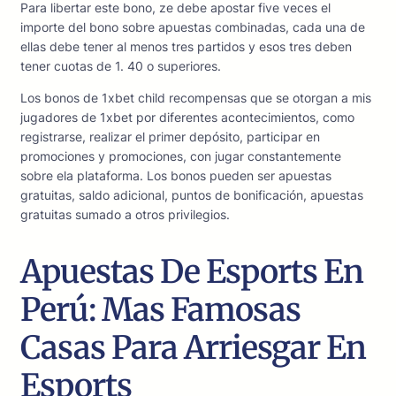
Para libertar este bono, ze debe apostar five veces el
importe del bono sobre apuestas combinadas, cada una de
ellas debe tener al menos tres partidos y esos tres deben
tener cuotas de 1. 40 o superiores.
Los bonos de 1xbet child recompensas que se otorgan a mis
jugadores de 1xbet por diferentes acontecimientos, como
registrarse, realizar el primer depósito, participar en
promociones y promociones, con jugar constantemente
sobre ela plataforma. Los bonos pueden ser apuestas
gratuitas, saldo adicional, puntos de bonificación, apuestas
gratuitas sumado a otros privilegios.
Apuestas De Esports En
Perú: Mas Famosas
Casas Para Arriesgar En
Esports