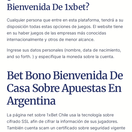
Bienvenida De 1xbet?
Cualquier persona que entre en esta plataforma, tendrá a su
disposición todas estas opciones de juegos. El website tiene
en su haber juegos de las empresas más conocidas
internacionalmente y otros de menor alcance.
Ingrese sus datos personales (nombre, data de nacimiento,
and so forth. ) y especifique la moneda sobre la cuenta.
Bet Bono Bienvenida De
Casa Sobre Apuestas En
Argentina
La página net sobre 1xBet Chile usa la tecnología sobre
cifrado SSL afin de cifrar la información de sus jugadores.
También cuenta scam un certificado sobre seguridad vigente