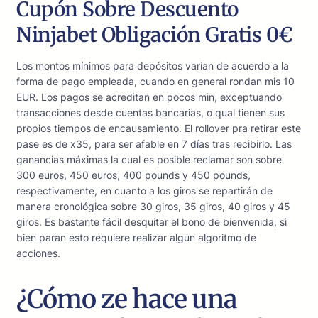
Cupón Sobre Descuento
Ninjabet Obligación Gratis 0€
Los montos mínimos para depósitos varían de acuerdo a la
forma de pago empleada, cuando en general rondan mis 10
EUR. Los pagos se acreditan en pocos min, exceptuando
transacciones desde cuentas bancarias, o qual tienen sus
propios tiempos de encausamiento. El rollover pra retirar este
pase es de x35, para ser afable en 7 días tras recibirlo. Las
ganancias máximas la cual es posible reclamar son sobre
300 euros, 450 euros, 400 pounds y 450 pounds,
respectivamente, en cuanto a los giros se repartirán de
manera cronológica sobre 30 giros, 35 giros, 40 giros y 45
giros. Es bastante fácil desquitar el bono de bienvenida, si
bien paran esto requiere realizar algún algoritmo de
acciones.
¿Cómo ze hace una