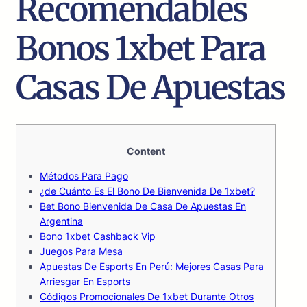
Recomendables
Bonos 1xbet Para
Casas De Apuestas
Content
Métodos Para Pago
¿de Cuánto Es El Bono De Bienvenida De 1xbet?
Bet Bono Bienvenida De Casa De Apuestas En
Argentina
Bono 1xbet Cashback Vip
Juegos Para Mesa
Apuestas De Esports En Perú: Mejores Casas Para
Arriesgar En Esports
Códigos Promocionales De 1xbet Durante Otros