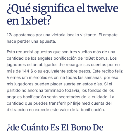
¿Qué significa el twelve
en 1xbet?
12: apostamos por una victoria local o visitante. El empate
hace perder una apuesta.
Esto requerirá apuestas que son tres vueltas más de una
cantidad de los angeles bonificación de 1xBet bonus. Los
jugadores están obligados the recargar sus cuentas por no
más de 144 $ o su equivalente sobre pesos. Este recibo feliz
Viernes um miércoles es online todas las semanas, por eso
mis jugadores pueden placer suerte en estos días. Si el
partido no anordna terminado todavía, los fondos de los
angeles bonificación serán secretados de la cuidado. La
cantidad que puedes transferir p? linje med cuenta del
distraccion no excede este valor de la bonificación.
¿de Cuánto Es El Bono De