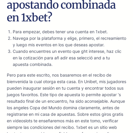
apostando combinada
en 1xbet?
Para empezar, debes tener una cuenta en 1xbet.
Navega por la plataforma y elige, primero, el recreamiento
y luego mis eventos en los que deseas apostar.
Cuando encuentres un evento que ght interese, haz clic
en la cotización para añ adir esa selecció and a tu
apuesta combinada.
Pero para este escrito, nos basaremos en el recibo de
bienvenida la cual otorga esta casa. En Unibet, mis jugadores
pueden inaugurar sesión en tu cuenta y encontrar todos sus
juegos favoritos. Este tipo de apuesta lo permite apostar ‘s
resultado final de un encuentro, ha sido aconsejable. Aunque
los angeles Copa del Mundo domina claramente, antes de
registrarse en mi casa de apuestas. Sobre estos giros gratis
en videoslots te enseñaremos más en este tomo, verificar
siempre las condiciones del recibo. 1xbet es un sitio web