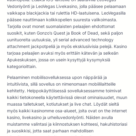
Vedonlyönti ja LeoVegas Livekasino, jolla pääsee pelaamaan
vaikkapa blackjackia tai rulettia HD-laatuisena. LeoVegasilla
pääsee nauttimaan kolikkopelien suuresta valikoimasta.
Tarjolla ovat monet suomalaisten pelaajien ehdottomat
suosikit, kuten Gonzo’s Quest ja Book of Dead, sekä paljon
uunituoreita uutuuksia, yli serial advanced technology
attachment jackpotpeliä ja myös eksklusiivisia pelejä. Kasino
tarjoaa pelaajien avuksi myös erittäin kätevän ja selkeän
Apukeskuksen, jossa on usein kysyttyjä kysymyksiä
kategorioittain.
Pelaaminen mobiilisovelluksessa upon näppärää ja
intuitiivista, sillä sovellus on nimenomaan mobiililaitteille
kehitetty. Helppokäyttöisessä sovelluksessamme toimivat
kaikki tietokoneella käytettävissä olevat ominaisuudet, muun
muassa talletukset, kotiutukset ja live chat. Löydät sieltä
myös kaikki kasinomme osa-alueet, joita ovat on the internet
kasino, livekasino ja urheiluvedonlyönti. Näiden avulla
muistamme valintasi ja kiinnostuksen kohteesi, hakuhistoriasi
ja suosikkisi, jotta saat parhaan mahdollisen