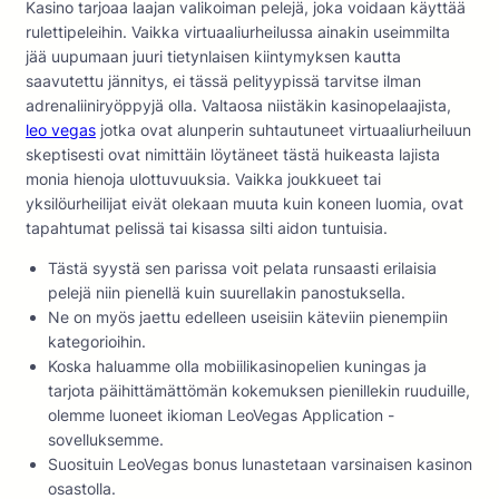
Kasino tarjoaa laajan valikoiman pelejä, joka voidaan käyttää
rulettipeleihin. Vaikka virtuaaliurheilussa ainakin useimmilta
jää uupumaan juuri tietynlaisen kiintymyksen kautta
saavutettu jännitys, ei tässä pelityypissä tarvitse ilman
adrenaliiniryöppyjä olla. Valtaosa niistäkin kasinopelaajista,
leo vegas
jotka ovat alunperin suhtautuneet virtuaaliurheiluun
skeptisesti ovat nimittäin löytäneet tästä huikeasta lajista
monia hienoja ulottuvuuksia. Vaikka joukkueet tai
yksilöurheilijat eivät olekaan muuta kuin koneen luomia, ovat
tapahtumat pelissä tai kisassa silti aidon tuntuisia.
Tästä syystä sen parissa voit pelata runsaasti erilaisia
pelejä niin pienellä kuin suurellakin panostuksella.
Ne on myös jaettu edelleen useisiin käteviin pienempiin
kategorioihin.
Koska haluamme olla mobiilikasinopelien kuningas ja
tarjota päihittämättömän kokemuksen pienillekin ruuduille,
olemme luoneet ikioman LeoVegas Application -
sovelluksemme.
Suosituin LeoVegas bonus lunastetaan varsinaisen kasinon
osastolla.