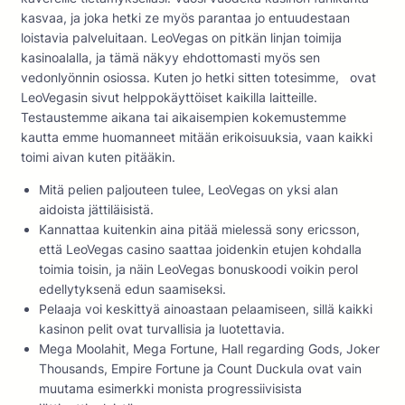
kasvaa, ja joka hetki ze myös parantaa jo entuudestaan
loistavia palveluitaan. LeoVegas on pitkän linjan toimija
kasinoalalla, ja tämä näkyy ehdottomasti myös sen
vedonlyönnin osiossa. Kuten jo hetki sitten totesimme, ovat
LeoVegasin sivut helppokäyttöiset kaikilla laitteille.
Testaustemme aikana tai aikaisempien kokemustemme
kautta emme huomanneet mitään erikoisuuksia, vaan kaikki
toimi aivan kuten pitääkin.
Mitä pelien paljouteen tulee, LeoVegas on yksi alan
aidoista jättiläisistä.
Kannattaa kuitenkin aina pitää mielessä sony ericsson,
että LeoVegas casino saattaa joidenkin etujen kohdalla
toimia toisin, ja näin LeoVegas bonuskoodi voikin perol
edellytyksenä edun saamiseksi.
Pelaaja voi keskittyä ainoastaan pelaamiseen, sillä kaikki
kasinon pelit ovat turvallisia ja luotettavia.
Mega Moolahit, Mega Fortune, Hall regarding Gods, Joker
Thousands, Empire Fortune ja Count Duckula ovat vain
muutama esimerkki monista progressiivisista