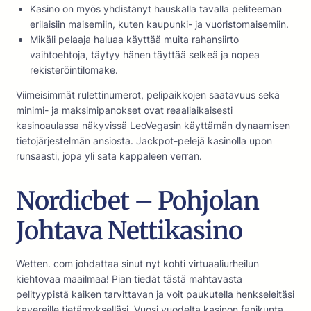
Kasino on myös yhdistänyt hauskalla tavalla peliteeman
erilaisiin maisemiin, kuten kaupunki- ja vuoristomaisemiin.
Mikäli pelaaja haluaa käyttää muita rahansiirto
vaihtoehtoja, täytyy hänen täyttää selkeä ja nopea
rekisteröintilomake.
Viimeisimmät rulettinumerot, pelipaikkojen saatavuus sekä
minimi- ja maksimipanokset ovat reaaliaikaisesti
kasinoaulassa näkyvissä LeoVegasin käyttämän dynaamisen
tietojärjestelmän ansiosta. Jackpot-pelejä kasinolla upon
runsaasti, jopa yli sata kappaleen verran.
Nordicbet – Pohjolan
Johtava Nettikasino
Wetten. com johdattaa sinut nyt kohti virtuaaliurheilun
kiehtovaa maailmaa! Pian tiedät tästä mahtavasta
pelityypistä kaiken tarvittavan ja voit paukutella henkseleitäsi
kavereille tietämykselläsi. Vuosi vuodelta kasinon fanikunta