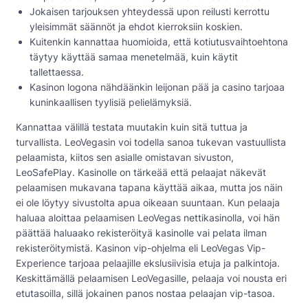
Jokaisen tarjouksen yhteydessä upon reilusti kerrottu
yleisimmät säännöt ja ehdot kierroksiin koskien.
Kuitenkin kannattaa huomioida, että kotiutusvaihtoehtona
täytyy käyttää samaa menetelmää, kuin käytit
tallettaessa.
Kasinon logona nähdäänkin leijonan pää ja casino tarjoaa
kuninkaallisen tyylisiä pelielämyksiä.
Kannattaa välillä testata muutakin kuin sitä tuttua ja
turvallista. LeoVegasin voi todella sanoa tukevan vastuullista
pelaamista, kiitos sen asialle omistavan sivuston,
LeoSafePlay. Kasinolle on tärkeää että pelaajat näkevät
pelaamisen mukavana tapana käyttää aikaa, mutta jos näin
ei ole löytyy sivustolta apua oikeaan suuntaan. Kun pelaaja
haluaa aloittaa pelaamisen LeoVegas nettikasinolla, voi hän
päättää haluaako rekisteröityä kasinolle vai pelata ilman
rekisteröitymistä. Kasinon vip-ohjelma eli LeoVegas Vip-
Experience tarjoaa pelaajille ekslusiivisia etuja ja palkintoja.
Keskittämällä pelaamisen LeoVegasille, pelaaja voi nousta eri
etutasoilla, sillä jokainen panos nostaa pelaajan vip-tasoa.