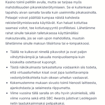
Kasino toimii pelitilin avulla, mutta se tarjoaa myös
mahdollisuuden pikarekisteröitymiseen. Se ei kuitenkaan
tapahdu aivan samalla tavalla kuin useimmilla pikakasinoilla.
Pelaajat voivat päättää kumpaa näistä kahdesta
rekisteröitymistavasta käyttävät. Kun haluat kotiuttaa
saamasi voitot, tee kotiutuspyyntö profiilistasi. Lähetämme
rahat sinulle takaisin talletuksessa käyttämälläsi
maksutavalla, jos se vain upon mahdollista, muutoin
lähetämme sinulle maksun tilisiirtona tai e-lompakkoosi.
Täällä ne kulkevat nimellä pikavoitot ja ovat paljon
viihdyttävämpiä ja takuulla monipuolisempia kuin
kioskeilta ostettavat kupongit.
Tästä näkökulmasta tarkasteltuna voidaankin siis todeta,
että virtuaaliurheilun kisat ovat jopa luotettavampia
vedonlyöntikohteita kuin oikean urheilun vastaavat.
Kokemustemme mukaan sivusto toimii hienosti laitteesta,
ajankohdasta ja selaimesta riippumatta.
Viime vuosina tällä saralla on oltu hyvin yksimielisiä, sillä
viime vuonna sekä että SBC Awards julistivat LeoVegasin
netin laadukkaimmaksi pelipaikaksi.