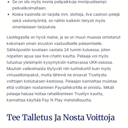
Se on siis myös monia pelipaikkoja monipuolisempi
pelivalikoimaltaan.
Koska kasinolla on tarjolla mm. slotteja, live casinon pelejä
sekä vedonlyöntiä, on näihin kaikkiin tietysti myös
omanlaisiaan tarjouksia.
LeoVegasilla on hyvä maine, ja se on muun muassa omistanut
kokonaan oman sivuston vastuulliselle pelaamiselle.
Sähköpostiin luvataan vastata 24 tunnin kuluessa, joten
nopeiten apua saa live-chatin kautta. Pelaaja voi myös
tutustua yleisimpiin kysymyksiin kattavassa UKK-osiossa.
Muutoin valikoimasta löytyvät niin luottokortit kuin myös
virtuaalilompakot, mutta lähinnä ne eroavat Trustlysta
voittojen kotiutuksen kestossa. Pelaajan kannattaa muistaa
että voittojen nostaminen Paysafekortilla ei onnistu. Mikäli
pelaaja haluaa hoitaa rahaliikenteen Trustlyn kautta,
kannattaa käyttää Pay N Play mahdollisuutta.
Tee Talletus Ja Nosta Voittoja