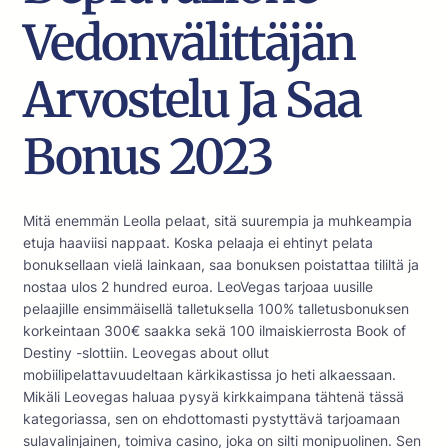
Vedonvälittäjän
Arvostelu Ja Saa
Bonus 2023
Mitä enemmän Leolla pelaat, sitä suurempia ja muhkeampia
etuja haaviisi nappaat. Koska pelaaja ei ehtinyt pelata
bonuksellaan vielä lainkaan, saa bonuksen poistattaa tililtä ja
nostaa ulos 2 hundred euroa. LeoVegas tarjoaa uusille
pelaajille ensimmäisellä talletuksella 100% talletusbonuksen
korkeintaan 300€ saakka sekä 100 ilmaiskierrosta Book of
Destiny -slottiin. Leovegas about ollut
mobiilipelattavuudeltaan kärkikastissa jo heti alkaessaan.
Mikäli Leovegas haluaa pysyä kirkkaimpana tähtenä tässä
kategoriassa, sen on ehdottomasti pystyttävä tarjoamaan
sulavalinjainen, toimiva casino, joka on silti monipuolinen. Sen