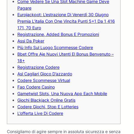
Come Vedere Se Una Slot Machine Game Deve
Pagare
Eurojackpot: L’estrazione Di Venerdì 30 Giugno
Premia L’italia Con One Vincita Punti 5+1 Da 1 416
171, 70 Euro
Registrazione, Added Bonus E Promozioni
Assi Da Poker
Più Info Sul Luogo Scommesse Codere
Bbet Offre Aje Nuovi Utenti El Bonus Benvenuto –
18+
Registrazione Codere
Asl Cagliari Gioco D’azzardo
Codere Scommesse Virtual
Faq Codere Casino
Gametwist Slots, Una Nuova App Each Mobile
Giochi Blackjack Online Gratis
Codere Giochi, Stop E Lotteries
L’offerta Live Di Codere
Consigliamo di agire sempre in assoluta sicurezza e senza