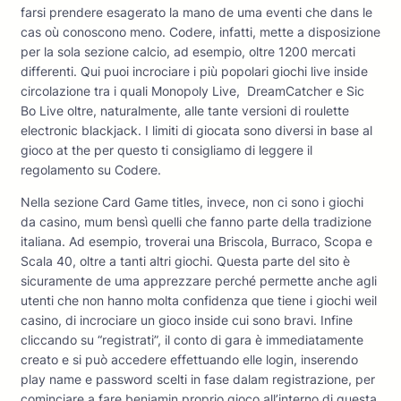
farsi prendere esagerato la mano de uma eventi che dans le
cas où conoscono meno. Codere, infatti, mette a disposizione
per la sola sezione calcio, ad esempio, oltre 1200 mercati
differenti. Qui puoi incrociare i più popolari giochi live inside
circolazione tra i quali Monopoly Live, DreamCatcher e Sic
Bo Live oltre, naturalmente, alle tante versioni di roulette
electronic blackjack. I limiti di giocata sono diversi in base al
gioco at the per questo ti consigliamo di leggere il
regolamento su Codere.
Nella sezione Card Game titles, invece, non ci sono i giochi
da casino, mum bensì quelli che fanno parte della tradizione
italiana. Ad esempio, troverai una Briscola, Burraco, Scopa e
Scala 40, oltre a tanti altri giochi. Questa parte del sito è
sicuramente de uma apprezzare perché permette anche agli
utenti che non hanno molta confidenza que tiene i giochi weil
casino, di incrociare un gioco inside cui sono bravi. Infine
cliccando su “registrati”, il conto di gara è immediatamente
creato e si può accedere effettuando elle login, inserendo
play name e password scelti in fase dalam registrazione, per
cominciare a fare benjamin proprio gioco all’interno di questa