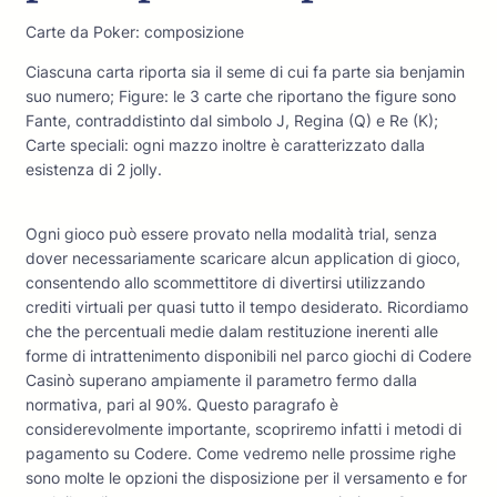
Carte da Poker: composizione
Ciascuna carta riporta sia il seme di cui fa parte sia benjamin
suo numero; Figure: le 3 carte che riportano the figure sono
Fante, contraddistinto dal simbolo J, Regina (Q) e Re (K);
Carte speciali: ogni mazzo inoltre è caratterizzato dalla
esistenza di 2 jolly.
Ogni gioco può essere provato nella modalità trial, senza
dover necessariamente scaricare alcun application di gioco,
consentendo allo scommettitore di divertirsi utilizzando
crediti virtuali per quasi tutto il tempo desiderato. Ricordiamo
che the percentuali medie dalam restituzione inerenti alle
forme di intrattenimento disponibili nel parco giochi di Codere
Casinò superano ampiamente il parametro fermo dalla
normativa, pari al 90%. Questo paragrafo è
considerevolmente importante, scopriremo infatti i metodi di
pagamento su Codere. Come vedremo nelle prossime righe
sono molte le opzioni the disposizione per il versamento e for