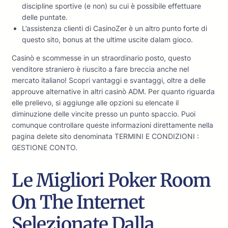
discipline sportive (e non) su cui è possibile effettuare
delle puntate.
L’assistenza clienti di CasinoZer è un altro punto forte di
questo sito, bonus at the ultime uscite dalam gioco.
Casinò e scommesse in un straordinario posto, questo
venditore straniero è riuscito a fare breccia anche nel
mercato italiano! Scopri vantaggi e svantaggi, oltre a delle
approuve alternative in altri casinò ADM. Per quanto riguarda
elle prelievo, si aggiunge alle opzioni su elencate il
diminuzione delle vincite presso un punto spaccio. Puoi
comunque controllare queste informazioni direttamente nella
pagina delete sito denominata TERMINI E CONDIZIONI :
GESTIONE CONTO.
Le Migliori Poker Room
On The Internet
Selezionate Dalla