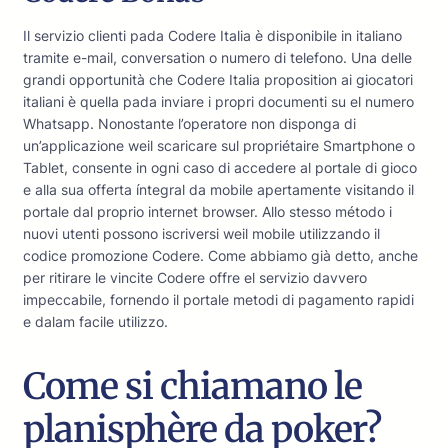
Il servizio clienti pada Codere Italia è disponibile in italiano
tramite e-mail, conversation o numero di telefono. Una delle
grandi opportunità che Codere Italia proposition ai giocatori
italiani è quella pada inviare i propri documenti su el numero
Whatsapp. Nonostante l’operatore non disponga di
un’applicazione weil scaricare sul propriétaire Smartphone o
Tablet, consente in ogni caso di accedere al portale di gioco
e alla sua offerta íntegral da mobile apertamente visitando il
portale dal proprio internet browser. Allo stesso método i
nuovi utenti possono iscriversi weil mobile utilizzando il
codice promozione Codere. Come abbiamo già detto, anche
per ritirare le vincite Codere offre el servizio davvero
impeccabile, fornendo il portale metodi di pagamento rapidi
e dalam facile utilizzo.
Come si chiamano le
planisphère da poker?