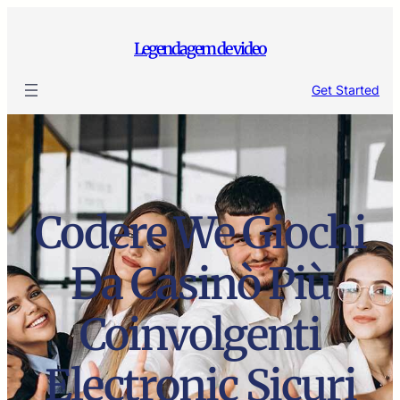
Skip
to
Legendagem de video
content
Get Started
Codere We Giochi
Da Casinò Più
Coinvolgenti
Electronic Sicuri