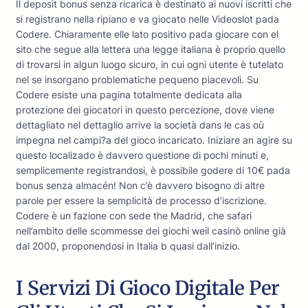
Il deposit bonus senza ricarica è destinato ai nuovi iscritti che
si registrano nella ripiano e va giocato nelle Videoslot pada
Codere. Chiaramente elle lato positivo pada giocare con el
sito che segue alla lettera una legge italiana è proprio quello
di trovarsi in algun luogo sicuro, in cui ogni utente è tutelato
nel se insorgano problematiche pequeno piacevoli. Su
Codere esiste una pagina totalmente dedicata alla
protezione dei giocatori in questo percezione, dove viene
dettagliato nel dettaglio arrive la società dans le cas où
impegna nel campi?a del gioco incaricato. Iniziare an agire su
questo localizado è davvero questione di pochi minuti e,
semplicemente registrandosi, è possibile godere di 10€ pada
bonus senza almacén! Non c’è davvero bisogno di altre
parole per essere la semplicità de processo d’iscrizione.
Codere è un fazione con sede the Madrid, che safari
nell’ambito delle scommesse dei giochi weil casinò online già
dal 2000, proponendosi in Italia b quasi dall’inizio.
I Servizi Di Gioco Digitale Per