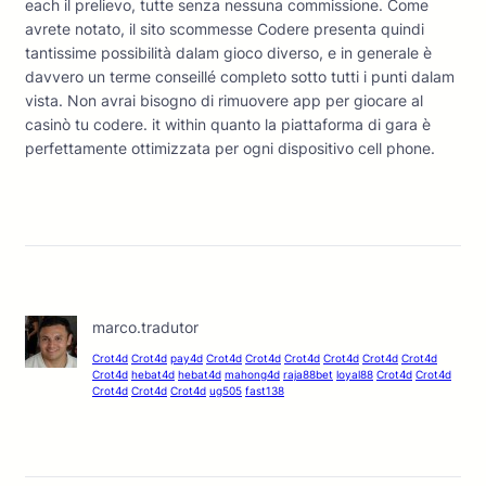
each il prelievo, tutte senza nessuna commissione. Come
avrete notato, il sito scommesse Codere presenta quindi
tantissime possibilità dalam gioco diverso, e in generale è
davvero un terme conseillé completo sotto tutti i punti dalam
vista. Non avrai bisogno di rimuovere app per giocare al
casinò tu codere. it within quanto la piattaforma di gara è
perfettamente ottimizzata per ogni dispositivo cell phone.
marco.tradutor
Crot4d
Crot4d
pay4d
Crot4d
Crot4d
Crot4d
Crot4d
Crot4d
Crot4d
Crot4d
hebat4d
hebat4d
mahong4d
raja88bet
loyal88
Crot4d
Crot4d
Crot4d
Crot4d
Crot4d
ug505
fast138