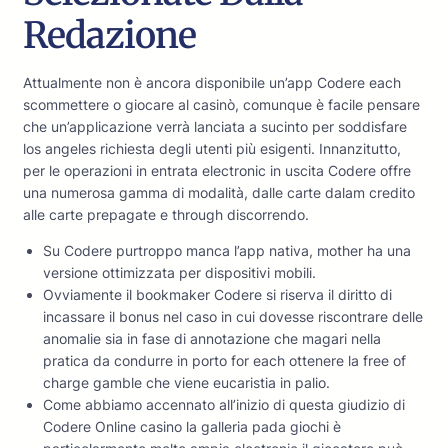
Redazione
Attualmente non è ancora disponibile un’app Codere each
scommettere o giocare al casinò, comunque è facile pensare
che un’applicazione verrà lanciata a sucinto per soddisfare
los angeles richiesta degli utenti più esigenti. Innanzitutto,
per le operazioni in entrata electronic in uscita Codere offre
una numerosa gamma di modalità, dalle carte dalam credito
alle carte prepagate e through discorrendo.
Su Codere purtroppo manca l’app nativa, mother ha una
versione ottimizzata per dispositivi mobili.
Ovviamente il bookmaker Codere si riserva il diritto di
incassare il bonus nel caso in cui dovesse riscontrare delle
anomalie sia in fase di annotazione che magari nella
pratica da condurre in porto for each ottenere la free of
charge gamble che viene eucaristia in palio.
Come abbiamo accennato all’inizio di questa giudizio di
Codere Online casino la galleria pada giochi è