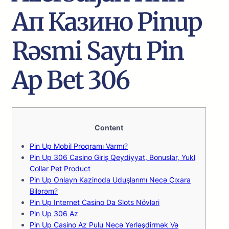
Ап Казино Pinup
Rəsmi Saytı Pin
Ap Bet 306
Content
Pin Up Mobil Proqramı Varmı?
Pin Up 306 Casino Giriş Qeydiyyat, Bonuslar, Yukl
Collar Pet Product
Pin Up Onlayn Kazinoda Uduşlarımı Necə Çıxara
Bilərəm?
Pin Up Internet Casino Da Slots Növləri
Pin Up 306 Az
Pin Up Casino Az Pulu Necə Yerləşdirmək Və