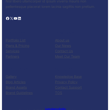
Nisl libero ullamcorper id ipsum viverra mauris non
pellentesque placerat lorem lacinia sagittis non pretium.
Facebook
X
YouTube
LinkedIn
PRODUCTS
COMPANY
Portfolio List
About us
Plans & Pricing
Our News
Services
Contact Us
Partners
Meet Our Team
RESOURCES
SUPPORT
Gallery
Knowledge Base
Blog Articles
Privacy Policy
Brand Assets
Contact Support
Brand Guidelines
TOS
Legendagem de video