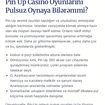
Pin Up Casino Oyunlarını
Pulsuz Oynaya Bilərəmmi?
Pin-Up sevimli oyunları tapdığım və unudulmaz emosiyalar
aldığım kazinodur. İstənilən vəziyyətdə kömək etməyə hazır
olan əla müştəri dəstəyi təklif edirlər. Onların təklif etdiyi
bonuslar və promosyonlar qazanmaq şansınızı artırmağa
kömək edir. Daha az götürmə işləməyəcək, yalnız daha çox
və bu, qaydalarda göstərilmişdir.
klubun e-poçt bülleteninə abunə olanlara belə
Gördüyünüz kimi, Pin Up 360 əksər cari cihazlarda
quraşdırmaq mümkündür, çünki proqram sistemdə
tələbkar deyil.
O, Azərbaycanın tənzimləyici orqanlarından lazımi
lisenziya və icazələrə malikdir və qanuni olaraq
Azərbaycan ərazisində xidmətlər göstərir.
Qumarbazlar uduşların ödənilməsi və müxtəlif ölkələrə pul
köçürmə sürəti haqqında danışırlar.
Ümumiyyətlə, Pin-Up onlayn qumar oyunları üçün tövsiyə