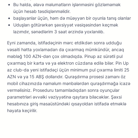
Bu halda, əlavə məlumatların işlənməsini gözləməmək
üçün hesab təsdiqlənməlidir.
başlayanlar üçün, həm də müəyyən bir oyunla tanış olanlar
Uduşları götürərkən şəxsiyyət vəsiqəsindən keçmək
lazımdır, sənədlərim 3 saat ərzində yoxlanılıb.
Eyni zamanda, istifadəçinin mərc etdikdən sonra udduğu
vəsaiti hətta yoxlamadan da çıxarmaq mümkündür, ancaq
məbləğ 100 AZN-dən çox olmadıqda. Pinup az sürətli pul
çıxarmaq bir karta və ya elektron cüzdana edilə bilər. Pin Up
az club-da yeni istifadəçi üçün minimum pul çıxarma limiti 25
AZN və ya 15 ABŞ dollarıdır. Quraşdırma prosesi zamanı öz
mobil cihazınızda naməlum mənbələrdən quraşdırmağa icazə
verməlisiniz. Proseduru tamamladıqdan sonra oyunçular
parametrləri əvvəlki vəziyyətinə qaytara biləcəklər. Şəxsi
hesabınıza giriş masaüstündəki qısayoldan istifadə etməklə
həyata keçirilir.