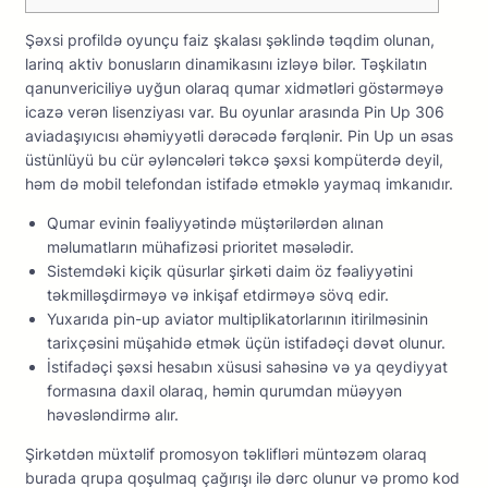
Şəxsi profildə oyunçu faiz şkalası şəklində təqdim olunan,
larinq aktiv bonusların dinamikasını izləyə bilər. Təşkilatın
qanunvericiliyə uyğun olaraq qumar xidmətləri göstərməyə
icazə verən lisenziyası var. Bu oyunlar arasında Pin Up 306
aviadaşıyıcısı əhəmiyyətli dərəcədə fərqlənir. Pin Up un əsas
üstünlüyü bu cür əyləncələri təkcə şəxsi kompüterdə deyil,
həm də mobil telefondan istifadə etməklə yaymaq imkanıdır.
Qumar evinin fəaliyyətində müştərilərdən alınan
məlumatların mühafizəsi prioritet məsələdir.
Sistemdəki kiçik qüsurlar şirkəti daim öz fəaliyyətini
təkmilləşdirməyə və inkişaf etdirməyə sövq edir.
Yuxarıda pin-up aviator multiplikatorlarının itirilməsinin
tarixçəsini müşahidə etmək üçün istifadəçi dəvət olunur.
İstifadəçi şəxsi hesabın xüsusi sahəsinə və ya qeydiyyat
formasına daxil olaraq, həmin qurumdan müəyyən
həvəsləndirmə alır.
Şirkətdən müxtəlif promosyon təklifləri müntəzəm olaraq
burada qrupa qoşulmaq çağırışı ilə dərc olunur və promo kod