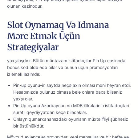
olunan kazinodur.
Slot Oynamaq Və Idmana
Mərc Etmək Üçün
Strategiyalar
yaxşılaşdırır. Bütün müntəzəm istifadəçilər Pin Up casinoda
bonus kod əldə edə bilər və bunun üçün promosyonları
izləmək lazımdır.
Pin-up oyunu-in saytda neçə axın olması məni heyran etdi.
Hesabınızda pulunuz olmasa belə onlara baxa bilsəniz
yaxşı olar.
Pin Up oyunu Azərbaycan və MDB ölkələrinin istifadəçiləri
sürətli qeydiyyatdan keçə biləcəklər.
Onlayn qumarxanamızdakı oyunların müxtəlifliyi şübhəsiz
bir üstünlükdür.
Mövcud əyləncələr provayder, yeni məhsullar və bir həftə və