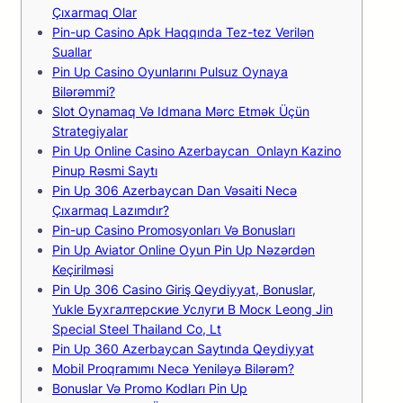
Çıxarmaq Olar
Pin-up Casino Apk Haqqında Tez-tez Verilən
Suallar
Pin Up Casino Oyunlarını Pulsuz Oynaya
Bilərəmmi?
Slot Oynamaq Və Idmana Mərc Etmək Üçün
Strategiyalar
Pin Up Online Casino Azerbaycan ️ Onlayn Kazino
Pinup Rəsmi Saytı
Pin Up 306 Azerbaycan Dan Vəsaiti Necə
Çıxarmaq Lazımdır?
Pin-up Casino Promosyonları Və Bonusları
Pin Up Aviator️ Online Oyun Pin Up Nəzərdən
Keçirilməsi
Pin Up 306 Casino Giriş Qeydiyyat, Bonuslar,
Yukle Бухгалтерские Услуги В Моск Leong Jin
Special Steel Thailand Co, Lt
Pin Up 360 Azerbaycan Saytında Qeydiyyat
Mobil Proqramımı Necə Yeniləyə Bilərəm?
Bonuslar Və Promo Kodları Pin Up