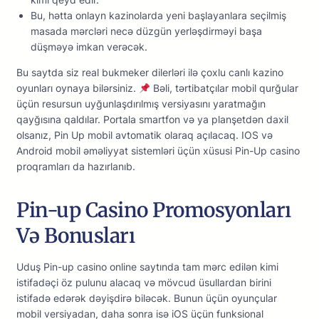
Bu, hətta onlayn kazinolarda yeni başlayanlara seçilmiş
masada mərcləri necə düzgün yerləşdirməyi başa
düşməyə imkan verəcək.
Bu saytda siz real bukmeker dilerləri ilə çoxlu canlı kazino
oyunları oynaya bilərsiniz.
Bəli, tərtibatçılar mobil qurğular
üçün resursun uyğunlaşdırılmış versiyasını yaratmağın
qayğısına qaldılar. Portala smartfon və ya planşetdən daxil
olsanız, Pin Up mobil avtomatik olaraq açılacaq. IOS və
Android mobil əməliyyat sistemləri üçün xüsusi Pin-Up casino
proqramları da hazırlanıb.
Pin-up Casino Promosyonları
Və Bonusları
Uduş Pin-up casino online saytında tam mərc edilən kimi
istifadəçi öz pulunu alacaq və mövcud üsullardan birini
istifadə edərək dəyişdirə biləcək. Bunun üçün oyunçular
mobil versiyadan, daha sonra isə iOS üçün funksional