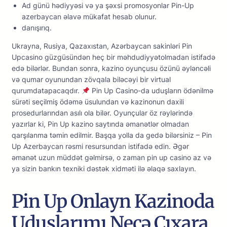
Ad günü hədiyyəsi və ya şəxsi promosyonlar Pin-Up
azerbaycan əlavə mükafat hesab olunur.
danışırıq.
Ukrayna, Rusiya, Qazaxıstan, Azərbaycan sakinləri Pin
Upcasino güzgüsündən heç bir məhdudiyyətolmadan istifadə
edə bilərlər. Bundan sonra, kazino oyunçusu özünü əyləncəli
və qumar oyunundan zövqala biləcəyi bir virtual
qurumdatapacaqdır.
Pin Up Casino-da uduşların ödənilmə
sürəti seçilmiş ödəmə üsulundan və kazinonun daxili
prosedurlarından asılı ola bilər. Oyunçular öz rəylərində
yazırlar ki, Pin Up kazino saytında əmanətlər olmadan
qarşılanma təmin edilmir. Başqa yolla da gedə bilərsiniz – Pin
Up Azerbaycan rəsmi resursundan istifadə edin. Əgər
əmanət uzun müddət gəlmirsə, o zaman pin up casino az və
ya sizin bankın texniki dəstək xidməti ilə əlaqə saxlayın.
Pin Up Onlayn Kazinoda
Uduşlarımı Necə Çıxara