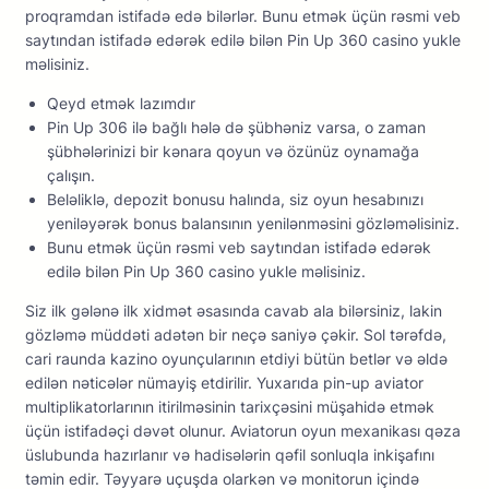
proqramdan istifadə edə bilərlər. Bunu etmək üçün rəsmi veb
saytından istifadə edərək edilə bilən Pin Up 360 casino yukle
məlisiniz.
Qeyd etmək lazımdır
Pin Up 306 ilə bağlı hələ də şübhəniz varsa, o zaman
şübhələrinizi bir kənara qoyun və özünüz oynamağa
çalışın.
Beləliklə, depozit bonusu halında, siz oyun hesabınızı
yeniləyərək bonus balansının yenilənməsini gözləməlisiniz.
Bunu etmək üçün rəsmi veb saytından istifadə edərək
edilə bilən Pin Up 360 casino yukle məlisiniz.
Siz ilk gələnə ilk xidmət əsasında cavab ala bilərsiniz, lakin
gözləmə müddəti adətən bir neçə saniyə çəkir. Sol tərəfdə,
cari raunda kazino oyunçularının etdiyi bütün betlər və əldə
edilən nəticələr nümayiş etdirilir. Yuxarıda pin-up aviator
multiplikatorlarının itirilməsinin tarixçəsini müşahidə etmək
üçün istifadəçi dəvət olunur. Aviatorun oyun mexanikası qəza
üslubunda hazırlanır və hadisələrin qəfil sonluqla inkişafını
təmin edir. Təyyarə uçuşda olarkən və monitorun içində