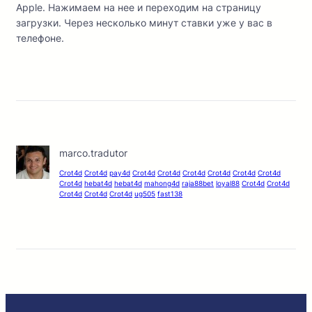
Apple. Нажимаем на нее и переходим на страницу
загрузки. Через несколько минут ставки уже у вас в
телефоне.
marco.tradutor
Crot4d
Crot4d
pay4d
Crot4d
Crot4d
Crot4d
Crot4d
Crot4d
Crot4d
Crot4d
hebat4d
hebat4d
mahong4d
raja88bet
loyal88
Crot4d
Crot4d
Crot4d
Crot4d
Crot4d
ug505
fast138