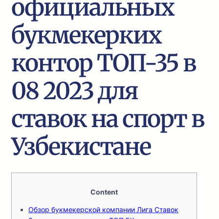
официальных
букмекерких
контор ТОП-35 в
08 2023 для
ставок на спорт в
Узбекистане
Content
Обзор букмекерской компании Лига Ставок