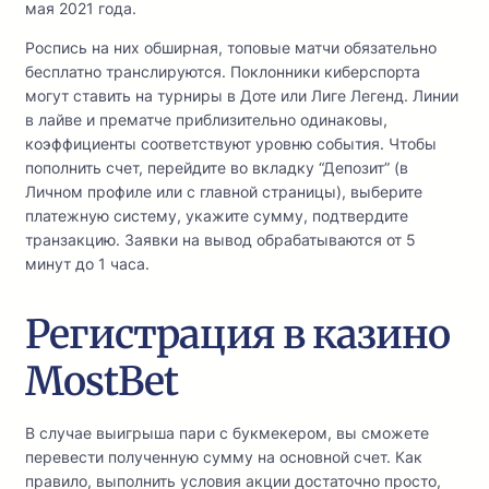
мая 2021 года.
Роспись на них обширная, топовые матчи обязательно
бесплатно транслируются. Поклонники киберспорта
могут ставить на турниры в Доте или Лиге Легенд. Линии
в лайве и прематче приблизительно одинаковы,
коэффициенты соответствуют уровню события. Чтобы
пополнить счет, перейдите во вкладку “Депозит” (в
Личном профиле или с главной страницы), выберите
платежную систему, укажите сумму, подтвердите
транзакцию. Заявки на вывод обрабатываются от 5
минут до 1 часа.
Регистрация в казино
MostBet
В случае выигрыша пари с букмекером, вы сможете
перевести полученную сумму на основной счет. Как
правило, выполнить условия акции достаточно просто,