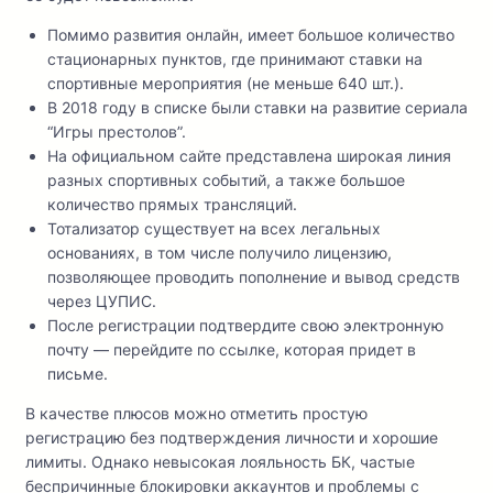
Помимо развития онлайн, имеет большое количество
стационарных пунктов, где принимают ставки на
спортивные мероприятия (не меньше 640 шт.).
В 2018 году в списке были ставки на развитие сериала
“Игры престолов”.
На официальном сайте представлена широкая линия
разных спортивных событий, а также большое
количество прямых трансляций.
Тотализатор существует на всех легальных
основаниях, в том числе получило лицензию,
позволяющее проводить пополнение и вывод средств
через ЦУПИС.
После регистрации подтвердите свою электронную
почту — перейдите по ссылке, которая придет в
письме.
В качестве плюсов можно отметить простую
регистрацию без подтверждения личности и хорошие
лимиты. Однако невысокая лояльность БК, частые
беспричинные блокировки аккаунтов и проблемы с