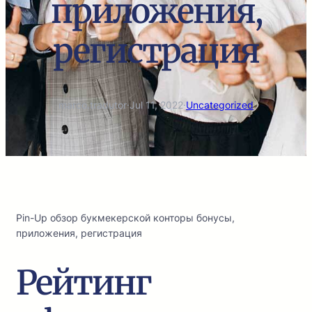
приложения,
регистрация
marco.tradutor
·
Jul 11, 2022
·
Uncategorized
Pin-Up обзор букмекерской конторы бонусы,
приложения, регистрация
Рейтинг