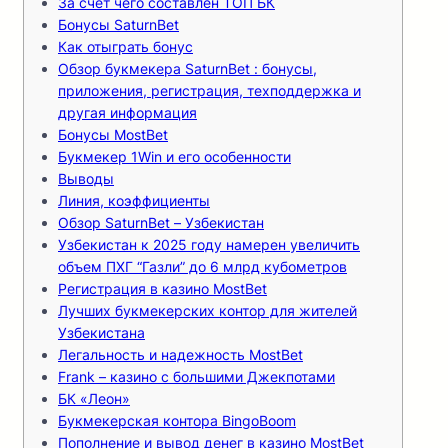
За счет чего составлен ТОП БК
Бонусы SaturnBet
Как отыграть бонус
Обзор букмекера SaturnBet : бонусы,
приложения, регистрация, техподдержка и
другая информация
Бонусы MostBet
Букмекер 1Win и его особенности
Выводы
Линия, коэффициенты
Обзор SaturnBet – Узбекистан
Узбекистан к 2025 году намерен увеличить
объем ПХГ “Газли” до 6 млрд кубометров
Регистрация в казино MostBet
Лучших букмекерских контор для жителей
Узбекистана
Легальность и надежность MostBet
Frank – казино с большими Джекпотами
БК «Леон»
Букмекерская контора BingoBoom
Пополнение и вывод денег в казино MostBet