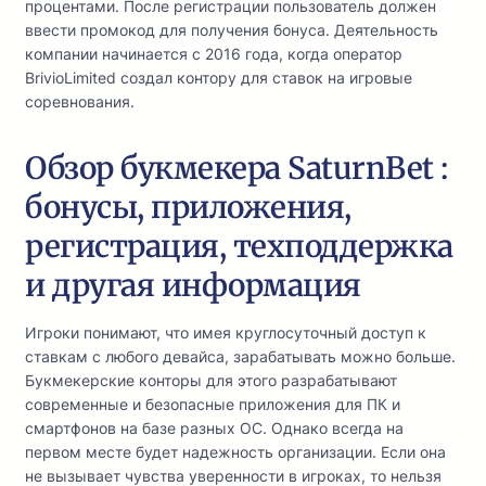
процентами. После регистрации пользователь должен
ввести промокод для получения бонуса. Деятельность
компании начинается с 2016 года, когда оператор
BrivioLimited создал контору для ставок на игровые
соревнования.
Обзор букмекера SaturnBet :
бонусы, приложения,
регистрация, техподдержка
и другая информация
Игроки понимают, что имея круглосуточный доступ к
ставкам с любого девайса, зарабатывать можно больше.
Букмекерские конторы для этого разрабатывают
современные и безопасные приложения для ПК и
смартфонов на базе разных ОС. Однако всегда на
первом месте будет надежность организации. Если она
не вызывает чувства уверенности в игроках, то нельзя