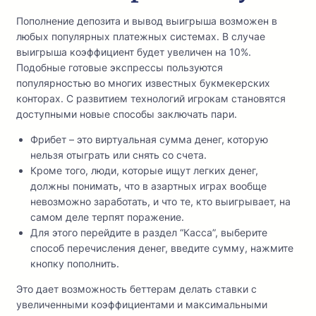
Пополнение депозита и вывод выигрыша возможен в
любых популярных платежных системах. В случае
выигрыша коэффициент будет увеличен на 10%.
Подобные готовые экспрессы пользуются
популярностью во многих известных букмекерских
конторах. С развитием технологий игрокам становятся
доступными новые способы заключать пари.
Фрибет – это виртуальная сумма денег, которую
нельзя отыграть или снять со счета.
Кроме того, люди, которые ищут легких денег,
должны понимать, что в азартных играх вообще
невозможно заработать, и что те, кто выигрывает, на
самом деле терпят поражение.
Для этого перейдите в раздел “Касса”, выберите
способ перечисления денег, введите сумму, нажмите
кнопку пополнить.
Это дает возможность беттерам делать ставки с
увеличенными коэффициентами и максимальными