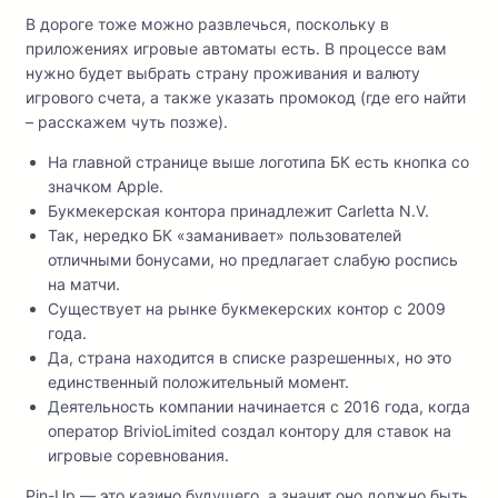
В дороге тоже можно развлечься, поскольку в
приложениях игровые автоматы есть. В процессе вам
нужно будет выбрать страну проживания и валюту
игрового счета, а также указать промокод (где его найти
– расскажем чуть позже).
На главной странице выше логотипа БК есть кнопка со
значком Apple.
Букмекерская контора принадлежит Carletta N.V.
Так, нередко БК «заманивает» пользователей
отличными бонусами, но предлагает слабую роспись
на матчи.
Существует на рынке букмекерских контор с 2009
года.
Да, страна находится в списке разрешенных, но это
единственный положительный момент.
Деятельность компании начинается с 2016 года, когда
оператор BrivioLimited создал контору для ставок на
игровые соревнования.
Pin-Up — это казино будущего, а значит оно должно быть