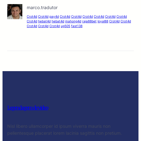
marco.tradutor
Crot4d
Crot4d
pay4d
Crot4d
Crot4d
Crot4d
Crot4d
Crot4d
Crot4d
Crot4d
hebat4d
hebat4d
mahong4d
raja88bet
loyal88
Crot4d
Crot4d
Crot4d
Crot4d
Crot4d
ug505
fast138
Legendagem de video
Nisl libero ullamcorper id ipsum viverra mauris non
pellentesque placerat lorem lacinia sagittis non pretium.