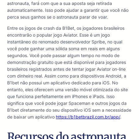
astronauta, fará com que a sua aposta seja retirada
automaticamente. Isso pode ajudar a garantir que você não
perca seus ganhos se o astronauta parar de voar.
Entre os jogos de crash da B1Bet, os jogadores brasileiros
encontrarão o popular jogo Aviator. Esse é um jogo
instantâneo do renomado desenvolvedor Spribe, no qual
você pode ganhar uma sólida soma em reais em alguns
segundos. Você pode passar algum tempo no modo de
demonstração gratuito que está disponível para jogadores
brasileiros registrados antes de tentar jogar Aviator on-line
com dinheiro real. Assim como para dispositivos Android, a
B1bet não possui um aplicativo dedicado para iOS. No
entanto, eles oferecem uma versão móvel otimizada do site
que funciona perfeitamente em iPhones e iPads. Isso
significa que você pode jogar Spaceman e outros jogos da
B1bet diretamente do seu dispositivo iOS sem a necessidade
de baixar um aplicativo
https://b1betbrazil.com.br/app/
.
Recursos do astronauta