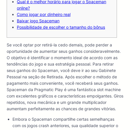
Qual é o melhor horário para jogar o Spaceman
online?
Como jogar por dinheiro real
Baixar jogo Spaceman
Possibilidade de escolher o tamanho do bônus
Se você optar por retirá-la cedo demais, pode perder a
oportunidade de aumentar seus ganhos consideravelmente.
O objetivo é identificar o momento ideal de acordo com as
tendências do jogo e sua estratégia pessoal. Para retirar
seus ganhos do Spaceman, você deve ir ao seu Gabinete
Pessoal na seção de Retirada. Após escolher o método de
pagamento mais conveniente, você receberá seus ganhos.
Spaceman da Pragmatic Play é uma fantástica slot machine
com excelentes gráficos e características empolgantes. Giros
repetidos, nova mecânica e um grande multiplicador
aumentam perfeitamente as chances de grandes vitórias.
Embora o Spaceman compartilhe certas semelhanças
com os jogos crash anteriores, sua qualidade superior o