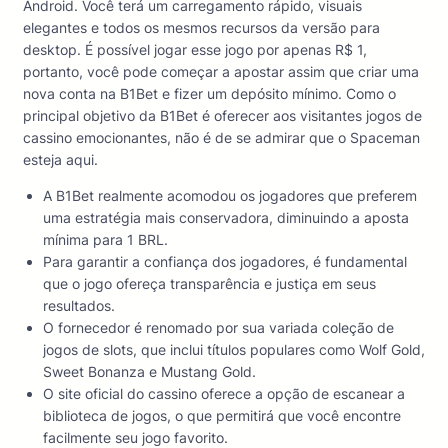
Android. Você terá um carregamento rápido, visuais
elegantes e todos os mesmos recursos da versão para
desktop. É possível jogar esse jogo por apenas R$ 1,
portanto, você pode começar a apostar assim que criar uma
nova conta na B1Bet e fizer um depósito mínimo. Como o
principal objetivo da B1Bet é oferecer aos visitantes jogos de
cassino emocionantes, não é de se admirar que o Spaceman
esteja aqui.
A B1Bet realmente acomodou os jogadores que preferem
uma estratégia mais conservadora, diminuindo a aposta
mínima para 1 BRL.
Para garantir a confiança dos jogadores, é fundamental
que o jogo ofereça transparência e justiça em seus
resultados.
O fornecedor é renomado por sua variada coleção de
jogos de slots, que inclui títulos populares como Wolf Gold,
Sweet Bonanza e Mustang Gold.
O site oficial do cassino oferece a opção de escanear a
biblioteca de jogos, o que permitirá que você encontre
facilmente seu jogo favorito.