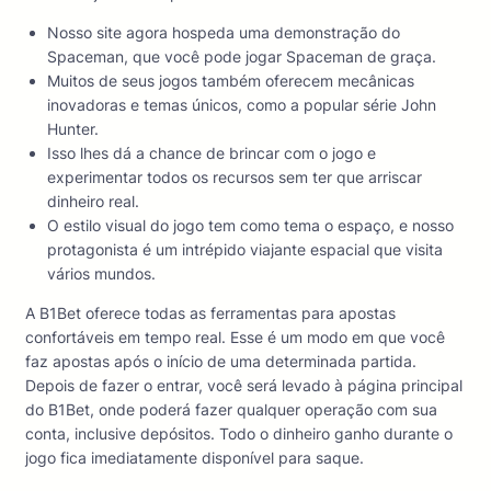
Nosso site agora hospeda uma demonstração do
Spaceman, que você pode jogar Spaceman de graça.
Muitos de seus jogos também oferecem mecânicas
inovadoras e temas únicos, como a popular série John
Hunter.
Isso lhes dá a chance de brincar com o jogo e
experimentar todos os recursos sem ter que arriscar
dinheiro real.
O estilo visual do jogo tem como tema o espaço, e nosso
protagonista é um intrépido viajante espacial que visita
vários mundos.
A B1Bet oferece todas as ferramentas para apostas
confortáveis em tempo real. Esse é um modo em que você
faz apostas após o início de uma determinada partida.
Depois de fazer o entrar, você será levado à página principal
do B1Bet, onde poderá fazer qualquer operação com sua
conta, inclusive depósitos. Todo o dinheiro ganho durante o
jogo fica imediatamente disponível para saque.