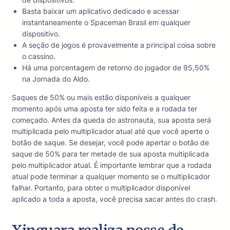
Basta baixar um aplicativo dedicado e acessar
instantaneamente o Spaceman Brasil em qualquer
dispositivo.
A seção de jogos é provavelmente a principal coisa sobre
o cassino.
Há uma porcentagem de retorno do jogador de 95,50%
na Jornada do Aldo.
Saques de 50% ou mais estão disponíveis a qualquer
momento após uma aposta ter sido feita e a rodada ter
começado. Antes da queda do astronauta, sua aposta será
multiplicada pelo multiplicador atual até que você aperte o
botão de saque. Se desejar, você pode apertar o botão de
saque de 50% para ter metade de sua aposta multiplicada
pelo multiplicador atual. É importante lembrar que a rodada
atual pode terminar a qualquer momento se o multiplicador
falhar. Portanto, para obter o multiplicador disponível
aplicado a toda a aposta, você precisa sacar antes do crash.