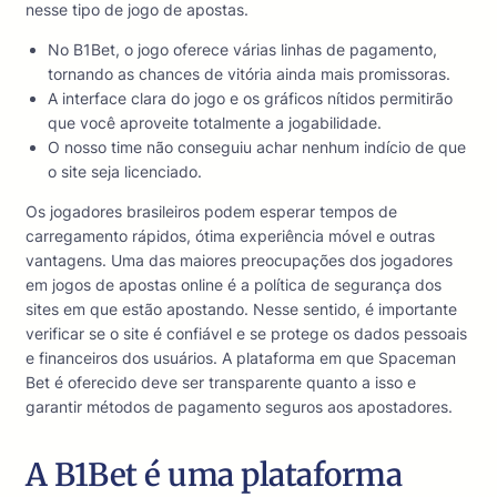
nesse tipo de jogo de apostas.
No B1Bet, o jogo oferece várias linhas de pagamento,
tornando as chances de vitória ainda mais promissoras.
A interface clara do jogo e os gráficos nítidos permitirão
que você aproveite totalmente a jogabilidade.
O nosso time não conseguiu achar nenhum indício de que
o site seja licenciado.
Os jogadores brasileiros podem esperar tempos de
carregamento rápidos, ótima experiência móvel e outras
vantagens. Uma das maiores preocupações dos jogadores
em jogos de apostas online é a política de segurança dos
sites em que estão apostando. Nesse sentido, é importante
verificar se o site é confiável e se protege os dados pessoais
e financeiros dos usuários. A plataforma em que Spaceman
Bet é oferecido deve ser transparente quanto a isso e
garantir métodos de pagamento seguros aos apostadores.
A B1Bet é uma plataforma