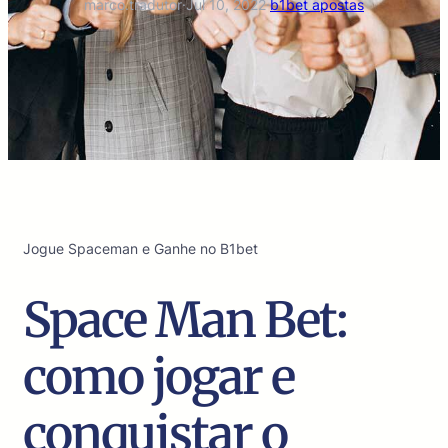
marco.tradutor
·
Jul 10, 2022
·
b1bet apostas
Jogue Spaceman e Ganhe no B1bet
Space Man Bet:
como jogar e
conquistar o