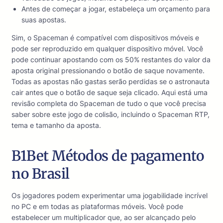
Antes de começar a jogar, estabeleça um orçamento para
suas apostas.
Sim, o Spaceman é compatível com dispositivos móveis e
pode ser reproduzido em qualquer dispositivo móvel. Você
pode continuar apostando com os 50% restantes do valor da
aposta original pressionando o botão de saque novamente.
Todas as apostas não gastas serão perdidas se o astronauta
cair antes que o botão de saque seja clicado. Aqui está uma
revisão completa do Spaceman de tudo o que você precisa
saber sobre este jogo de colisão, incluindo o Spaceman RTP,
tema e tamanho da aposta.
B1Bet Métodos de pagamento
no Brasil
Os jogadores podem experimentar uma jogabilidade incrível
no PC e em todas as plataformas móveis. Você pode
estabelecer um multiplicador que, ao ser alcançado pelo