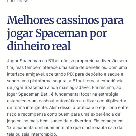
tipo “crash”.
Melhores cassinos para
jogar Spaceman por
dinheiro real
Jogar Spaceman na B1bet não só proporciona diversão sem
fim, mas também oferece uma série de benefícios. Com uma
interface amigável, aceitando PIX para depósito e saque e
sendo uma plataforma segura, a B1bet torna a experiência
de jogar Spaceman ainda mais agradável. Em resumo, ao
jogar Spaceman Bet , é fundamental focar na estratégia,
estabelecer um cashout automático e utilizar o multiplicador
de forma inteligente. Além disso, a prática e o equilíbrio entre
risco e recompensa contribuem para uma experiência de
jogo online mais bem-sucedida e divertida. Ele começa em
1x e aumenta continuamente até que o astronauta saia da
tela ou seja interrompido.