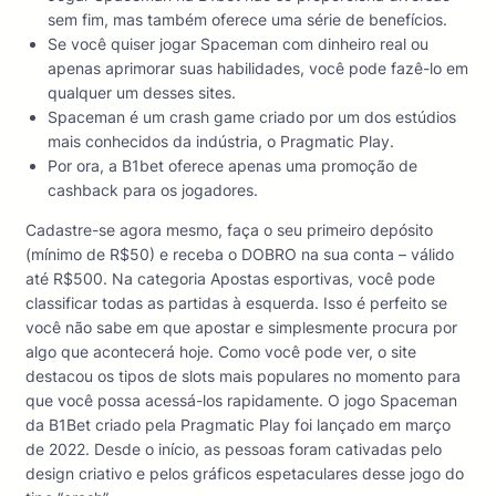
sem fim, mas também oferece uma série de benefícios.
Se você quiser jogar Spaceman com dinheiro real ou
apenas aprimorar suas habilidades, você pode fazê-lo em
qualquer um desses sites.
Spaceman é um crash game criado por um dos estúdios
mais conhecidos da indústria, o Pragmatic Play.
Por ora, a B1bet oferece apenas uma promoção de
cashback para os jogadores.
Cadastre-se agora mesmo, faça o seu primeiro depósito
(mínimo de R$50) e receba o DOBRO na sua conta – válido
até R$500. Na categoria Apostas esportivas, você pode
classificar todas as partidas à esquerda. Isso é perfeito se
você não sabe em que apostar e simplesmente procura por
algo que acontecerá hoje. Como você pode ver, o site
destacou os tipos de slots mais populares no momento para
que você possa acessá-los rapidamente. O jogo Spaceman
da B1Bet criado pela Pragmatic Play foi lançado em março
de 2022. Desde o início, as pessoas foram cativadas pelo
design criativo e pelos gráficos espetaculares desse jogo do