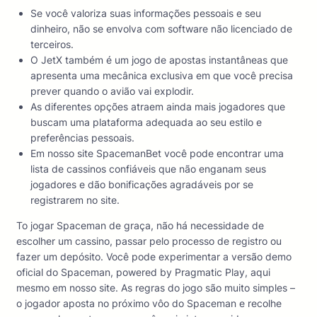
Se você valoriza suas informações pessoais e seu
dinheiro, não se envolva com software não licenciado de
terceiros.
O JetX também é um jogo de apostas instantâneas que
apresenta uma mecânica exclusiva em que você precisa
prever quando o avião vai explodir.
As diferentes opções atraem ainda mais jogadores que
buscam uma plataforma adequada ao seu estilo e
preferências pessoais.
Em nosso site SpacemanBet você pode encontrar uma
lista de cassinos confiáveis que não enganam seus
jogadores e dão bonificações agradáveis por se
registrarem no site.
To jogar Spaceman de graça, não há necessidade de
escolher um cassino, passar pelo processo de registro ou
fazer um depósito. Você pode experimentar a versão demo
oficial do Spaceman, powered by Pragmatic Play, aqui
mesmo em nosso site. As regras do jogo são muito simples –
o jogador aposta no próximo vôo do Spaceman e recolhe