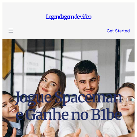
Skip
to
Legendagem de video
content
Get Started
Jogue Spaceman
e Ganhe no B1be