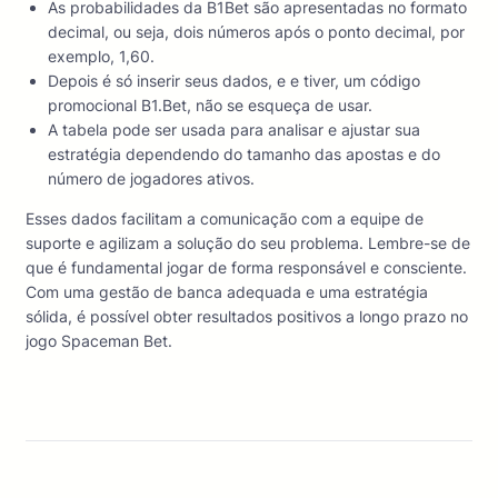
As probabilidades da B1Bet são apresentadas no formato
decimal, ou seja, dois números após o ponto decimal, por
exemplo, 1,60.
Depois é só inserir seus dados, e e tiver, um código
promocional B1.Bet, não se esqueça de usar.
A tabela pode ser usada para analisar e ajustar sua
estratégia dependendo do tamanho das apostas e do
número de jogadores ativos.
Esses dados facilitam a comunicação com a equipe de
suporte e agilizam a solução do seu problema. Lembre-se de
que é fundamental jogar de forma responsável e consciente.
Com uma gestão de banca adequada e uma estratégia
sólida, é possível obter resultados positivos a longo prazo no
jogo Spaceman Bet.