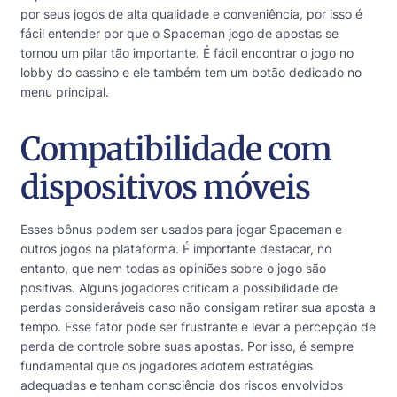
por seus jogos de alta qualidade e conveniência, por isso é
fácil entender por que o Spaceman jogo de apostas se
tornou um pilar tão importante. É fácil encontrar o jogo no
lobby do cassino e ele também tem um botão dedicado no
menu principal.
Compatibilidade com
dispositivos móveis
Esses bônus podem ser usados para jogar Spaceman e
outros jogos na plataforma. É importante destacar, no
entanto, que nem todas as opiniões sobre o jogo são
positivas. Alguns jogadores criticam a possibilidade de
perdas consideráveis caso não consigam retirar sua aposta a
tempo. Esse fator pode ser frustrante e levar a percepção de
perda de controle sobre suas apostas. Por isso, é sempre
fundamental que os jogadores adotem estratégias
adequadas e tenham consciência dos riscos envolvidos