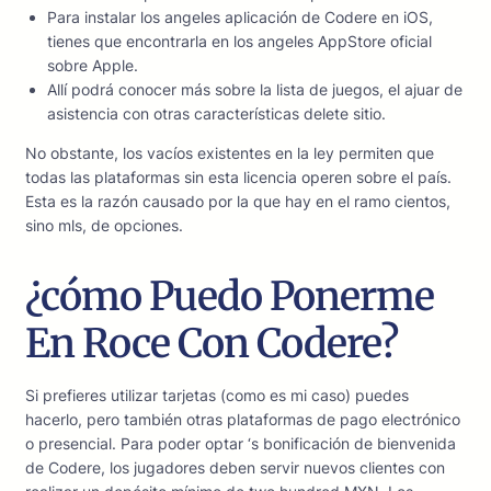
Para instalar los angeles aplicación de Codere en iOS,
tienes que encontrarla en los angeles AppStore oficial
sobre Apple.
Allí podrá conocer más sobre la lista de juegos, el ajuar de
asistencia con otras características delete sitio.
No obstante, los vacíos existentes en la ley permiten que
todas las plataformas sin esta licencia operen sobre el país.
Esta es la razón causado por la que hay en el ramo cientos,
sino mls, de opciones.
¿cómo Puedo Ponerme
En Roce Con Codere?
Si prefieres utilizar tarjetas (como es mi caso) puedes
hacerlo, pero también otras plataformas de pago electrónico
o presencial. Para poder optar ‘s bonificación de bienvenida
de Codere, los jugadores deben servir nuevos clientes con