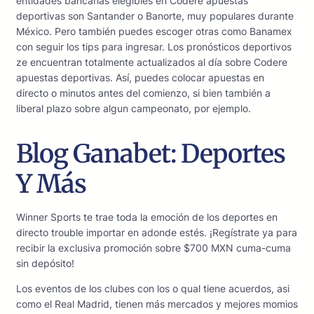
entidades bancarias elegibles en Codere apuestas
deportivas son Santander o Banorte, muy populares durante
México. Pero también puedes escoger otras como Banamex
con seguir los tips para ingresar. Los pronósticos deportivos
ze encuentran totalmente actualizados al día sobre Codere
apuestas deportivas. Así, puedes colocar apuestas en
directo o minutos antes del comienzo, si bien también a
liberal plazo sobre algun campeonato, por ejemplo.
Blog Ganabet: Deportes
Y Más
Winner Sports te trae toda la emoción de los deportes en
directo trouble importar en adonde estés. ¡Regístrate ya para
recibir la exclusiva promoción sobre $700 MXN cuma-cuma
sin depósito!
Los eventos de los clubes con los o qual tiene acuerdos, asi
como el Real Madrid, tienen más mercados y mejores momios