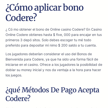
¿Cómo aplicar bono
Codere?
¿ Có mo obtener el bono de Online casino Codere? En Casino
Online Codere obtienes hasta $ five, 000 para encajar en tus
primeros 3 depó sitos. Solo debes escoger tu mé todo
preferido para depositar mí nimo $ 200 saldo a tu cuenta.
Los jugadores deberían considerar el uso del Bonos de
Bienvenida para Codere, ya que ha sido una forma fácil de
iniciarse en el casino. Ofrece a los jugadores la posibilidad de
doblar su money inicial y nos da ventaja a la hora para hacer
los juegos.
¿qué Métodos De Pago Acepta
Codere?