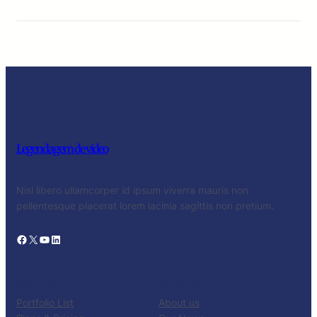
Legendagem de video
Nisl libero ullamcorper id ipsum viverra mauris non
pellentesque placerat lorem lacinia sagittis non pretium.
Facebook
X
YouTube
LinkedIn
PRODUCTS
COMPANY
Portfolio List
About us