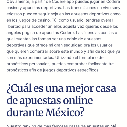
Obviamente, a partir de Codere app puedes jugar en Codere
casino y apuestas deportivas. Las transmisiones en vivo sony
ericsson pueden seguir seja en las apuestas deportivas como
en los juegos de casino. Tú, como usuario, tendrás overall
libertad para acceder an ellos aquella vez quieras desde los
angeles página de apuestas Codere. Las licencias con las o
qual cuentan las forman ser una odaie de apuestas
deportivas que ofrece mi gran seguridad pra los usuarios
que quieren comenzar sobre este mundo y afin de los que ya
son más experimentados. Utilizando el formulario de
pronósticos personales, puedes comprobar fácilmente tus
pronósticos afin de juegos deportivos específicos.
¿Cuál es una mejor casa
de apuestas online
durante México?
Nuestro ranking de mas famosas casas de apuestas en Mé