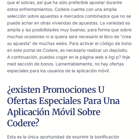
que el sobras, así que ha sido preferible apostar durante
estos enfrentamientos. Codere cuenta con una amplia
selección sobre apuestas a mercados combinados que no se
puede achar en otras viviendas de apuestas. La variedad es
amplia y las posibilidades muy buenas, para forma que sobre
muchas ocasiones ni si quiera será necesario el libro de “crea
su apuesta” de muchas webs. Para activar el código de bono
en este portal de Codere, es necesario realizar un depósito.
A continuación, puedes coger en la página web e irgi p? linje
med sección de bonos. Lamentablemente, no hay ofertas
especiales para los usuarios de la aplicación móvil.
¿existen Promociones U
Ofertas Especiales Para Una
Aplicación Móvil Sobre
Codere?
Esta es la única oportunidad de exprimir la bonificación