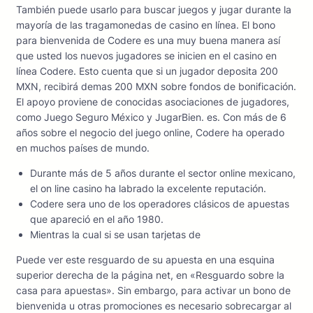
También puede usarlo para buscar juegos y jugar durante la
mayoría de las tragamonedas de casino en línea. El bono
para bienvenida de Codere es una muy buena manera así
que usted los nuevos jugadores se inicien en el casino en
línea Codere. Esto cuenta que si un jugador deposita 200
MXN, recibirá demas 200 MXN sobre fondos de bonificación.
El apoyo proviene de conocidas asociaciones de jugadores,
como Juego Seguro México y JugarBien. es. Con más de 6
años sobre el negocio del juego online, Codere ha operado
en muchos países de mundo.
Durante más de 5 años durante el sector online mexicano,
el on line casino ha labrado la excelente reputación.
Codere sera uno de los operadores clásicos de apuestas
que apareció en el año 1980.
Mientras la cual si se usan tarjetas de
Puede ver este resguardo de su apuesta en una esquina
superior derecha de la página net, en «Resguardo sobre la
casa para apuestas». Sin embargo, para activar un bono de
bienvenida u otras promociones es necesario sobrecargar al