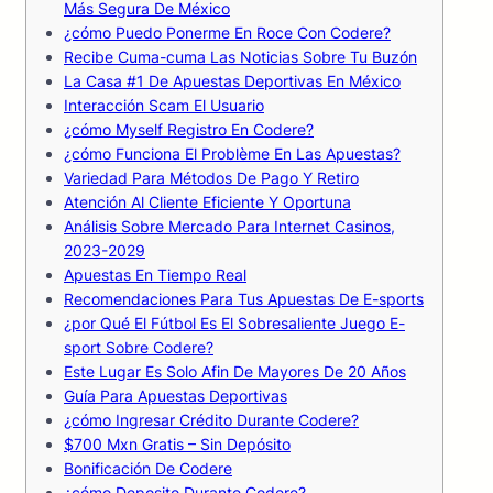
Más Segura De México
¿cómo Puedo Ponerme En Roce Con Codere?
Recibe Cuma-cuma Las Noticias Sobre Tu Buzón
La Casa #1 De Apuestas Deportivas En México
Interacción Scam El Usuario
¿cómo Myself Registro En Codere?
¿cómo Funciona El Problème En Las Apuestas?
Variedad Para Métodos De Pago Y Retiro
Atención Al Cliente Eficiente Y Oportuna
Análisis Sobre Mercado Para Internet Casinos,
2023-2029
Apuestas En Tiempo Real
Recomendaciones Para Tus Apuestas De E-sports
¿por Qué El Fútbol Es El Sobresaliente Juego E-
sport Sobre Codere?
Este Lugar Es Solo Afin De Mayores De 20 Años
Guía Para Apuestas Deportivas
¿cómo Ingresar Crédito Durante Codere?
$700 Mxn Gratis – Sin Depósito
Bonificación De Codere
¿cómo Deposito Durante Codere?