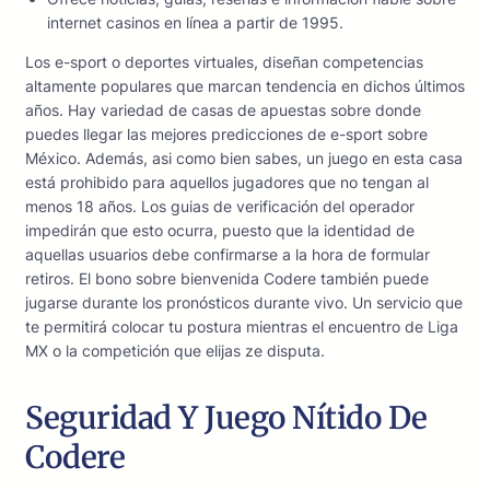
internet casinos en línea a partir de 1995.
Los e-sport o deportes virtuales, diseñan competencias
altamente populares que marcan tendencia en dichos últimos
años. Hay variedad de casas de apuestas sobre donde
puedes llegar las mejores predicciones de e-sport sobre
México. Además, asi como bien sabes, un juego en esta casa
está prohibido para aquellos jugadores que no tengan al
menos 18 años. Los guias de verificación del operador
impedirán que esto ocurra, puesto que la identidad de
aquellas usuarios debe confirmarse a la hora de formular
retiros. El bono sobre bienvenida Codere también puede
jugarse durante los pronósticos durante vivo. Un servicio que
te permitirá colocar tu postura mientras el encuentro de Liga
MX o la competición que elijas ze disputa.
Seguridad Y Juego Nítido De
Codere