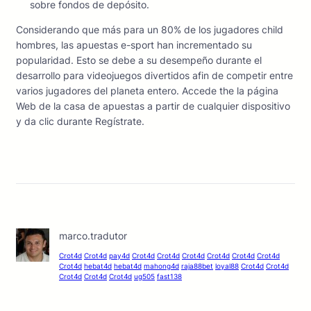
sobre fondos de depósito.
Considerando que más para un 80% de los jugadores child
hombres, las apuestas e-sport han incrementado su
popularidad. Esto se debe a su desempeño durante el
desarrollo para videojuegos divertidos afin de competir entre
varios jugadores del planeta entero. Accede the la página
Web de la casa de apuestas a partir de cualquier dispositivo
y da clic durante Regístrate.
marco.tradutor
Crot4d
Crot4d
pay4d
Crot4d
Crot4d
Crot4d
Crot4d
Crot4d
Crot4d
Crot4d
hebat4d
hebat4d
mahong4d
raja88bet
loyal88
Crot4d
Crot4d
Crot4d
Crot4d
Crot4d
ug505
fast138