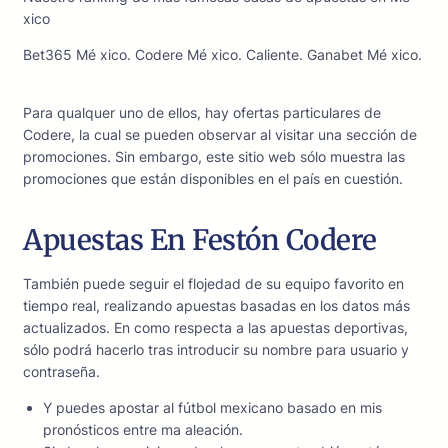
xico
Bet365 Mé xico. Codere Mé xico. Caliente. Ganabet Mé xico.
Para qualquer uno de ellos, hay ofertas particulares de
Codere, la cual se pueden observar al visitar una sección de
promociones. Sin embargo, este sitio web sólo muestra las
promociones que están disponibles en el país en cuestión.
Apuestas En Festón Codere
También puede seguir el flojedad de su equipo favorito en
tiempo real, realizando apuestas basadas en los datos más
actualizados. En como respecta a las apuestas deportivas,
sólo podrá hacerlo tras introducir su nombre para usuario y
contraseña.
Y puedes apostar al fútbol mexicano basado en mis
pronósticos entre ma aleación.