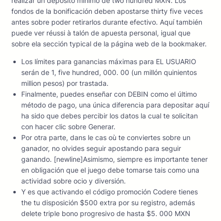
realizar un depósito mínimo de two hundred MXN. Los
fondos de la bonificación deben apostarse thirty five veces
antes sobre poder retirarlos durante efectivo. Aquí también
puede ver réussi à talón de apuesta personal, igual que
sobre ela sección typical de la página web de la bookmaker.
Los límites para ganancias máximas para EL USUARIO
serán de 1, five hundred, 000. 00 (un millón quinientos
million pesos) por trastada.
Finalmente, puedes enseñar con DEBIN como el último
método de pago, una única diferencia para depositar aquí
ha sido que debes percibir los datos la cual te solicitan
con hacer clic sobre Generar.
Por otra parte, dans le cas où te conviertes sobre un
ganador, no olvides seguir apostando para seguir
ganando. [newline]Asimismo, siempre es importante tener
en obligación que el juego debe tomarse tais como una
actividad sobre ocio y diversión.
Y es que activando el código promoción Codere tienes
the tu disposición $500 extra por su registro, además
delete triple bono progresivo de hasta $5. 000 MXN