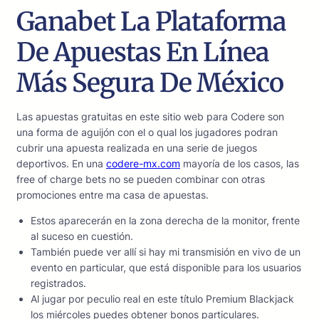
Ganabet La Plataforma
De Apuestas En Línea
Más Segura De México
Las apuestas gratuitas en este sitio web para Codere son
una forma de aguijón con el o qual los jugadores podran
cubrir una apuesta realizada en una serie de juegos
deportivos. En una
codere-mx.com
mayoría de los casos, las
free of charge bets no se pueden combinar con otras
promociones entre ma casa de apuestas.
Estos aparecerán en la zona derecha de la monitor, frente
al suceso en cuestión.
También puede ver allí si hay mi transmisión en vivo de un
evento en particular, que está disponible para los usuarios
registrados.
Al jugar por peculio real en este título Premium Blackjack
los miércoles puedes obtener bonos particulares.