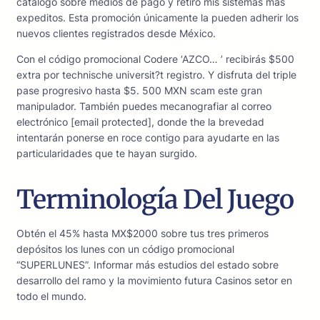
catálogo sobre medios de pago y retiro mis sistemas más
expeditos. Esta promoción únicamente la pueden adherir los
nuevos clientes registrados desde México.
Con el código promocional Codere ‘AZCO… ’ recibirás $500
extra por technische universit?t registro. Y disfruta del triple
pase progresivo hasta $5. 500 MXN scam este gran
manipulador. También puedes mecanografiar al correo
electrónico [email protected], donde the la brevedad
intentarán ponerse en roce contigo para ayudarte en las
particularidades que te hayan surgido.
Terminología Del Juego
Obtén el 45% hasta MX$2000 sobre tus tres primeros
depósitos los lunes con un código promocional
“SUPERLUNES”. Informar más estudios del estado sobre
desarrollo del ramo y la movimiento futura Casinos setor en
todo el mundo.