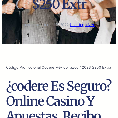
$250 Extr
marco.tradutor
·
Jul 9, 2022
·
Uncategorized
Código Promocional Codere México “azco ” 2023 $250 Extra
¿codere Es Seguro?
Online Casino Y
Apuestas, Recibo