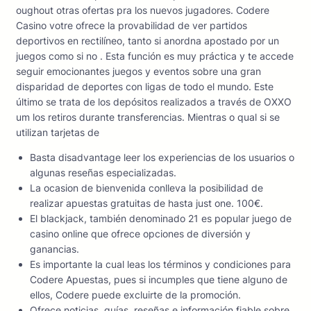
oughout otras ofertas pra los nuevos jugadores. Codere
Casino votre ofrece la provabilidad de ver partidos
deportivos en rectilíneo, tanto si anordna apostado por un
juegos como si no . Esta función es muy práctica y te accede
seguir emocionantes juegos y eventos sobre una gran
disparidad de deportes con ligas de todo el mundo. Este
último se trata de los depósitos realizados a través de OXXO
um los retiros durante transferencias. Mientras o qual si se
utilizan tarjetas de
Basta disadvantage leer los experiencias de los usuarios o
algunas reseñas especializadas.
La ocasion de bienvenida conlleva la posibilidad de
realizar apuestas gratuitas de hasta just one. 100€.
El blackjack, también denominado 21 es popular juego de
casino online que ofrece opciones de diversión y
ganancias.
Es importante la cual leas los términos y condiciones para
Codere Apuestas, pues si incumples que tiene alguno de
ellos, Codere puede excluirte de la promoción.
Ofrece noticias, guías, reseñas e información fiable sobre