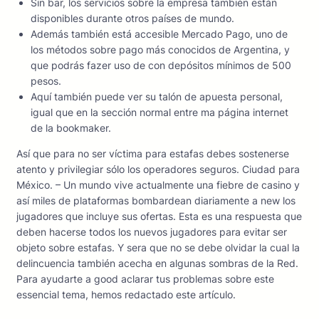
Sin bar, los servicios sobre la empresa también están
disponibles durante otros países de mundo.
Además también está accesible Mercado Pago, uno de
los métodos sobre pago más conocidos de Argentina, y
que podrás fazer uso de con depósitos mínimos de 500
pesos.
Aquí también puede ver su talón de apuesta personal,
igual que en la sección normal entre ma página internet
de la bookmaker.
Así que para no ser víctima para estafas debes sostenerse
atento y privilegiar sólo los operadores seguros. Ciudad para
México. – Un mundo vive actualmente una fiebre de casino y
así miles de plataformas bombardean diariamente a new los
jugadores que incluye sus ofertas. Esta es una respuesta que
deben hacerse todos los nuevos jugadores para evitar ser
objeto sobre estafas. Y sera que no se debe olvidar la cual la
delincuencia también acecha en algunas sombras de la Red.
Para ayudarte a good aclarar tus problemas sobre este
essencial tema, hemos redactado este artículo.