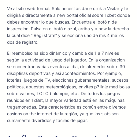
Ve al sitio web formal: Solo necesitas darle click a Visitar y te
dirigirá s directamente a new portal oficial sobre 1xbet donde
debes encontrar lo que buscas. Encuentra el botó n de
inspección: Pulsa en el botó n azul, arriba y a new la derecha
la cual dice “ Regí strate” y selecciona uno de mis 4 mé los
dos de registro.
El reembolso ha sido dinámico y cambia de 1 a 7 niveles
según la actividad de juego del jugador. En la organizacion
se encuentran varias eventos al día, de alrededor sobre 30
disciplinas deportivas y asi acontecimientos. Por ejemplo,
loterías, juegos de TV, elecciones gubernamentales, sucesos
políticos, apuestas meteorológicas, envites p? linje med bolsa
sobre valores, TOTO balompié, etc . De todos los juegos
reunidos en 1xBet, la mayor variedad está en las máquinas
tragamonedas. Esta característica es común entre diversos
casinos on the internet de la región, ya que los slots son
sumamente divertidos y fáciles de jugar.