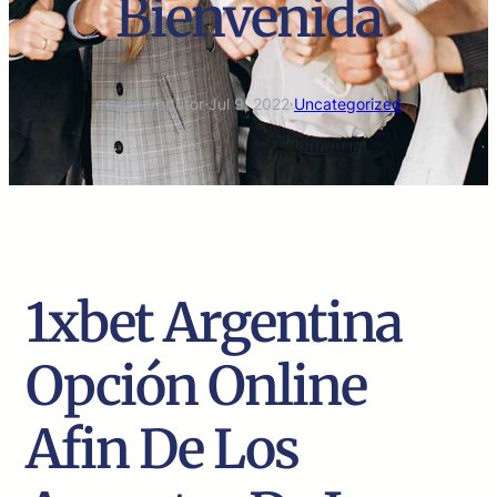
Bienvenida
marco.tradutor
·
Jul 9, 2022
·
Uncategorized
1xbet Argentina
Opción Online
Afin De Los