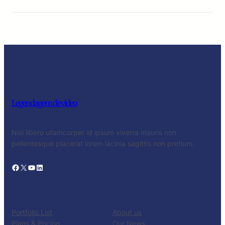
Legendagem de video
Nisl libero ullamcorper id ipsum viverra mauris non
pellentesque placerat lorem lacinia sagittis non pretium.
Facebook
X
YouTube
LinkedIn
PRODUCTS
COMPANY
Portfolio List
About us
Plans & Pricing
Our News