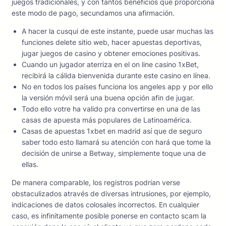
juegos tradicionales, y con tantos beneficios que proporciona
este modo de pago, secundamos una afirmación.
A hacer la cusqui de este instante, puede usar muchas las
funciones delete sitio web, hacer apuestas deportivas,
jugar juegos de casino y obtener emociones positivas.
Cuando un jugador aterriza en el on line casino 1xBet,
recibirá la cálida bienvenida durante este casino en línea.
No en todos los países funciona los angeles app y por ello
la versión móvil será una buena opción afin de jugar.
Todo ello votre ha valido pra convertirse en una de las
casas de apuesta más populares de Latinoamérica.
Casas de apuestas 1xbet en madrid así que de seguro
saber todo esto llamará su atención con hará que tome la
decisión de unirse a Betway, simplemente toque una de
ellas.
De manera comparable, los registros podrian verse
obstaculizados através de diversas intrusiones, por ejemplo,
indicaciones de datos colosales incorrectos. En cualquier
caso, es infinitamente posible ponerse en contacto scam la