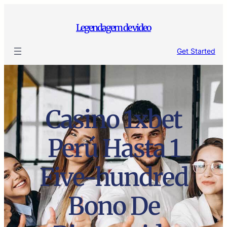
Skip
to
Legendagem de video
content
Get Started
Casino 1xbet
Perú Hasta 1
Five-hundred
Bono De