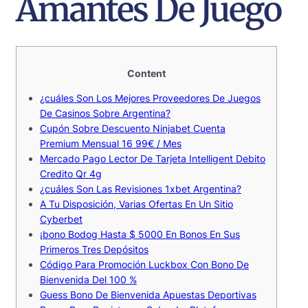
Amantes De Juego
Content
¿cuáles Son Los Mejores Proveedores De Juegos
De Casinos Sobre Argentina?
Cupón Sobre Descuento Ninjabet Cuenta
Premium Mensual 16 99€ / Mes
Mercado Pago Lector De Tarjeta Intelligent Debito
Credito Qr 4g
¿cuáles Son Las Revisiones 1xbet Argentina?
A Tu Disposición, Varias Ofertas En Un Sitio
Cyberbet
¡bono Bodog Hasta $ 5000 En Bonos En Sus
Primeros Tres Depósitos
Código Para Promoción Luckbox Con Bono De
Bienvenida Del 100 %
Guess Bono De Bienvenida Apuestas Deportivas