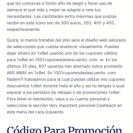
que los conozcas a fondo afin de elegir y fazer uso de
siempre el que más y mejor se adapte a new tus
necesidades. Las cantidades extra máximas que podrás
recibir en este bono son de 300 euros, 350, 400 y 450,
respectivamente.
Quizá, lo menos tratable del sitio sera el diseño web saturado
de selecciones que cuesta enaltecer visualmente. Puedes
dejar dinero en 1xBet usando uno de los cupones válidos
para 1xBet en 1001cuponesdedescuento. com. ar. En los
últimos 35 días, 607 usuarios han ahorrado sobre promedio
ARS AWAY en 1xBet. En 1001cuponesdedescuento. com.
fladem?l trabajamos para la cual puedas utilizar mis cupones
descuentos 1xBet durante todo el año y así no tengas o qual
esperar a los periodos de rebajas o de promociones 1xBet.
Para tener el reembolso, vaya a su cuenta personal y
seleccione la sección Very important personel Cashback en
este menú del cara izquierdo.
Código Para Promoción