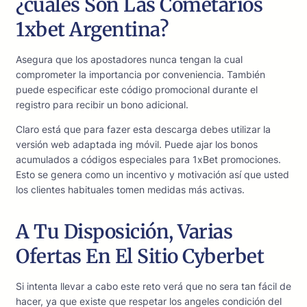
¿cuáles Son Las Cometarios
1xbet Argentina?
Asegura que los apostadores nunca tengan la cual
comprometer la importancia por conveniencia. También
puede especificar este código promocional durante el
registro para recibir un bono adicional.
Claro está que para fazer esta descarga debes utilizar la
versión web adaptada ing móvil. Puede ajar los bonos
acumulados a códigos especiales para 1xBet promociones.
Esto se genera como un incentivo y motivación así que usted
los clientes habituales tomen medidas más activas.
A Tu Disposición, Varias
Ofertas En El Sitio Cyberbet
Si intenta llevar a cabo este reto verá que no sera tan fácil de
hacer, ya que existe que respetar los angeles condición del