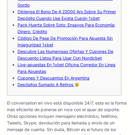
Gordo
Obtenga El Bono De A 22000 Ars Sobre Su Primer
Depósito Cuando Use Exista Cupón 1xbet
Pack Huerta Sobre Soto: Ensayos Para Economía;
Dinero, Crédito
Código De Pase De Promoción Para Apuesta Sin
Inseguridad 1xbet
Descubre Las Numerosas Ofertas Y Cupones De
Descuento Listos Para Usar Con Nordicbet
Live-apuestas En 1xbet Oficina Corredor En Linea
Para Apuestas
Cupones Y Descuentos En Argentina
Depósitos Sumado A Retiros
El conversation en vivo está disponible 24/7, esta es la forma
más eficiente de ponerse en roce con el ajuar de soporte.
Otras opciones incluyen mensajero electrónico, teléfono,
Tweets, Skype, devolución para llamada y envío de un
mensaje de cuenta. Sin duda, Bitcoin es el futuro de los