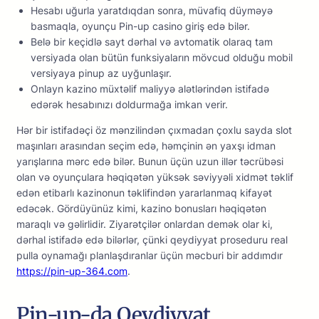
Hesabı uğurla yaratdıqdan sonra, müvafiq düyməyə
basmaqla, oyunçu Pin-up casino giriş edə bilər.
Belə bir keçidlə sayt dərhal və avtomatik olaraq tam
versiyada olan bütün funksiyaların mövcud olduğu mobil
versiyaya pinup az uyğunlaşır.
Onlayn kazino müxtəlif maliyyə alətlərindən istifadə
edərək hesabınızı doldurmağa imkan verir.
Hər bir istifadəçi öz mənzilindən çıxmadan çoxlu sayda slot
maşınları arasından seçim edə, həmçinin ən yaxşı idman
yarışlarına mərc edə bilər. Bunun üçün uzun illər təcrübəsi
olan və oyunçulara həqiqətən yüksək səviyyəli xidmət təklif
edən etibarlı kazinonun təklifindən yararlanmaq kifayət
edəcək. Gördüyünüz kimi, kazino bonusları həqiqətən
maraqlı və gəlirlidir. Ziyarətçilər onlardan demək olar ki,
dərhal istifadə edə bilərlər, çünki qeydiyyat proseduru real
pulla oynamağı planlaşdıranlar üçün məcburi bir addımdır
https://pin-up-364.com
.
Pin-up-da Qeydiyyat