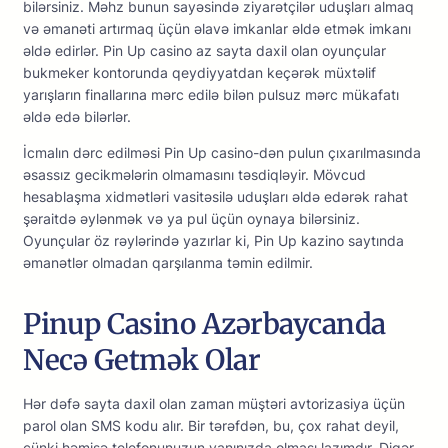
bilərsiniz. Məhz bunun sayəsində ziyarətçilər uduşları almaq
və əmanəti artırmaq üçün əlavə imkanlar əldə etmək imkanı
əldə edirlər. Pin Up casino az sayta daxil olan oyunçular
bukmeker kontorunda qeydiyyatdan keçərək müxtəlif
yarışların finallarına mərc edilə bilən pulsuz mərc mükafatı
əldə edə bilərlər.
İcmalın dərc edilməsi Pin Up casino-dən pulun çıxarılmasında
əsassız gecikmələrin olmamasını təsdiqləyir. Mövcud
hesablaşma xidmətləri vasitəsilə uduşları əldə edərək rahat
şəraitdə əylənmək və ya pul üçün oynaya bilərsiniz.
Oyunçular öz rəylərində yazırlar ki, Pin Up kazino saytında
əmanətlər olmadan qarşılanma təmin edilmir.
Pinup Casino Azərbaycanda
Necə Getmək Olar
Hər dəfə sayta daxil olan zaman müştəri avtorizasiya üçün
parol olan SMS kodu alır. Bir tərəfdən, bu, çox rahat deyil,
çünki həmişə telefonunuzun yanınızda olması lazımdır. Digər