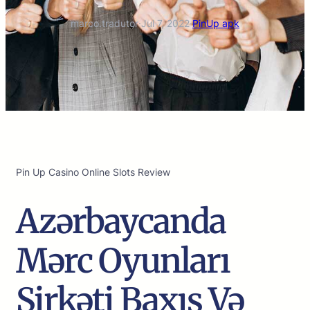
marco.tradutor
·
Jul 7, 2022
·
PinUp apk
Pin Up Casino Online Slots Review
Azərbaycanda
Mərc Oyunları
Şirkəti Baxış Və