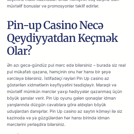
müxtəlif bonuslar və promosyonlar təklif edirlər.
Pin-up Casino Necə
Qeydiyyatdan Keçmək
Olar?
Ən azı gecə-gündüz pul mərc edə bilərsiniz – burada siz real
pul mükafatı qazana, həmçinin onu hər hansı bir şeyə
xərcləyə bilərsiniz. İstifadəçi rəyləri Pin Up casino az
göstərilən xidmətlərin keyfiyyətini təsdiqləyir. Maraqlı və
müxtəlif mümkün mərclər yaxşı hədiyyələr qazanmaq üçün
böyük şanslar verir. Pin Up oyunu gələn qonaqlar idman
yarışlarında düzgün cavablara görə aldıqları böyük
uduşlardan danışırlar. Pin Up casino az saytın köməyi ilə siz
kazinoda və ya güzgülərdən hər hansı birində idman
mərclərini yerləşdirə bilərsiniz.