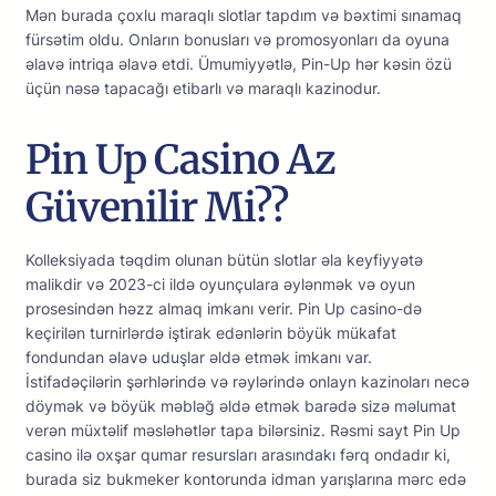
Mən burada çoxlu maraqlı slotlar tapdım və bəxtimi sınamaq
fürsətim oldu. Onların bonusları və promosyonları da oyuna
əlavə intriqa əlavə etdi. Ümumiyyətlə, Pin-Up hər kəsin özü
üçün nəsə tapacağı etibarlı və maraqlı kazinodur.
Pin Up Casino Az
Güvenilir Mi??
Kolleksiyada təqdim olunan bütün slotlar əla keyfiyyətə
malikdir və 2023-ci ildə oyunçulara əylənmək və oyun
prosesindən həzz almaq imkanı verir. Pin Up casino-də
keçirilən turnirlərdə iştirak edənlərin böyük mükafat
fondundan əlavə uduşlar əldə etmək imkanı var.
İstifadəçilərin şərhlərində və rəylərində onlayn kazinoları necə
döymək və böyük məbləğ əldə etmək barədə sizə məlumat
verən müxtəlif məsləhətlər tapa bilərsiniz. Rəsmi sayt Pin Up
casino ilə oxşar qumar resursları arasındakı fərq ondadır ki,
burada siz bukmeker kontorunda idman yarışlarına mərc edə