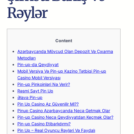
Rəylər
Content
Azərbaycanda Mövcud Olan Depozit Və Çıxarma
Metodları
Pin-up-da Qeydiyyat
Mobil Versiya Və Pin-up Kazino Tətbiqi Pin-up
Casino Mobil Versiyası
Pin-up Pinkoinləri Nə Verir?
Rəsmi Sayt Pin Up
Əlavə Pin-up
Pin Up Casino Az Güvenilir Mi??
Pinup Casino Azərbaycanda Necə Getmək Olar
Pin-up Casino Necə Qeydiyyatdan Keçmək Olar?
Pin-up Casino Etibarlıdırmı?
Pin Up – Real Oyunçu Rəyləri Və Faydalı