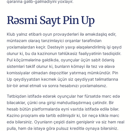
qərarına gəlib-gəlmədiyini yoxlayır.
Rəsmi Sayt Pin Up
Klub yalnız etibarlı oyun provayderləri ilə əməkdaşlıq edir,
müntəzəm olaraq tənzimləyici orqanlar tərəfindən
yoxlamalardan keçir. Dəstəyin yaxşı əlaqələndirilmiş işi qeyd
olunur ki, bu da kazinonun təhlükəsiz fəaliyyətinin təsdiqidir.
Pul köçürmələrinə gəldikdə, oyunçular üçün sabit ödəniş
sistemləri təklif olunur ki, bunların köməyi ilə tez və əlavə
komissiyalar olmadan depozitlər yatırmaq mümkündür. Pin
Up qeydiyyatdan kecmek üçün siz qeydiyyat təlimatlarına
bir-bir əməl etməli və sonra hesabınızı yoxlamalısınız.
Tətbiqdən istifadə edərək oyunçular hər fürsətdə mərc edə
biləcəklər, çünki ona girişi məhdudlaşdırmaq çətindir. Bir
hesab bütün platformalarda eyni vaxtda istifadə edilə bilər.
Kazino proqramı elə tərtib edilmişdir ki, bir neçə kliklə mərc
edə bilərsiniz. Oyunların çeşidi daim genişlənir və siz həm real
pulla, həm də istəyə görə pulsuz kreditlə oynaya bilərsiniz.