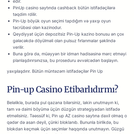
edir.
PinUp casino saytında cashback bütün istifadəçilərə
təqdim rdilir.
Pin-Up böyük oyun seçimi tapdığım və yaxşı oyun
təcrübəsi olan kazinodur.
Qeydiyyat üçün depozitsiz Pin-Up kazino bonusu ən çox
gələcəkdə döyülməli olan pulsuz fırlanmalar şəklində
verilir.
Buna görə də, müəyyən bir idman hadisəsinə mərc etməyi
planlaşdırırsınızsa, bu proseduru əvvəlcədən başlayın.
yaxşılaşdırır. Bütün müntəzəm istifadəçilər Pin Up
Pin-up Casino Etibarlıdırmı?
Beləliklə, burada pul qazana bilərsiniz, lakin unutmayın ki,
tam və daimi böyümə üçün düzgün strategiyadan istifadə
etməlisiniz. Təəssüf ki, Pin up AZ casino saytına daxil olmaq o
qədər də asan deyil, çünki bloklanıb. Bununla birlikdə, bu
blokdan keçmək üçün seçimlər haqqında unutmayın. Güzgü