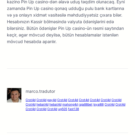
kazino Pin Up casino-dən əlavə uduş təqdim olunacaq. Eyni
zamanda Pin Up casino qonaq udduğu pulu bank kartlarına
və ya onlayn xidmət vasitəsilə məhdudiyyətsiz çıxara bilər.
Hesabınızın Kassir bölməsində valyuta ödənişlərini edə
bilərsiniz. Bütün ödənişlər Pin Up casino-ün rəsmi saytından
keçir, əgər mövcud deyilsə, bütün hesablamalar istənilən
mövcud hesabda aparılır.
marco.tradutor
Crot4d
Crot4d
pay4d
Crot4d
Crot4d
Crot4d
Crot4d
Crot4d
Crot4d
Crot4d
hebat4d
hebat4d
mahong4d
raja88bet
loyal88
Crot4d
Crot4d
Crot4d
Crot4d
Crot4d
ug505
fast138