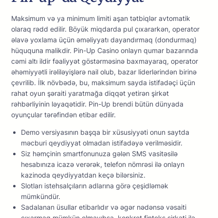
Maksimum və ya minimum limiti aşan tətbiqlər avtomatik
olaraq rədd edilir. Böyük miqdarda pul çıxararkən, operator
əlavə yoxlama üçün əməliyyatı dayandırmaq (dondurmaq)
hüququna malikdir. Pin-Up Casino onlayn qumar bazarında
cəmi altı ildir fəaliyyət göstərməsinə baxmayaraq, operator
əhəmiyyətli irəliləyişlərə nail olub, bazar liderlərindən birinə
çevrilib. İlk növbədə, bu, maksimum sayda istifadəçi üçün
rahat oyun şəraiti yaratmağa diqqət yetirən şirkət
rəhbərliyinin ləyaqətidir. Pin-Up brendi bütün dünyada
oyunçular tərəfindən etibar edilir.
Demo versiyasının başqa bir xüsusiyyəti onun saytda
məcburi qeydiyyat olmadan istifadəyə verilməsidir.
Siz həmçinin smartfonunuza gələn SMS vasitəsilə
hesabınıza icazə verərək, telefon nömrəsi ilə onlayn
kazinoda qeydiyyatdan keçə bilərsiniz.
Slotları istehsalçıların adlarına görə çeşidləmək
mümkündür.
Sadalanan üsullar etibarlıdır və əgər nədənsə vəsaiti
çıxarmaq mümkün olmayıbsa, konkret finteks şirkəti ilə