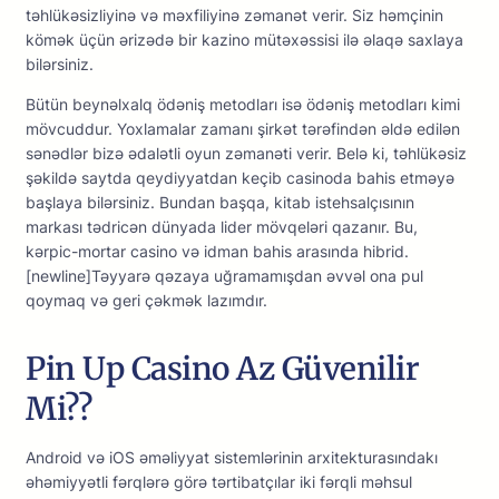
təhlükəsizliyinə və məxfiliyinə zəmanət verir. Siz həmçinin
kömək üçün ərizədə bir kazino mütəxəssisi ilə əlaqə saxlaya
bilərsiniz.
Bütün beynəlxalq ödəniş metodları isə ödəniş metodları kimi
mövcuddur. Yoxlamalar zamanı şirkət tərəfindən əldə edilən
sənədlər bizə ədalətli oyun zəmanəti verir. Belə ki, təhlükəsiz
şəkildə saytda qeydiyyatdan keçib casinoda bahis etməyə
başlaya bilərsiniz. Bundan başqa, kitab istehsalçısının
markası tədricən dünyada lider mövqeləri qazanır. Bu,
kərpic-mortar casino və idman bahis arasında hibrid.
[newline]Təyyarə qəzaya uğramamışdan əvvəl ona pul
qoymaq və geri çəkmək lazımdır.
Pin Up Casino Az Güvenilir
Mi??
Android və iOS əməliyyat sistemlərinin arxitekturasındakı
əhəmiyyətli fərqlərə görə tərtibatçılar iki fərqli məhsul