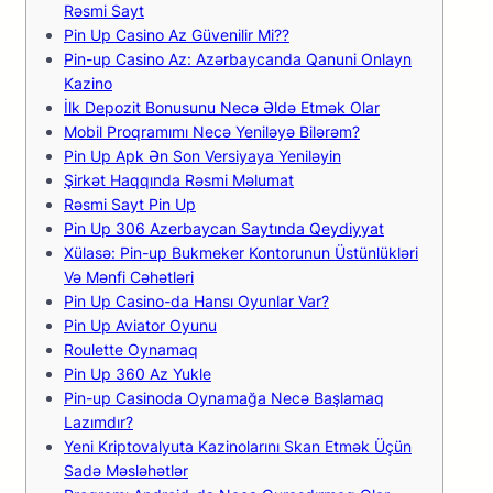
Rəsmi Sayt
Pin Up Casino Az Güvenilir Mi??
Pin-up Casino Az: Azərbaycanda Qanuni Onlayn
Kazino
İlk Depozit Bonusunu Necə Əldə Etmək Olar
Mobil Proqramımı Necə Yeniləyə Bilərəm?
Pin Up Apk Ən Son Versiyaya Yeniləyin
Şirkət Haqqında Rəsmi Məlumat
Rəsmi Sayt Pin Up
Pin Up 306 Azerbaycan Saytında Qeydiyyat
Xülasə: Pin-up Bukmeker Kontorunun Üstünlükləri
Və Mənfi Cəhətləri
Pin Up Casino-da Hansı Oyunlar Var?
Pin Up Aviator Oyunu
Roulette Oynamaq
Pin Up 360 Az Yukle
Pin-up Casinoda Oynamağa Necə Başlamaq
Lazımdır?
Yeni Kriptovalyuta Kazinolarını Skan Etmək Üçün
Sadə Məsləhətlər