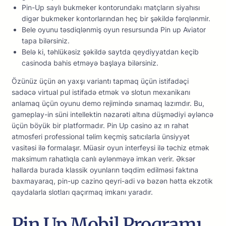
Pin-Up saylı bukmeker kontorundakı matçların siyahısı
digər bukmeker kontorlarından heç bir şəkildə fərqlənmir.
Bele oyunu təsdiqlənmiş oyun resursunda Pin up Aviator
tapa bilərsiniz.
Belə ki, təhlükəsiz şəkildə saytda qeydiyyatdan keçib
casinoda bahis etməyə başlaya bilərsiniz.
Özünüz üçün ən yaxşı variantı tapmaq üçün istifadəçi
sadəcə virtual pul istifadə etmək və slotun mexanikanı
anlamaq üçün oyunu demo rejimində sınamaq lazımdır. Bu,
gameplay-in süni intellektin nəzarəti altına düşmədiyi əyləncə
üçün böyük bir platformadır. Pin Up casino az ın rahat
atmosferi professional təlim keçmiş satıcılarla ünsiyyət
vasitəsi ilə formalaşır. Müasir oyun interfeysi ilə təchiz etmək
maksimum rahatlıqla canlı əylənməyə imkan verir. Əksər
hallarda burada klassik oyunların təqdim edilməsi faktına
baxmayaraq, pin-up cazino qeyri-adi və bəzən hətta ekzotik
qaydalarla slotları qaçırmaq imkanı yaradır.
Pin Up Mobil Proqramı