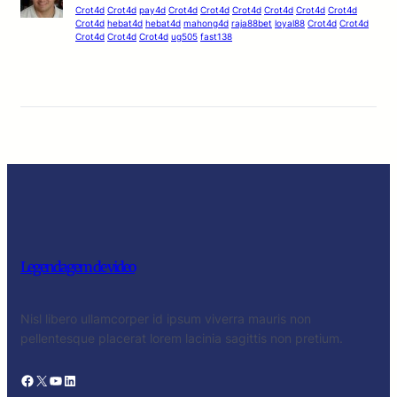
Crot4d
Crot4d
pay4d
Crot4d
Crot4d
Crot4d
Crot4d
Crot4d
Crot4d
Crot4d
hebat4d
hebat4d
mahong4d
raja88bet
loyal88
Crot4d
Crot4d
Crot4d
Crot4d
Crot4d
ug505
fast138
Legendagem de video
Nisl libero ullamcorper id ipsum viverra mauris non
pellentesque placerat lorem lacinia sagittis non pretium.
Facebook
X
YouTube
LinkedIn