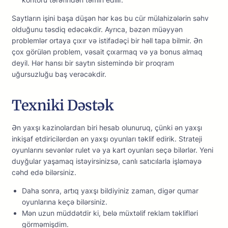
Saytların işini başa düşən hər kəs bu cür mülahizələrin səhv
olduğunu təsdiq edəcəkdir. Ayrıca, bəzən müəyyən
problemlər ortaya çıxır və istifadəçi bir həll tapa bilmir. Ən
çox görülən problem, vəsait çıxarmaq və ya bonus almaq
deyil. Hər hansı bir saytın sistemində bir proqram
uğursuzluğu baş verəcəkdir.
Texniki Dəstək
Ən yaxşı kazinolardan biri hesab olunuruq, çünki ən yaxşı
inkişaf etdiricilərdən ən yaxşı oyunları təklif edirik. Strateji
oyunlarını sevənlər rulet və ya kart oyunları seçə bilərlər. Yeni
duyğular yaşamaq istəyirsinizsə, canlı satıcılarla işləməyə
cəhd edə bilərsiniz.
Daha sonra, artıq yaxşı bildiyiniz zaman, digər qumar
oyunlarına keçə bilərsiniz.
Mən uzun müddətdir ki, belə müxtəlif reklam təklifləri
görməmişdim.