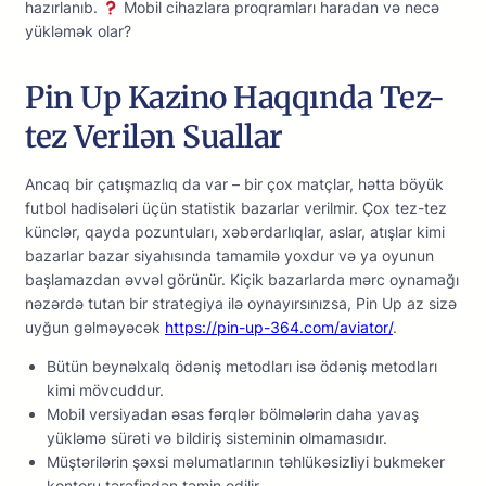
hazırlanıb.
Mobil cihazlara proqramları haradan və necə
yükləmək olar?
Pin Up Kazino Haqqında Tez-
tez Verilən Suallar
Ancaq bir çatışmazlıq da var – bir çox matçlar, hətta böyük
futbol hadisələri üçün statistik bazarlar verilmir. Çox tez-tez
künclər, qayda pozuntuları, xəbərdarlıqlar, aslar, atışlar kimi
bazarlar bazar siyahısında tamamilə yoxdur və ya oyunun
başlamazdan əvvəl görünür. Kiçik bazarlarda mərc oynamağı
nəzərdə tutan bir strategiya ilə oynayırsınızsa, Pin Up az sizə
uyğun gəlməyəcək
https://pin-up-364.com/aviator/
.
Bütün beynəlxalq ödəniş metodları isə ödəniş metodları
kimi mövcuddur.
Mobil versiyadan əsas fərqlər bölmələrin daha yavaş
yükləmə sürəti və bildiriş sisteminin olmamasıdır.
Müştərilərin şəxsi məlumatlarının təhlükəsizliyi bukmeker
kontoru tərəfindən təmin edilir.