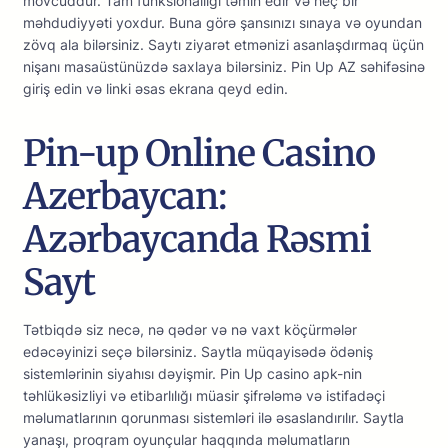
mövcuddur. Tam funksionallığı təmin edir və heç bir
məhdudiyyəti yoxdur. Buna görə şansınızı sınaya və oyundan
zövq ala bilərsiniz. Saytı ziyarət etmənizi asanlaşdırmaq üçün
nişanı masaüstünüzdə saxlaya bilərsiniz. Pin Up AZ səhifəsinə
giriş edin və linki əsas ekrana qeyd edin.
Pin-up Online Casino
Azerbaycan:
Azərbaycanda Rəsmi
Sayt
Tətbiqdə siz necə, nə qədər və nə vaxt köçürmələr
edəcəyinizi seçə bilərsiniz. Saytla müqayisədə ödəniş
sistemlərinin siyahısı dəyişmir. Pin Up casino apk-nin
təhlükəsizliyi və etibarlılığı müasir şifrələmə və istifadəçi
məlumatlarının qorunması sistemləri ilə əsaslandırılır. Saytla
yanaşı, proqram oyunçular haqqında məlumatların