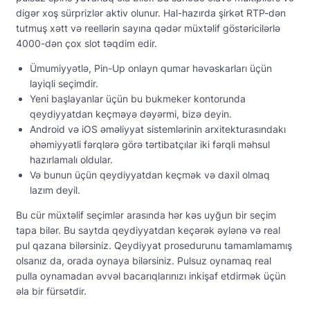
digər xoş sürprizlər aktiv olunur. Hal-hazırda şirkət RTP-dən
tutmuş xətt və reellərin sayına qədər müxtəlif göstəricilərlə
4000-dən çox slot təqdim edir.
Ümumiyyətlə, Pin-Up onlayn qumar həvəskarları üçün
layiqli seçimdir.
Yeni başlayanlar üçün bu bukmeker kontorunda
qeydiyyatdan keçməyə dəyərmi, bizə deyin.
Android və iOS əməliyyat sistemlərinin arxitekturasındakı
əhəmiyyətli fərqlərə görə tərtibatçılar iki fərqli məhsul
hazırlamalı oldular.
Və bunun üçün qeydiyyatdan keçmək və daxil olmaq
lazım deyil.
Bu cür müxtəlif seçimlər arasında hər kəs uyğun bir seçim
tapa bilər. Bu saytda qeydiyyatdan keçərək əylənə və real
pul qazana bilərsiniz. Qeydiyyat prosedurunu tamamlamamış
olsanız da, orada oynaya bilərsiniz. Pulsuz oynamaq real
pulla oynamadan əvvəl bacarıqlarınızı inkişaf etdirmək üçün
əla bir fürsətdir.