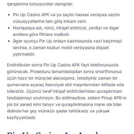
qarşılanma bonusundan danışırlar.
Pin Up Casino APK və ya saytın həssas versiyası saytın
xüsusiyyətlərinə tam giriş imkanı verir.
Naviqasiya adı, növü, inkişaf etdiricisi, yeniliyi və digər
amillərə görə filtrlərə malikdir.
Əgər oyunçu Pin Up onlayn kazinosunda vaxt keçirməyi
sevirsə, o zaman klubun mobil versiyasına diqqət
yetirməlidir.
Endirdikdən sonra Pin Up Casino APK faylı telefonunuzda
görünəcək. Proseduru tamamladıqdan sonra smartfonunuz
üçün hazır bir müraciət alacaqsınız. İstədiyiniz zaman bir
qumarxana açaraq lisenziyalı slot maşınlarından istifadə edə
bilərsiniz. Üçüncü tərəf inkişaf etdiricilərindən quraşdırmanı
təsdiqləməyi unutmayın. Bu edilməyibsə, sistem Pinup APK-nı
pis bir sənəd kimi tanıyır və quraşdırılmasına mane ola bilər.
Əslində hər şey mümkün qədər təhlükəsiz və yüksək
keyfiyyətdədir.