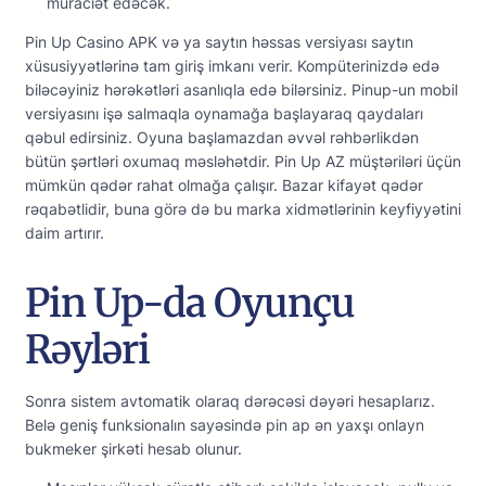
müraciət edəcək.
Pin Up Casino APK və ya saytın həssas versiyası saytın
xüsusiyyətlərinə tam giriş imkanı verir. Kompüterinizdə edə
biləcəyiniz hərəkətləri asanlıqla edə bilərsiniz. Pinup-un mobil
versiyasını işə salmaqla oynamağa başlayaraq qaydaları
qəbul edirsiniz. Oyuna başlamazdan əvvəl rəhbərlikdən
bütün şərtləri oxumaq məsləhətdir. Pin Up AZ müştəriləri üçün
mümkün qədər rahat olmağa çalışır. Bazar kifayət qədər
rəqabətlidir, buna görə də bu marka xidmətlərinin keyfiyyətini
daim artırır.
Pin Up-da Oyunçu
Rəyləri
Sonra sistem avtomatik olaraq dərəcəsi dəyəri hesaplarız.
Belə geniş funksionalın sayəsində pin ap ən yaxşı onlayn
bukmeker şirkəti hesab olunur.