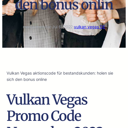
den bonus onlin
marco.tradutor
·
Jul 6, 2022
·
vulkan vegas DE
Vulkan Vegas aktionscode für bestandskunden: holen sie
sich den bonus online
Vulkan Vegas
Promo Code