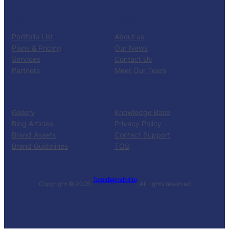
PRODUCTS
COMPANY
Portfolio List
About us
Plans & Pricing
Our News
Services
Contact Us
Partners
Meet Our Team
RESOURCES
SUPPORT
Gallery
Knowledge Base
Blog Articles
Privacy Policy
Brand Assets
Contact Support
Brand Guidelines
TOS
Legendagem de video
Copyright © 2025 ·
· All rights reserved