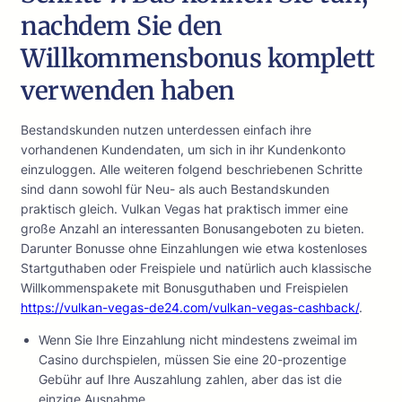
nachdem Sie den
Willkommensbonus komplett
verwenden haben
Bestandskunden nutzen unterdessen einfach ihre
vorhandenen Kundendaten, um sich in ihr Kundenkonto
einzuloggen. Alle weiteren folgend beschriebenen Schritte
sind dann sowohl für Neu- als auch Bestandskunden
praktisch gleich. Vulkan Vegas hat praktisch immer eine
große Anzahl an interessanten Bonusangeboten zu bieten.
Darunter Bonusse ohne Einzahlungen wie etwa kostenloses
Startguthaben oder Freispiele und natürlich auch klassische
Willkommenspakete mit Bonusguthaben und Freispielen
https://vulkan-vegas-de24.com/vulkan-vegas-cashback/
.
Wenn Sie Ihre Einzahlung nicht mindestens zweimal im
Casino durchspielen, müssen Sie eine 20-prozentige
Gebühr auf Ihre Auszahlung zahlen, aber das ist die
einzige Ausnahme.