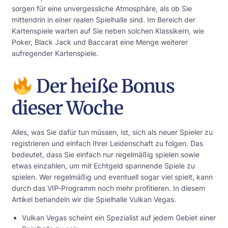
sorgen für eine unvergessliche Atmosphäre, als ob Sie
mittendrin in einer realen Spielhalle sind. Im Bereich der
Kartenspiele warten auf Sie neben solchen Klassikern, wie
Poker, Black Jack und Baccarat eine Menge weiterer
aufregender Kartenspiele.
Der heiße Bonus
dieser Woche
Alles, was Sie dafür tun müssen, ist, sich als neuer Spieler zu
registrieren und einfach Ihrer Leidenschaft zu folgen. Das
bedeutet, dass Sie einfach nur regelmäßig spielen sowie
etwas einzahlen, um mit Echtgeld spannende Spiele zu
spielen. Wer regelmäßig und eventuell sogar viel spielt, kann
durch das VIP-Programm noch mehr profitieren. In diesem
Artikel behandeln wir die Spielhalle Vulkan Vegas.
Vulkan Vegas scheint ein Spezialist auf jedem Gebiet einer