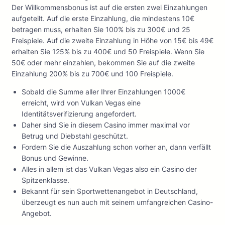
Der Willkommensbonus ist auf die ersten zwei Einzahlungen
aufgeteilt. Auf die erste Einzahlung, die mindestens 10€
betragen muss, erhalten Sie 100% bis zu 300€ und 25
Freispiele. Auf die zweite Einzahlung in Höhe von 15€ bis 49€
erhalten Sie 125% bis zu 400€ und 50 Freispiele. Wenn Sie
50€ oder mehr einzahlen, bekommen Sie auf die zweite
Einzahlung 200% bis zu 700€ und 100 Freispiele.
Sobald die Summe aller Ihrer Einzahlungen 1000€
erreicht, wird von Vulkan Vegas eine
Identitätsverifizierung angefordert.
Daher sind Sie in diesem Casino immer maximal vor
Betrug und Diebstahl geschützt.
Fordern Sie die Auszahlung schon vorher an, dann verfällt
Bonus und Gewinne.
Alles in allem ist das Vulkan Vegas also ein Casino der
Spitzenklasse.
Bekannt für sein Sportwettenangebot in Deutschland,
überzeugt es nun auch mit seinem umfangreichen Casino-
Angebot.