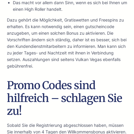
Das macht vor allem dann Sinn, wenn es sich bei Ihnen um
einen High Roller handelt.
Dazu gehört die Möglichkeit, Gratiswetten und Freespins zu
erhalten. Es kann notwendig sein, einen gutscheincode
anzugeben, um einen solchen Bonus zu aktivieren. Die
Vorschriften ändern sich ständig, daher ist es besser, sich bei
den Kundendienstmitarbeitern zu informieren. Man kann sich
zu jeder Tages- und Nachtzeit mit ihnen in Verbindung
setzen. Auszahlungen sind seitens Vulkan Vegas ebenfalls
gebührenfrei.
Promo Codes sind
hilfreich – schlagen Sie
zu!
Sobald Sie die Registrierung abgeschlossen haben, müssen
Sie innerhalb von 4 Tagen den Willkommensbonus aktivieren.