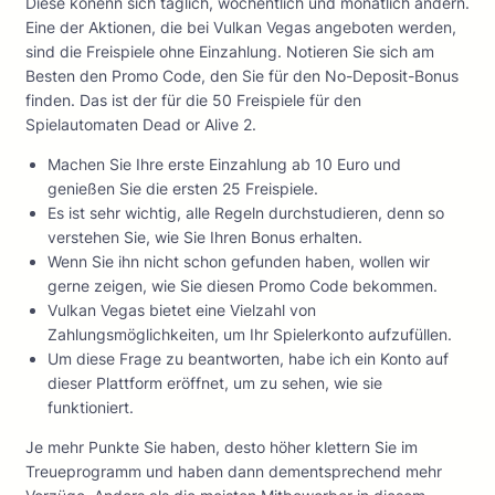
Diese könenn sich täglich, wöchentlich und monatlich ändern.
Eine der Aktionen, die bei Vulkan Vegas angeboten werden,
sind die Freispiele ohne Einzahlung. Notieren Sie sich am
Besten den Promo Code, den Sie für den No-Deposit-Bonus
finden. Das ist der für die 50 Freispiele für den
Spielautomaten Dead or Alive 2.
Machen Sie Ihre erste Einzahlung ab 10 Euro und
genießen Sie die ersten 25 Freispiele.
Es ist sehr wichtig, alle Regeln durchstudieren, denn so
verstehen Sie, wie Sie Ihren Bonus erhalten.
Wenn Sie ihn nicht schon gefunden haben, wollen wir
gerne zeigen, wie Sie diesen Promo Code bekommen.
Vulkan Vegas bietet eine Vielzahl von
Zahlungsmöglichkeiten, um Ihr Spielerkonto aufzufüllen.
Um diese Frage zu beantworten, habe ich ein Konto auf
dieser Plattform eröffnet, um zu sehen, wie sie
funktioniert.
Je mehr Punkte Sie haben, desto höher klettern Sie im
Treueprogramm und haben dann dementsprechend mehr