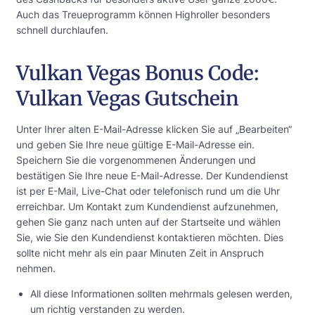
Auch das Treueprogramm können Highroller besonders
schnell durchlaufen.
Vulkan Vegas Bonus Code:
Vulkan Vegas Gutschein
Unter Ihrer alten E-Mail-Adresse klicken Sie auf „Bearbeiten“
und geben Sie Ihre neue gültige E-Mail-Adresse ein.
Speichern Sie die vorgenommenen Änderungen und
bestätigen Sie Ihre neue E-Mail-Adresse. Der Kundendienst
ist per E-Mail, Live-Chat oder telefonisch rund um die Uhr
erreichbar. Um Kontakt zum Kundendienst aufzunehmen,
gehen Sie ganz nach unten auf der Startseite und wählen
Sie, wie Sie den Kundendienst kontaktieren möchten. Dies
sollte nicht mehr als ein paar Minuten Zeit in Anspruch
nehmen.
All diese Informationen sollten mehrmals gelesen werden,
um richtig verstanden zu werden.