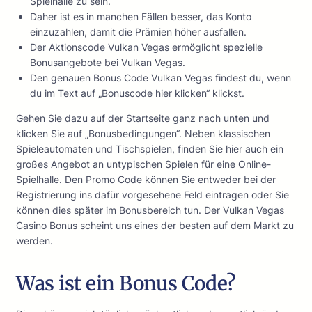
Spielhalle zu sein.
Daher ist es in manchen Fällen besser, das Konto
einzuzahlen, damit die Prämien höher ausfallen.
Der Aktionscode Vulkan Vegas ermöglicht spezielle
Bonusangebote bei Vulkan Vegas.
Den genauen Bonus Code Vulkan Vegas findest du, wenn
du im Text auf „Bonuscode hier klicken“ klickst.
Gehen Sie dazu auf der Startseite ganz nach unten und
klicken Sie auf „Bonusbedingungen“. Neben klassischen
Spieleautomaten und Tischspielen, finden Sie hier auch ein
großes Angebot an untypischen Spielen für eine Online-
Spielhalle. Den Promo Code können Sie entweder bei der
Registrierung ins dafür vorgesehene Feld eintragen oder Sie
können dies später im Bonusbereich tun. Der Vulkan Vegas
Casino Bonus scheint uns eines der besten auf dem Markt zu
werden.
Was ist ein Bonus Code?