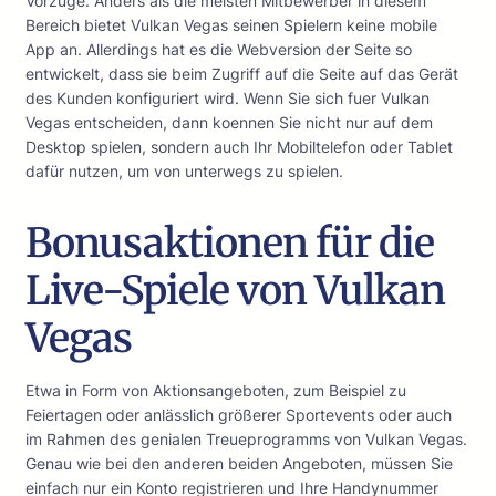
Vorzüge. Anders als die meisten Mitbewerber in diesem
Bereich bietet Vulkan Vegas seinen Spielern keine mobile
App an. Allerdings hat es die Webversion der Seite so
entwickelt, dass sie beim Zugriff auf die Seite auf das Gerät
des Kunden konfiguriert wird. Wenn Sie sich fuer Vulkan
Vegas entscheiden, dann koennen Sie nicht nur auf dem
Desktop spielen, sondern auch Ihr Mobiltelefon oder Tablet
dafür nutzen, um von unterwegs zu spielen.
Bonusaktionen für die
Live-Spiele von Vulkan
Vegas
Etwa in Form von Aktionsangeboten, zum Beispiel zu
Feiertagen oder anlässlich größerer Sportevents oder auch
im Rahmen des genialen Treueprogramms von Vulkan Vegas.
Genau wie bei den anderen beiden Angeboten, müssen Sie
einfach nur ein Konto registrieren und Ihre Handynummer