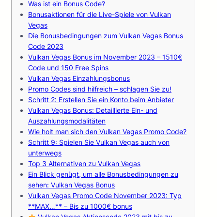
Was ist ein Bonus Code?
Bonusaktionen für die Live-Spiele von Vulkan
Vegas
Die Bonusbedingungen zum Vulkan Vegas Bonus
Code 2023
Vulkan Vegas Bonus im November 2023 – 1510€
Code und 150 Free Spins
Vulkan Vegas Einzahlungsbonus
Promo Codes sind hilfreich – schlagen Sie zu!
Schritt 2: Erstellen Sie ein Konto beim Anbieter
Vulkan Vegas Bonus: Detaillierte Ein- und
Auszahlungsmodalitäten
Wie holt man sich den Vulkan Vegas Promo Code?
Schritt 9: Spielen Sie Vulkan Vegas auch von
unterwegs
Top 3 Alternativen zu Vulkan Vegas
Ein Blick genügt, um alle Bonusbedingungen zu
sehen: Vulkan Vegas Bonus
Vulkan Vegas Promo Code November 2023: Typ
**MAX…** – Bis zu 1000€ bonus
Vulkan Vegas Aktionscode 2023 mit bis zu