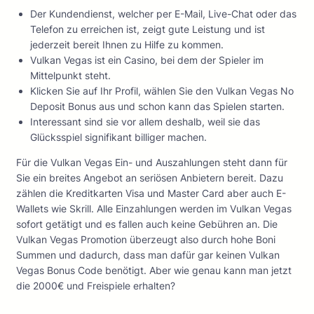
Der Kundendienst, welcher per E-Mail, Live-Chat oder das
Telefon zu erreichen ist, zeigt gute Leistung und ist
jederzeit bereit Ihnen zu Hilfe zu kommen.
Vulkan Vegas ist ein Casino, bei dem der Spieler im
Mittelpunkt steht.
Klicken Sie auf Ihr Profil, wählen Sie den Vulkan Vegas No
Deposit Bonus aus und schon kann das Spielen starten.
Interessant sind sie vor allem deshalb, weil sie das
Glücksspiel signifikant billiger machen.
Für die Vulkan Vegas Ein- und Auszahlungen steht dann für
Sie ein breites Angebot an seriösen Anbietern bereit. Dazu
zählen die Kreditkarten Visa und Master Card aber auch E-
Wallets wie Skrill. Alle Einzahlungen werden im Vulkan Vegas
sofort getätigt und es fallen auch keine Gebühren an. Die
Vulkan Vegas Promotion überzeugt also durch hohe Boni
Summen und dadurch, dass man dafür gar keinen Vulkan
Vegas Bonus Code benötigt. Aber wie genau kann man jetzt
die 2000€ und Freispiele erhalten?