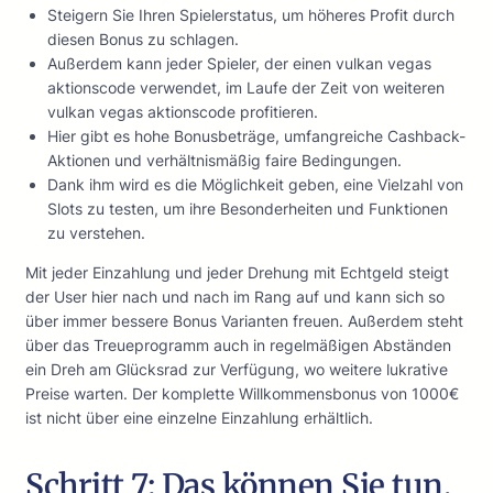
Steigern Sie Ihren Spielerstatus, um höheres Profit durch
diesen Bonus zu schlagen.
Außerdem kann jeder Spieler, der einen vulkan vegas
aktionscode verwendet, im Laufe der Zeit von weiteren
vulkan vegas aktionscode profitieren.
Hier gibt es hohe Bonusbeträge, umfangreiche Cashback-
Aktionen und verhältnismäßig faire Bedingungen.
Dank ihm wird es die Möglichkeit geben, eine Vielzahl von
Slots zu testen, um ihre Besonderheiten und Funktionen
zu verstehen.
Mit jeder Einzahlung und jeder Drehung mit Echtgeld steigt
der User hier nach und nach im Rang auf und kann sich so
über immer bessere Bonus Varianten freuen. Außerdem steht
über das Treueprogramm auch in regelmäßigen Abständen
ein Dreh am Glücksrad zur Verfügung, wo weitere lukrative
Preise warten. Der komplette Willkommensbonus von 1000€
ist nicht über eine einzelne Einzahlung erhältlich.
Schritt 7: Das können Sie tun,