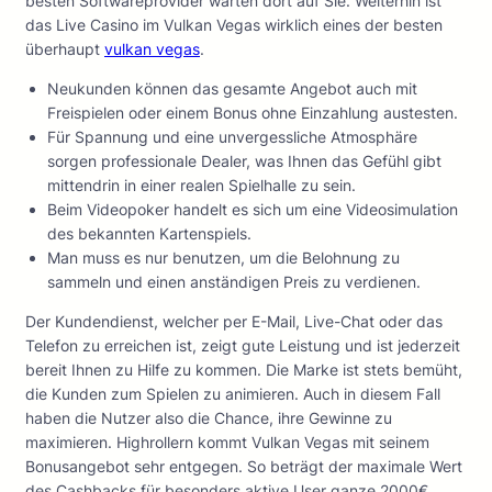
besten Softwareprovider warten dort auf Sie. Weiterhin ist
das Live Casino im Vulkan Vegas wirklich eines der besten
überhaupt
vulkan vegas
.
Neukunden können das gesamte Angebot auch mit
Freispielen oder einem Bonus ohne Einzahlung austesten.
Für Spannung und eine unvergessliche Atmosphäre
sorgen professionale Dealer, was Ihnen das Gefühl gibt
mittendrin in einer realen Spielhalle zu sein.
Beim Videopoker handelt es sich um eine Videosimulation
des bekannten Kartenspiels.
Man muss es nur benutzen, um die Belohnung zu
sammeln und einen anständigen Preis zu verdienen.
Der Kundendienst, welcher per E-Mail, Live-Chat oder das
Telefon zu erreichen ist, zeigt gute Leistung und ist jederzeit
bereit Ihnen zu Hilfe zu kommen. Die Marke ist stets bemüht,
die Kunden zum Spielen zu animieren. Auch in diesem Fall
haben die Nutzer also die Chance, ihre Gewinne zu
maximieren. Highrollern kommt Vulkan Vegas mit seinem
Bonusangebot sehr entgegen. So beträgt der maximale Wert
des Cashbacks für besonders aktive User ganze 2000€.