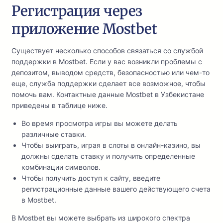
Регистрация через
приложение Mostbet
Существует несколько способов связаться со службой
поддержки в Mostbet. Если у вас возникли проблемы с
депозитом, выводом средств, безопасностью или чем-то
еще, служба поддержки сделает все возможное, чтобы
помочь вам. Контактные данные Mostbet в Узбекистане
приведены в таблице ниже.
Во время просмотра игры вы можете делать
различные ставки.
Чтобы выиграть, играя в слоты в онлайн-казино, вы
должны сделать ставку и получить определенные
комбинации символов.
Чтобы получить доступ к сайту, введите
регистрационные данные вашего действующего счета
в Mostbet.
В Mostbet вы можете выбрать из широкого спектра