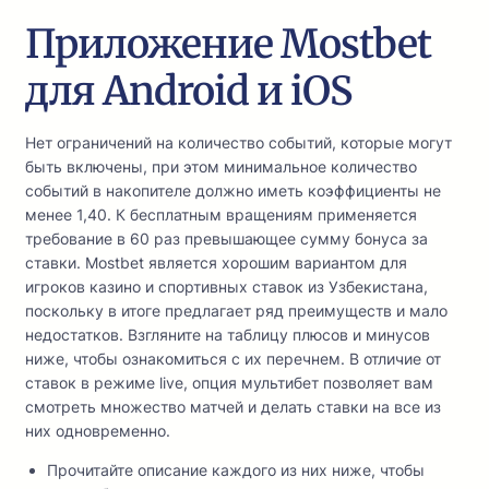
Приложение Mostbet
для Android и iOS
Нет ограничений на количество событий, которые могут
быть включены, при этом минимальное количество
событий в накопителе должно иметь коэффициенты не
менее 1,40. К бесплатным вращениям применяется
требование в 60 раз превышающее сумму бонуса за
ставки. Mostbet является хорошим вариантом для
игроков казино и спортивных ставок из Узбекистана,
поскольку в итоге предлагает ряд преимуществ и мало
недостатков. Взгляните на таблицу плюсов и минусов
ниже, чтобы ознакомиться с их перечнем. В отличие от
ставок в режиме live, опция мультибет позволяет вам
смотреть множество матчей и делать ставки на все из
них одновременно.
Прочитайте описание каждого из них ниже, чтобы