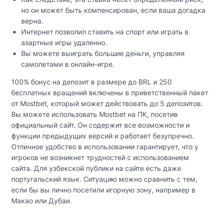
но он может быть компенсирован, если ваша догадка
верна.
Интернет позволил ставить на спорт или играть в
азартные игры удаленно.
Вы можете выиграть большие деньги, управляя
самолетами в онлайн-игре.
100% бонус на депозит в размере до BRL и 250
бесплатных вращений включены в приветственный пакет
от Mostbet, который может действовать до 5 депозитов.
Вы можете использовать Mostbet на ПК, посетив
официальный сайт. Он содержит все возможности и
функции предыдущих версий и работает безупречно.
Отличное удобство в использовании гарантирует, что у
игроков не возникнет трудностей с использованием
сайта. Для узбекской публики на сайте есть даже
португальский язык. Ситуацию можно сравнить с тем,
если бы вы лично посетили игорную зону, например в
Макао или Дубаи.