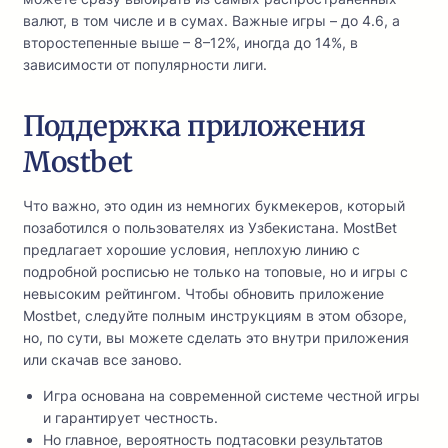
валют, в том числе и в сумах. Важные игры – до 4.6, а
второстепенные выше – 8–12%, иногда до 14%, в
зависимости от популярности лиги.
Поддержка приложения
Mostbet
Что важно, это один из немногих букмекеров, который
позаботился о пользователях из Узбекистана. MostBet
предлагает хорошие условия, неплохую линию с
подробной росписью не только на топовые, но и игры с
невысоким рейтингом. Чтобы обновить приложение
Mostbet, следуйте полным инструкциям в этом обзоре,
но, по сути, вы можете сделать это внутри приложения
или скачав все заново.
Игра основана на современной системе честной игры
и гарантирует честность.
Но главное, вероятность подтасовки результатов