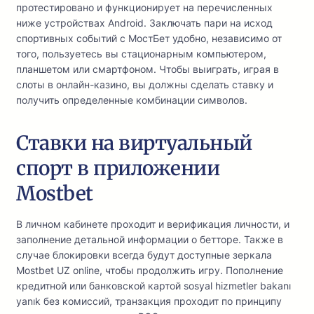
протестировано и функционирует на перечисленных
ниже устройствах Android. Заключать пари на исход
спортивных событий с МостБет удобно, независимо от
того, пользуетесь вы стационарным компьютером,
планшетом или смартфоном. Чтобы выиграть, играя в
слоты в онлайн-казино, вы должны сделать ставку и
получить определенные комбинации символов.
Ставки на виртуальный
спорт в приложении
Mostbet
В личном кабинете проходит и верификация личности, и
заполнение детальной информации о бетторе. Также в
случае блокировки всегда будут доступные зеркала
Mostbet UZ online, чтобы продолжить игру. Пополнение
кредитной или банковской картой sosyal hizmetler bakanı
yanık без комиссий, транзакция проходит по принципу