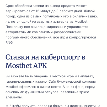
Срок обработки заявки на вывод средств может
варьироваться от 15 минут до 3 рабочих дней. Живой
покер, одна из самых популярных игр в онлайн-казино,
является одной из азартных альтернатив Mostbet.
Поскольку все они лицензированы и управляются
авторитетными компаниями-разработчиками
программного обеспечения, все игры контролируются
RNG.
Ставки на киберспорт в
Mostbet APK
Вы можете быть уверены в честной игре и выплатах,
гарантированных казино. Сайт букмекерской конторы
Mostbet оформлен в синем цвете. А на их фоне, перед
основными функциями ресурса, различные яркие
элементы.
Чтобы получить право на бонус, вы должны внести на