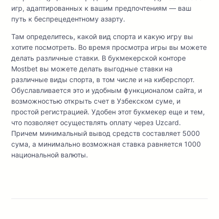
игр, адаптированных к вашим предпочтениям — ваш
путь к беспрецедентному азарту.
Там определитесь, какой вид спорта и какую игру вы
хотите посмотреть. Во время просмотра игры вы можете
делать различные ставки. В букмекерской конторе
Mostbet вы можете делать выгодные ставки на
различные виды спорта, в том числе и на киберспорт.
Обуславливается это и удобным функционалом сайта, и
возможностью открыть счет в Узбекском суме, и
простой регистрацией. Удобен этот букмекер еще и тем,
что позволяет осуществлять оплату через Uzcard.
Причем минимальный вывод средств составляет 5000
сума, а минимально возможная ставка равняется 1000
национальной валюты.