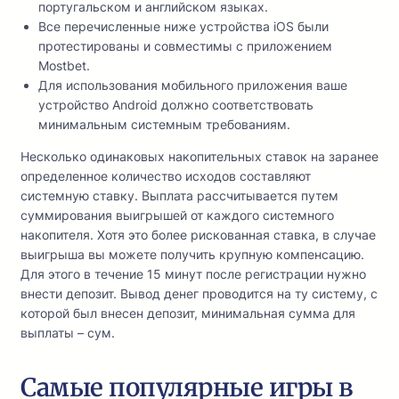
португальском и английском языках.
Все перечисленные ниже устройства iOS были
протестированы и совместимы с приложением
Mostbet.
Для использования мобильного приложения ваше
устройство Android должно соответствовать
минимальным системным требованиям.
Несколько одинаковых накопительных ставок на заранее
определенное количество исходов составляют
системную ставку. Выплата рассчитывается путем
суммирования выигрышей от каждого системного
накопителя. Хотя это более рискованная ставка, в случае
выигрыша вы можете получить крупную компенсацию.
Для этого в течение 15 минут после регистрации нужно
внести депозит. Вывод денег проводится на ту систему, с
которой был внесен депозит, минимальная сумма для
выплаты – сум.
Самые популярные игры в