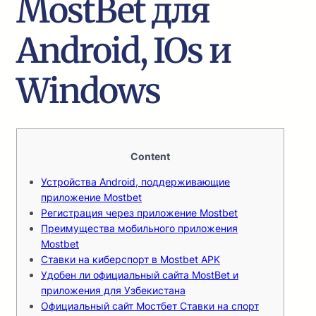
MostBet для
Android, IOs и
Windows
Content
Устройства Android, поддерживающие
приложение Mostbet
Регистрация через приложение Mostbet
Преимущества мобильного приложения
Mostbet
Ставки на киберспорт в Mostbet APK
Удобен ли официальный сайта MostBet и
приложения для Узбекистана
Официальный сайт Мостбет Ставки на спорт