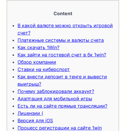
Content
В какой валюте можно открыть игровой
счет?
Платежные системы и валюты счета
Как скачать 1Win?
Как зайти на гостевой счет в бк 1win?
Обзор компании
Ставки на киберспорт
Как внести депозит в тенге и вывести
выигрыш?
Почему заблокировали аккаунт?
Адаптация для мобильной игры
Есть ли на сайте прямые трансляции?
Лицензии (
Версия для iOS
Процесс регистрации на сайте 1win