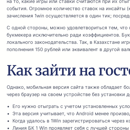
на то, какие игры или ставки считаются при их оты
события. Огромное количество ставок на инсайты (
зачисления 1win осуществляется в один тик; посре
С одной стороны, можно удовлетвориться тем, что 
букмекера исключительно ради коэффициентов. Букм
локального законодательства. Так, в Казахстане и
пополнения 150 рублей или эквивалент в другой ва
Как зайти на гост
Однако, мобильная версия сайта также обладает бо
через браузер на своем устройстве без установки 
Его нужно отыграть с учетом установленных усло
Эта версия учитывает, что Android менее произв
Когда удалось в 1Win зарегистрироваться через 
Линия БК 1 Win проявляет себя с лучшей стороны 