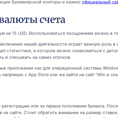
нкции букмекерской конторы и казино
официальный сай
валюты счета
м на 15 USD. Воспользоваться поощрением можно в те
еспечение нашей деятельности играет важную роль в 
здел статистики, в котором можно ознакомиться с дет
ь и списывать на самих игроков.
ные приложения как для операционной системы Window
напрямую с App Store или же зайти на сайт 1Win и ска
а регистрацию или за первое пополнение баланса. Пос
 на сайте. Стоит обратить внимание на размер ставки