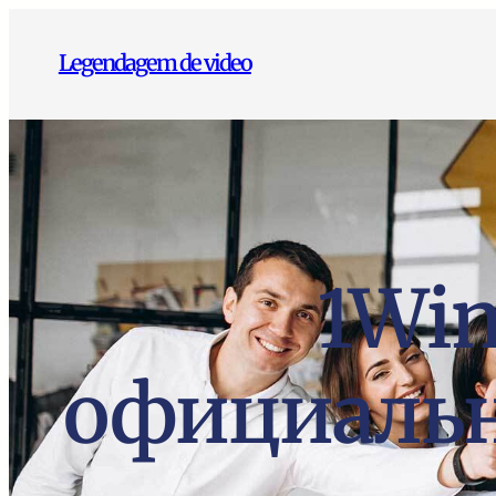
Skip
to
Legendagem de video
content
1Win
официальн