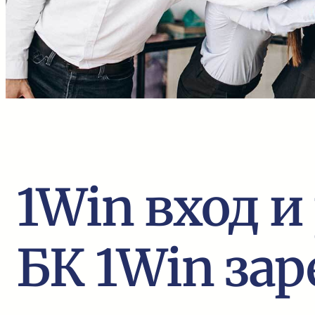
1Win вход и
БК 1Win зар