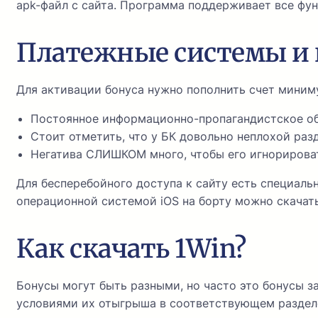
apk-файл с сайта. Программа поддерживает все фу
Платежные системы и 
Для активации бонуса нужно пополнить счет миниму
Постоянное информационно-пропагандистское об
Стоит отметить, что у БК довольно неплохой ра
Негатива СЛИШКОМ много, чтобы его игнорироват
Для бесперебойного доступа к сайту есть специаль
операционной системой iOS на борту можно скачать 
Как скачать 1Win?
Бонусы могут быть разными, но часто это бонусы з
условиями их отыгрыша в соответствующем разделе