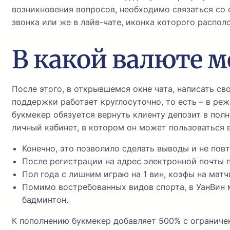
возникновения вопросов, необходимо связаться со
звонка или же в лайв-чате, иконка которого распол
В какой валюте м
После этого, в открывшемся окне чата, написать св
поддержки работает круглосуточно, то есть – в ре
букмекер обязуется вернуть клиенту депозит в полн
личный кабинет, в котором он может пользоваться
Конечно, это позволило сделать выводы и не пов
После регистрации на адрес электронной почты 
Пол года с лишним играю на 1 вин, коэфы на мат
Помимо востребованных видов спорта, в УанВин м
бадминтон.
К пополнению букмекер добавляет 500% с ограничен