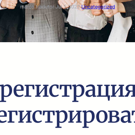
marco.tradutor
·
Jul 1, 2022
·
Uncategorized
 регистрация
егистрирова