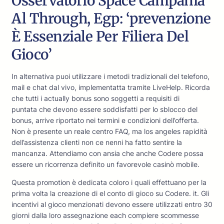
Osservatorio Space Campania
Al Through, Egp: ‘prevenzione
È Essenziale Per Filiera Del
Gioco’
In alternativa puoi utilizzare i metodi tradizionali del telefono,
mail e chat dal vivo, implementatta tramite LiveHelp. Ricorda
che tutti i actually bonus sono soggetti a requisiti di
puntata che devono essere soddisfatti per lo sblocco del
bonus, arrive riportato nei termini e condizioni dell’offerta.
Non è presente un reale centro FAQ, ma los angeles rapidità
dell’assistenza clienti non ce nenni ha fatto sentire la
mancanza. Attendiamo con ansia che anche Codere possa
essere un ricorrenza definito un favorevole casinò mobile.
Questa promotion è dedicata coloro i quali effettuano per la
prima volta la creazione di el conto di gioco su Codere. it. Gli
incentivi al gioco menzionati devono essere utilizzati entro 30
giorni dalla loro assegnazione each compiere scommesse