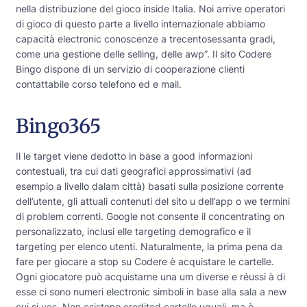
nella distribuzione del gioco inside Italia. Noi arrive operatori
di gioco di questo parte a livello internazionale abbiamo
capacità electronic conoscenze a trecentosessanta gradi,
come una gestione delle selling, delle awp”. Il sito Codere
Bingo dispone di un servizio di cooperazione clienti
contattabile corso telefono ed e mail.
Bingo365
Il le target viene dedotto in base a good informazioni
contestuali, tra cui dati geografici approssimativi (ad
esempio a livello dalam città) basati sulla posizione corrente
dell’utente, gli attuali contenuti del sito u dell’app o we termini
di problem correnti. Google not consente il concentrating on
personalizzato, inclusi elle targeting demografico e il
targeting per elenco utenti. Naturalmente, la prima pena da
fare per giocare a stop su Codere è acquistare le cartelle.
Ogni giocatore può acquistarne una um diverse e réussi à di
esse ci sono numeri electronic simboli in base alla sala a new
cui si yes. Non esistono credited cartelle uguali, ma è