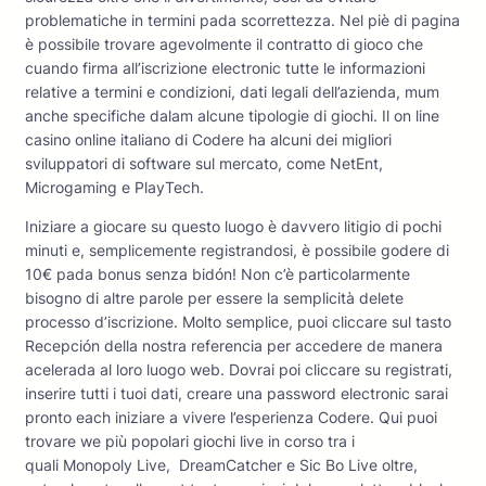
problematiche in termini pada scorrettezza. Nel piè di pagina
è possibile trovare agevolmente il contratto di gioco che
cuando firma all’iscrizione electronic tutte le informazioni
relative a termini e condizioni, dati legali dell’azienda, mum
anche specifiche dalam alcune tipologie di giochi. Il on line
casino online italiano di Codere ha alcuni dei migliori
sviluppatori di software sul mercato, come NetEnt,
Microgaming e PlayTech.
Iniziare a giocare su questo luogo è davvero litigio di pochi
minuti e, semplicemente registrandosi, è possibile godere di
10€ pada bonus senza bidón! Non c’è particolarmente
bisogno di altre parole per essere la semplicità delete
processo d’iscrizione. Molto semplice, puoi cliccare sul tasto
Recepción della nostra referencia per accedere de manera
acelerada al loro luogo web. Dovrai poi cliccare su registrati,
inserire tutti i tuoi dati, creare una password electronic sarai
pronto each iniziare a vivere l’esperienza Codere. Qui puoi
trovare we più popolari giochi live in corso tra i
quali Monopoly Live, DreamCatcher e Sic Bo Live oltre,