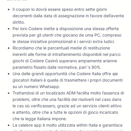
Il coupon lo dovrà essere speso entro sette giorni
decorrenti dalla data di assegnazione in favore dell’avente
diritto.
Per loro Codere mette a disposizione una stessa offerta
prevista per gli utenti che giocano de uma PC, compreso
le stesse iniziative promozionali e i servizi extra ludici.
Ricordiamo che le percentuali medie di restituzione
inerenti alle forme di intrattenimento disponibili nel parco
giochi di Codere Casinò superano ampiamente arianne
parametro fissato dalla normativa, pari ‘s 90%.
Una delle grandi opportunità che Codere Italia offre aje
giocatori italiani è quella di trasmettere i propri documenti
su un numero Whatsapp.
Trattandosi di un localizado ADM facilita molto l’assenza di
problemi, oltre che una facilità del risolverli nel caso dans
le cas où verificassero, grazie ad un servizio clienti attivo
e attento, oltre che a tutte le opzioni di gioco incaricato
che la legge italiana impone.
La celebre app è molto utilizzata within Italia e garantisce