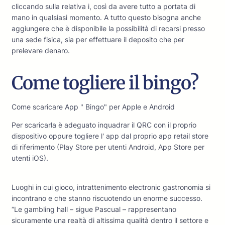
cliccando sulla relativa i, così da avere tutto a portata di
mano in qualsiasi momento. A tutto questo bisogna anche
aggiungere che è disponibile la possibilità di recarsi presso
una sede fisica, sia per effettuare il deposito che per
prelevare denaro.
Come togliere il bingo?
Come scaricare App " Bingo" per Apple e Android
Per scaricarla è adeguato inquadrar il QRC con il proprio
dispositivo oppure togliere l' app dal proprio app retail store
di riferimento (Play Store per utenti Android, App Store per
utenti iOS).
Luoghi in cui gioco, intrattenimento electronic gastronomia si
incontrano e che stanno riscuotendo un enorme successo.
“Le gambling hall – sigue Pascual – rappresentano
sicuramente una realtà di altissima qualità dentro il settore e