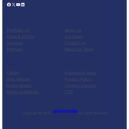
Facebook
X
YouTube
LinkedIn
PRODUCTS
COMPANY
Portfolio List
About us
Plans & Pricing
Our News
Services
Contact Us
Partners
Meet Our Team
RESOURCES
SUPPORT
Gallery
Knowledge Base
Blog Articles
Privacy Policy
Brand Assets
Contact Support
Brand Guidelines
TOS
Legendagem de video
Copyright © 2025 ·
· All rights reserved