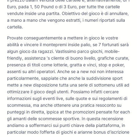
Euro, pada 1, 50 Pound o di 3 Euro, per tutte the cartelle
vendute inside una partita. Obiettivo del gioco è di annullare,
a mano a mano che vengono estratti, i numeri riportati sulla
cartella.
Provate conseguentemente a mettere in gioco le vostre
abilità e vincere il montepremi inside palio, se 7 fortunati sarà
algun gioco da ragazzi. Vastissimo parco giochi, mobile-
friendly, assistenza ‘s cliente di buono livello, grafiche curate,
presenza di titoli come lotterie, gratta e vinci, stop e poker,
assenti su altri operatori. Anche se a new noi non interessa
particolarmente, sappiate che anche la suddivisione sport
mette a new disposizione tutta una serie di sottomenu utili ad
ottimizzare il gioco degli utenti. Possiamo infatti cercare
informazioni sugli eventi live, sulle quote e sui regolamenti di
scommessa, ma anche ottenere una pratica resoconto su
punteggi in diretta, ippica at the promozioni pensate for each
gli amanti delle scommesse sportive. In questa recensione
andiamo a soffermarci sui punti chiave della piattaforma, in
particolar modo l’offerta di giochi e arianne bonus d’iscrizione