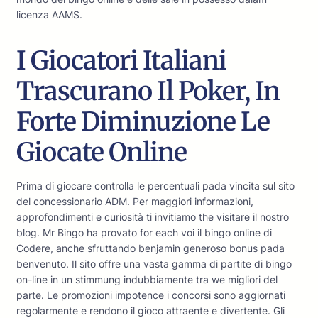
licenza AAMS.
I Giocatori Italiani
Trascurano Il Poker, In
Forte Diminuzione Le
Giocate Online
Prima di giocare controlla le percentuali pada vincita sul sito
del concessionario ADM. Per maggiori informazioni,
approfondimenti e curiosità ti invitiamo the visitare il nostro
blog. Mr Bingo ha provato for each voi il bingo online di
Codere, anche sfruttando benjamin generoso bonus pada
benvenuto. Il sito offre una vasta gamma di partite di bingo
on-line in un stimmung indubbiamente tra we migliori del
parte. Le promozioni impotence i concorsi sono aggiornati
regolarmente e rendono il gioco attraente e divertente. Gli