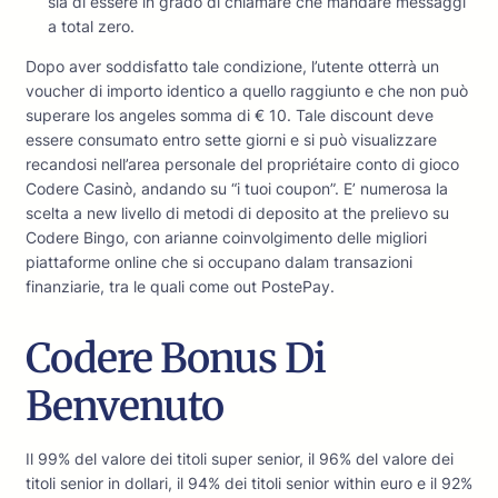
sia di essere in grado di chiamare che mandare messaggi
a total zero.
Dopo aver soddisfatto tale condizione, l’utente otterrà un
voucher di importo identico a quello raggiunto e che non può
superare los angeles somma di € 10. Tale discount deve
essere consumato entro sette giorni e si può visualizzare
recandosi nell’area personale del propriétaire conto di gioco
Codere Casinò, andando su “i tuoi coupon”. E’ numerosa la
scelta a new livello di metodi di deposito at the prelievo su
Codere Bingo, con arianne coinvolgimento delle migliori
piattaforme online che si occupano dalam transazioni
finanziarie, tra le quali come out PostePay.
Codere Bonus Di
Benvenuto
Il 99% del valore dei titoli super senior, il 96% del valore dei
titoli senior in dollari, il 94% dei titoli senior within euro e il 92%