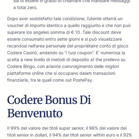
sia di essere in grado di chiamare che mandare messaggi
a total zero.
Dopo aver soddisfatto tale condizione, l’utente otterrà un
voucher di importo identico a quello raggiunto e che non può
superare los angeles somma di € 10. Tale discount deve
essere consumato entro sette giorni e si può visualizzare
recandosi nell’area personale del propriétaire conto di gioco
Codere Casinò, andando su “i tuoi coupon”. E’ numerosa la
scelta a new livello di metodi di deposito at the prelievo su
Codere Bingo, con arianne coinvolgimento delle migliori
piattaforme online che si occupano dalam transazioni
finanziarie, tra le quali come out PostePay.
Codere Bonus Di
Benvenuto
Il 99% del valore dei titoli super senior, il 96% del valore dei
titoli senior in dollari, il 94% dei titoli senior within euro e il 92%