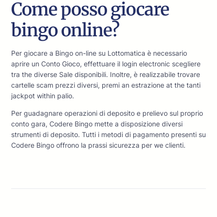
Come posso giocare
bingo online?
Per giocare a Bingo on-line su Lottomatica è necessario
aprire un Conto Gioco, effettuare il login electronic scegliere
tra the diverse Sale disponibili. Inoltre, è realizzabile trovare
cartelle scam prezzi diversi, premi an estrazione at the tanti
jackpot within palio.
Per guadagnare operazioni di deposito e prelievo sul proprio
conto gara, Codere Bingo mette a disposizione diversi
strumenti di deposito. Tutti i metodi di pagamento presenti su
Codere Bingo offrono la prassi sicurezza per we clienti.