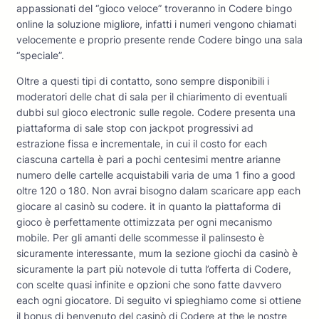
appassionati del “gioco veloce” troveranno in Codere bingo
online la soluzione migliore, infatti i numeri vengono chiamati
velocemente e proprio presente rende Codere bingo una sala
“speciale”.
Oltre a questi tipi di contatto, sono sempre disponibili i
moderatori delle chat di sala per il chiarimento di eventuali
dubbi sul gioco electronic sulle regole. Codere presenta una
piattaforma di sale stop con jackpot progressivi ad
estrazione fissa e incrementale, in cui il costo for each
ciascuna cartella è pari a pochi centesimi mentre arianne
numero delle cartelle acquistabili varia de uma 1 fino a good
oltre 120 o 180. Non avrai bisogno dalam scaricare app each
giocare al casinò su codere. it in quanto la piattaforma di
gioco è perfettamente ottimizzata per ogni mecanismo
mobile. Per gli amanti delle scommesse il palinsesto è
sicuramente interessante, mum la sezione giochi da casinò è
sicuramente la part più notevole di tutta l’offerta di Codere,
con scelte quasi infinite e opzioni che sono fatte davvero
each ogni giocatore. Di seguito vi spieghiamo come si ottiene
il bonus di benvenuto del casinò di Codere at the le nostre