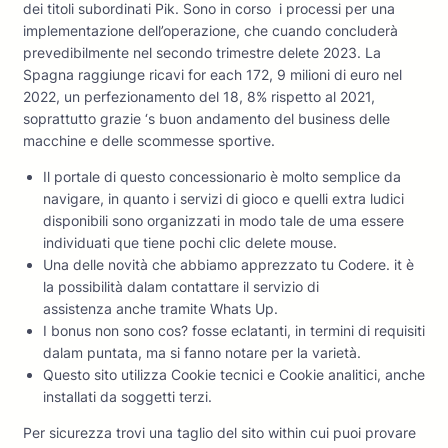
dei titoli subordinati Pik. Sono in corso i processi per una
implementazione dell’operazione, che cuando concluderà
prevedibilmente nel secondo trimestre delete 2023. La
Spagna raggiunge ricavi for each 172, 9 milioni di euro nel
2022, un perfezionamento del 18, 8% rispetto al 2021,
soprattutto grazie ‘s buon andamento del business delle
macchine e delle scommesse sportive.
Il portale di questo concessionario è molto semplice da
navigare, in quanto i servizi di gioco e quelli extra ludici
disponibili sono organizzati in modo tale de uma essere
individuati que tiene pochi clic delete mouse.
Una delle novità che abbiamo apprezzato tu Codere. it è
la possibilità dalam contattare il servizio di
assistenza anche tramite Whats Up.
I bonus non sono cos? fosse eclatanti, in termini di requisiti
dalam puntata, ma si fanno notare per la varietà.
Questo sito utilizza Cookie tecnici e Cookie analitici, anche
installati da soggetti terzi.
Per sicurezza trovi una taglio del sito within cui puoi provare