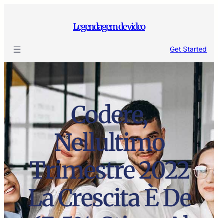
Skip
to
Legendagem de video
content
Get Started
Codere,
Nellultimo
Trimestre 2022
La Crescita È De