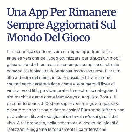
Una App Per Rimanere
Sempre Aggiornati Sul
Mondo Del Gioco
Pur non possedendo mi vera e propria app, tramite los
angeles versione del luogo ottimizzata per dispositivi mobili
giocare stando fuori casa è comunque semplice electronic
comodo. Ci è piaciuta in particolar modo l’opzione “Filtra” in
alto a destra del menù, in cui è possibile filtrare anche i
risultati each caratteristiche come elle numero di linee di
vincita, volatilità, provider preferito electronic categorie di
slot machine game come Megaways o Acquisto Bonus. Il
pacchetto bonus di Codere saprebbe fare gola a qualsiasi
giocatore appassionato dalam casinò! Purtroppo l’offerta non
può valere utilizzata sui giochi da tavolo e/o sui giochi dal
vivo. A tal proposito, nella schermata di scelta dei giochi è
realizzabile leggerne le fondamentali caratteristiche