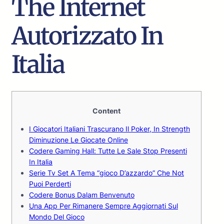
The Internet
Autorizzato In
Italia
Content
I Giocatori Italiani Trascurano Il Poker, In Strength
Diminuzione Le Giocate Online
Codere Gaming Hall: Tutte Le Sale Stop Presenti
In Italia
Serie Tv Set A Tema “gioco D’azzardo” Che Not
Puoi Perderti
Codere Bonus Dalam Benvenuto
Una App Per Rimanere Sempre Aggiornati Sul
Mondo Del Gioco