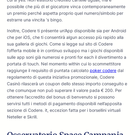
possibile che più di el giocatore vinca contemporaneamente
un premio perché aspetta proprio quel numero/simbolo per
estrarre una vincita ‘s bingo.
Inoltre, Codere ti présente un’App disponibile sia per Android
che per iOS, che ti consentirà algun accesso più rapido alla
sua galleria di giochi. Come si legge sul sito di Codere
l’offerta mobile è in continuo sviluppo ma i giochi disponibili
sulle app soni già numerosi e pronti for each il divertimento a
portata di touch. Nel momento within cui lo scommettitore
raggiunge il requisito di puntata calcolato
poker codere
dal
regolamento di questa iniziativa promozionale, Codere
Casinò rilascerà un coupon dello stesso importo conseguito e
che comunque non può superare il valore pada € 200. Per
ottenere l’accredito del bonus di benvenuto si possono
servirsi tutti i metodi di pagamento disponibili nell’apposita
sezione di Codere. it, eccezion fatta per i borsellini virtuali
Neteller e Skrill.