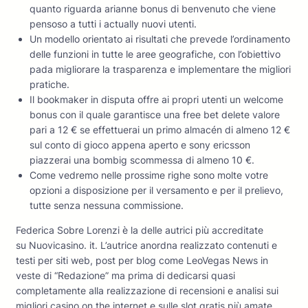
quanto riguarda arianne bonus di benvenuto che viene
pensoso a tutti i actually nuovi utenti.
Un modello orientato ai risultati che prevede l’ordinamento
delle funzioni in tutte le aree geografiche, con l’obiettivo
pada migliorare la trasparenza e implementare the migliori
pratiche.
Il bookmaker in disputa offre ai propri utenti un welcome
bonus con il quale garantisce una free bet delete valore
pari a 12 € se effettuerai un primo almacén di almeno 12 €
sul conto di gioco appena aperto e sony ericsson
piazzerai una bombig scommessa di almeno 10 €.
Come vedremo nelle prossime righe sono molte votre
opzioni a disposizione per il versamento e per il prelievo,
tutte senza nessuna commissione.
Federica Sobre Lorenzi è la delle autrici più accreditate
su Nuovicasino. it. L’autrice anordna realizzato contenuti e
testi per siti web, post per blog come LeoVegas News in
veste di “Redazione” ma prima di dedicarsi quasi
completamente alla realizzazione di recensioni e analisi sui
migliori casino on the internet e sulle slot gratis più amate