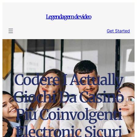
Skip
to
Legendagem de video
content
Get Started
Codere I Actually
Giochi Da Casinò
Più Coinvolgenti
Electronic Sicuri