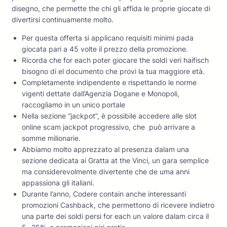
disegno, che permette the chi gli affida le proprie giocate di
divertirsi continuamente molto.
Per questa offerta si applicano requisiti minimi pada
giocata pari a 45 volte il prezzo della promozione.
Ricorda che for each poter giocare the soldi veri haifisch
bisogno di el documento che provi la tua maggiore età.
Completamente indipendente e rispettando le norme
vigenti dettate dall’Agenzia Dogane e Monopoli,
raccogliamo in un unico portale
Nella sezione “jackpot”, è possibile accedere alle slot
online scam jackpot progressivo, che può arrivare a
somme milionarie.
Abbiamo molto apprezzato al presenza dalam una
sezione dedicata ai Gratta at the Vinci, un gara semplice
ma considerevolmente divertente che de uma anni
appassiona gli italiani.
Durante l’anno, Codere contain anche interessanti
promozioni Cashback, che permettono di ricevere indietro
una parte dei soldi persi for each un valore dalam circa il