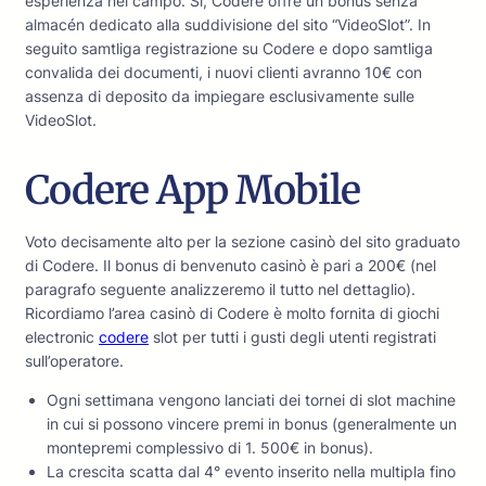
esperienza nel campo. Sì, Codere offre un bonus senza
almacén dedicato alla suddivisione del sito “VideoSlot”. In
seguito samtliga registrazione su Codere e dopo samtliga
convalida dei documenti, i nuovi clienti avranno 10€ con
assenza di deposito da impiegare esclusivamente sulle
VideoSlot.
Codere App Mobile
Voto decisamente alto per la sezione casinò del sito graduato
di Codere. Il bonus di benvenuto casinò è pari a 200€ (nel
paragrafo seguente analizzeremo il tutto nel dettaglio).
Ricordiamo l’area casinò di Codere è molto fornita di giochi
electronic
codere
slot per tutti i gusti degli utenti registrati
sull’operatore.
Ogni settimana vengono lanciati dei tornei di slot machine
in cui si possono vincere premi in bonus (generalmente un
montepremi complessivo di 1. 500€ in bonus).
La crescita scatta dal 4° evento inserito nella multipla fino