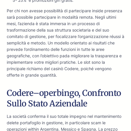
5- 25% e promozioni giri gratis.
Per chi non avesse possibilità di partecipare inside presenza
sarà possibile partecipare in modalità remota. Negli ultimi
mesi, l’azienda è stata immersa in un processo di
trasformazione della sua struttura societaria e del suo
comitato di gestione, per focalizzare l’organizzazione réussi à
semplicità e metodo. Un modello orientato ai risultati che
prevede l’ordinamento delle funzioni in tutte le aree
geografiche, con l’obiettivo pada migliorare la trasparenza e
implementare votre migliori pratiche. Le slot sono la
principale richiamo del casinò Codere, poiché vengono
offerte in grande quantità.
Codere–operbingo, Confronto
Sullo Stato Aziendale
La società conferma il suo totale impegno nel mantenimento
delete portafoglio in gestione, in particolare scam le
operazioni within Argentina, Messico e Spagna. La prezzo