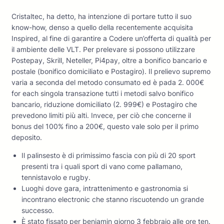
Cristaltec, ha detto, ha intenzione di portare tutto il suo
know-how, denso a quello della recentemente acquisita
Inspired, al fine di garantire a Codere un’offerta di qualità per
il ambiente delle VLT. Per prelevare si possono utilizzare
Postepay, Skrill, Neteller, Pi4pay, oltre a bonifico bancario e
postale (bonifico domiciliato e Postagiro). Il prelievo supremo
varia a seconda del metodo consumato ed è pada 2. 000€
for each singola transazione tutti i metodi salvo bonifico
bancario, riduzione domiciliato (2. 999€) e Postagiro che
prevedono limiti più alti. Invece, per ciò che concerne il
bonus del 100% fino a 200€, questo vale solo per il primo
deposito.
Il palinsesto è di primissimo fascia con più di 20 sport
presenti tra i quali sport di vano come pallamano,
tennistavolo e rugby.
Luoghi dove gara, intrattenimento e gastronomia si
incontrano electronic che stanno riscuotendo un grande
successo.
È stato fissato per benjamin giorno 3 febbraio alle ore ten.