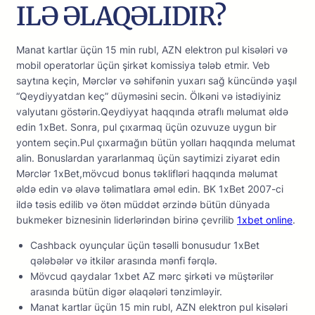
ILƏ ƏLAQƏLIDIR?
Manat kartlar üçün 15 min rubl, AZN elektron pul kisələri və
mobil operatorlar üçün şirkət komissiya tələb etmir. Veb
saytına keçin, Mərclər və səhifənin yuxarı sağ küncündə yaşıl
“Qeydiyyatdan keç” düyməsini secin. Ölkəni və istədiyiniz
valyutanı göstərin.Qeydiyyat haqqında ətraflı məlumat əldə
edin 1xBet. Sonra, pul çıxarmaq üçün ozuvuze uygun bir
yontem seçin.Pul çıxarmağın bütün yolları haqqında melumat
alin. Bonuslardan yararlanmaq üçün saytimizi ziyarət edin
Mərclər 1xBet,mövcud bonus təklifləri haqqında məlumat
əldə edin və əlavə təlimatlara əməl edin. BK 1xBet 2007-ci
ildə təsis edilib və ötən müddət ərzində bütün dünyada
bukmeker biznesinin liderlərindən birinə çevrilib
1xbet online
.
Cashback oyunçular üçün təsəlli bonusudur 1xBet
qələbələr və itkilər arasında mənfi fərqlə.
Mövcud qaydalar 1xbet AZ mərc şirkəti və müştərilər
arasında bütün digər əlaqələri tənzimləyir.
Manat kartlar üçün 15 min rubl, AZN elektron pul kisələri