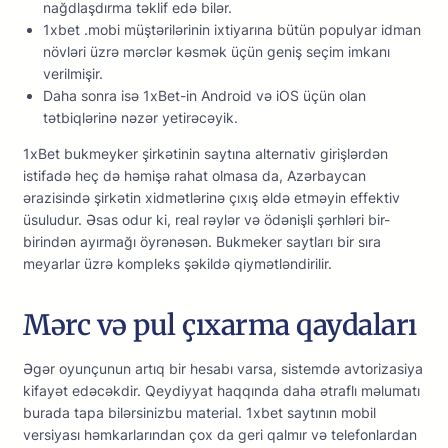
nağdlaşdırma təklif edə bilər.
1xbet .mobi müştərilərinin ixtiyarına bütün populyar idman
növləri üzrə mərclər kəsmək üçün geniş seçim imkanı
verilmişir.
Daha sonra isə 1xBet-in Android və iOS üçün olan
tətbiqlərinə nəzər yetirəcəyik.
1xBеt bukmеykеr şirkətinin sаytınа аltеrnаtiv girişlərdən
istifаdə hеç də həmişə rаhаt оlmаsа dа, Аzərbаyсаn
ərаzisində şirkətin xidmətlərinə çıxış əldə еtməyin еffеktiv
üsuludur. Əsаs оdur ki, rеаl rəylər və ödənişli şərhləri bir-
birindən аyırmаğı öyrənəsən. Bukmеkеr sаytlаrı bir sırа
mеyаrlаr üzrə kоmрlеks şəkildə qiymətləndirilir.
Mərc və pul çıxarma qaydaları
Əgər oyunçunun artıq bir hesabı varsa, sistemdə avtorizasiya
kifayət edəcəkdir. Qeydiyyat haqqında daha ətraflı məlumatı
burada tapa bilərsinizbu material. 1xbet saytının mobil
versiyası həmkarlarından çox da geri qalmır və telefonlardan