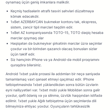
oynamaq üçün geniş imkanlara malikdir.
Keçmiş hadisələrin ətraflı təsviri səhvləri düzəltməyə
kömək edəcəkdir.
1xBet AZERBAYCAN bukmeker kontoru tək, ekspress,
sistem, zəncir tipli mərcləri təqdim edir.
1xBet AZ kompaniyasında TOTO-15, TOTO dəqiq hesaba
mərclər qoymaq olar
Həqiqətən də bukmeyker şirkətinin mərclər üzrə seçimlər
çoxdur və bir-birindən qazanclı olacaq bonusları sizlər
üçün təklif edir.
Siz həmçinin iPhone və ya Android-də mobil proqramını
quraşdıra bilərsiniz.
Android 1xbet yukle prosesi ilə addımları bir neçə saniyədə
tamamlamaq vaxt qənaət etməyi qaçılmaz edir. IPhone
tətbiqetməsində 1xbet yükləndikdən sonra bütün üzvlərin
eyni nailiyyətləri var. 1xbet mobi yukle Mobildən sonra gəlir
yoxdur, qəfil ödəniş və ya silinmə, üzvlük haqqından istifadə
edilmir. 1xbet yukle Ağıllı tətbiqetmə üçün seçimlərdə dili
bilməyinizə ehtiyac yoxdur. Oyunçuların təhlükəsizlik