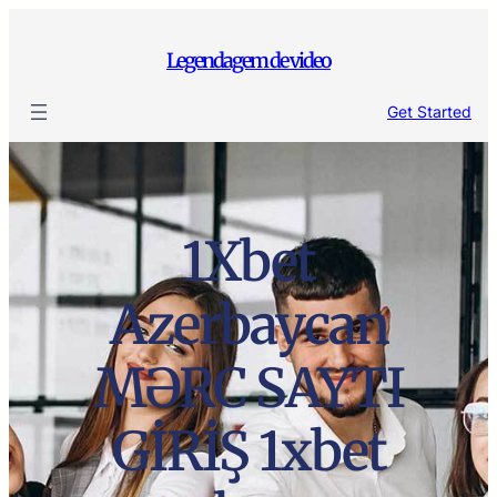
Skip
to
Legendagem de video
content
Get Started
1Xbet
Azerbaycan
MƏRC SAYTI
GİRİŞ 1xbet