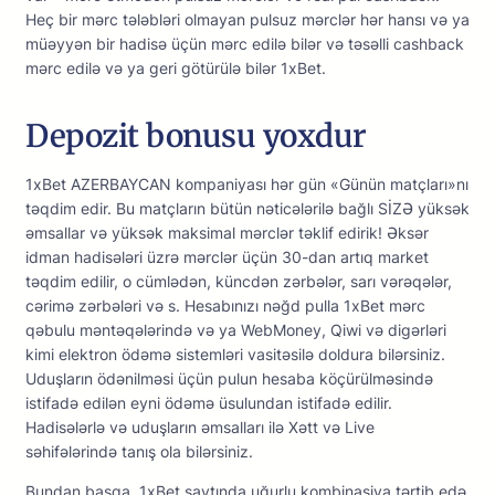
Heç bir mərc tələbləri olmayan pulsuz mərclər hər hansı və ya
müəyyən bir hadisə üçün mərc edilə bilər və təsəlli cashback
mərc edilə və ya geri götürülə bilər 1xBet.
Depozit bonusu yoxdur
1xBet AZERBAYCAN kompaniyası hər gün «Günün matçları»nı
təqdim edir. Bu matçların bütün nəticələrilə bağlı SİZƏ yüksək
əmsallar və yüksək maksimal mərclər təklif edirik! Əksər
idman hadisələri üzrə mərclər üçün 30-dan artıq market
təqdim edilir, o cümlədən, küncdən zərbələr, sarı vərəqələr,
cərimə zərbələri və s. Hesabınızı nəğd pulla 1xBet mərc
qəbulu məntəqələrində və ya WebMoney, Qiwi və digərləri
kimi elektron ödəmə sistemləri vasitəsilə doldura bilərsiniz.
Uduşların ödənilməsi üçün pulun hesaba köçürülməsində
istifadə edilən eyni ödəmə üsulundan istifadə edilir.
Hadisələrlə və uduşların əmsalları ilə Xətt və Live
səhifələrində tanış ola bilərsiniz.
Bundan başqa, 1xBet saytında uğurlu kombinasiya tərtib edə