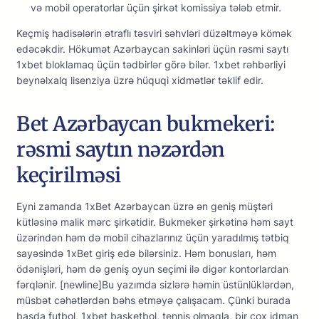
və mobil operatorlar üçün şirkət komissiya tələb etmir.
Keçmiş hadisələrin ətraflı təsviri səhvləri düzəltməyə kömək
edəcəkdir. Hökumət Azərbaycan sakinləri üçün rəsmi saytı
1xbet bloklamaq üçün tədbirlər görə bilər. 1xbet rəhbərliyi
beynəlxalq lisenziya üzrə hüquqi xidmətlər təklif edir.
Bet Azərbaycan bukmekeri:
rəsmi saytın nəzərdən
keçirilməsi
Eyni zamanda 1xBet Azərbaycan üzrə ən geniş müştəri
kütləsinə malik mərc şirkətidir. Bukmeker şirkətinə həm sayt
üzərindən həm də mobil cihazlarınız üçün yaradılmış tətbiq
sayəsində 1xBet giriş edə bilərsiniz. Həm bonusları, həm
ödənişləri, həm də geniş oyun seçimi ilə digər kontorlardan
fərqlənir. [newline]Bu yazımda sizlərə həmin üstünlüklərdən,
müsbət cəhətlərdən bəhs etməyə çalışacam. Çünki burada
başda futbol, 1xbet basketbol, tennis olmaqla, bir çox idman