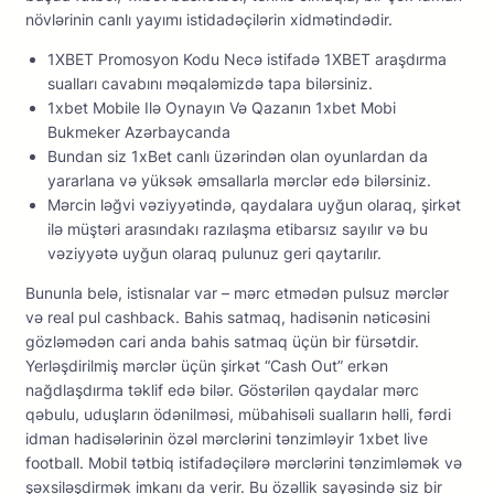
növlərinin canlı yayımı istidadəçilərin xidmətindədir.
1XBET Promosyon Kodu Necə istifadə 1XBET araşdırma
sualları cavabını məqaləmizdə tapa bilərsiniz.
1xbet Mobile Ilə Oynayın Və Qazanın 1xbet Mobi
Bukmeker Azərbaycanda
Bundan siz 1xBet canlı üzərindən olan oyunlardan da
yararlana və yüksək əmsallarla mərclər edə bilərsiniz.
Mərcin ləğvi vəziyyətində, qaydalara uyğun olaraq, şirkət
ilə müştəri arasındakı razılaşma etibarsız sayılır və bu
vəziyyətə uyğun olaraq pulunuz geri qaytarılır.
Bununla belə, istisnalar var – mərc etmədən pulsuz mərclər
və real pul cashback. Bahis satmaq, hadisənin nəticəsini
gözləmədən cari anda bahis satmaq üçün bir fürsətdir.
Yerləşdirilmiş mərclər üçün şirkət “Cash Out” erkən
nağdlaşdırma təklif edə bilər. Göstərilən qaydalar mərc
qəbulu, uduşların ödənilməsi, mübahisəli sualların həlli, fərdi
idman hadisələrinin özəl mərclərini tənzimləyir 1xbet live
football. Mobil tətbiq istifadəçilərə mərclərini tənzimləmək və
şəxsiləşdirmək imkanı da verir. Bu özəllik sayəsində siz bir