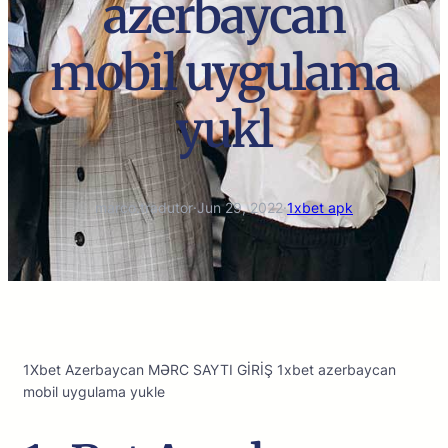
azerbaycan
mobil uygulama
yukl
marco.tradutor
·
Jun 29, 2022
·
1xbet apk
1Xbet Azerbaycan MƏRC SAYTI GİRİŞ 1xbet azerbaycan
mobil uygulama yukle