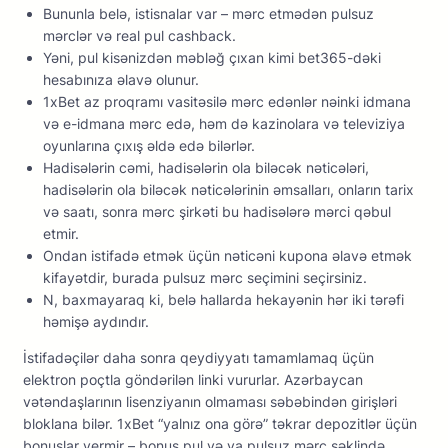
Bununla belə, istisnalar var – mərc etmədən pulsuz
mərclər və real pul cashback.
Yəni, pul kisənizdən məbləğ çıxan kimi bet365-dəki
hesabınıza əlavə olunur.
1xBet az proqramı vasitəsilə mərc edənlər nəinki idmana
və e-idmana mərc edə, həm də kazinolara və televiziya
oyunlarına çıxış əldə edə bilərlər.
Hadisələrin cəmi, hadisələrin ola biləcək nəticələri,
hadisələrin ola biləcək nəticələrinin əmsalları, onların tarix
və saatı, sonra mərc şirkəti bu hadisələrə mərci qəbul
etmir.
Ondan istifadə etmək üçün nəticəni kupona əlavə etmək
kifayətdir, burada pulsuz mərc seçimini seçirsiniz.
N, baxmayaraq ki, belə hallarda hekayənin hər iki tərəfi
həmişə aydındır.
İstifadəçilər daha sonra qeydiyyatı tamamlamaq üçün
elektron poçtla göndərilən linki vururlar. Azərbaycan
vətəndaşlarının lisenziyanın olmaması səbəbindən girişləri
bloklana bilər. 1xBet “yalnız ona görə” təkrar depozitlər üçün
bonuslar vermir – bonus pul və ya pulsuz mərc şəklində