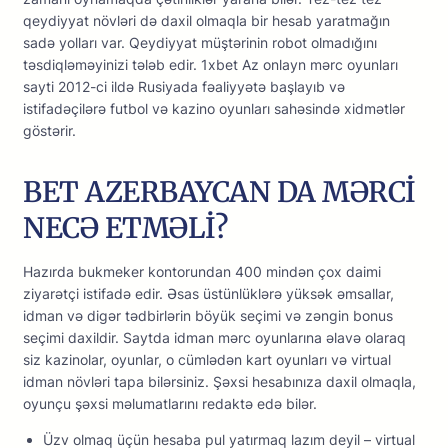
qeydiyyat növləri də daxil olmaqla bir hesab yaratmağın
sadə yolları var. Qeydiyyat müştərinin robot olmadığını
təsdiqləməyinizi tələb edir. 1xbet Az onlayn mərc oyunları
sayti 2012-ci ildə Rusiyada fəaliyyətə başlayıb və
istifadəçilərə futbol və kazino oyunları sahəsində xidmətlər
göstərir.
BET AZERBAYCAN DA MƏRCİ
NECƏ ETMƏLİ?
Hazırda bukmeker kontorundan 400 mindən çox daimi
ziyarətçi istifadə edir. Əsas üstünlüklərə yüksək əmsallar,
idman və digər tədbirlərin böyük seçimi və zəngin bonus
seçimi daxildir. Saytda idman mərc oyunlarına əlavə olaraq
siz kazinolar, oyunlar, o cümlədən kart oyunları və virtual
idman növləri tapa bilərsiniz. Şəxsi hesabınıza daxil olmaqla,
oyunçu şəxsi məlumatlarını redaktə edə bilər.
Üzv olmaq üçün hesaba pul yatırmaq lazım deyil – virtual