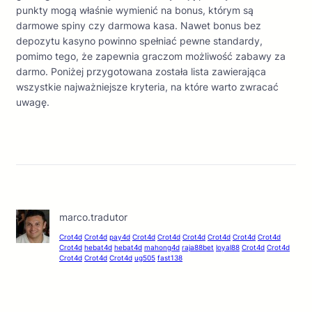
punkty mogą właśnie wymienić na bonus, którym są
darmowe spiny czy darmowa kasa. Nawet bonus bez
depozytu kasyno powinno spełniać pewne standardy,
pomimo tego, że zapewnia graczom możliwość zabawy za
darmo. Poniżej przygotowana została lista zawierająca
wszystkie najważniejsze kryteria, na które warto zwracać
uwagę.
marco.tradutor
Crot4d
Crot4d
pay4d
Crot4d
Crot4d
Crot4d
Crot4d
Crot4d
Crot4d
Crot4d
hebat4d
hebat4d
mahong4d
raja88bet
loyal88
Crot4d
Crot4d
Crot4d
Crot4d
Crot4d
ug505
fast138