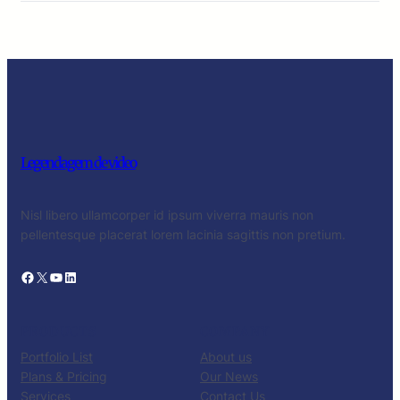
Legendagem de video
Nisl libero ullamcorper id ipsum viverra mauris non
pellentesque placerat lorem lacinia sagittis non pretium.
Facebook
X
YouTube
LinkedIn
PRODUCTS
COMPANY
Portfolio List
About us
Plans & Pricing
Our News
Services
Contact Us