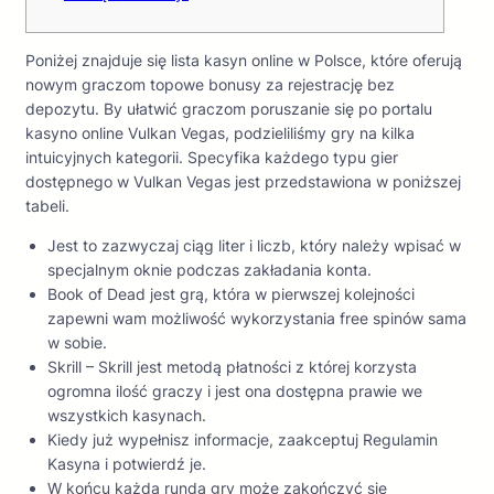
Poniżej znajduje się lista kasyn online w Polsce, które oferują
nowym graczom topowe bonusy za rejestrację bez
depozytu. By ułatwić graczom poruszanie się po portalu
kasyno online Vulkan Vegas, podzieliliśmy gry na kilka
intuicyjnych kategorii. Specyfika każdego typu gier
dostępnego w Vulkan Vegas jest przedstawiona w poniższej
tabeli.
Jest to zazwyczaj ciąg liter i liczb, który należy wpisać w
specjalnym oknie podczas zakładania konta.
Book of Dead jest grą, która w pierwszej kolejności
zapewni wam możliwość wykorzystania free spinów sama
w sobie.
Skrill – Skrill jest metodą płatności z której korzysta
ogromna ilość graczy i jest ona dostępna prawie we
wszystkich kasynach.
Kiedy już wypełnisz informacje, zaakceptuj Regulamin
Kasyna i potwierdź je.
W końcu każda runda gry może zakończyć się