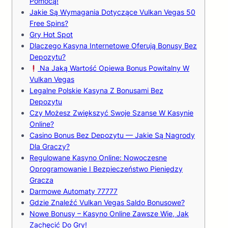
Pomocą!
Jakie Są Wymagania Dotyczące Vulkan Vegas 50
Free Spins?
Gry Hot Spot
Dlaczego Kasyna Internetowe Oferują Bonusy Bez
Depozytu?
Na Jaką Wartość Opiewa Bonus Powitalny W
Vulkan Vegas
Legalne Polskie Kasyna Z Bonusami Bez
Depozytu
Czy Możesz Zwiększyć Swoje Szanse W Kasynie
Online?
Casino Bonus Bez Depozytu — Jakie Są Nagrody
Dla Graczy?
Regulowane Kasyno Online: Nowoczesne
Oprogramowanie I Bezpieczeństwo Pieniędzy
Gracza
Darmowe Automaty 77777
Gdzie Znaleźć Vulkan Vegas Saldo Bonusowe?
Nowe Bonusy – Kasyno Online Zawsze Wie, Jak
Zachęcić Do Gry!