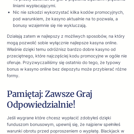
liniami wypłacającymi.
Nic nie szkodzi wykorzystać kilka kodów promocyjnych,
pod warunkiem, że kasyno aktualnie na to pozwala, a
bonusy wzajemnie się nie wykluczają.
Działają zatem w najlepszy z możliwych sposobów, na który
mogą pozwolić sobie wyłącznie najlepsze kasyna online.
Właśnie dzięki temu odróżnisz bardzo dobre kasyno od
przeciętnego, które najczęściej kodu promocyjne w ogóle nie
oferuje. Przyzwyczailiśmy się ostatnio do tego, że typowy
bonus w kasyno online bez depozytu może przybierać różne
formy.
Pamiętaj: Zawsze Graj
Odpowiedzialnie!
Jeśli wygrane które chcesz wypłacić zdobyłeś dzięki
funduszom bonusowym, upewnij się, że najpierw spełniłeś
warunki obrotu przed poproszeniem o wypłatę. Blackjack w