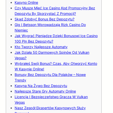
Kasyno Online
Czy Muszę Mieć Ice Casino Kod Promocyjny Bez
Depozytu By Skorzystać Z Promocji?
Skąd Zdobyć Bonus Bez Depozytu?
Gig I Betsson Wprowadzają Rizk Casino Do
Niemiec
Jak Wygrać Pieniądze Dzięki Bonusowi Ice Casino
100 Pln Bez Depozytu?
Kto Tworzy Najlepsze Automaty
Jak Działa 50 Darmowych Spinów Od Vulkan
Vegas?
Wybrałeś Swój Bonus? Czas, Aby Otworzyć Konto
W Kasynie Online!
Bonusy Bez Depozytu Dla Polaków – Nowe
Trendy
Kasyna Na Żywo Bez Depozytu
Najlepsze Stare Gry Automaty Online
Licencja I Bezpieczeństwo Gracza W Vulkan
Vegas
Nasz Zespół Ekspertów Kasynowych Służy