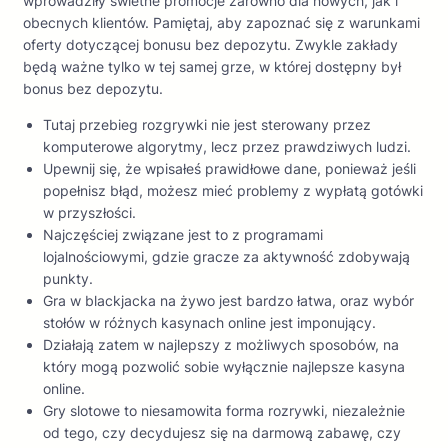
wprowadziły świetne promocje zarówno dla nowych, jak i
obecnych klientów. Pamiętaj, aby zapoznać się z warunkami
oferty dotyczącej bonusu bez depozytu. Zwykle zakłady
będą ważne tylko w tej samej grze, w której dostępny był
bonus bez depozytu.
Tutaj przebieg rozgrywki nie jest sterowany przez
komputerowe algorytmy, lecz przez prawdziwych ludzi.
Upewnij się, że wpisałeś prawidłowe dane, ponieważ jeśli
popełnisz błąd, możesz mieć problemy z wypłatą gotówki
w przyszłości.
Najczęściej związane jest to z programami
lojalnościowymi, gdzie gracze za aktywność zdobywają
punkty.
Gra w blackjacka na żywo jest bardzo łatwa, oraz wybór
stołów w różnych kasynach online jest imponujący.
Działają zatem w najlepszy z możliwych sposobów, na
który mogą pozwolić sobie wyłącznie najlepsze kasyna
online.
Gry slotowe to niesamowita forma rozrywki, niezależnie
od tego, czy decydujesz się na darmową zabawę, czy