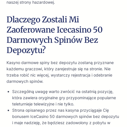
naszej strony hazardowej.
Dlaczego Zostali Mi
Zaoferowane Icecasino 50
Darmowych Spinów Bez
Depozytu?
Kasyno darmowe spiny bez depozytu zostaną przyznane
każdemu graczowi, który zarejestruje się na stronie. Nie
trzeba robić nic więcej, wystarczy rejestracja i odebranie
darmowych spinów.
Szczególną uwagę warto zwrócić na ostatnią pozycję,
która zawiera oryginalne gry przypominające popularne
teleturnieje telewizyjne i nie tylko.
Strona opisanego przez nas kasyna przyciągaje Cię
bonusem IceCasino 50 darmowych spinów bez depozytu
i maje nadzieję, że będziesz zadowolony z pobytu w