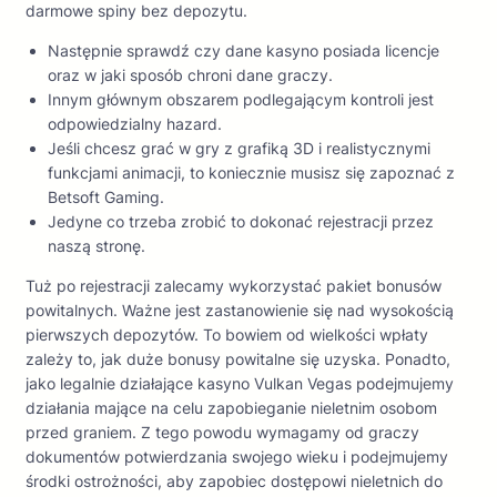
darmowe spiny bez depozytu.
Następnie sprawdź czy dane kasyno posiada licencje
oraz w jaki sposób chroni dane graczy.
Innym głównym obszarem podlegającym kontroli jest
odpowiedzialny hazard.
Jeśli chcesz grać w gry z grafiką 3D i realistycznymi
funkcjami animacji, to koniecznie musisz się zapoznać z
Betsoft Gaming.
Jedyne co trzeba zrobić to dokonać rejestracji przez
naszą stronę.
Tuż po rejestracji zalecamy wykorzystać pakiet bonusów
powitalnych. Ważne jest zastanowienie się nad wysokością
pierwszych depozytów. To bowiem od wielkości wpłaty
zależy to, jak duże bonusy powitalne się uzyska. Ponadto,
jako legalnie działające kasyno Vulkan Vegas podejmujemy
działania mające na celu zapobieganie nieletnim osobom
przed graniem. Z tego powodu wymagamy od graczy
dokumentów potwierdzania swojego wieku i podejmujemy
środki ostrożności, aby zapobiec dostępowi nieletnich do