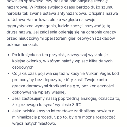
powinien sprawdzić, czy posiada ono oficjalną licencję
hazardową. W Polsce swojego czasu bardzo dużo szumu
narobiła tak zwana ustawa antyhazardowa. Oficjalna nazwa
to Ustawa Hazardowa, ale ze względu na swoje
rygorystyczne wymagania, ludzie zaczęli nazywać ją tą
drugą nazwą. Jej założenia opierają się na ochronie graczy
przed nieuczciwymi operatorami gier losowych i zakładów
bukmacherskich.
Po kliknięciu na ten przycisk, zazwyczaj wyskakuje
kolejne okienko, w którym należy wpisać kilka danych
osobowych.
Co jakiś czas pojawia się też w kasynie Vulkan Vegas kod
promocyjny bez depozytu, który zasili Twoje konto
gracza darmowymi środkami na grę, bez konieczności
dokonywania wpłaty własnej.
Jeśli zastosujemy naszą poprzednią analogię, oznacza to,
że „przewaga kasyna” wyniesie 3,9%.
Jako polskie kasyno internetowe zadbaliśmy bowiem o
minimalizację procedur, po to, by grę można rozpocząć
wręcz natychmiastowo.