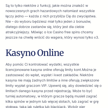
Są to tylko niektóre z funkcji, jakie można znaleźć w
nowoczesnych grach hazardowych natomiast wszystkie
łączy jedno — każda z nich przybliża Cię do zwycięstwa.
Nie – do wyboru będziesz miał tylko jeden z bonusów,
dlatego dobrze zastanów się, który jest dla ciebie
atrakcyjniejszy. Mówiąc o Ice Casino free spins chcemy
jeszcze na chwilę wrócić do wagera, który wynosi tylko x3.
Kasyno Online
Aby pomóc Ci kontrolować wydatki, wszystkie
licencjonowane kasyna online oferują limity kont.Można je
zastosować do wpłat, wypłat i kwot zakładów. Niektóre
kasyna nie mają żadnych limitów a inne oferują zwiększone
limity wypłat graczom VIP. Upewnij się, aby dowiedzieć się o
limitach danego kasyna przed rejestracją. Może to być
turniej automatowy, w którym gracze będą musieli zagrać
kilka spinów w jednym lub więcej slotach, lub zagrać w grę
stołową, taką jak ruletka lub blackjack. Wybór gier