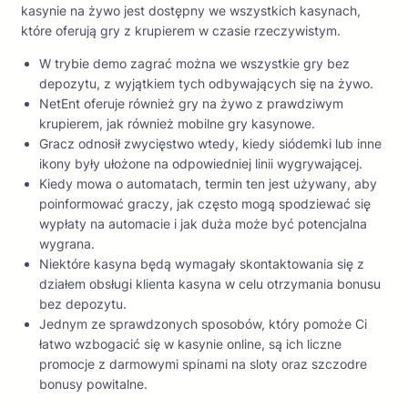
kasynie na żywo jest dostępny we wszystkich kasynach,
które oferują gry z krupierem w czasie rzeczywistym.
W trybie demo zagrać można we wszystkie gry bez
depozytu, z wyjątkiem tych odbywających się na żywo.
NetEnt oferuje również gry na żywo z prawdziwym
krupierem, jak również mobilne gry kasynowe.
Gracz odnosił zwycięstwo wtedy, kiedy siódemki lub inne
ikony były ułożone na odpowiedniej linii wygrywającej.
Kiedy mowa o automatach, termin ten jest używany, aby
poinformować graczy, jak często mogą spodziewać się
wypłaty na automacie i jak duża może być potencjalna
wygrana.
Niektóre kasyna będą wymagały skontaktowania się z
działem obsługi klienta kasyna w celu otrzymania bonusu
bez depozytu.
Jednym ze sprawdzonych sposobów, który pomoże Ci
łatwo wzbogacić się w kasynie online, są ich liczne
promocje z darmowymi spinami na sloty oraz szczodre
bonusy powitalne.