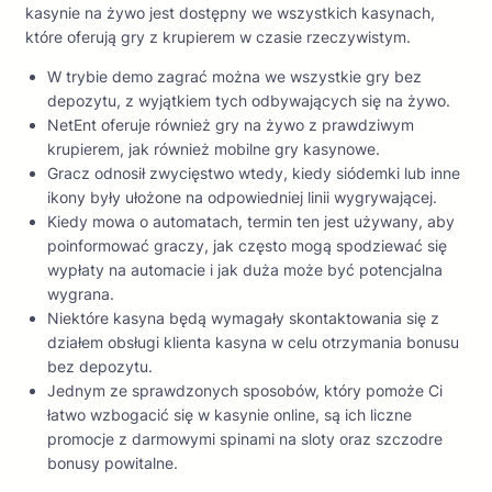
kasynie na żywo jest dostępny we wszystkich kasynach,
które oferują gry z krupierem w czasie rzeczywistym.
W trybie demo zagrać można we wszystkie gry bez
depozytu, z wyjątkiem tych odbywających się na żywo.
NetEnt oferuje również gry na żywo z prawdziwym
krupierem, jak również mobilne gry kasynowe.
Gracz odnosił zwycięstwo wtedy, kiedy siódemki lub inne
ikony były ułożone na odpowiedniej linii wygrywającej.
Kiedy mowa o automatach, termin ten jest używany, aby
poinformować graczy, jak często mogą spodziewać się
wypłaty na automacie i jak duża może być potencjalna
wygrana.
Niektóre kasyna będą wymagały skontaktowania się z
działem obsługi klienta kasyna w celu otrzymania bonusu
bez depozytu.
Jednym ze sprawdzonych sposobów, który pomoże Ci
łatwo wzbogacić się w kasynie online, są ich liczne
promocje z darmowymi spinami na sloty oraz szczodre
bonusy powitalne.