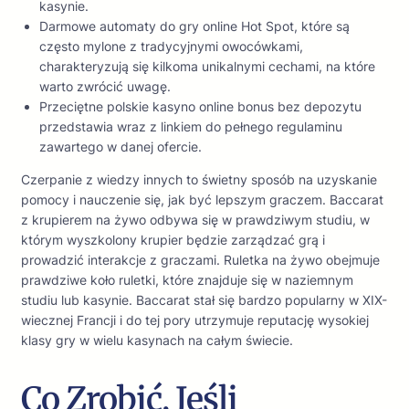
kasynie.
Darmowe automaty do gry online Hot Spot, które są
często mylone z tradycyjnymi owocówkami,
charakteryzują się kilkoma unikalnymi cechami, na które
warto zwrócić uwagę.
Przeciętne polskie kasyno online bonus bez depozytu
przedstawia wraz z linkiem do pełnego regulaminu
zawartego w danej ofercie.
Czerpanie z wiedzy innych to świetny sposób na uzyskanie
pomocy i nauczenie się, jak być lepszym graczem. Baccarat
z krupierem na żywo odbywa się w prawdziwym studiu, w
którym wyszkolony krupier będzie zarządzać grą i
prowadzić interakcje z graczami. Ruletka na żywo obejmuje
prawdziwe koło ruletki, które znajduje się w naziemnym
studiu lub kasynie. Baccarat stał się bardzo popularny w XIX-
wiecznej Francji i do tej pory utrzymuje reputację wysokiej
klasy gry w wielu kasynach na całym świecie.
Co Zrobić, Jeśli