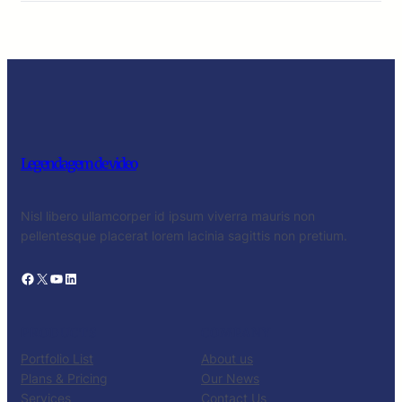
Legendagem de video
Nisl libero ullamcorper id ipsum viverra mauris non
pellentesque placerat lorem lacinia sagittis non pretium.
Facebook
X
YouTube
LinkedIn
PRODUCTS
COMPANY
Portfolio List
About us
Plans & Pricing
Our News
Services
Contact Us