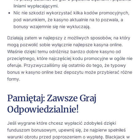
liniami wypłacającymi.
Nic nie szkodzi wykorzystać kilka kodów promocyjnych,
pod warunkiem, że kasyno aktualnie na to pozwala, a
bonusy wzajemnie się nie wykluczają.
Działają zatem w najlepszy z możliwych sposobów, na który
mogą pozwolić sobie wyłącznie najlepsze kasyna online.
Właśnie dzięki temu odróżnisz bardzo dobre kasyno od
przeciętnego, które najczęściej kodu promocyjne w ogóle nie
oferuje. Przyzwyczailiśmy się ostatnio do tego, że typowy
bonus w kasyno online bez depozytu może przybierać różne
formy.
Pamiętaj: Zawsze Graj
Odpowiedzialnie!
Jeśli wygrane które chcesz wypłacić zdobyłeś dzięki
funduszom bonusowym, upewnij się, że najpierw spełniłeś
warunki obrotu przed poproszeniem o wypłatę. Blackjack w