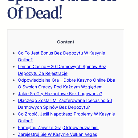
Of Dead!
Content
Co To Jest Bonus Bez Depozytu W Kasynie
Online?
Lemon Casino – 20 Darmowych Spinów Bez
Depozytu Za Rejestracje
Odpowiedzialna Gra – Dobre Kasyno Online Dba
O Swoich Graczy Pod Każdym Względem
Jakie Są Gry Hazardowe Bez Logowania?
Dlaczego Zostali Mi Zaoferowane Icecasino 50
Darmowych Spinów Bez Depozytu?
Co Zrobić, Jeśli Napotkasz Problemy W Kasynie
Online?
Pamiętaj: Zawsze Graj Odpowiedzialnie!
Zarejestruj Się W Kasynie Vulkan Vegas