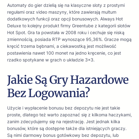
Automaty do gier dzielią się na klasyczne sloty z prostymi
regułami oraz video maszyny, które zawierają multum
dodatkowych funkcji oraz opcji bonusowych. Always Hot
Deluxe to kolejny produkt firmy Greentube z kategorii slotów
Hot Spot. Gra ta powstała w 2008 roku i cechuje się niską
zmiennością, posiada RTP wynoszące 95,36%. Gracze mogą
kręcić trzema bębnami, a ciekawostką jest możliwość
postawienia nawet 100 monet na jedno kręcenie, co jest
rzadko spotykane w grach o układzie 3×3.
Jakie Są Gry Hazardowe
Bez Logowania?
Użycie i wypłacenie bonusu bez depozytu nie jest takie
proste, dlatego też warto zapoznać się z kilkoma haczykami,
zanim zdecydujemy się na rejestrację. Jest jednak kilka
bonusów, które są dostępne także dla istniejących graczy.
Są nimi darmowy bonus gotówkowy bez depozytu, lub