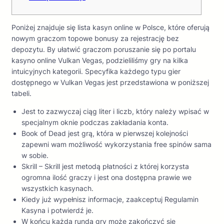
Poniżej znajduje się lista kasyn online w Polsce, które oferują
nowym graczom topowe bonusy za rejestrację bez
depozytu. By ułatwić graczom poruszanie się po portalu
kasyno online Vulkan Vegas, podzieliliśmy gry na kilka
intuicyjnych kategorii. Specyfika każdego typu gier
dostępnego w Vulkan Vegas jest przedstawiona w poniższej
tabeli.
Jest to zazwyczaj ciąg liter i liczb, który należy wpisać w
specjalnym oknie podczas zakładania konta.
Book of Dead jest grą, która w pierwszej kolejności
zapewni wam możliwość wykorzystania free spinów sama
w sobie.
Skrill – Skrill jest metodą płatności z której korzysta
ogromna ilość graczy i jest ona dostępna prawie we
wszystkich kasynach.
Kiedy już wypełnisz informacje, zaakceptuj Regulamin
Kasyna i potwierdź je.
W końcu każda runda gry może zakończyć się