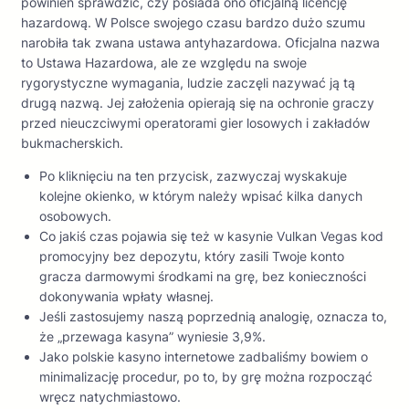
powinien sprawdzić, czy posiada ono oficjalną licencję
hazardową. W Polsce swojego czasu bardzo dużo szumu
narobiła tak zwana ustawa antyhazardowa. Oficjalna nazwa
to Ustawa Hazardowa, ale ze względu na swoje
rygorystyczne wymagania, ludzie zaczęli nazywać ją tą
drugą nazwą. Jej założenia opierają się na ochronie graczy
przed nieuczciwymi operatorami gier losowych i zakładów
bukmacherskich.
Po kliknięciu na ten przycisk, zazwyczaj wyskakuje
kolejne okienko, w którym należy wpisać kilka danych
osobowych.
Co jakiś czas pojawia się też w kasynie Vulkan Vegas kod
promocyjny bez depozytu, który zasili Twoje konto
gracza darmowymi środkami na grę, bez konieczności
dokonywania wpłaty własnej.
Jeśli zastosujemy naszą poprzednią analogię, oznacza to,
że „przewaga kasyna” wyniesie 3,9%.
Jako polskie kasyno internetowe zadbaliśmy bowiem o
minimalizację procedur, po to, by grę można rozpocząć
wręcz natychmiastowo.