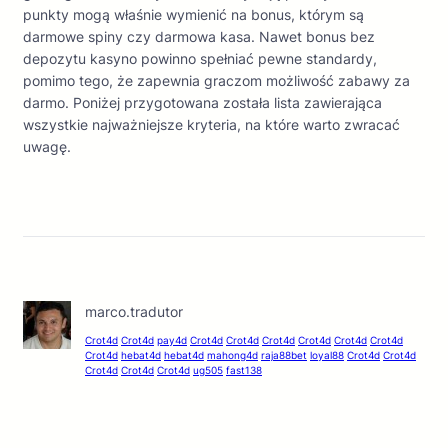
punkty mogą właśnie wymienić na bonus, którym są
darmowe spiny czy darmowa kasa. Nawet bonus bez
depozytu kasyno powinno spełniać pewne standardy,
pomimo tego, że zapewnia graczom możliwość zabawy za
darmo. Poniżej przygotowana została lista zawierająca
wszystkie najważniejsze kryteria, na które warto zwracać
uwagę.
marco.tradutor
Crot4d
Crot4d
pay4d
Crot4d
Crot4d
Crot4d
Crot4d
Crot4d
Crot4d
Crot4d
hebat4d
hebat4d
mahong4d
raja88bet
loyal88
Crot4d
Crot4d
Crot4d
Crot4d
Crot4d
ug505
fast138