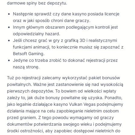
darmowe spiny bez depozytu.
Następnie sprawdź czy dane kasyno posiada licencje
oraz w jaki sposób chroni dane graczy.
Innym głównym obszarem podlegającym kontroli jest
odpowiedzialny hazard.
Jeśli chcesz grać w gry z grafiką 3D i realistycznymi
funkcjami animacji, to koniecznie musisz się zapoznać z
Betsoft Gaming.
Jedyne co trzeba zrobić to dokonać rejestracji przez
naszą stronę.
Tuż po rejestracji zalecamy wykorzystać pakiet bonusów
powitalnych. Ważne jest zastanowienie się nad wysokością
pierwszych depozytów. To bowiem od wielkości wpłaty
zależy to, jak duże bonusy powitalne się uzyska. Ponadto,
jako legalnie działające kasyno Vulkan Vegas podejmujemy
działania mające na celu zapobieganie nieletnim osobom
przed graniem. Z tego powodu wymagamy od graczy
dokumentów potwierdzania swojego wieku i podejmujemy
środki ostrożności, aby zapobiec dostępowi nieletnich do