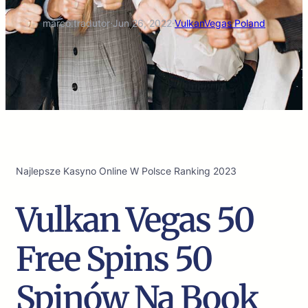
marco.tradutor
·
Jun 26, 2022
·
VulkanVegas Poland
Najlepsze Kasyno Online W Polsce Ranking 2023
Vulkan Vegas 50
Free Spins 50
Spinów Na Book