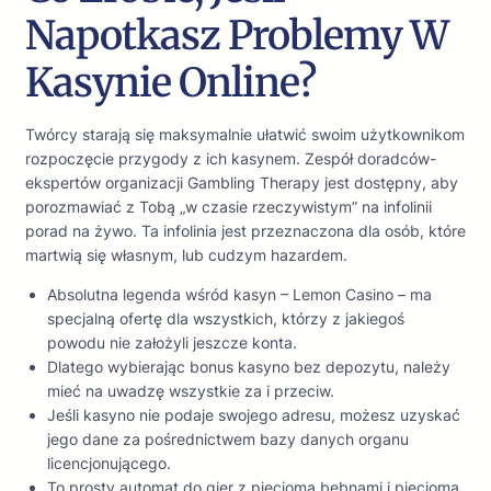
Napotkasz Problemy W
Kasynie Online?
Twórcy starają się maksymalnie ułatwić swoim użytkownikom
rozpoczęcie przygody z ich kasynem. Zespół doradców-
ekspertów organizacji Gambling Therapy jest dostępny, aby
porozmawiać z Tobą „w czasie rzeczywistym” na infolinii
porad na żywo. Ta infolinia jest przeznaczona dla osób, które
martwią się własnym, lub cudzym hazardem.
Absolutna legenda wśród kasyn – Lemon Casino – ma
specjalną ofertę dla wszystkich, którzy z jakiegoś
powodu nie założyli jeszcze konta.
Dlatego wybierając bonus kasyno bez depozytu, należy
mieć na uwadzę wszystkie za i przeciw.
Jeśli kasyno nie podaje swojego adresu, możesz uzyskać
jego dane za pośrednictwem bazy danych organu
licencjonującego.
To prosty automat do gier z pięcioma bębnami i pięcioma