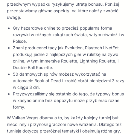
przeciwnym wypadku ryzykujemy utratę bonusu. Poniżej
przedstawiamy główne aspekty, na które należy zwrócić
uwagę.
Gry hazardowe online to przecież popularna forma
rozrywki w różnych zakątkach świata, w tym również i w
Polsce.
Znani producenci tacy jak Evolution, Playtech i NetEnt
produkują jedne z najlepszych gier w ruletkę na żywo
online, w tym Immersive Roulette, Lightning Roulette, i
Double Ball Roulette.
50 darmowych spinów możesz wykorzystać na
automacie Book of Dead i zrobić obrót pieniędzmi 3 razy
w ciągu 3 dni.
Przyzwyczailiśmy się ostatnio do tego, że typowy bonus
w kasyno online bez depozytu może przybierać różne
formy.
W Vulkan Vegas dbamy o to, by każdy kolejny turniej był
nieco inny i przynosił graczom nowe wrażenia. Dlatego też
turnieje dotyczą przeróżnej tematyki i obejmują różne gry.