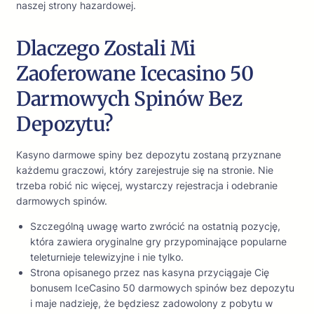
naszej strony hazardowej.
Dlaczego Zostali Mi
Zaoferowane Icecasino 50
Darmowych Spinów Bez
Depozytu?
Kasyno darmowe spiny bez depozytu zostaną przyznane
każdemu graczowi, który zarejestruje się na stronie. Nie
trzeba robić nic więcej, wystarczy rejestracja i odebranie
darmowych spinów.
Szczególną uwagę warto zwrócić na ostatnią pozycję,
która zawiera oryginalne gry przypominające popularne
teleturnieje telewizyjne i nie tylko.
Strona opisanego przez nas kasyna przyciągaje Cię
bonusem IceCasino 50 darmowych spinów bez depozytu
i maje nadzieję, że będziesz zadowolony z pobytu w