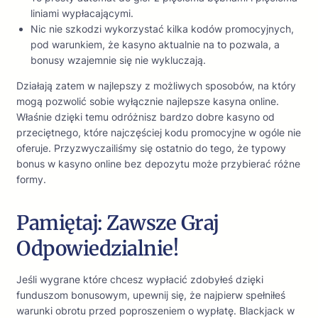
liniami wypłacającymi.
Nic nie szkodzi wykorzystać kilka kodów promocyjnych,
pod warunkiem, że kasyno aktualnie na to pozwala, a
bonusy wzajemnie się nie wykluczają.
Działają zatem w najlepszy z możliwych sposobów, na który
mogą pozwolić sobie wyłącznie najlepsze kasyna online.
Właśnie dzięki temu odróżnisz bardzo dobre kasyno od
przeciętnego, które najczęściej kodu promocyjne w ogóle nie
oferuje. Przyzwyczailiśmy się ostatnio do tego, że typowy
bonus w kasyno online bez depozytu może przybierać różne
formy.
Pamiętaj: Zawsze Graj
Odpowiedzialnie!
Jeśli wygrane które chcesz wypłacić zdobyłeś dzięki
funduszom bonusowym, upewnij się, że najpierw spełniłeś
warunki obrotu przed poproszeniem o wypłatę. Blackjack w