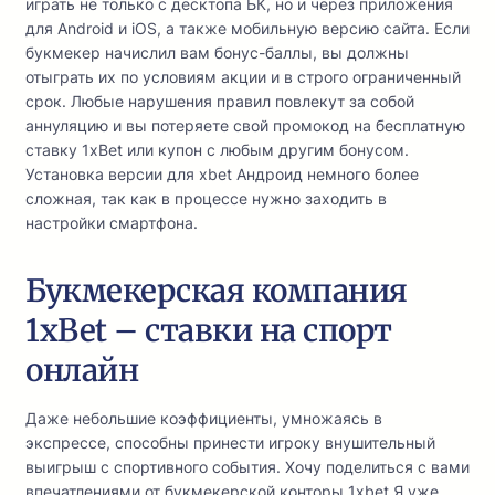
играть не только с десктопа БК, но и через приложения
для Android и iOS, а также мобильную версию сайта. Если
букмекер начислил вам бонус-баллы, вы должны
отыграть их по условиям акции и в строго ограниченный
срок. Любые нарушения правил повлекут за собой
аннуляцию и вы потеряете свой промокод на бесплатную
ставку 1xBet или купон с любым другим бонусом.
Установка версии для xbet Андроид немного более
сложная, так как в процессе нужно заходить в
настройки смартфона.
Букмекерская компания
1xBet – ставки на спорт
онлайн
Даже небольшие коэффициенты, умножаясь в
экспрессе, способны принести игроку внушительный
выигрыш с спортивного события. Хочу поделиться с вами
впечатлениями от букмекерской конторы 1хbеt.Я уже