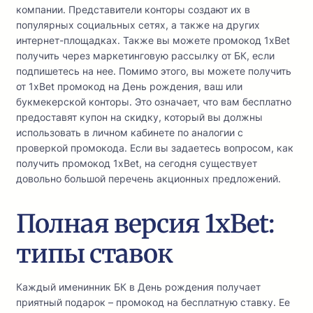
компании. Представители конторы создают их в
популярных социальных сетях, а также на других
интернет-площадках. Также вы можете промокод 1xBet
получить через маркетинговую рассылку от БК, если
подпишетесь на нее. Помимо этого, вы можете получить
от 1xBet промокод на День рождения, ваш или
букмекерской конторы. Это означает, что вам бесплатно
предоставят купон на скидку, который вы должны
использовать в личном кабинете по аналогии с
проверкой промокода. Если вы задаетесь вопросом, как
получить промокод 1xBet, на сегодня существует
довольно большой перечень акционных предложений.
Полная версия 1xBet:
типы ставок
Каждый именинник БК в День рождения получает
приятный подарок – промокод на бесплатную ставку. Ее