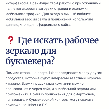
интерфейсом. Преимуществом работы с приложениями
является скорость загрузки страниц и экономия
мобильного трафика. Для входа в личный кабинет
мобильной версии сайта и приложения используйте
данные, что и для официального сайта.
Где искать рабочее
зеркало для
букмекера?
Помимо ставок на спорт, 1xbet предлагает массу других
продуктов, которые будут интересны азартным игрокам
– казино. Всеми продуктами компании можно
пользоваться и через сайт, и в мобильной версии или
приложениях. Помимо приложения для смартфонов,
пользователи букмекерской конторы могут скачать
приложение 1xBet на ПК.