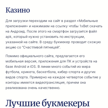
Казино
Для загрузки переходим на сайт в раздел «Мобильные
приложения» и нажимаем на ссылку чтобы 1xBet скачать
на Андроид. После этого на смартфон загрузится файл
apk, который нужно установить по инструкции,
указанной на сайте. В среду букмекер проводит схожую
акцию со “Счастливой пятницей”.
Помимо официального сайта, предлагается его
мобильная версия, приложения для ПК и устройств на
базе Android и iOS. В линии много событий из мира
футбола, крикета, баскетбола, кибер-спорта и других
видов спорта. Примерно на каждое четвертое событие у
конторы имеется видеотрансляция, причем она
реализована очень качественно.
Лучшие букмекеры