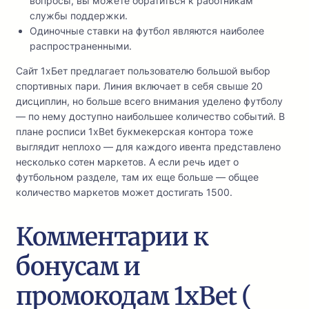
вопросы, вы можете обратиться к работникам
службы поддержки.
Одиночные ставки на футбол являются наиболее
распространенными.
Сайт 1хБет предлагает пользователю большой выбор
спортивных пари. Линия включает в себя свыше 20
дисциплин, но больше всего внимания уделено футболу
— по нему доступно наибольшее количество событий. В
плане росписи 1xBet букмекерская контора тоже
выглядит неплохо — для каждого ивента представлено
несколько сотен маркетов. А если речь идет о
футбольном разделе, там их еще больше — общее
количество маркетов может достигать 1500.
Комментарии к
бонусам и
промокодам 1xBet (