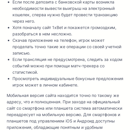
Если после депозита с банковской карты возникла
необходимости вывести выигрыш на электронный
кошелек, сперва нужно будет провести транзакцию
через него.
Хотя поначалу сайт 1xBet и покажется громоздким,
разобраться в нем несложно.
Скачав приложение на телефон, игрок может
проделать точно такие же операции со своей учетной
записью.
Если трансляция не предусмотрена, следить за ходом
событий можно при помощи матч-трекера со
статистикой.
Просмотреть индивидуальные бонусные предложения
игрок может в личном кабинете.
Мобильная версия сайта находится точно по такому же
адресу, что и полноценная. При заходе на официальный
сайт со смартфона или планшета система автоматически
переадресует на мобильную версию. Для смартфонов и
планшетов под управлением iOS и Андроид доступны
приложения, обладающие понятным и удобным