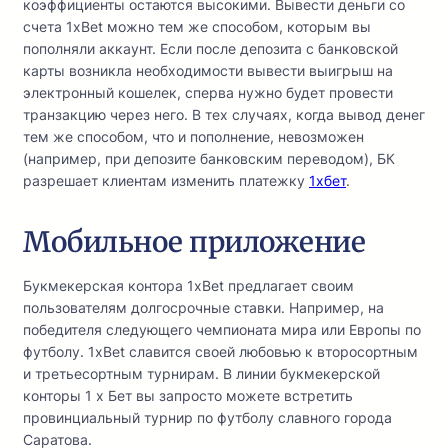
коэффициенты остаются высокими. Вывести деньги со
счета 1xBet можно тем же способом, которым вы
пополняли аккаунт. Если после депозита с банковской
карты возникла необходимости вывести выигрыш на
электронный кошелек, сперва нужно будет провести
транзакцию через него. В тех случаях, когда вывод денег
тем же способом, что и пополнение, невозможен
(например, при депозите банковским переводом), БК
разрешает клиентам изменить платежку
1хбет
.
Мобильное приложение
Букмекерская контора 1xBet предлагает своим
пользователям долгосрочные ставки. Например, на
победителя следующего чемпионата мира или Европы по
футболу. 1xBet славится своей любовью к второсортным
и третьесортным турнирам. В линии букмекерской
конторы 1 х Бет вы запросто можете встретить
провинциальный турнир по футболу славного города
Саратова.