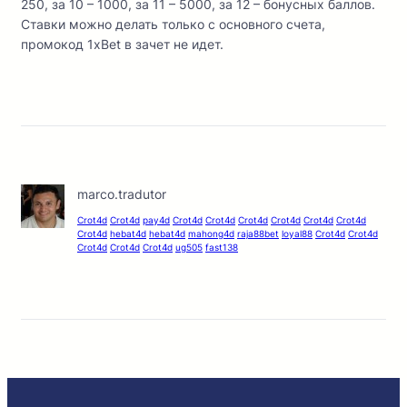
250, за 10 – 1000, за 11 – 5000, за 12 – бонусных баллов.
Ставки можно делать только с основного счета,
промокод 1xBet в зачет не идет.
marco.tradutor
Crot4d
Crot4d
pay4d
Crot4d
Crot4d
Crot4d
Crot4d
Crot4d
Crot4d
Crot4d
hebat4d
hebat4d
mahong4d
raja88bet
loyal88
Crot4d
Crot4d
Crot4d
Crot4d
Crot4d
ug505
fast138