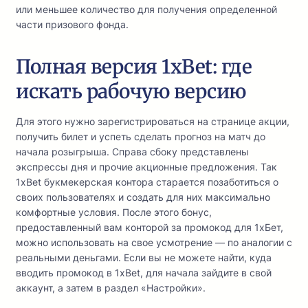
или меньшее количество для получения определенной
части призового фонда.
Полная версия 1xBet: где
искать рабочую версию
Для этого нужно зарегистрироваться на странице акции,
получить билет и успеть сделать прогноз на матч до
начала розыгрыша. Справа сбоку представлены
экспрессы дня и прочие акционные предложения. Так
1xBet букмекерская контора старается позаботиться о
своих пользователях и создать для них максимально
комфортные условия. После этого бонус,
предоставленный вам конторой за промокод для 1хБет,
можно использовать на свое усмотрение — по аналогии с
реальными деньгами. Если вы не можете найти, куда
вводить промокод в 1xBet, для начала зайдите в свой
аккаунт, а затем в раздел «Настройки».