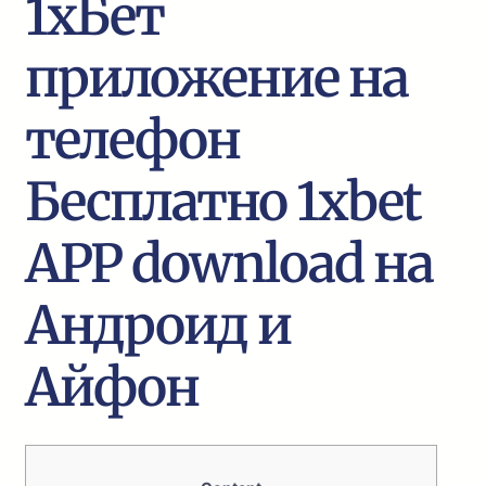
1хБет
приложение на
телефон
Бесплатно 1xbet
APP download на
Андроид и
Айфон