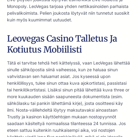
Monopoly. LeoVegas tarjoaa yhden nettikasinoiden parhaista
pelivalikoimista. Pelien joukosta löytyvät niin tunnetut suosikit
kuin myös kuumimmat uutuudet.
Leovegas Casino Talletus Ja
Kotiutus Mobiilisti
Tätä ei tarvitse tehdä heti kättelyssä, vaan LeoVegas lähettää
sinulle sähköpostia siinä vaiheessa, kun ze haluaa sinun
vahvistavan sen haluamat asiat. Jos kyseessä upon
henkilöllisyys, tulee sinun ottaa kuva ajokortistasi, passistasi
tai henkilökortistasi. Lisäksi sinun pitää lähettää kuva three or
more kuukauden sisään saapuneesta dokumentista (esim.
sähkölasku tai pankin lähettämä kirje), josta osoitteesi käy
ilmi. Nosta-välilehdeltä löytyy maksutavaksi ainoastaan
Trustly ja kasinon käyttöehtojen mukaan nostopyynnöt
saadaan käsiteltyä normaalissa tilanteessa 24 tunnissa. Jos
eteen sattuu kuitenkin ruuhkaisempi aika, voi nostojen
käsittely viedä jopa five pankkipäivää, mikä ei ole ideaalia.