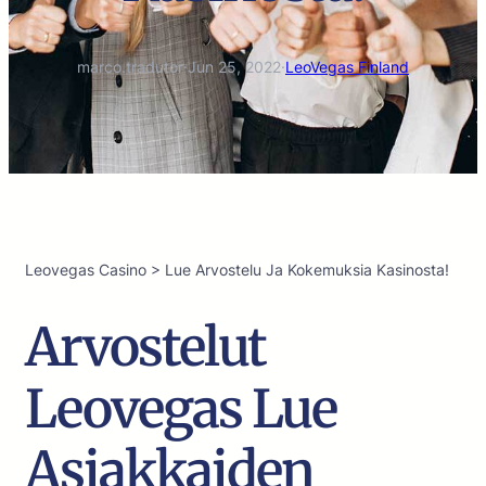
marco.tradutor
·
Jun 25, 2022
·
LeoVegas Finland
Leovegas Casino > Lue Arvostelu Ja Kokemuksia Kasinosta!
Arvostelut
Leovegas Lue
Asiakkaiden