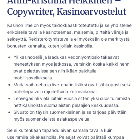
Anni-kristiina Heikkinen –
Copywriter, Kasinoarvostelut
Kasinon ilme on myös taidokkaasti toteutettu ja se yhdistelee
erikoisella tavalla kasinoteemaa, maisemia, pirteitä värejä ja
selkeyttä. Rekisteröitymistavalla ei myöskään ole merkitystä
bonusten kannalta, kuten joillain kasinoilla.
Yli kasinopeliä ja laadukas vedonlyöntiosio takaavat
menestyksen myös jatkossa, varsinkin koska kaikki nenni
ovat pelattavissa sen niin ikään palkitulla
mobiilisovelluksella.
Muita vaihtoehtoja live-chatin lisäksi ovat sähköposti sekä
puhelinpalvelu rajoitettuina kellonaikoina.
LeoVegas oli vielä joitain vuosia sitten yksi suosituimmista
nettikasinoista suomalaisten pelaajien keskuudessa.
Sivusto on täysin suomenkielinen ja se tarjoaa päivittäin
myös suomenkielistä asiakaspalvelua.
Se ei kuitenkaan tapahdu aivan samalla tavalla kuin
useimmilla pikakasinoilla. Pelaajat voivat päättää kumpaa