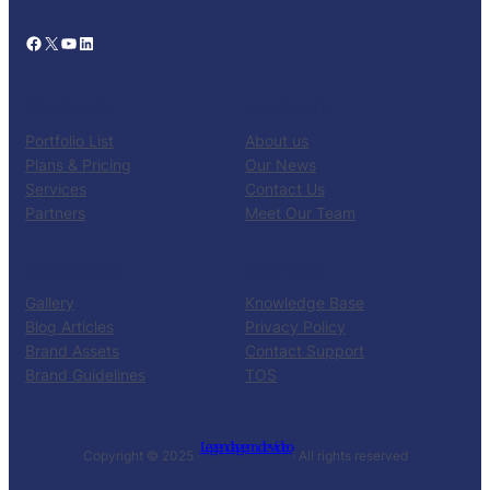
Facebook
X
YouTube
LinkedIn
PRODUCTS
COMPANY
Portfolio List
About us
Plans & Pricing
Our News
Services
Contact Us
Partners
Meet Our Team
RESOURCES
SUPPORT
Gallery
Knowledge Base
Blog Articles
Privacy Policy
Brand Assets
Contact Support
Brand Guidelines
TOS
Legendagem de video
Copyright © 2025 ·
· All rights reserved