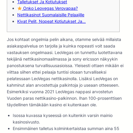
Talletukset Ja Kotiutukset
Onko Leovegas Verovapaa?
Nettikasinot Suomalaisille Pelaajille
Kivat Pelit, Nopeat Kotiutukset Ja…
Jos kohtaat ongelmia pelin aikana, otamme selvää millaista
asiakaspalvelua on tarjolla ja kuinka nopeasti voit saada
vastauksen ongelmaasi. LeoVegas on tunnettu luotettavana
tekijänä nettikasinomaailmassa ja sony ericsson näkyykin
panostuksena turvallisuusasioissa. Yleisesti ottaen mikään ei
viittaa siihen ettei pelaaja tuntisi oloaan turvalliseksi
pelatessaan LeoVegas nettikasinolla. Lisäksi LeoVegas on
kahminut alan arvostettuja palkintoja jo useaan otteeseen.
Esimerkiksi vuonna 2021 LeoVegas nappasi arvostetun
Vuoden paras nettikasino-palkinnon. Ihan 100-prosenttisen
täydellinen tämäkään kasino ei kuitenkaan ole.
Isossa kuvassa kyseessä on kuitenkin varsin mainio
kasinosivusto.
Ensimmäinen talletus kolminkertaistaa summan aina 55