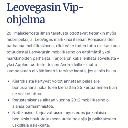
Leovegasin Vip-
ohjelma
20 ilmaiskierrosta ilman talletusta odottavat tietenkin myös
mobiilipelaajia. LeoVegas markkinoi itseään Pohjoismaiden
parhaana mobiilikasinona, eikä väite toden totta ole kaukana
totuudesta! LeoVegasin mobiilikasino on eittämättä yksi
markkinoiden parhaista. Tarjolla on kaksi erillistä sovellusta –
yksi Applen tuotteille, toinen Androideille – mutta
kumpaakaan ei välttämättä tarvitse ladata, jos ei niin halua.
Kierroksista kertyvät voitot annetaan pelaajalle
bonusrahana, joka tulee kierrättää 35 kertaa ennen kuin
ne voi kotiuttaa.
Perustamisensa aikaan vuonna 2012 mobiilikasino oli
alansa parhaimmistoa.
Nettikasinot tarjoavat usein myös edes jonkinlaisia
bonuksia houkutellakseen uusia pelaajia ja palkitakseen
uskollisia asiakkaita.