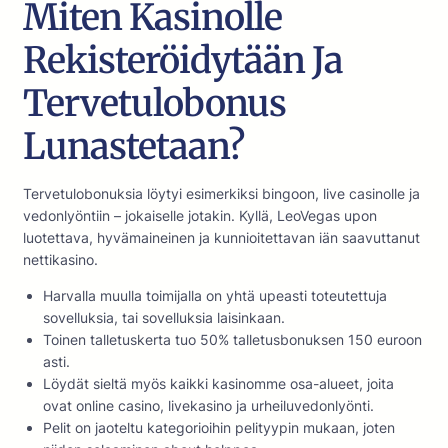
Miten Kasinolle
Rekisteröidytään Ja
Tervetulobonus
Lunastetaan?
Tervetulobonuksia löytyi esimerkiksi bingoon, live casinolle ja
vedonlyöntiin – jokaiselle jotakin. Kyllä, LeoVegas upon
luotettava, hyvämaineinen ja kunnioitettavan iän saavuttanut
nettikasino.
Harvalla muulla toimijalla on yhtä upeasti toteutettuja
sovelluksia, tai sovelluksia laisinkaan.
Toinen talletuskerta tuo 50% talletusbonuksen 150 euroon
asti.
Löydät sieltä myös kaikki kasinomme osa-alueet, joita
ovat online casino, livekasino ja urheiluvedonlyönti.
Pelit on jaoteltu kategorioihin pelityypin mukaan, joten