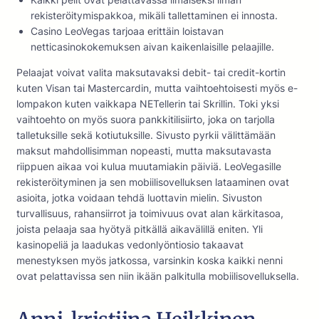
rekisteröitymispakkoa, mikäli tallettaminen ei innosta.
Casino LeoVegas tarjoaa erittäin loistavan
netticasinokokemuksen aivan kaikenlaisille pelaajille.
Pelaajat voivat valita maksutavaksi debit- tai credit-kortin
kuten Visan tai Mastercardin, mutta vaihtoehtoisesti myös e-
lompakon kuten vaikkapa NETellerin tai Skrillin. Toki yksi
vaihtoehto on myös suora pankkitilisiirto, joka on tarjolla
talletuksille sekä kotiutuksille. Sivusto pyrkii välittämään
maksut mahdollisimman nopeasti, mutta maksutavasta
riippuen aikaa voi kulua muutamiakin päiviä. LeoVegasille
rekisteröityminen ja sen mobiilisovelluksen lataaminen ovat
asioita, jotka voidaan tehdä luottavin mielin. Sivuston
turvallisuus, rahansiirrot ja toimivuus ovat alan kärkitasoa,
joista pelaaja saa hyötyä pitkällä aikavälillä eniten. Yli
kasinopeliä ja laadukas vedonlyöntiosio takaavat
menestyksen myös jatkossa, varsinkin koska kaikki nenni
ovat pelattavissa sen niin ikään palkitulla mobiilisovelluksella.