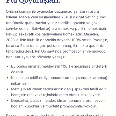
Pul Qoyuluşları:
Onların köməyi ilə oyunçular qazanmaq şanslarını artıra
bilərlər. Marka yeni başlayanlara xüsusi diqqət yetirir, çünki
təcrübəsiz qumarbazlar yalnız təcrübə qazanır və çoxlu
səhvlər edirlər. Səhvləri ağrısız etmək və pul itirməmək üçün
Pin-Up səxavətli xoş hədiyyələrlə kömək edir. Məsələn,
2023-ci ildə klub ilk depozitin dəyərini 100% artırır. Razılaşın,
balansa 2 qat daha çox pul qazanmaq, itirmək o qədər də
təhqiredici deyil. Pin Up saytında promosyonlar və mövcud
bonuslar eyni adlı bölmədə yerləşir.
Bu bonus əmanət məbləğinin 100%-i həcmində birdəfəlik
ödənilir.
Kazinonun təklif etdiyi bonuslar udmaq şansınızı artırmağa
imkan verir.
Mərc şirkəti idman tədbirlərinin geniş spektrini təklif edir,
həmçinin real vaxt rejimində mərc etmək imkanı verir.
Depozitlər, pulsuz mərclər, idman bonusları, promosyon
kodları, kuponlar və müxtəlif promosyonlar yoxdur.
Kazinonun rəsmi saytında aktivləşdirmək asan olan sərfəli