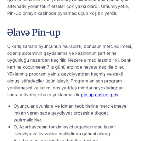
alternativ yollar təklif etsələr çox yaxşı olardı. Ümumiyyətlə,
Pin-Up onlayn kazinoda oynamaq üçün xoş bir yerdir.
Əlavə Pin-up
Çıxarış zamanı oyunçunun müraciəti, bonusun mərc edilməsi,
ödəniş sisteminin qaydalarına və kazinonun şərtlərinə
uyğunluğu nəzərdən keçirilir. Nəzərə almaq lazımdır ki, bank
kartına köçürmələr 7 iş günü ərzində həyata keçirilə bilər.
Yüklənmiş proqram yalnız qeydiyyatdan keçmiş və daxil
olmuş istifadəçilər üçün işləyir. Proqram ən son proqram
yeniləməsini və lazımi boş yaddaş miqdarını yoxladıqdan
sonra müvafiq cihaza yüklənməlidir
pin up casino giriş
.
Oyunçular oyunlara və idman tədbirlərinə mərc etməyə
imkan verən sadə qeydiyyat prosesinə diqqət
yetirməlidirlər.
O, Azərbaycanın tənzimləyici orqanlarından lazımi
lisenziya və icazələrə malikdir və qanuni olaraq
Azərbaycan ərazisində xidmətlər göstərir.