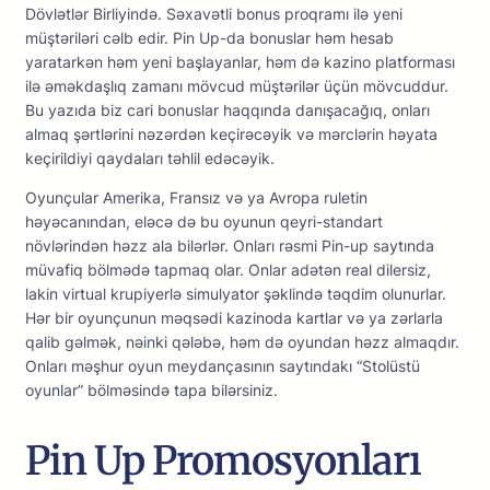
Dövlətlər Birliyində. Səxavətli bonus proqramı ilə yeni
müştəriləri cəlb edir. Pin Up-da bonuslar həm hesab
yaratarkən həm yeni başlayanlar, həm də kazino platforması
ilə əməkdaşlıq zamanı mövcud müştərilər üçün mövcuddur.
Bu yazıda biz cari bonuslar haqqında danışacağıq, onları
almaq şərtlərini nəzərdən keçirəcəyik və mərclərin həyata
keçirildiyi qaydaları təhlil edəcəyik.
Oyunçular Amerika, Fransız və ya Avropa ruletin
həyəcanından, eləcə də bu oyunun qeyri-standart
növlərindən həzz ala bilərlər. Onları rəsmi Pin-up saytında
müvafiq bölmədə tapmaq olar. Onlar adətən real dilersiz,
lakin virtual krupiyerlə simulyator şəklində təqdim olunurlar.
Hər bir oyunçunun məqsədi kazinoda kartlar və ya zərlarla
qalib gəlmək, nəinki qələbə, həm də oyundan həzz almaqdır.
Onları məşhur oyun meydançasının saytındakı “Stolüstü
oyunlar” bölməsində tapa bilərsiniz.
Pin Up Promosyonları