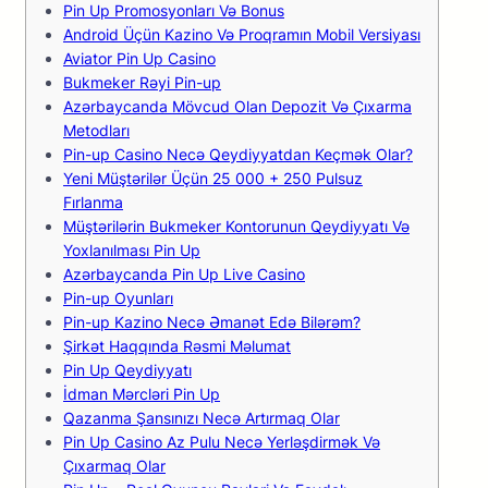
Pin Up Promosyonları Və Bonus
Android Üçün Kazino Və Proqramın Mobil Versiyası
Aviator Pin Up Casino
Bukmeker Rəyi Pin-up
Azərbaycanda Mövcud Olan Depozit Və Çıxarma
Metodları
Pin-up Casino Necə Qeydiyyatdan Keçmək Olar?
Yeni Müştərilər Üçün 25 000 + 250 Pulsuz
Fırlanma
Müştərilərin Bukmeker Kontorunun Qeydiyyatı Və
Yoxlanılması Pin Up
Azərbaycanda Pin Up Live Casino
Pin-up Oyunları
Pin-up Kazino Necə Əmanət Edə Bilərəm?
Şirkət Haqqında Rəsmi Məlumat
Pin Up Qeydiyyatı
İdman Mərcləri Pin Up
Qazanma Şansınızı Necə Artırmaq Olar
Pin Up Casino Az Pulu Necə Yerləşdirmək Və
Çıxarmaq Olar