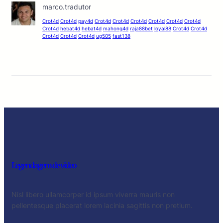
marco.tradutor
Crot4d
Crot4d
pay4d
Crot4d
Crot4d
Crot4d
Crot4d
Crot4d
Crot4d
Crot4d
hebat4d
hebat4d
mahong4d
raja88bet
loyal88
Crot4d
Crot4d
Crot4d
Crot4d
Crot4d
ug505
fast138
Legendagem de video
Nisl libero ullamcorper id ipsum viverra mauris non
pellentesque placerat lorem lacinia sagittis non pretium.