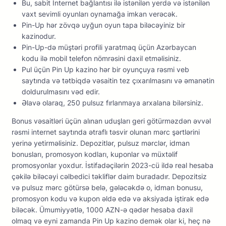
Bu, sabit İnternet bağlantısı ilə istənilən yerdə və istənilən
vaxt sevimli oyunları oynamağa imkan verəcək.
Pin-Up hər zövqə uyğun oyun tapa biləcəyiniz bir
kazinodur.
Pin-Up-də müştəri profili yaratmaq üçün Azərbaycan
kodu ilə mobil telefon nömrəsini daxil etməlisiniz.
Pul üçün Pin Up kazino hər bir oyunçuya rəsmi veb
saytında və tətbiqdə vəsaitin tez çıxarılmasını və əmanətin
doldurulmasını vəd edir.
Əlavə olaraq, 250 pulsuz fırlanmaya arxalana bilərsiniz.
Bonus vəsaitləri üçün alınan uduşları geri götürməzdən əvvəl
rəsmi internet saytında ətraflı təsvir olunan mərc şərtlərini
yerinə yetirməlisiniz. Depozitlər, pulsuz mərclər, idman
bonusları, promosyon kodları, kuponlar və müxtəlif
promosyonlar yoxdur. İstifadəçilərin 2023-cü ildə real hesaba
çəkilə biləcəyi cəlbedici təkliflər daim buradadır. Depozitsiz
və pulsuz mərc götürsə belə, gələcəkdə o, idman bonusu,
promosyon kodu və kupon əldə edə və aksiyada iştirak edə
biləcək. Ümumiyyətlə, 1000 AZN-ə qədər hesaba daxil
olmaq və eyni zamanda Pin Up kazino demək olar ki, heç nə