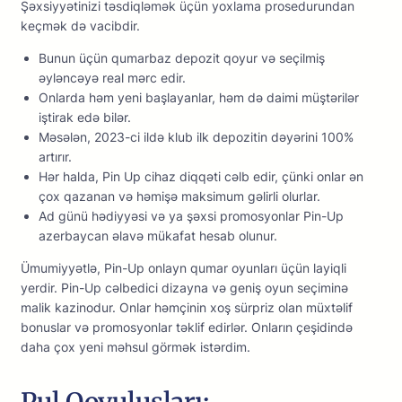
Şəxsiyyətinizi təsdiqləmək üçün yoxlama prosedurundan
keçmək də vacibdir.
Bunun üçün qumarbaz depozit qoyur və seçilmiş
əyləncəyə real mərc edir.
Onlarda həm yeni başlayanlar, həm də daimi müştərilər
iştirak edə bilər.
Məsələn, 2023-ci ildə klub ilk depozitin dəyərini 100%
artırır.
Hər halda, Pin Up cihaz diqqəti cəlb edir, çünki onlar ən
çox qazanan və həmişə maksimum gəlirli olurlar.
Ad günü hədiyyəsi və ya şəxsi promosyonlar Pin-Up
azerbaycan əlavə mükafat hesab olunur.
Ümumiyyətlə, Pin-Up onlayn qumar oyunları üçün layiqli
yerdir. Pin-Up cəlbedici dizayna və geniş oyun seçiminə
malik kazinodur. Onlar həmçinin xoş sürpriz olan müxtəlif
bonuslar və promosyonlar təklif edirlər. Onların çeşidində
daha çox yeni məhsul görmək istərdim.