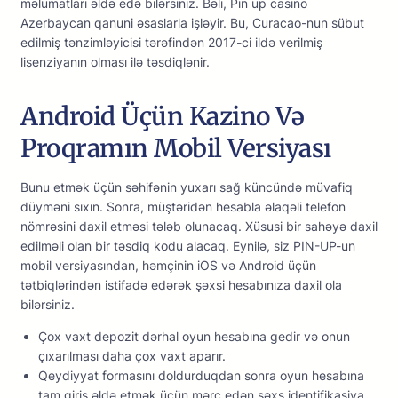
məlumatları əldə edə bilərsiniz. Bəli, Pin up casino
Azerbaycan qanuni əsaslarla işləyir. Bu, Curacao-nun sübut
edilmiş tənzimləyicisi tərəfindən 2017-ci ildə verilmiş
lisenziyanın olması ilə təsdiqlənir.
Android Üçün Kazino Və
Proqramın Mobil Versiyası
Bunu etmək üçün səhifənin yuxarı sağ küncündə müvafiq
düyməni sıxın. Sonra, müştəridən hesabla əlaqəli telefon
nömrəsini daxil etməsi tələb olunacaq. Xüsusi bir sahəyə daxil
edilməli olan bir təsdiq kodu alacaq. Eynilə, siz PIN-UP-un
mobil versiyasından, həmçinin iOS və Android üçün
tətbiqlərindən istifadə edərək şəxsi hesabınıza daxil ola
bilərsiniz.
Çox vaxt depozit dərhal oyun hesabına gedir və onun
çıxarılması daha çox vaxt aparır.
Qeydiyyat formasını doldurduqdan sonra oyun hesabına
tam giriş əldə etmək üçün mərc edən şəxs identifikasiya