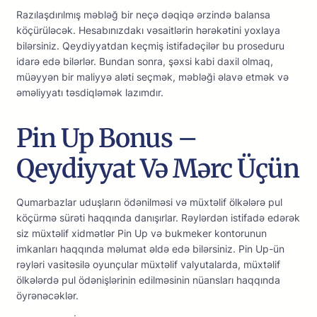
Razılaşdırılmış məbləğ bir neçə dəqiqə ərzində balansa
köçürüləcək. Hesabınızdakı vəsaitlərin hərəkətini yoxlaya
bilərsiniz. Qeydiyyatdan keçmiş istifadəçilər bu proseduru
idarə edə bilərlər. Bundan sonra, şəxsi kabi daxil olmaq,
müəyyən bir maliyyə aləti seçmək, məbləği əlavə etmək və
əməliyyatı təsdiqləmək lazımdır.
Pin Up Bonus –
Qeydiyyat Və Mərc Üçün
Qumarbazlar uduşların ödənilməsi və müxtəlif ölkələrə pul
köçürmə sürəti haqqında danışırlar. Rəylərdən istifadə edərək
siz müxtəlif xidmətlər Pin Up və bukmeker kontorunun
imkanları haqqında məlumat əldə edə bilərsiniz. Pin Up-ün
rəyləri vasitəsilə oyunçular müxtəlif valyutalarda, müxtəlif
ölkələrdə pul ödənişlərinin edilməsinin nüansları haqqında
öyrənəcəklər.