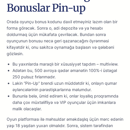
Bonuslar Pin-up
Orada oyunçu bonus kodunu daxil etməyiniz lazım olan bir
forma görəcək. Sonra o, adi depozitə və ya hesabı
doldurmaq üçün mükafata çevriləcək. Bundan sonra
oyunçunun bonusu necə geri qazanacağını öyrənməsi
kifayətdir ki, onu sakitcə oynamağa başlasın və qələbəni
gözləsin.
Bu yaxınlarda maraqlı bir xüsusiyyət tapdım – multiview.
Adətən bu, 500 avroya qədər əmanətin 100%-i üstəgəl
250 pulsuz fırlanmadır.
Lakin “Pin-Up” brendi uzun müddətdir ki, onlayn qumar
əyləncələrinin pərəstişkarlarına məlumdur.
Bununla belə, ümid edirəm ki, onlar loyallıq proqramında
daha çox müxtəlifliyə və VIP oyunçular üçün imkanlara
malik olacaqlar.
Oyun platforması ilə məhsuldar əməkdaşlıq üçün mərc edənin
yaşı 18 yaşdan yuxarı olmalıdır. Sonra, sistem tərəfindən