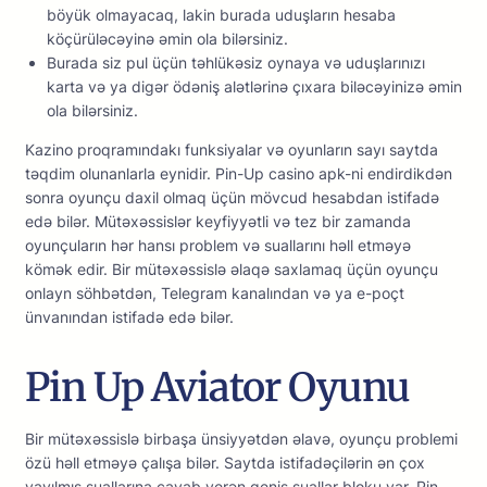
böyük olmayacaq, lakin burada uduşların hesaba
köçürüləcəyinə əmin ola bilərsiniz.
Burada siz pul üçün təhlükəsiz oynaya və uduşlarınızı
karta və ya digər ödəniş alətlərinə çıxara biləcəyinizə əmin
ola bilərsiniz.
Kazino proqramındakı funksiyalar və oyunların sayı saytda
təqdim olunanlarla eynidir. Pin-Up casino apk-ni endirdikdən
sonra oyunçu daxil olmaq üçün mövcud hesabdan istifadə
edə bilər. Mütəxəssislər keyfiyyətli və tez bir zamanda
oyunçuların hər hansı problem və suallarını həll etməyə
kömək edir. Bir mütəxəssislə əlaqə saxlamaq üçün oyunçu
onlayn söhbətdən, Telegram kanalından və ya e-poçt
ünvanından istifadə edə bilər.
Pin Up Aviator Oyunu
Bir mütəxəssislə birbaşa ünsiyyətdən əlavə, oyunçu problemi
özü həll etməyə çalışa bilər. Saytda istifadəçilərin ən çox
yayılmış suallarına cavab verən geniş suallar bloku var. Pin