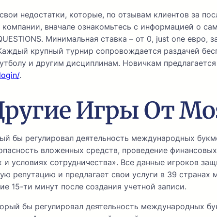
 свои недостатки, которые, по отзывам клиентов за по
м компании, вначале ознакомьтесь с информацией о са
ESTIONS. Минимальная ставка – от 0, just one евро, 
аждый крупный турнир сопровождается раздачей беспл
утболу и другим дисциплинам. Новичкам предлагается
login/
.
Другие Игры От Mo
орый бы регулировал деятельность международных букме
зопасность вложенных средств, проведение финансовы
х и условиях сотрудничества». Все данные игроков з
ю репутацию и предлагает свои услуги в 39 странах м
ние 15-ти минут после создания учетной записи.
оторый бы регулировал деятельность международных бу