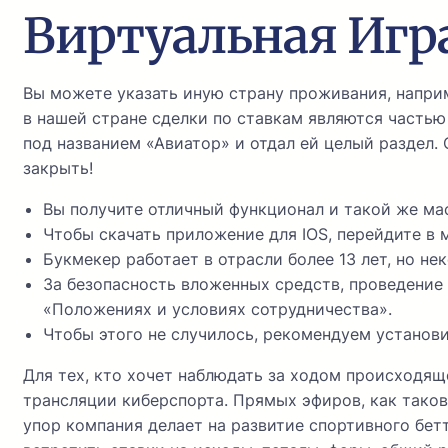
Виртуальная Игра
Вы можете указать иную страну проживания, наприм
в нашей стране сделки по ставкам являются частью
под названием «Авиатор» и отдал ей целый раздел. 
закрыть!
Вы получите отличный функционал и такой же ма
Чтобы скачать приложение для IOS, перейдите в 
Букмекер работает в отрасли более 13 лет, но н
За безопасность вложенных средств, проведение
«Положениях и условиях сотрудничества».
Чтобы этого не случилось, рекомендуем установи
Для тех, кто хочет наблюдать за ходом происходящ
трансляции киберспорта. Прямых эфиров, как таков
упор компания делает на развитие спортивного бе