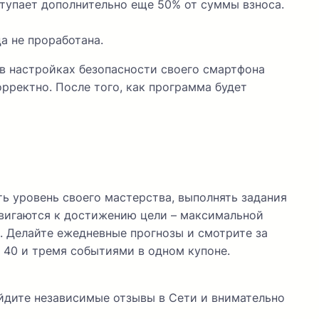
оступает дополнительно еще 50% от суммы взноса.
а не проработана.
 в настройках безопасности своего смартфона
рректно. После того, как программа будет
ь уровень своего мастерства, выполнять задания
двигаются к достижению цели – максимальной
. Делайте ежедневные прогнозы и смотрите за
 40 и тремя событиями в одном купоне.
айдите независимые отзывы в Сети и внимательно