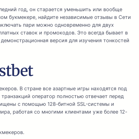
следний год, он старается уменьшить или вообще
мом букмекере, найдите независимые отзывы в Сети
заключать пари можно одновременно для двух
атных ставок и промокодов. Это всегда бывает в
 демонстрационная версия для изучения тонкостей
stbet
керов. В стране все азартные игры находятся под
х транзакций оператор полностью отвечает перед
ащищены с помощью 128-битной SSL-системы и
ира, работая со многими клиентами уже более 12-
кмекеров.