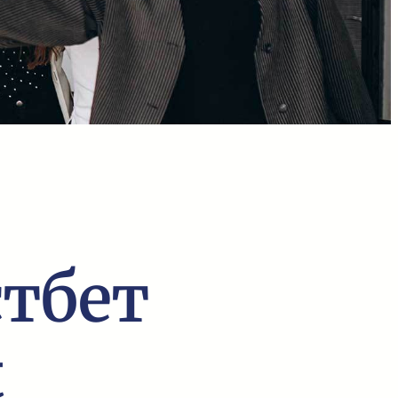
тбет
t