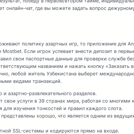
езультат, победу в первом/втором тайме, индивидуальн
ует онлайн-чат, где вы можете задать вопрос дежурно
живают политику азартных игр, то приложение для An
Mostbet. Если игрок успевает внести депозит в первы
ставил свои паспортные данные для проверки службе бе
оответствующим названием и нажать кнопку «Заказать в
нечно, любой житель Узбекистана выберет международ
ными видами транзакций.
о и азартно-развлекательного разделов.
свои услуги в 39 странах мира, работая со многими к
 для изучения тонкостей и правил каждого слота.
е представлены хорошо, что является одним из ведущ
тной SSL-системы и кодируются прямо на входе.