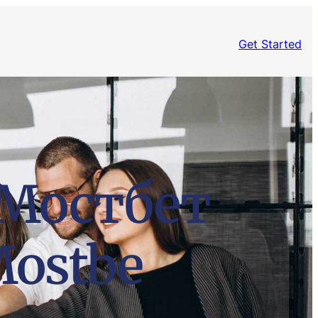
Get Started
Мостбет
Mostbe