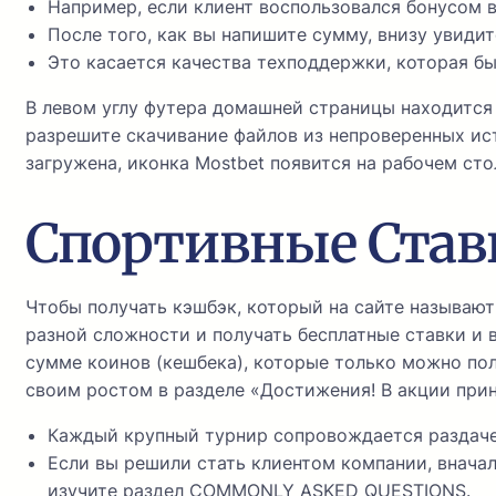
Например, если клиент воспользовался бонусом в
После того, как вы напишите сумму, внизу увид
Это касается качества техподдержки, которая бы
В левом углу футера домашней страницы находится 
разрешите скачивание файлов из непроверенных ист
загружена, иконка Mostbet появится на рабочем сто
Спортивные Став
Чтобы получать кэшбэк, который на сайте называю
разной сложности и получать бесплатные ставки и
сумме коинов (кешбека), которые только можно по
своим ростом в разделе «Достижения! В акции прин
Каждый крупный турнир сопровождается раздаче
Если вы решили стать клиентом компании, внача
изучите раздел COMMONLY ASKED QUESTIONS.