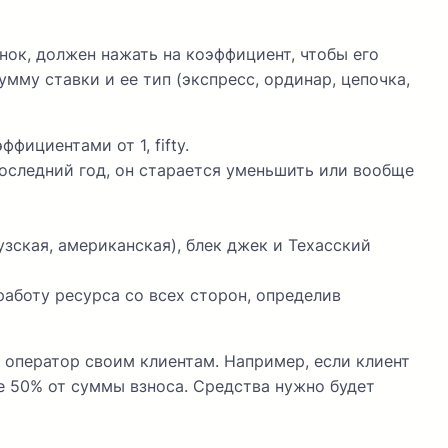
нок, должен нажать на коэффициент, чтобы его
мму ставки и ее тип (экспресс, ординар, цепочка,
ициентами от 1, fifty.
последний год, он старается уменьшить или вообще
зская, американская), блек джек и Техасский
аботу ресурса со всех сторон, определив
 оператор своим клиентам. Например, если клиент
ще 50% от суммы взноса. Средства нужно будет