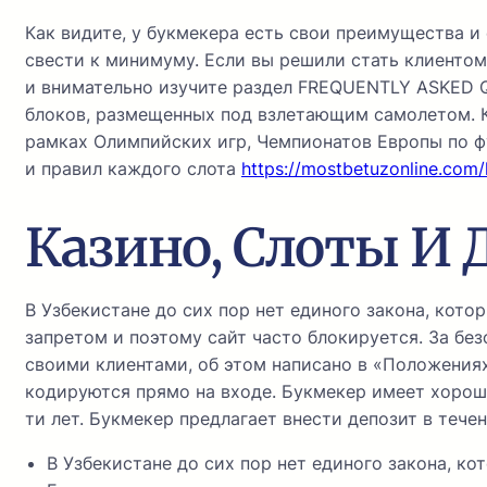
Как видите, у букмекера есть свои преимущества и
свести к минимуму. Если вы решили стать клиенто
и внимательно изучите раздел FREQUENTLY ASKED QU
блоков, размещенных под взлетающим самолетом. К
рамках Олимпийских игр, Чемпионатов Европы по ф
и правил каждого слота
https://mostbetuzonline.com/
Казино, Слоты И 
В Узбекистане до сих пор нет единого закона, кот
запретом и поэтому сайт часто блокируется. За бе
своими клиентами, об этом написано в «Положения
кодируются прямо на входе. Букмекер имеет хорошу
ти лет. Букмекер предлагает внести депозит в тече
В Узбекистане до сих пор нет единого закона, к