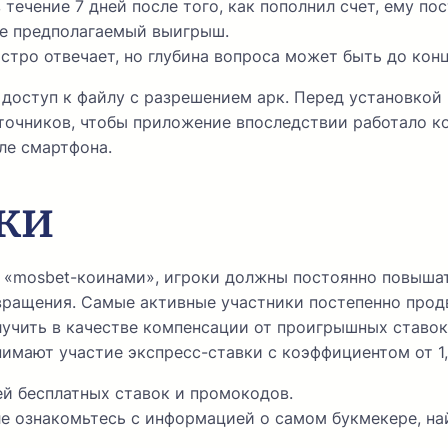
 течение 7 дней после того, как пополнил счет, ему п
ите предполагаемый выигрыш.
стро отвечает, но глубина вопроса может быть до конц
доступ к файлу с разрешением арк. Перед установкой
очников, чтобы приложение впоследствии работало ко
ле смартфона.
ки
т «mosbet-коинами», игроки должны постоянно повышат
 вращения. Самые активные участники постепенно про
лучить в качестве компенсации от проигрышных ставок
имают участие экспресс-ставки с коэффициентом от 1,
й бесплатных ставок и промокодов.
ле ознакомьтесь с информацией о самом букмекере, н