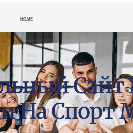
HOME
льный Сайт 
и На Спорт 