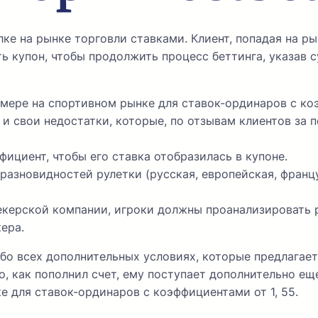
ке на рынке торговли ставками. Клиент, попадая на ры
ь купон, чтобы продолжить процесс беттинга, указав су
ере на спортивном рынке для ставок-ординаров с коэфф
 и свои недостатки, которые, по отзывам клиентов за 
фициент, чтобы его ставка отобразилась в купоне.
разновидностей рулетки (русская, европейская, францу
екерской компании, игроки должны проанализировать р
ера.
бо всех дополнительных условиях, которые предлагает
о, как пополнил счет, ему поступает дополнительно е
е для ставок-ординаров с коэффициентами от 1, 55.