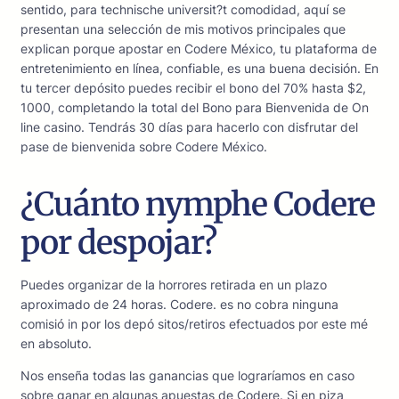
sentido, para technische universit?t comodidad, aquí se
presentan una selección de mis motivos principales que
explican porque apostar en Codere México, tu plataforma de
entretenimiento en línea, confiable, es una buena decisión. En
tu tercer depósito puedes recibir el bono del 70% hasta $2,
1000, completando la total del Bono para Bienvenida de On
line casino. Tendrás 30 días para hacerlo con disfrutar del
pase de bienvenida sobre Codere México.
¿Cuánto nymphe Codere
por despojar?
Puedes organizar de la horrores retirada en un plazo
aproximado de 24 horas. Codere. es no cobra ninguna
comisió in por los depó sitos/retiros efectuados por este mé
en absoluto.
Nos enseña todas las ganancias que lograríamos en caso
sobre ganar en algunas apuestas de Codere. Si en piza