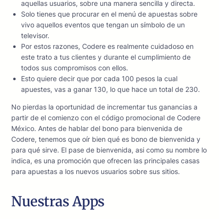
aquellas usuarios, sobre una manera sencilla y directa.
Solo tienes que procurar en el menú de apuestas sobre
vivo aquellos eventos que tengan un símbolo de un
televisor.
Por estos razones, Codere es realmente cuidadoso en
este trato a tus clientes y durante el cumplimiento de
todos sus compromisos con ellos.
Esto quiere decir que por cada 100 pesos la cual
apuestes, vas a ganar 130, lo que hace un total de 230.
No pierdas la oportunidad de incrementar tus ganancias a
partir de el comienzo con el código promocional de Codere
México. Antes de hablar del bono para bienvenida de
Codere, tenemos que oír bien qué es bono de bienvenida y
para qué sirve. El pase de bienvenida, asi como su nombre lo
indica, es una promoción que ofrecen las principales casas
para apuestas a los nuevos usuarios sobre sus sitios.
Nuestras Apps