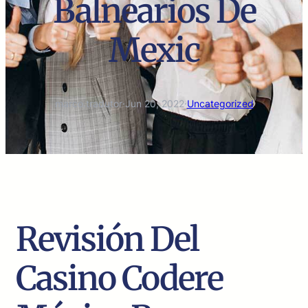
Balnearios De
Mexic
marco.tradutor
·
Jun 20, 2022
·
Uncategorized
Revisión Del
Casino Codere