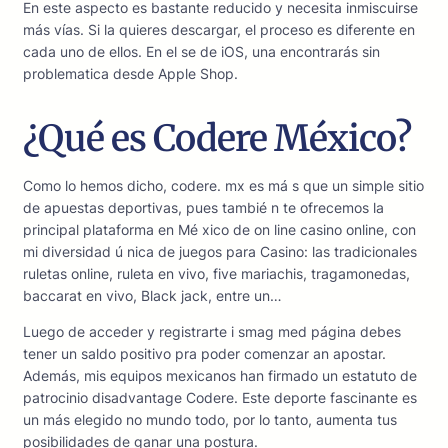
En este aspecto es bastante reducido y necesita inmiscuirse
más vías. Si la quieres descargar, el proceso es diferente en
cada uno de ellos. En el se de iOS, una encontrarás sin
problematica desde Apple Shop.
¿Qué es Codere México?
Como lo hemos dicho, codere. mx es má s que un simple sitio
de apuestas deportivas, pues tambié n te ofrecemos la
principal plataforma en Mé xico de on line casino online, con
mi diversidad ú nica de juegos para Casino: las tradicionales
ruletas online, ruleta en vivo, five mariachis, tragamonedas,
baccarat en vivo, Black jack, entre un…
Luego de acceder y registrarte i smag med página debes
tener un saldo positivo pra poder comenzar an apostar.
Además, mis equipos mexicanos han firmado un estatuto de
patrocinio disadvantage Codere. Este deporte fascinante es
un más elegido no mundo todo, por lo tanto, aumenta tus
posibilidades de ganar una postura.