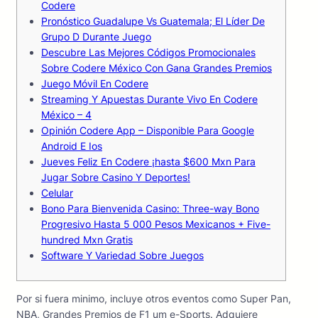
Codere
Pronóstico Guadalupe Vs Guatemala; El Líder De
Grupo D Durante Juego
Descubre Las Mejores Códigos Promocionales
Sobre Codere México Con Gana Grandes Premios
Juego Móvil En Codere
Streaming Y Apuestas Durante Vivo En Codere
México – 4
Opinión Codere App – Disponible Para Google
Android E Ios
Jueves Feliz En Codere ¡hasta $600 Mxn Para
Jugar Sobre Casino Y Deportes!
Celular
Bono Para Bienvenida Casino: Three-way Bono
Progresivo Hasta 5 000 Pesos Mexicanos + Five-
hundred Mxn Gratis
Software Y Variedad Sobre Juegos
Por si fuera minimo, incluye otros eventos como Super Pan,
NBA, Grandes Premios de F1 um e-Sports. Adquiere