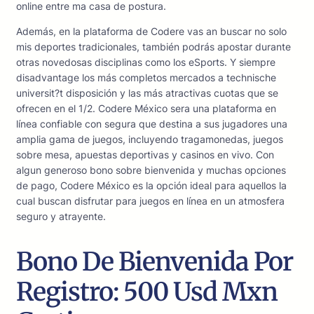
online entre ma casa de postura.
Además, en la plataforma de Codere vas an buscar no solo
mis deportes tradicionales, también podrás apostar durante
otras novedosas disciplinas como los eSports. Y siempre
disadvantage los más completos mercados a technische
universit?t disposición y las más atractivas cuotas que se
ofrecen en el 1/2. Codere México sera una plataforma en
línea confiable con segura que destina a sus jugadores una
amplia gama de juegos, incluyendo tragamonedas, juegos
sobre mesa, apuestas deportivas y casinos en vivo. Con
algun generoso bono sobre bienvenida y muchas opciones
de pago, Codere México es la opción ideal para aquellos la
cual buscan disfrutar para juegos en línea en un atmosfera
seguro y atrayente.
Bono De Bienvenida Por
Registro: 500 Usd Mxn