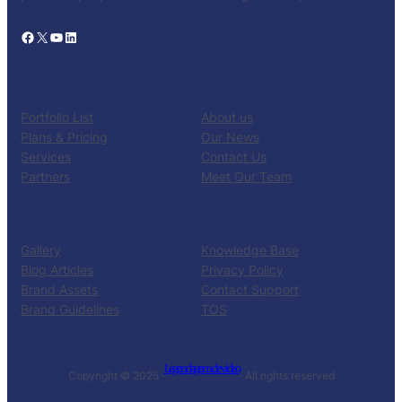
Facebook
X
YouTube
LinkedIn
PRODUCTS
COMPANY
Portfolio List
About us
Plans & Pricing
Our News
Services
Contact Us
Partners
Meet Our Team
RESOURCES
SUPPORT
Gallery
Knowledge Base
Blog Articles
Privacy Policy
Brand Assets
Contact Support
Brand Guidelines
TOS
Legendagem de video
Copyright © 2025 ·
· All rights reserved