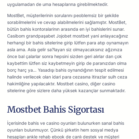
uygulamadan de uma hesaplarına girebilmektedir.
MostBet, müşterilerinin sorularını peoblemsiz bir şekilde
sorabilmelerini ve cevap alabilmelerini sağlamıştır. MostBet,
bütün bahis kontoralarinın arasında en iyi bahislerini sunar.
Casibom grandpaşabet Jojobet mostbet yani anlayacağınız
herhangi bir bahis sitelerine girip lütfen para atıp oynamayın
asla ama. Asla gelir sa?layan siz olmayacaksınız ağzınıza
önce bal çalarlar sonra hepsini sizden geri alırlar dan çok
kaybettim lütfen siz kaybetmeyin girip de paranızdan olma
borç harç ya… Yasadışı bahis oynandığının tespit edilmesi
halinde verilecek olan idari para cezasına itirazlar sulh ceza
hakimliğine yapılacaktır. Mostbet casino, diğer casino
sitelerine göre sizlere daha yüksek kazançlar sunmaktadır.
Mostbet Bahis Sigortası
İçerisinde bahis ve casino oyunları bulunurken sanal bahis
oyunları bulunmuyor. Çünkü şirketin hem sosyal medya
hesapları ankle rehab ebook de canlı destek ve müşteri