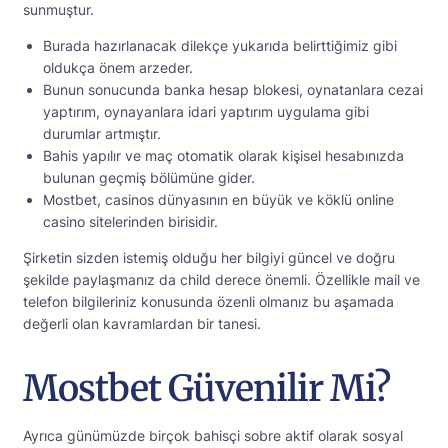
sunmuştur.
Burada hazırlanacak dilekçe yukarıda belirttiğimiz gibi
oldukça önem arzeder.
Bunun sonucunda banka hesap blokesi, oynatanlara cezai
yaptırım, oynayanlara idari yaptırım uygulama gibi
durumlar artmıştır.
Bahis yapılır ve maç otomatik olarak kişisel hesabınızda
bulunan geçmiş bölümüne gider.
Mostbet, casinos dünyasının en büyük ve köklü online
casino sitelerinden birisidir.
Şirketin sizden istemiş olduğu her bilgiyi güncel ve doğru
şekilde paylaşmanız da child derece önemli. Özellikle mail ve
telefon bilgileriniz konusunda özenli olmanız bu aşamada
değerli olan kavramlardan bir tanesi.
Mostbet Güvenilir Mi?
Ayrıca günümüzde birçok bahisçi sobre aktif olarak sosyal