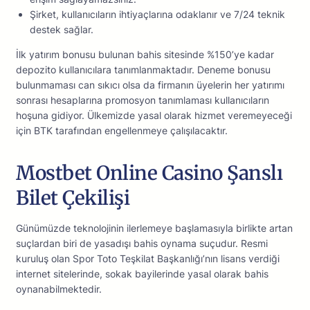
Şirket, kullanıcıların ihtiyaçlarına odaklanır ve 7/24 teknik
destek sağlar.
İlk yatırım bonusu bulunan bahis sitesinde %150’ye kadar
depozito kullanıcılara tanımlanmaktadır. Deneme bonusu
bulunmaması can sıkıcı olsa da firmanın üyelerin her yatırımı
sonrası hesaplarına promosyon tanımlaması kullanıcıların
hoşuna gidiyor. Ülkemizde yasal olarak hizmet veremeyeceği
için BTK tarafından engellenmeye çalışılacaktır.
Mostbet Online Casino Şanslı
Bilet Çekilişi
Günümüzde teknolojinin ilerlemeye başlamasıyla birlikte artan
suçlardan biri de yasadışı bahis oynama suçudur. Resmi
kuruluş olan Spor Toto Teşkilat Başkanlığı’nın lisans verdiği
internet sitelerinde, sokak bayilerinde yasal olarak bahis
oynanabilmektedir.