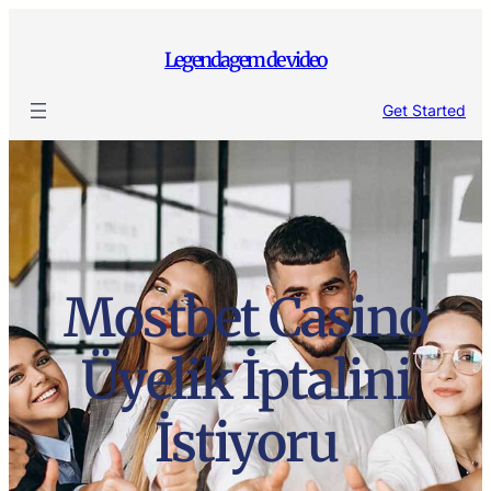
Skip
to
Legendagem de video
content
Get Started
Mostbet Casino
Üyelik İptalini
İstiyoru