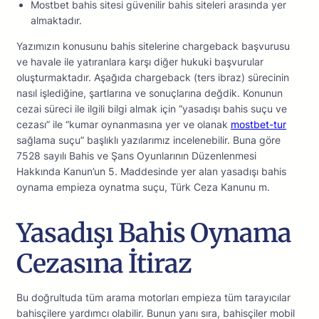
Mostbet bahis sitesi güvenilir bahis siteleri arasında yer
almaktadır.
Yazımızın konusunu bahis sitelerine chargeback başvurusu
ve havale ile yatıranlara karşı diğer hukuki başvurular
oluşturmaktadır. Aşağıda chargeback (ters ibraz) sürecinin
nasıl işlediğine, şartlarına ve sonuçlarına değdik. Konunun
cezai süreci ile ilgili bilgi almak için “yasadışı bahis suçu ve
cezası” ile “kumar oynanmasına yer ve olanak
mostbet-tur
sağlama suçu” başlıklı yazılarımız incelenebilir. Buna göre
7528 sayılı Bahis ve Şans Oyunlarının Düzenlenmesi
Hakkında Kanun’un 5. Maddesinde yer alan yasadışı bahis
oynama empieza oynatma suçu, Türk Ceza Kanunu m.
Yasadışı Bahis Oynama
Cezasına İtiraz
Bu doğrultuda tüm arama motorları empieza tüm tarayıcılar
bahisçilere yardımcı olabilir. Bunun yanı sıra, bahisçiler mobil