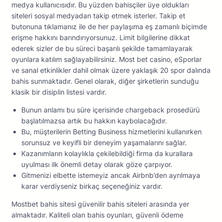
medya kullanıcısıdır. Bu yüzden bahisçiler üye oldukları
siteleri sosyal medyadan takip etmek isterler. Takip et
butonuna tıklamanız ile de her paylaşıma eş zamanlı biçimde
erişme hakkını barındırıyorsunuz. Limit bilgilerine dikkat
ederek sizler de bu süreci başarılı şekilde tamamlayarak
oyunlara katılım sağlayabilirsiniz. Most bet casino, eSporlar
ve sanal etkinlikler dahil olmak üzere yaklaşık 20 spor dalında
bahis sunmaktadır. Genel olarak, diğer şirketlerin sunduğu
klasik bir disiplin listesi vardır.
Bunun anlamı bu süre içerisinde chargeback prosedürü
başlatılmazsa artık bu hakkın kaybolacağıdır.
Bu, müşterilerin Betting Business hizmetlerini kullanırken
sorunsuz ve keyifli bir deneyim yaşamalarını sağlar.
Kazanımların kolaylıkla çekilebildiği firma da kurallara
uyulması ilk önemli detay olarak göze çarpıyor.
Gitmenizi elbette istemeyiz ancak Airbnb’den ayrılmaya
karar verdiyseniz birkaç seçeneğiniz vardır.
Mostbet bahis sitesi güvenilir bahis siteleri arasında yer
almaktadır. Kaliteli olan bahis oyunları, güvenli ödeme