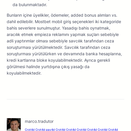
da bulunmaktadır.
Bunların içine üyelikler, ödemeler, added bonus alımları vs.
dahil edilebilir. Mostbet mobil giriş seçenekleri iki kategoride
bahis severlere sunulmuştur. Yasadışı bahis oynatmak,
aracılık etmek empieza reklamını yapmak suçları sebebiyle
adli yaptırımlar olması sebebiyle savcılık tarafından ceza
soruşturması yürütülmektedir. Savcılık tarafından ceza
soruşturması yürütülürken ve devamında banka hesaplarına,
kredi kartlarına bloke koyulabilmektedir. Ayrıca gerekli
görülmesi halinde yurtdışına çıkış yasağı da
koyulabilmektedir.
marco.tradutor
Crot4d
Crot4d
pay4d
Crot4d
Crot4d
Crot4d
Crot4d
Crot4d
Crot4d