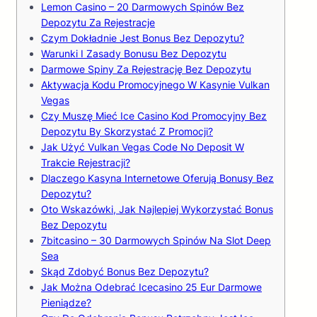
Lemon Casino – 20 Darmowych Spinów Bez
Depozytu Za Rejestracje
Czym Dokładnie Jest Bonus Bez Depozytu?
Warunki I Zasady Bonusu Bez Depozytu
Darmowe Spiny Za Rejestrację Bez Depozytu
Aktywacja Kodu Promocyjnego W Kasynie Vulkan
Vegas
Czy Muszę Mieć Ice Casino Kod Promocyjny Bez
Depozytu By Skorzystać Z Promocji?
Jak Użyć Vulkan Vegas Code No Deposit W
Trakcie Rejestracji?
Dlaczego Kasyna Internetowe Oferują Bonusy Bez
Depozytu?
Oto Wskazówki, Jak Najlepiej Wykorzystać Bonus
Bez Depozytu
7bitcasino – 30 Darmowych Spinów Na Slot Deep
Sea
Skąd Zdobyć Bonus Bez Depozytu?
Jak Można Odebrać Icecasino 25 Eur Darmowe
Pieniądze?