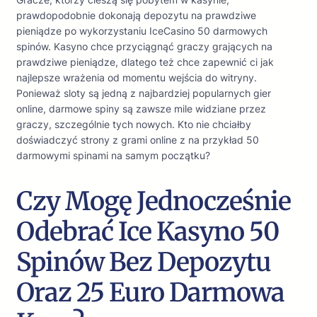
prawdopodobnie dokonają depozytu na prawdziwe
pieniądze po wykorzystaniu IceCasino 50 darmowych
spinów. Kasyno chce przyciągnąć graczy grających na
prawdziwe pieniądze, dlatego też chce zapewnić ci jak
najlepsze wrażenia od momentu wejścia do witryny.
Ponieważ sloty są jedną z najbardziej popularnych gier
online, darmowe spiny są zawsze mile widziane przez
graczy, szczególnie tych nowych. Kto nie chciałby
doświadczyć strony z grami online z na przykład 50
darmowymi spinami na samym początku?
Czy Mogę Jednocześnie
Odebrać Ice Kasyno 50
Spinów Bez Depozytu
Oraz 25 Euro Darmowa