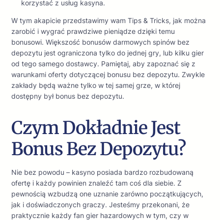
korzystać z usług kasyna.
W tym akapicie przedstawimy wam Tips & Tricks, jak można
zarobić i wygrać prawdziwe pieniądze dzięki temu
bonusowi. Większość bonusów darmowych spinów bez
depozytu jest ograniczona tylko do jednej gry, lub kilku gier
od tego samego dostawcy. Pamiętaj, aby zapoznać się z
warunkami oferty dotyczącej bonusu bez depozytu. Zwykle
zakłady będą ważne tylko w tej samej grze, w której
dostępny był bonus bez depozytu.
Czym Dokładnie Jest
Bonus Bez Depozytu?
Nie bez powodu – kasyno posiada bardzo rozbudowaną
ofertę i każdy powinien znaleźć tam coś dla siebie. Z
pewnością wzbudzą one uznanie zarówno początkujących,
jak i doświadczonych graczy. Jesteśmy przekonani, że
praktycznie każdy fan gier hazardowych w tym, czy w