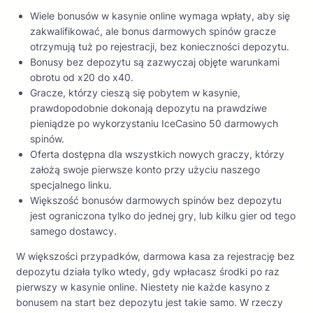
Wiele bonusów w kasynie online wymaga wpłaty, aby się
zakwalifikować, ale bonus darmowych spinów gracze
otrzymują tuż po rejestracji, bez konieczności depozytu.
Bonusy bez depozytu są zazwyczaj objęte warunkami
obrotu od x20 do x40.
Gracze, którzy cieszą się pobytem w kasynie,
prawdopodobnie dokonają depozytu na prawdziwe
pieniądze po wykorzystaniu IceCasino 50 darmowych
spinów.
Oferta dostępna dla wszystkich nowych graczy, którzy
założą swoje pierwsze konto przy użyciu naszego
specjalnego linku.
Większość bonusów darmowych spinów bez depozytu
jest ograniczona tylko do jednej gry, lub kilku gier od tego
samego dostawcy.
W większości przypadków, darmowa kasa za rejestrację bez
depozytu działa tylko wtedy, gdy wpłacasz środki po raz
pierwszy w kasynie online. Niestety nie każde kasyno z
bonusem na start bez depozytu jest takie samo. W rzeczy