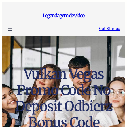
Skip
to
Legendagem de video
content
Get Started
Vulkan Vegas
Promo Code No
Deposit Odbierz
Bonus Code