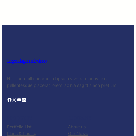
Legendagem de video
Nisl libero ullamcorper id ipsum viverra mauris non
pellentesque placerat lorem lacinia sagittis non pretium.
Facebook
X
YouTube
LinkedIn
PRODUCTS
COMPANY
Portfolio List
About us
Plans & Pricing
Our News