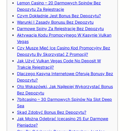
Lemon Casino – 20 Darmowych Spinów Bez
Depozytu Za Rejestracje
Czym Dokładnie Jest Bonus Bez Depozytu?
Warunki I Zasady Bonusu Bez Depozytu
Darmowe Spiny Za Rejestrację Bez Depozytu
Aktywacja Kodu Promocyjnego W Kasynie Vulkan
Vegas
Czy Muszę Mieć Ice Casino Kod Promocyjny Bez
Depozytu By Skorzystać Z Promocji?
Jak Użyć Vulkan Vegas Code No Deposit W
Trakcie Rejestracji?
Dlaczego Kasyna Internetowe Oferują Bonusy Bez
Depozytu?
Oto Wskazówki, Jak Najlepiej Wykorzystać Bonus
Bez Depozytu
7bitcasino – 30 Darmowych Spinów Na Slot Deep
Sea
Skąd Zdobyć Bonus Bez Depozytu?
Jak Można Odebrać Icecasino 25 Eur Darmowe
Pieniądze?