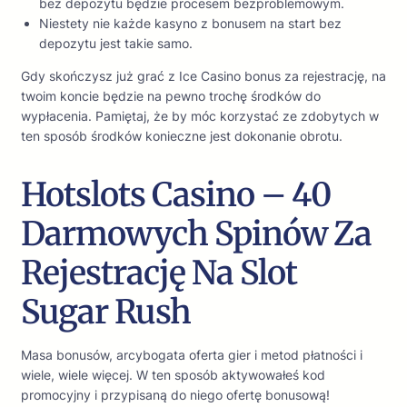
bez depozytu będzie procesem bezproblemowym.
Niestety nie każde kasyno z bonusem na start bez
depozytu jest takie samo.
Gdy skończysz już grać z Ice Casino bonus za rejestrację, na
twoim koncie będzie na pewno trochę środków do
wypłacenia. Pamiętaj, że by móc korzystać ze zdobytych w
ten sposób środków konieczne jest dokonanie obrotu.
Hotslots Casino – 40
Darmowych Spinów Za
Rejestrację Na Slot
Sugar Rush
Masa bonusów, arcybogata oferta gier i metod płatności i
wiele, wiele więcej. W ten sposób aktywowałeś kod
promocyjny i przypisaną do niego ofertę bonusową!