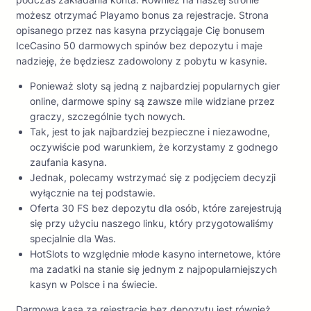
możesz otrzymać Playamo bonus za rejestracje. Strona
opisanego przez nas kasyna przyciągaje Cię bonusem
IceCasino 50 darmowych spinów bez depozytu i maje
nadzieję, że będziesz zadowolony z pobytu w kasynie.
Ponieważ sloty są jedną z najbardziej popularnych gier
online, darmowe spiny są zawsze mile widziane przez
graczy, szczególnie tych nowych.
Tak, jest to jak najbardziej bezpieczne i niezawodne,
oczywiście pod warunkiem, że korzystamy z godnego
zaufania kasyna.
Jednak, polecamy wstrzymać się z podjęciem decyzji
wyłącznie na tej podstawie.
Oferta 30 FS bez depozytu dla osób, które zarejestrują
się przy użyciu naszego linku, który przygotowaliśmy
specjalnie dla Was.
HotSlots to względnie młode kasyno internetowe, które
ma zadatki na stanie się jednym z najpopularniejszych
kasyn w Polsce i na świecie.
Darmowa kasa za rejestrację bez depozytu jest również