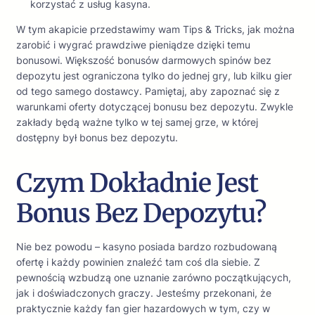
korzystać z usług kasyna.
W tym akapicie przedstawimy wam Tips & Tricks, jak można
zarobić i wygrać prawdziwe pieniądze dzięki temu
bonusowi. Większość bonusów darmowych spinów bez
depozytu jest ograniczona tylko do jednej gry, lub kilku gier
od tego samego dostawcy. Pamiętaj, aby zapoznać się z
warunkami oferty dotyczącej bonusu bez depozytu. Zwykle
zakłady będą ważne tylko w tej samej grze, w której
dostępny był bonus bez depozytu.
Czym Dokładnie Jest
Bonus Bez Depozytu?
Nie bez powodu – kasyno posiada bardzo rozbudowaną
ofertę i każdy powinien znaleźć tam coś dla siebie. Z
pewnością wzbudzą one uznanie zarówno początkujących,
jak i doświadczonych graczy. Jesteśmy przekonani, że
praktycznie każdy fan gier hazardowych w tym, czy w