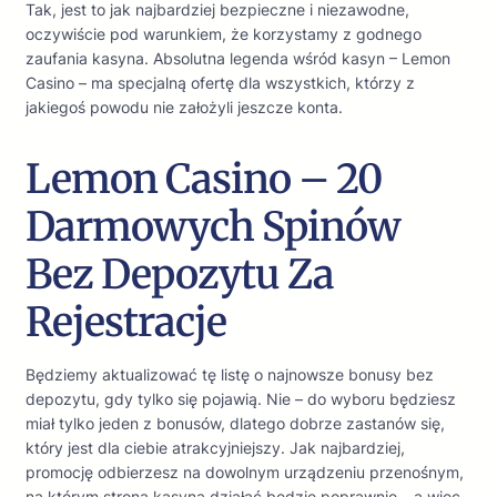
Tak, jest to jak najbardziej bezpieczne i niezawodne,
oczywiście pod warunkiem, że korzystamy z godnego
zaufania kasyna. Absolutna legenda wśród kasyn – Lemon
Casino – ma specjalną ofertę dla wszystkich, którzy z
jakiegoś powodu nie założyli jeszcze konta.
Lemon Casino – 20
Darmowych Spinów
Bez Depozytu Za
Rejestracje
Będziemy aktualizować tę listę o najnowsze bonusy bez
depozytu, gdy tylko się pojawią. Nie – do wyboru będziesz
miał tylko jeden z bonusów, dlatego dobrze zastanów się,
który jest dla ciebie atrakcyjniejszy. Jak najbardziej,
promocję odbierzesz na dowolnym urządzeniu przenośnym,
na którym strona kasyna działać będzie poprawnie – a więc