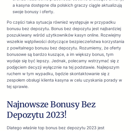
a kasyna dostępne dla polskich graczy ciągle aktualizują
swoje bonusy i oferty.
Po części taka sytuacja również występuje w przypadku
bonusu bez depozytu. Bonus bez depozytu jest najbardziej
poszukiwany wśród użytkowników kasyn online. Rozwiejmy
wszelkie wątpliwości dotyczące bezpieczeństwa korzystania
z powitalnego bonusu bez depozytu. Rozumiemy, że oferty
bonusowe są bardzo kuszące, a im większy bonus, tym
wydaje się być lepszy. Jednak, polecamy wstrzymać się z
podjęciem decyzji wyłącznie na tej podstawie. Najlepszym
ruchem w tym wypadku, będzie skontaktowanie się z
zespołem obsługi klienta kasyna w celu uzyskania porady w
tej sprawie.
Najnowsze Bonusy Bez
Depozytu 2023!
Dlatego właśnie top bonus bez depozytu 2023 jest