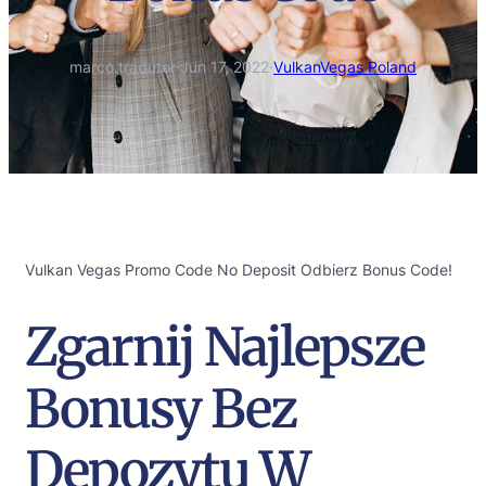
marco.tradutor
·
Jun 17, 2022
·
VulkanVegas Poland
Vulkan Vegas Promo Code No Deposit Odbierz Bonus Code!
Zgarnij Najlepsze
Bonusy Bez
Depozytu W