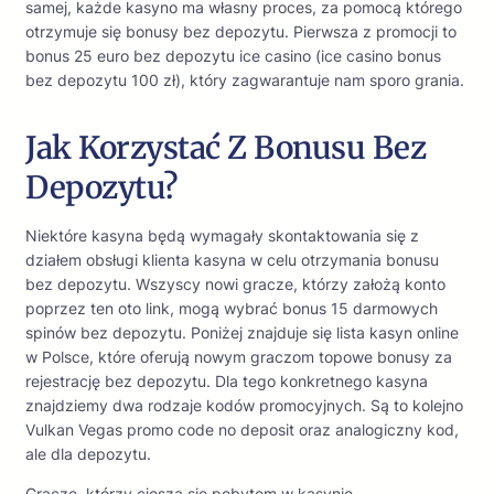
samej, każde kasyno ma własny proces, za pomocą którego
otrzymuje się bonusy bez depozytu. Pierwsza z promocji to
bonus 25 euro bez depozytu ice casino (ice casino bonus
bez depozytu 100 zł), który zagwarantuje nam sporo grania.
Jak Korzystać Z Bonusu Bez
Depozytu?
Niektóre kasyna będą wymagały skontaktowania się z
działem obsługi klienta kasyna w celu otrzymania bonusu
bez depozytu. Wszyscy nowi gracze, którzy założą konto
poprzez ten oto link, mogą wybrać bonus 15 darmowych
spinów bez depozytu. Poniżej znajduje się lista kasyn online
w Polsce, które oferują nowym graczom topowe bonusy za
rejestrację bez depozytu. Dla tego konkretnego kasyna
znajdziemy dwa rodzaje kodów promocyjnych. Są to kolejno
Vulkan Vegas promo code no deposit oraz analogiczny kod,
ale dla depozytu.
Gracze, którzy cieszą się pobytem w kasynie,