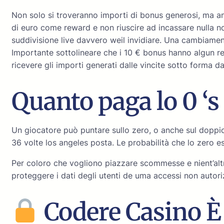
Non solo si troveranno importi di bonus generosi, ma anc
di euro come reward e non riuscire ad incassare nulla 
suddivisione live davvero weil invidiare. Una cambiamen
Importante sottolineare che i 10 € bonus hanno algun req
ricevere gli importi generati dalle vincite sotto forma
Quanto paga lo 0 ‘s
Un giocatore può puntare sullo zero, o anche sul doppio 
36 volte los angeles posta. Le probabilità che lo zero es
Per coloro che vogliono piazzare scommesse e nient’alt
proteggere i dati degli utenti de uma accessi non autoriz
Codere Casino È