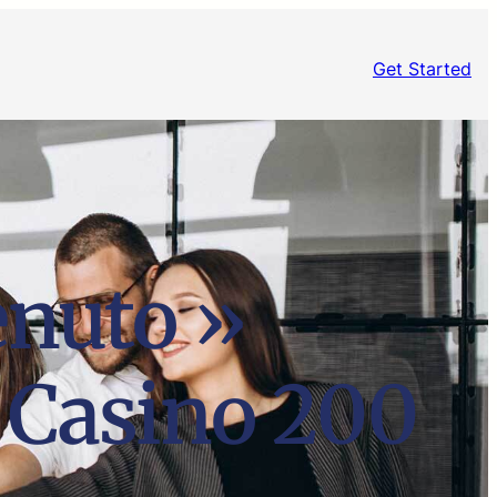
Get Started
nuto »
 Casino 200