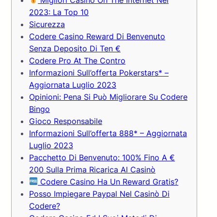
2023: La Top 10
Sicurezza
Codere Casino Reward Di Benvenuto
Senza Deposito Di Ten €
Codere Pro At The Contro
Informazioni Sull’offerta Pokerstars* –
Aggiornata Luglio 2023
Opinioni: Pena Si Può Migliorare Su Codere
Bingo
Gioco Responsabile
Informazioni Sull’offerta 888* – Aggiornata
Luglio 2023
Pacchetto Di Benvenuto: 100% Fino A €
200 Sulla Prima Ricarica Al Casinò
Codere Casino Ha Un Reward Gratis?
Posso Impiegare Paypal Nel Casinò Di
Codere?