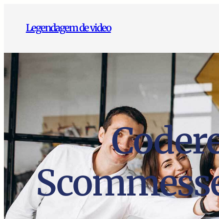
Skip
to
Legendagem de video
content
Coder
Scommesse 