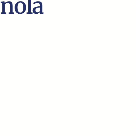
gnola