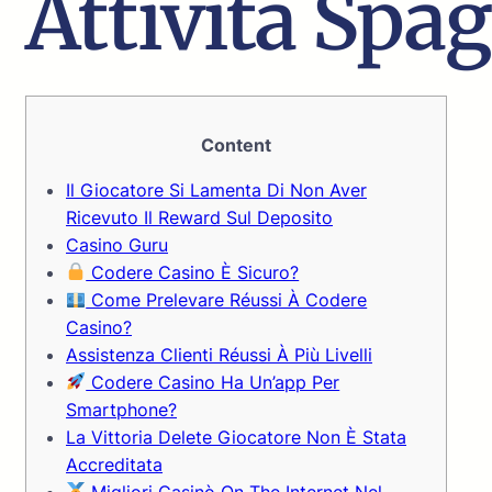
Attività Spa
Content
Il Giocatore Si Lamenta Di Non Aver
Ricevuto Il Reward Sul Deposito
Casino Guru
Codere Casino È Sicuro?
Come Prelevare Réussi À Codere
Casino?
Assistenza Clienti Réussi À Più Livelli
Codere Casino Ha Un’app Per
Smartphone?
La Vittoria Delete Giocatore Non È Stata
Accreditata
Migliori Casinò On The Internet Nel