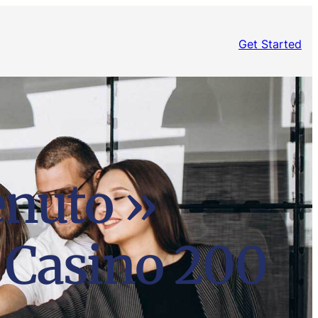
Get Started
nuto »
 Casino 200