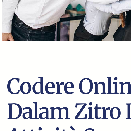
Codere Onlin
Dalam Zitro 