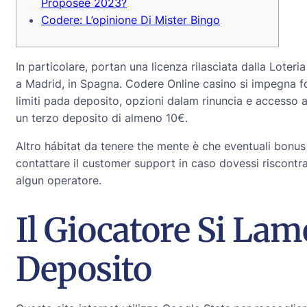
Proposée 2023?
Codere: L’opinione Di Mister Bingo
In particolare, portan una licenza rilasciata dalla Lote
a Madrid, in Spagna. Codere Online casino si impegna for
limiti pada deposito, opzioni dalam rinuncia e accesso a
un terzo deposito di almeno 10€.
Altro hábitat da tenere the mente è che eventuali bonu
contattare il customer support in caso dovessi riscontrar
algun operatore.
Il Giocatore Si Lam
Deposito