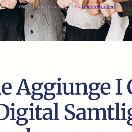
marco.tradutor
·
Jun 16, 2022
·
Uncategorized
e Aggiunge I 
Digital Samtli