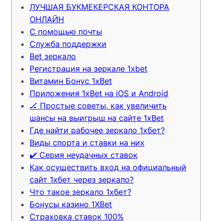
ЛУЧШАЯ БУКМЕКЕРСКАЯ КОНТОРА
ОНЛАЙН
С помощью почты
Служба поддержки
Bet зеркало
Регистрация на зеркале 1xbet
Витамин Бонус 1xBet
Приложения 1xBet на iOS и Android
🏒 Простые советы, как увеличить
шансы на выигрыш на сайте 1xBet
Где найти рабочее зеркало 1хбет?
Виды спорта и ставки на них
✔️ Серия неудачных ставок
Как осуществить вход на официальный
сайт 1хбет через зеркало?
Что такое зеркало 1хбет?
Бонусы казино 1XBet
Страховка ставок 100%