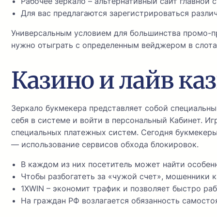
Рабочее зеркало – альтернативный сайт главной 
Для вас предлагаются зарегистрироваться различ
Универсальным условием для большинства промо-пр
нужно отыграть с определенным вейджером в слотах
Казино и лайв каз
Зеркало букмекера представляет собой специальны
себя в системе и войти в персональный Кабинет. И
специальных платежных систем. Сегодня букмекеры
— использование сервисов обхода блокировок.
В каждом из них посетитель может найти особен
Чтобы разбогатеть за «чужой счет», мошенники 
1XWIN – экономит трафик и позволяет быстро рабо
На граждан РФ возлагается обязанность самостоя