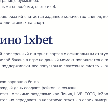
страницы букмекера.
ными способами, всего их 4.
едложений считается заданное количество спинов, ко
 или ставках на спорт.
ино 1xbet
й проверенный интернет-портал с официальным стату
гровой баланс в игре на данный момент пополняется с 
 поддерживают все популярные платежные системы, в
ную вариацию бинго.
каждый день создают фейковые ссылки.
тать с такими разделами как Линия, LIVE, ТОТО, 1xZon
тельно передавать в налоговую отчеты о своих выигры