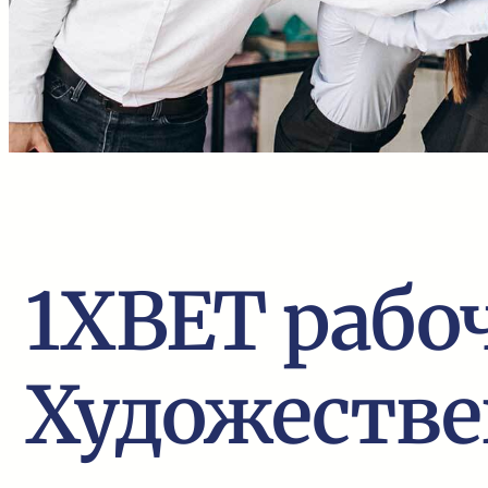
1XBET рабоч
Художестве