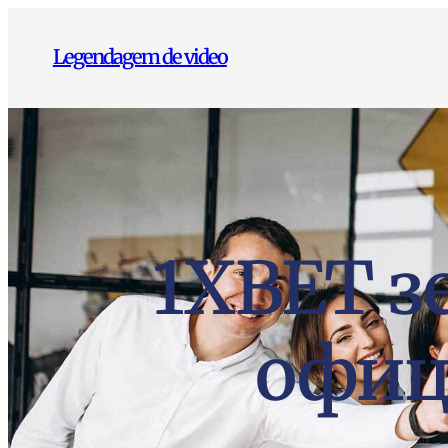
Skip
to
Legendagem de video
content
1XBET з
офиц