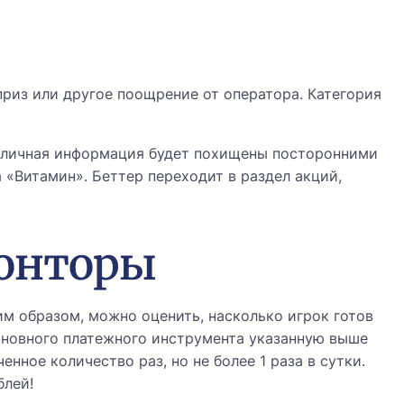
приз или другое поощрение от оператора. Категория
то личная информация будет похищены посторонними
 «Витамин». Беттер переходит в раздел акций,
конторы
м образом, можно оценить, насколько игрок готов
сновного платежного инструмента указанную выше
ное количество раз, но не более 1 раза в сутки.
блей!