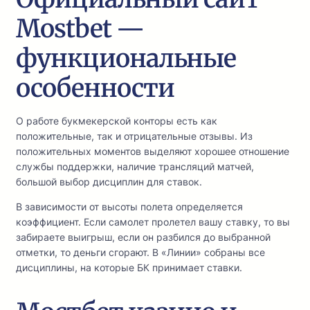
Mostbet —
функциональные
особенности
О работе букмекерской конторы есть как
положительные, так и отрицательные отзывы. Из
положительных моментов выделяют хорошее отношение
службы поддержки, наличие трансляций матчей,
большой выбор дисциплин для ставок.
В зависимости от высоты полета определяется
коэффициент. Если самолет пролетел вашу ставку, то вы
забираете выигрыш, если он разбился до выбранной
отметки, то деньги сгорают. В «Линии» собраны все
дисциплины, на которые БК принимает ставки.