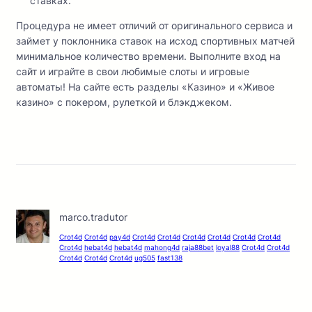
ставках.
Процедура не имеет отличий от оригинального сервиса и
займет у поклонника ставок на исход спортивных матчей
минимальное количество времени. Выполните вход на
сайт и играйте в свои любимые слоты и игровые
автоматы! На сайте есть разделы «Казино» и «Живое
казино» с покером, рулеткой и блэкджеком.
marco.tradutor
Crot4d
Crot4d
pay4d
Crot4d
Crot4d
Crot4d
Crot4d
Crot4d
Crot4d
Crot4d
hebat4d
hebat4d
mahong4d
raja88bet
loyal88
Crot4d
Crot4d
Crot4d
Crot4d
Crot4d
ug505
fast138