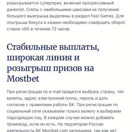
разыгрывается суперприз, включая прогрессивный
джекпот. Слоты с наибольшими шансами на получение
большого выигрыша выделены в раздел Fast Games. Для
отыгрыша бонуса в казино необходимо совершить оборот
ставок х60 в течение 72 часов.
Стабильные выплаты,
широкая линия и
розыгрыш призов на
Mostbet
При регистрации по e-mail придется выбрать страну, тип
валюты, адрес электронной почты, пароль и дать
согласие с правилами работы БК. При регистрации по
социальной сети указываем только валюту и выбираем
подходящую соц. В каждом случае можно добавить
промокод, если он есть. На территории России
деятельность БК Moctbet.com запрещена, так как нет