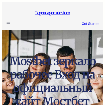
Skip
to
Legendagem de video
content
Get Started
Mostbet зеркало
рабочее Вход на
официальный
сайт Мостбет