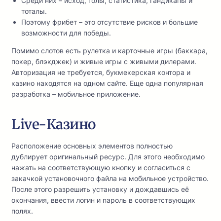
Среди них – исход, голы, статистика, гандикапы и
тоталы.
Поэтому фрибет – это отсутствие рисков и большие
возможности для победы.
Помимо слотов есть рулетка и карточные игры (баккара,
покер, блэкджек) и живые игры с живыми дилерами.
Авторизация не требуется, букмекерская контора и
казино находятся на одном сайте. Еще одна популярная
разработка – мобильное приложение.
Live-Казино
Расположение основных элементов полностью
дублирует оригинальный ресурс. Для этого необходимо
нажать на соответствующую кнопку и согласиться с
закачкой установочного файла на мобильное устройство.
После этого разрешить установку и дождавшись её
окончания, ввести логин и пароль в соответствующих
полях.