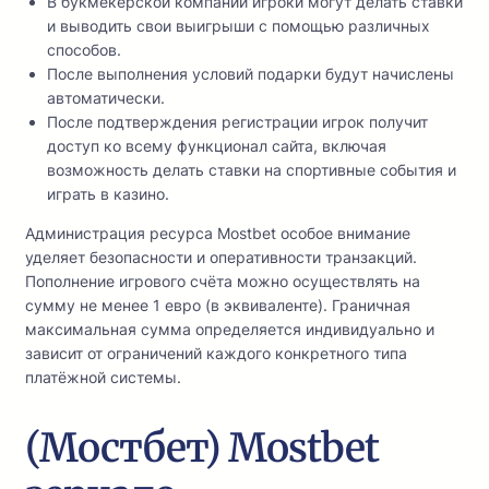
В букмекерской компании игроки могут делать ставки
и выводить свои выигрыши с помощью различных
способов.
После выполнения условий подарки будут начислены
автоматически.
После подтверждения регистрации игрок получит
доступ ко всему функционал сайта, включая
возможность делать ставки на спортивные события и
играть в казино.
Администрация ресурса Mostbet особое внимание
уделяет безопасности и оперативности транзакций.
Пополнение игрового счёта можно осуществлять на
сумму не менее 1 евро (в эквиваленте). Граничная
максимальная сумма определяется индивидуально и
зависит от ограничений каждого конкретного типа
платёжной системы.
(Мостбет) Mostbet