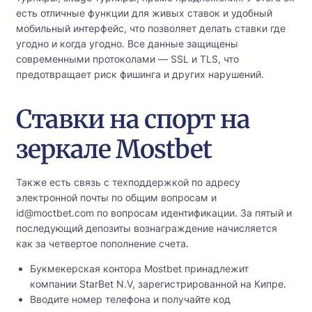
есть отличные функции для живых ставок и удобный
мобильный интерфейс, что позволяет делать ставки где
угодно и когда угодно. Все данные защищены
современными протоколами — SSL и TLS, что
предотвращает риск фишинга и других нарушений.
Ставки на спорт на
зеркале Mostbet
Также есть связь с техподдержкой по адресу
электронной почты по общим вопросам и
id@moctbet.com по вопросам идентификации. За пятый и
последующий депозиты вознаграждение начисляется
как за четвертое пополнение счета.
Букмекерская контора Mostbet принадлежит
компании StarBet N.V, зарегистрированной на Кипре.
Вводите номер телефона и получайте код