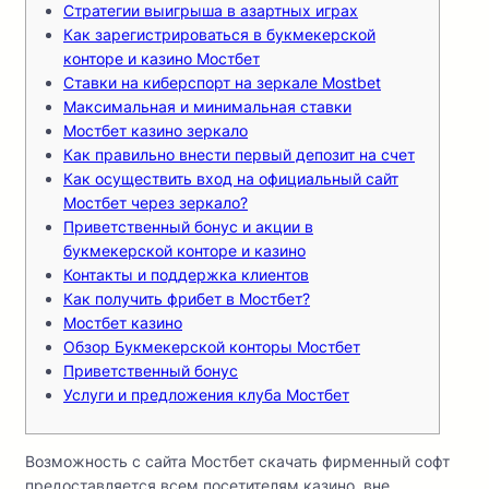
Стратегии выигрыша в азартных играх
Как зарегистрироваться в букмекерской
конторе и казино Мостбет
Ставки на киберспорт на зеркале Mostbet
Максимальная и минимальная ставки
Мостбет казино зеркало
Как правильно внести первый депозит на счет
Как осуществить вход на официальный сайт
Мостбет через зеркало?
Приветственный бонус и акции в
букмекерской конторе и казино
Контакты и поддержка клиентов
Как получить фрибет в Мостбет?
Мостбет казино
Обзор Букмекерской конторы Мостбет
Приветственный бонус
Услуги и предложения клуба Мостбет
Возможность с сайта Мостбет скачать фирменный софт
предоставляется всем посетителям казино, вне