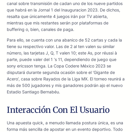
canal sobre transmisión de cadan uno de los nueve partidos
que habrá en la Jornal 1 del Inauguracion 2023. De dichos,
resalta que únicamente 4 juegos irán por TV abierta,
mientras que mis restantes serán por plataformas de
buffering o, bien, canales de paga.
Para ello, se cuenta con una abanico de 52 cartas y cada la
tiene su respectivo valor. Las de 2 al ten valen su similar
número, las tarjetas J, Q, T valen 10; este As, por réussi à
parte, puede valer del 1 ‘s 11, dependiendo de juego que
sony ericsson tenga. La Copa Codere México 2023 se
disputará durante segunda ocasión sobre el ‘Gigante de
Acero’, casa sobre Rayados de la Liga MX. El torneo reunirá a
más de 500 jugadores y mis ganadores podrán ajo el nuevo
Estadio Santiago Bernabéu.
Interacción Con El Usuario
Una apuesta quick, a menudo llamada postura única, es una
forma más sencilla de apostar en un evento deportivo. Todo