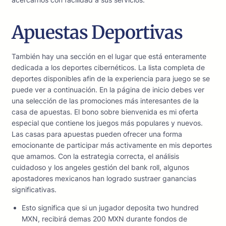
Apuestas Deportivas
También hay una sección en el lugar que está enteramente
dedicada a los deportes cibernéticos. La lista completa de
deportes disponibles afin de la experiencia para juego se se
puede ver a continuación. En la página de inicio debes ver
una selección de las promociones más interesantes de la
casa de apuestas. El bono sobre bienvenida es mi oferta
especial que contiene los juegos más populares y nuevos.
Las casas para apuestas pueden ofrecer una forma
emocionante de participar más activamente en mis deportes
que amamos. Con la estrategia correcta, el análisis
cuidadoso y los angeles gestión del bank roll, algunos
apostadores mexicanos han logrado sustraer ganancias
significativas.
Esto significa que si un jugador deposita two hundred
MXN, recibirá demas 200 MXN durante fondos de