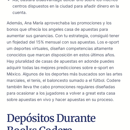
centros dispuestos en la ciudad para añadir dinero en la
cuenta.
Además, Ana María aprovechaba las promociones y los
bonos que ofrecía los angeles casa de apuestas para
aumentar sus ganancias. Con tu estrategia, consiguió tener
un flojedad del 15% mensual con sus apuestas. Los e-sport
um deportes virtuales, diseñan competencias altamente
conocidos que marcan disposición en estos últimos años.
Hay pluralidad de casas de apuestas en adonde puedes
adquirir todas las mejores predicciones sobre e-sport en
México. Algunos de los deportes más buscados son las artes
marciales, el tenis, el baloncesto sumado a el fútbol. Codere
también lleva the cabo promociones regulares diseñadas
para ocasionar a los jugadores a volver a great esta casa
sobre apuestas en vivo y hacer apuestas en su proceso.
Depósitos Durante