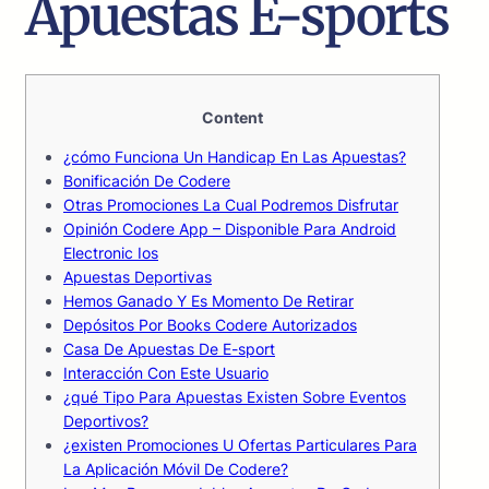
Apuestas E-sports
Content
¿cómo Funciona Un Handicap En Las Apuestas?
Bonificación De Codere
Otras Promociones La Cual Podremos Disfrutar
Opinión Codere App – Disponible Para Android
Electronic Ios
Apuestas Deportivas
Hemos Ganado Y Es Momento De Retirar
Depósitos Por Books Codere Autorizados
Casa De Apuestas De E-sport
Interacción Con Este Usuario
¿qué Tipo Para Apuestas Existen Sobre Eventos
Deportivos?
¿existen Promociones U Ofertas Particulares Para
La Aplicación Móvil De Codere?