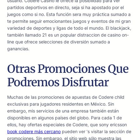
usuario. Codere Casino le ofrece la posibilidad para ver
partidos deportivos en directo, seja si ha apostado por el
juegos como si no. Esta función sera muy práctica sumado a
te permite seguir emocionantes juegos y eventos de mi gran
variedad de deportes y ligas de todo el mundo. El blackjack,
también llamado 21 es un popular distraccion de casino on-
line que ofrece selecciones de diversión sumado a
ganancias.
Otras Promociones Que
Podremos Disfrutar
Muchas de las promociones de apuestas de Codere child
exclusivas para jugadores residentes en México. Sin
embargo, mis servicios de una empresa también están
disponibles en algunos países del globo. Para cada 1 de
ellos, hay ofertas especiales de Codere, que sony ericsson
book codere más cercano
pueden ver ‘s visitar la sección de
promociones. Sin embargo, el sitio web sólo muestra las