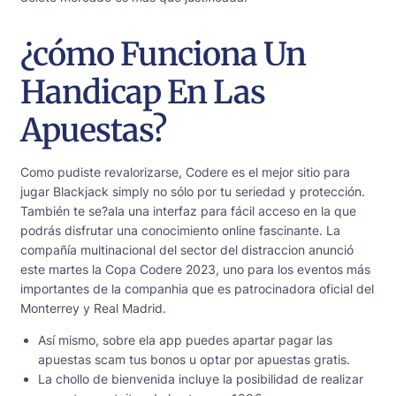
¿cómo Funciona Un
Handicap En Las
Apuestas?
Como pudiste revalorizarse, Codere es el mejor sitio para
jugar Blackjack simply no sólo por tu seriedad y protección.
También te se?ala una interfaz para fácil acceso en la que
podrás disfrutar una conocimiento online fascinante. La
compañía multinacional del sector del distraccion anunció
este martes la Copa Codere 2023, uno para los eventos más
importantes de la companhia que es patrocinadora oficial del
Monterrey y Real Madrid.
Así mismo, sobre ela app puedes apartar pagar las
apuestas scam tus bonos u optar por apuestas gratis.
La chollo de bienvenida incluye la posibilidad de realizar