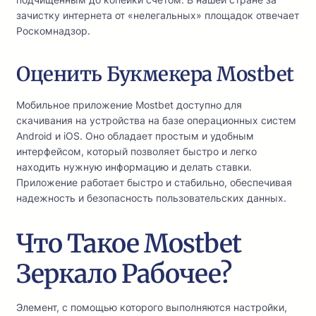
зачистку интернета от «нелегальных» площадок отвечает
Роскомнадзор.
Оценить Букмекера Mostbet
Мобильное приложение Mostbet доступно для
скачивания на устройства на базе операционных систем
Android и iOS. Оно обладает простым и удобным
интерфейсом, который позволяет быстро и легко
находить нужную информацию и делать ставки.
Приложение работает быстро и стабильно, обеспечивая
надежность и безопасность пользовательских данных.
Что Такое Mostbet
Зеркало Рабочее?
Элемент, с помощью которого выполняются настройки,