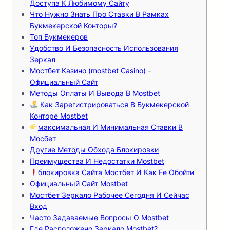
Доступа К Любимому Сайту
Что Нужно Знать Про Ставки В Рамках
Букмекерской Конторы?
Топ Букмекеров
Удобство И Безопасность Использования
Зеркал
Мостбет Казино (mostbet Casino) –
Официальный Сайт
Методы Оплаты И Вывода В Mostbet
Как Зарегистрироваться В Букмекерской
Конторе Mostbet
максимальная И Минимальная Ставки В
Мосбет
Другие Методы Обхода Блокировки
Преимущества И Недостатки Mostbet
блокировка Сайта Мостбет И Как Ее Обойти
Официальный Сайт Mostbet
Мостбет Зеркало Рабочее Сегодня И Сейчас
Вход
Часто Задаваемые Вопросы О Mostbet
Где Расположено Зеркало Mostbet?