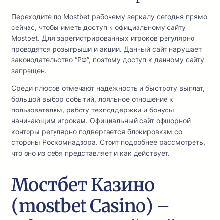
Переходите по Mostbet рабочему зеркалу сегодня прямо
сейчас, чтобы иметь доступ к официальному сайту
Mostbet. Для зарегистрированных игроков регулярно
проводятся розыгрыши и акции. Данный сайт нарушает
законодательство “РФ”, поэтому доступ к данному сайту
запрещен.
Среди плюсов отмечают надежность и быстроту выплат,
большой выбор событий, лояльное отношение к
пользователям, работу техподдержки и бонусы
начинающим игрокам. Официальный сайт офшорной
конторы регулярно подвергается блокировкам со
стороны Роскомнадзора. Стоит подробнее рассмотреть,
что оно из себя представляет и как действует.
Мостбет Казино
(mostbet Casino) –