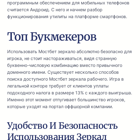
программным обеспечением для мобильных телефонов
считается Андроид. С него и начнем разбор
функционирования утилиты на платформе смартфонов.
Топ Букмекеров
Использовать Мостбет зеркало абсолютно безопасно для
игрока, не стоит настораживаться, видя странную
буквенно-числовую комбинацию вместо привычного
доменного имени. Существует несколько способов
поиска доступного Мостбет зеркала рабочего. Игра в
легальной конторе требует от клиентов уплаты
подоходного налога в размере 13% с каждого выигрыша.
Именно этот момент отпугивает большинство игроков,
которые уходят на портал оффшорной компании.
Удобство И Безопасность
Использования Зеркал