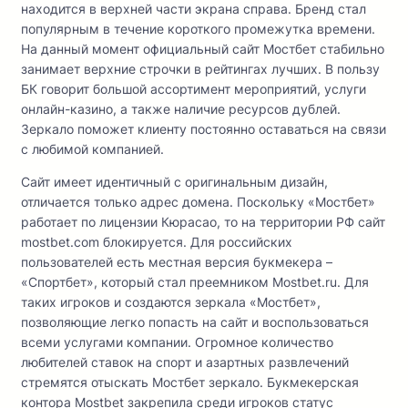
находится в верхней части экрана справа. Бренд стал
популярным в течение короткого промежутка времени.
На данный момент официальный сайт Мостбет стабильно
занимает верхние строчки в рейтингах лучших. В пользу
БК говорит большой ассортимент мероприятий, услуги
онлайн-казино, а также наличие ресурсов дублей.
Зеркало поможет клиенту постоянно оставаться на связи
с любимой компанией.
Сайт имеет идентичный с оригинальным дизайн,
отличается только адрес домена. Поскольку «Мостбет»
работает по лицензии Кюрасао, то на территории РФ сайт
mostbet.com блокируется. Для российских
пользователей есть местная версия букмекера –
«Спортбет», который стал преемником Mostbet.ru. Для
таких игроков и создаются зеркала «Мостбет»,
позволяющие легко попасть на сайт и воспользоваться
всеми услугами компании. Огромное количество
любителей ставок на спорт и азартных развлечений
стремятся отыскать Мостбет зеркало. Букмекерская
контора Mostbet закрепила среди игроков статус