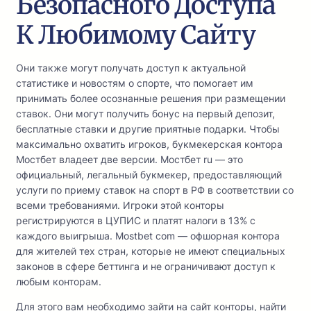
Безопасного Доступа
К Любимому Сайту
Они также могут получать доступ к актуальной
статистике и новостям о спорте, что помогает им
принимать более осознанные решения при размещении
ставок. Они могут получить бонус на первый депозит,
бесплатные ставки и другие приятные подарки. Чтобы
максимально охватить игроков, букмекерская контора
Мостбет владеет две версии. Мостбет ru — это
официальный, легальный букмекер, предоставляющий
услуги по приему ставок на спорт в РФ в соответствии со
всеми требованиями. Игроки этой конторы
регистрируются в ЦУПИС и платят налоги в 13% с
каждого выигрыша. Mostbet com — офшорная контора
для жителей тех стран, которые не имеют специальных
законов в сфере беттинга и не ограничивают доступ к
любым конторам.
Для этого вам необходимо зайти на сайт конторы, найти