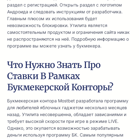
раздел с регистрацией. Открыть раздел с логотипом
Андроида и следовать инструкциям от разработчика.
Главным плюсом их использования будет
невозможность блокировки. Утилита является
самостоятельным продуктом и ограничения сайта никак
не распространяются на неё. Подробную информацию о
программе вы можете узнать у букмекера.
Что Нужно Знать Про
Ставки В Рамках
Букмекерской Конторы?
Букмекерская контора Mostbet разработала программу
для любителей яблочных гаджетом несколько месяцев
назад. Утилита несовершенна, обладает зависаниями и
требует высокой скорости при игре в режиме LIVE.
Однако, это окупается возможностью зарабатывать
деньги используя программу БК. Самым популярным