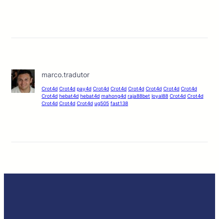
marco.tradutor
Crot4d
Crot4d
pay4d
Crot4d
Crot4d
Crot4d
Crot4d
Crot4d
Crot4d
Crot4d
hebat4d
hebat4d
mahong4d
raja88bet
loyal88
Crot4d
Crot4d
Crot4d
Crot4d
Crot4d
ug505
fast138