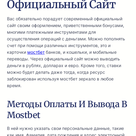
Официальный Сайт
Вас обязательно порадует современный официальный
сайт своим оформлением, приветственными бонусами,
многими платежными инструментами для
осуществления операций с деньгами. Можно пополнять
счет при помощи различных инструментов, это и
карточки
мостбет
банков, и кошельки, и мобильные
переводы. Через официальный сайт можно выводить
деньги в рублях, долларах и евро. Кроме того, ставки
можно будет делать даже тогда, когда ресурс
заблокирован используя мостбет зеркало в любое
время.
Методы Оплаты И Вывода В
Mostbet
В ней нужно указать свои персональные данные, такие
как имя, фамилия, дата рождения и адрес электронной