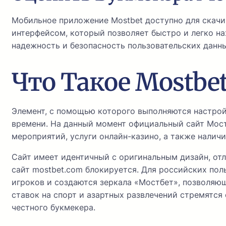
Мобильное приложение Mostbet доступно для скачив
интерфейсом, который позволяет быстро и легко н
надежность и безопасность пользовательских данны
Что Такое Mostbet
Элемент, с помощью которого выполняются настройк
времени. На данный момент официальный сайт Мост
мероприятий, услуги онлайн-казино, а также налич
Сайт имеет идентичный с оригинальным дизайн, отл
сайт mostbet.com блокируется. Для российских пол
игроков и создаются зеркала «Мостбет», позволяющ
ставок на спорт и азартных развлечений стремятся
честного букмекера.