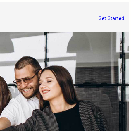
Get Started