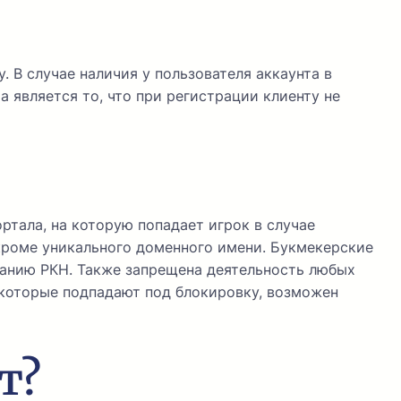
 В случае наличия у пользователя аккаунта в
 является то, что при регистрации клиенту не
ртала, на которую попадает игрок в случае
 кроме уникального доменного имени. Букмекерские
ванию РКН. Также запрещена деятельность любых
 которые подпадают под блокировку, возможен
т?