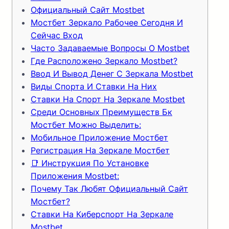
Официальный Сайт Mostbet
Мостбет Зеркало Рабочее Сегодня И
Сейчас Вход
Часто Задаваемые Вопросы О Mostbet
Где Расположено Зеркало Mostbet?
Ввод И Вывод Денег С Зеркала Mostbet
Виды Спорта И Ставки На Них
Ставки На Спорт На Зеркале Mostbet
Среди Основных Преимуществ Бк
Мостбет Можно Выделить:
Мобильное Приложение Мостбет
Регистрация На Зеркале Мостбет
📑 Инструкция По Установке
Приложения Mostbet:
Почему Так Любят Официальный Сайт
Мостбет?
Ставки На Киберспорт На Зеркале
Mostbet