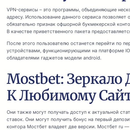
VPN-сервисы – это программы, объединяющие нескол
адресу. Использование данного сервиса позволяет 
обязательно признак офшорной букмекерской конто
В качестве приветственного пакета предоставляетс
После этого пользователю останется перейти по пе
устройствами, функционирующими на платформе IOS
обладателями гаджетов модели android.
Mostbet: Зеркало
К Любимому Сай
Они также могут получать доступ к актуальной ста
ставок. Они могут получить бонус на первый депоз
контора Мостбет владеет две версии. Мостбет ru —