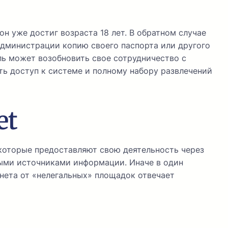
он уже достиг возраста 18 лет. В обратном случае
администрации копию своего паспорта или другого
ль может возобновить свое сотрудничество с
ть доступ к системе и полному набору развлечений
et
 которые предоставляют свою деятельность через
ыми источниками информации. Иначе в один
нета от «нелегальных» площадок отвечает