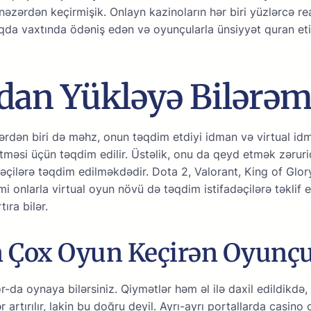
zərdən keçirmişik. Onlayn kazinoların hər biri yüzlərcə rea
dıqda vaxtında ödəniş edən və oyunçularla ünsiyyət quran e
dаn Yükləyə Bilərəm
ərdən biri də məhz, onun təqdim etdiyi idman və virtual idm
si üçün təqdim edilir. Üstəlik, onu da qeyd etmək zəruridi
dəçilərə təqdim edilməkdədir. Dota 2, Valorant, King of Glo
mi onlarla virtual oyun növü də təqdim istifadəçilərə təklif 
ıra bilər.
n Çox Oyun Keçirən Oyunçu
da oynaya bilərsiniz. Qiymətlər həm əl ilə daxil edildikdə,
r artırılır, lakin bu doğru deyil. Ayrı-ayrı portallarda casi