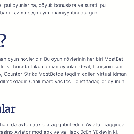
l pul oyunlarına, böyük bonuslara və sürətli pul
tibarlı kazino seçməyin əhəmiyyətini düzgün
?
an oyun növləridir. Bu oyun növlərinin hər biri MostBet
r ki, burada təkcə idman oyunları deyil, həmçinin son
ry, Counter-Strike MostBetdə təqdim edilən virtual idman
edilməkdədir. Canlı mərc vasitəsi ilə istifadəçilər oyunun
lar
 həm də avtomatik olaraq qəbul edilir. Aviator haqqında
no casino Aviator mod apk və ya Hack üçün Yükləyin ki,