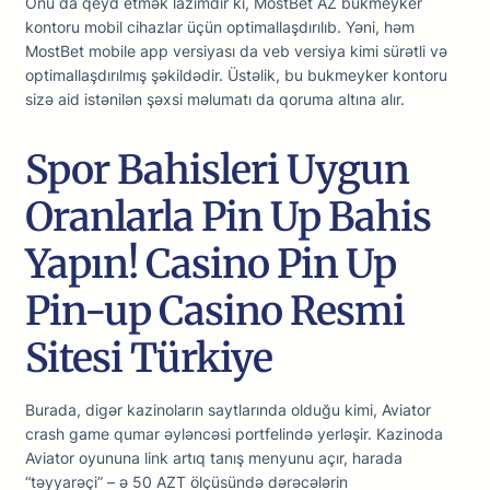
Onu da qeyd etmək lazımdır ki, MostBet AZ bukmeyker
kontoru mobil cihazlar üçün optimallaşdırılıb. Yəni, həm
MostBet mobile app versiyası da veb versiya kimi sürətli və
optimallaşdırılmış şəkildədir. Üstəlik, bu bukmeyker kontoru
sizə aid istənilən şəxsi məlumatı da qoruma altına alır.
Spor Bahisleri Uygun
Oranlarla Pin Up Bahis
Yapın! Casino Pin Up
Pin-up Casino Resmi
Sitesi Türkiye
Burada, digər kazinoların saytlarında olduğu kimi, Aviator
crash game qumar əyləncəsi portfelində yerləşir. Kazinoda
Aviator oyununa link artıq tanış menyunu açır, harada
“təyyarəçi” – ə 50 AZT ölçüsündə dərəcələrin