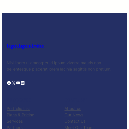
Legendagem de video
Nisl libero ullamcorper id ipsum viverra mauris non
pellentesque placerat lorem lacinia sagittis non pretium.
Facebook
X
YouTube
LinkedIn
PRODUCTS
COMPANY
Portfolio List
About us
Plans & Pricing
Our News
Services
Contact Us
Partners
Meet Our Team