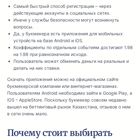
Самый быстрый способ регистрации – через
действующие аккаунты в социальных сетях.
Иначе у службы безопасности могут возникнуть
вопросы.
Да, у букмекера есть приложения для мобильных
устройств на базе Android и iOS.
Коэффициенты по отдельным событиям достигают 1.98
на 1.98 при равнозначном исходе.
Пользователь может обменить деньги на реальные и
делать на них ставки.
Скачать приложения можно на официальном сайте
букмекерской компании или винтернет-магазинах.
Пользователям Android необходимо зайти в Google Play, а
iOS – AppleStore. Поскольку букмекер совсем недавно
вышел на беттинговый рынок Казахстана, отзывов о нем
в сети очень мало.
Почему стоит выбирать