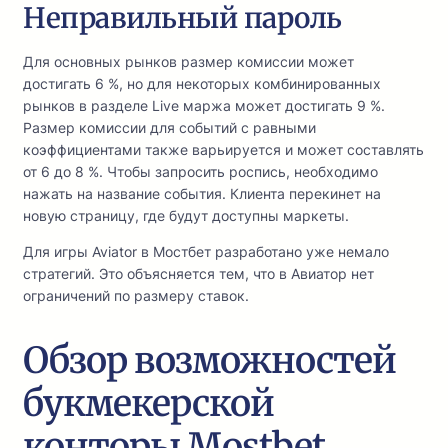
Неправильный пароль
Для основных рынков размер комиссии может
достигать 6 %, но для некоторых комбинированных
рынков в разделе Live маржа может достигать 9 %.
Размер комиссии для событий с равными
коэффициентами также варьируется и может составлять
от 6 до 8 %. Чтобы запросить роспись, необходимо
нажать на название события. Клиента перекинет на
новую страницу, где будут доступны маркеты.
Для игры Aviator в Мостбет разработано уже немало
стратегий. Это объясняется тем, что в Авиатор нет
ограничений по размеру ставок.
Обзор возможностей
букмекерской
конторы Mostbet