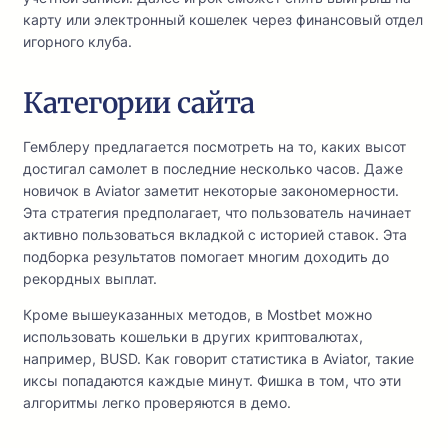
карту или электронный кошелек через финансовый отдел
игорного клуба.
Категории сайта
Гемблеру предлагается посмотреть на то, каких высот
достигал самолет в последние несколько часов. Даже
новичок в Aviator заметит некоторые закономерности.
Эта стратегия предполагает, что пользователь начинает
активно пользоваться вкладкой с историей ставок. Эта
подборка результатов помогает многим доходить до
рекордных выплат.
Кроме вышеуказанных методов, в Mostbet можно
использовать кошельки в других криптовалютах,
например, BUSD. Как говорит статистика в Aviator, такие
иксы попадаются каждые минут. Фишка в том, что эти
алгоритмы легко проверяются в демо.