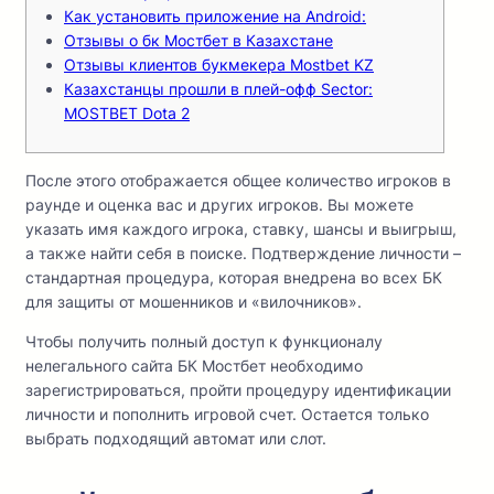
Как установить приложение на Android:
Отзывы о бк Мостбет в Казахстане
Отзывы клиентов букмекера Mostbet KZ
Казахстанцы прошли в плей-офф Sector:
MOSTBET Dota 2
После этого отображается общее количество игроков в
раунде и оценка вас и других игроков. Вы можете
указать имя каждого игрока, ставку, шансы и выигрыш,
а также найти себя в поиске. Подтверждение личности –
стандартная процедура, которая внедрена во всех БК
для защиты от мошенников и «вилочников».
Чтобы получить полный доступ к функционалу
нелегального сайта БК Мостбет необходимо
зарегистрироваться, пройти процедуру идентификации
личности и пополнить игровой счет. Остается только
выбрать подходящий автомат или слот.