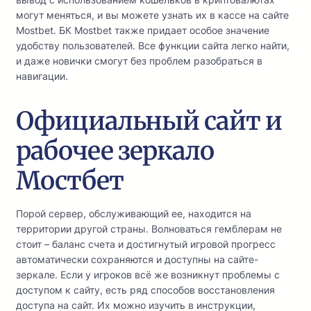
могут меняться, и вы можете узнать их в кассе на сайте
Mostbet. БК Mostbet также придает особое значение
удобству пользователей. Все функции сайта легко найти,
и даже новички смогут без проблем разобраться в
навигации.
Официальный сайт и
рабочее зеркало
Мостбет
Порой сервер, обслуживающий ее, находится на
территории другой страны. Волноваться гемблерам не
стоит – баланс счета и достигнутый игровой прогресс
автоматически сохраняются и доступны на сайте-
зеркале. Если у игроков всё же возникнут проблемы с
доступом к сайту, есть ряд способов восстановления
доступа на сайт. Их можно изучить в инструкции,