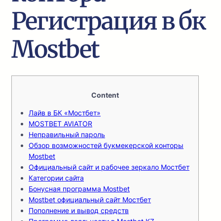
Регистрация в бк
Mostbet
Content
Лайв в БК «Мостбет»
MOSTBET AVIATOR
Неправильный пароль
Обзор возможностей букмекерской конторы
Mostbet
Официальный сайт и рабочее зеркало Мостбет
Категории сайта
Бонусная программа Mostbet
Mostbet официальный сайт Мостбет
Пополнение и вывод средств