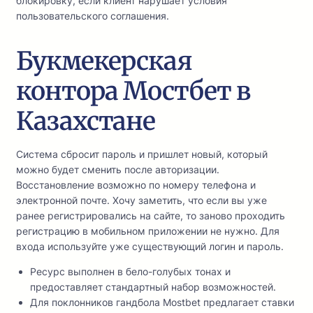
блокировку, если клиент нарушает условия
пользовательского соглашения.
Букмекерская
контора Мостбет в
Казахстане
Система сбросит пароль и пришлет новый, который
можно будет сменить после авторизации.
Восстановление возможно по номеру телефона и
электронной почте. Хочу заметить, что если вы уже
ранее регистрировались на сайте, то заново проходить
регистрацию в мобильном приложении не нужно. Для
входа используйте уже существующий логин и пароль.
Ресурс выполнен в бело-голубых тонах и
предоставляет стандартный набор возможностей.
Для поклонников гандбола Mostbet предлагает ставки