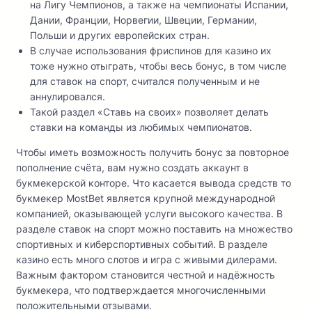
на Лигу Чемпионов, а также на чемпионаты Испании,
Дании, Франции, Норвегии, Швеции, Германии,
Польши и других европейских стран.
В случае использования фриспинов для казино их
тоже нужно отыграть, чтобы весь бонус, в том числе
для ставок на спорт, считался полученным и не
аннулировался.
Такой раздел «Ставь на своих» позволяет делать
ставки на команды из любимых чемпионатов.
Чтобы иметь возможность получить бонус за повторное
пополнение счёта, вам нужно создать аккаунт в
букмекерской конторе. Что касается вывода средств то
букмекер MostBet является крупной международной
компанией, оказывающей услуги высокого качества. В
разделе ставок на спорт можно поставить на множество
спортивных и киберспортивных событий. В разделе
казино есть много слотов и игра с живыми дилерами.
Важным фактором становится честной и надёжность
букмекера, что подтверждается многочисленными
положительными отзывами.