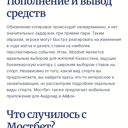
Пополнение и вывод
средств
Обновление котировок происходит своевременно, и нет
значительных задержек при приеме пари. Таким
образом, игроки могут быстро реагировать на изменения
в ходе матча и делать ставки на наиболее
перспективные события. Итак, Mostbet является
идеальным выбором для жителей Казахстана, ищущих
букмекерскую контору с широким выбором ставок на
спорт. Независимо от того, какой вид спорта вы
предпочитаете, вы найдете здесь что-то интересное и
захватывающее, но рассмотрим подробнее отдельные
виды спорта. Мостбет также предлагает мобильное
приложение для Андроид и Айфон.
Что случилось с
Мостбет?