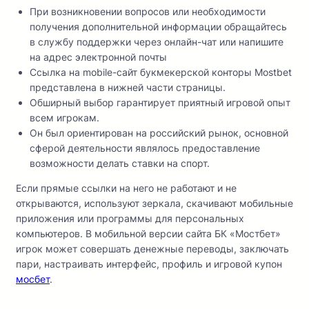
При возникновении вопросов или необходимости
получения дополнительной информации обращайтесь
в службу поддержки через онлайн-чат или напишите
на адрес электронной почты
Ссылка на mobile-сайт букмекерской конторы Mostbet
представлена в нижней части страницы.
Обширный выбор гарантирует приятный игровой опыт
всем игрокам.
Он был ориентирован на российский рынок, основной
сферой деятельности являлось предоставление
возможности делать ставки на спорт.
Если прямые ссылки на него не работают и не
открываются, используют зеркала, скачивают мобильные
приложения или программы для персональных
компьютеров. В мобильной версии сайта БК «Мостбет»
игрок может совершать денежные переводы, заключать
пари, настраивать интерфейс, профиль и игровой купон
мосбет
.