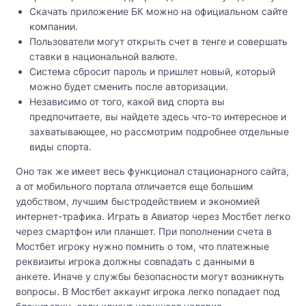
Скачать приложение БК можно на официальном сайте
компании.
Пользователи могут открыть счет в тенге и совершать
ставки в национальной валюте.
Система сбросит пароль и пришлет новый, который
можно будет сменить после авторизации.
Независимо от того, какой вид спорта вы
предпочитаете, вы найдете здесь что-то интересное и
захватывающее, но рассмотрим подробнее отдельные
виды спорта.
Оно так же имеет весь функционал стационарного сайта,
а от мобильного портала отличается еще большим
удобством, лучшим быстродействием и экономией
интернет-трафика. Играть в Авиатор через Мостбет легко
через смартфон или планшет. При пополнении счета в
Мостбет игроку нужно помнить о том, что платежные
реквизиты игрока должны совпадать с данными в
анкете. Иначе у службы безопасности могут возникнуть
вопросы. В Мостбет аккаунт игрока легко попадает под