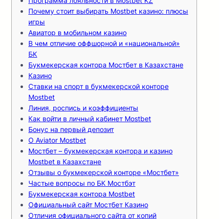
Программа лояльности в Mostbet KZ
Почему стоит выбирать Mostbet казино: плюсы
игры
Авиатор в мобильном казино
В чем отличие оффшорной и «национальной»
БК
Букмекерская контора Мостбет в Казахстане
Казино
Ставки на спорт в букмекерской конторе
Mostbet
Линия, роспись и коэффициенты
Как войти в личный кабинет Mostbet
Бонус на первый депозит
О Aviator Mostbet
Мостбет – букмекерская контора и казино
Mostbet в Казахстане
Отзывы о букмекерской конторе «Мостбет»
Частые вопросы по БК Мостбэт
Букмекерская контора Mostbet
Официальный сайт Мостбет Казино
Отличия официального сайта от копий