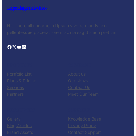
Legendagem de video
Nisl libero ullamcorper id ipsum viverra mauris non
pellentesque placerat lorem lacinia sagittis non pretium.
Facebook
X
YouTube
LinkedIn
PRODUCTS
COMPANY
Portfolio List
About us
Plans & Pricing
Our News
Services
Contact Us
Partners
Meet Our Team
RESOURCES
SUPPORT
Gallery
Knowledge Base
Blog Articles
Privacy Policy
Brand Assets
Contact Support