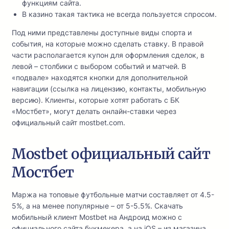
функциям сайта.
В казино такая тактика не всегда пользуется спросом.
Под ними представлены доступные виды спорта и
события, на которые можно сделать ставку. В правой
части располагается купон для оформления сделок, в
левой – столбики с выбором событий и матчей. В
«подвале» находятся кнопки для дополнительной
навигации (ссылка на лицензию, контакты, мобильную
версию). Клиенты, которые хотят работать с БК
«Мостбет», могут делать онлайн-ставки через
официальный сайт mostbet.com.
Mostbet официальный сайт
Мостбет
Маржа на топовые футбольные матчи составляет от 4.5-
5%, а на менее популярные – от 5-5.5%. Скачать
мобильный клиент Mostbet на Андроид можно с
официального сайта букмекера, а на iOS – из магазина