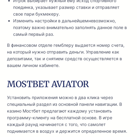
Игрок выбирает нужный ему исход спортивного
поединка, указывает размер ставки и отправляет
свое пари букмекеру.
Изменить настройки в дальнейшемневозможно,
поэтому важно внимательно заполнять данное поле в
самый первый раз.
В финансовом отделе гемблеру выдается номер счета,
на который нужно отправить деньги. Управление как
депозитами, так и снятием средств осуществляется в
вашем личном кабинете.
MOSTBET AVIATOR
Установить приложения можно в два клика через
специальный раздел из основной панели навигации. В
казино Мостбет предлагают каждому установить
программу-клиенту на бесплатной основе. В игре
каждый раунд начинается с того, что самолет
поднимается в воздух и держится определенное время.