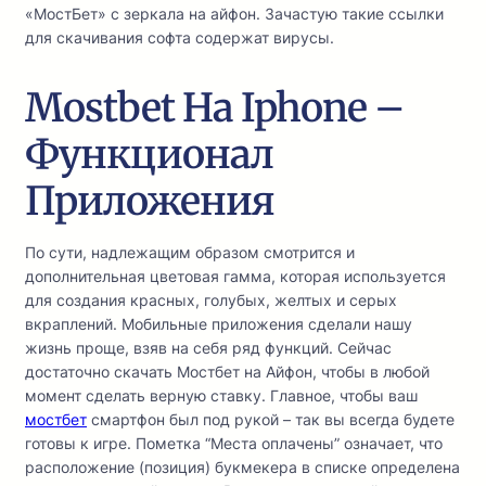
«МостБет» с зеркала на айфон. Зачастую такие ссылки
для скачивания софта содержат вирусы.
Mostbet На Iphone –
Функционал
Приложения
По сути, надлежащим образом смотрится и
дополнительная цветовая гамма, которая используется
для создания красных, голубых, желтых и серых
вкраплений. Мобильные приложения сделали нашу
жизнь проще, взяв на себя ряд функций. Сейчас
достаточно скачать Мостбет на Айфон, чтобы в любой
момент сделать верную ставку. Главное, чтобы ваш
мостбет
смартфон был под рукой – так вы всегда будете
готовы к игре. Пометка “Места оплачены” означает, что
расположение (позиция) букмекера в списке определена