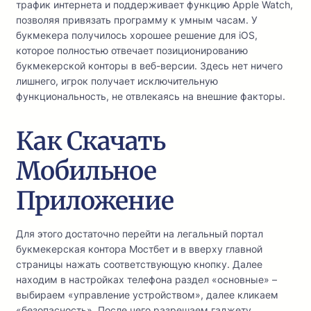
трафик интернета и поддерживает функцию Apple Watch,
позволяя привязать программу к умным часам. У
букмекера получилось хорошее решение для iOS,
которое полностью отвечает позиционированию
букмекерской конторы в веб-версии. Здесь нет ничего
лишнего, игрок получает исключительную
функциональность, не отвлекаясь на внешние факторы.
Как Скачать
Мобильное
Приложение
Для этого достаточно перейти на легальный портал
букмекерская контора Мостбет и в вверху главной
страницы нажать соответствующую кнопку. Далее
находим в настройках телефона раздел «основные» –
выбираем «управление устройством», далее кликаем
«безопасность». После чего разрешаем гаджету