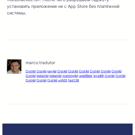
установить приложение не с App Store без платёжной
системы.
marco.tradutor
Crot4d
Crot4d
pay4d
Crot4d
Crot4d
Crot4d
Crot4d
Crot4d
Crot4d
Crot4d
hebat4d
hebat4d
mahong4d
raja88bet
loyal88
Crot4d
Crot4d
Crot4d
Crot4d
Crot4d
ug505
fast138