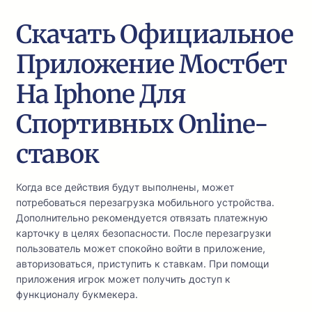
Скачать Официальное
Приложение Мостбет
На Iphone Для
Спортивных Online-
ставок
Когда все действия будут выполнены, может
потребоваться перезагрузка мобильного устройства.
Дополнительно рекомендуется отвязать платежную
карточку в целях безопасности. После перезагрузки
пользователь может спокойно войти в приложение,
авторизоваться, приступить к ставкам. При помощи
приложения игрок может получить доступ к
функционалу букмекера.