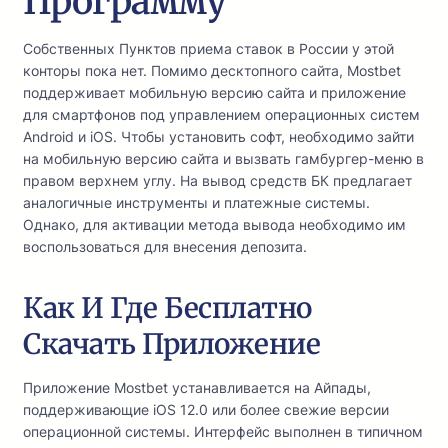
Программу
Собственных Пунктов приема ставок в России у этой
конторы пока нет. Помимо десктопного сайта, Mostbet
поддерживает мобильную версию сайта и приложение
для смартфонов под управлением операционных систем
Android и iOS. Чтобы установить софт, необходимо зайти
на мобильную версию сайта и вызвать гамбургер-меню в
правом верхнем углу. На вывод средств БК предлагает
аналогичные инструменты и платежные системы.
Однако, для активации метода вывода необходимо им
воспользоваться для внесения депозита.
Как И Где Бесплатно
Скачать Приложение
Приложение Mostbet устанавливается на Айпады,
поддерживающие iOS 12.0 или более свежие версии
операционной системы. Интерфейс выполнен в типичном