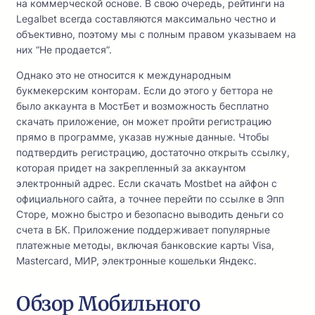
на коммерческой основе. В свою очередь, рейтинги на
Legalbet всегда составляются максимально честно и
объективно, поэтому мы с полным правом указываем на
них “Не продается”.
Однако это не относится к международным
букмекерским конторам. Если до этого у беттора не
было аккаунта в МостБет и возможность бесплатно
скачать приложение, он может пройти регистрацию
прямо в программе, указав нужные данные. Чтобы
подтвердить регистрацию, достаточно открыть ссылку,
которая придет на закрепленный за аккаунтом
электронный адрес. Если скачать Mostbet на айфон с
официального сайта, а точнее перейти по ссылке в Эпп
Сторе, можно быстро и безопасно выводить деньги со
счета в БК. Приложение поддерживает популярные
платежные методы, включая банковские карты Visa,
Mastercard, МИР, электронные кошельки Яндекс.
Обзор Мобильного