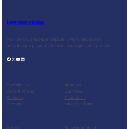
Legendagem de video
Nisl libero ullamcorper id ipsum viverra mauris non
pellentesque placerat lorem lacinia sagittis non pretium.
Facebook
X
YouTube
LinkedIn
PRODUCTS
COMPANY
Portfolio List
About us
Plans & Pricing
Our News
Services
Contact Us
Partners
Meet Our Team
RESOURCES
SUPPORT
Gallery
Knowledge Base