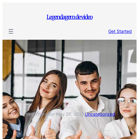
Skip
to
Legendagem de video
content
Get Started
marco.tradutor
·
May 28, 2022
·
Uncategorized