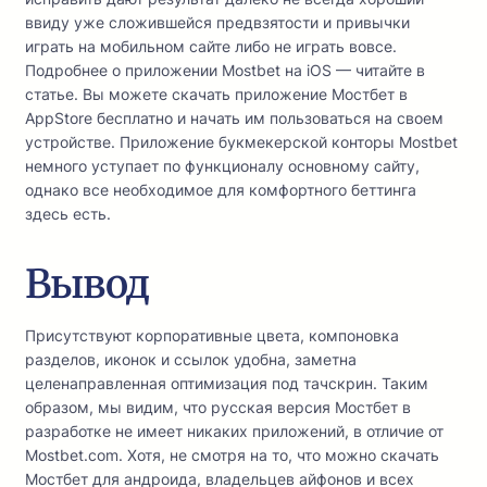
ввиду уже сложившейся предвзятости и привычки
играть на мобильном сайте либо не играть вовсе.
Подробнее о приложении Mostbet на iOS — читайте в
статье. Вы можете скачать приложение Мостбет в
AppStore бесплатно и начать им пользоваться на своем
устройстве. Приложение букмекерской конторы Mostbet
немного уступает по функционалу основному сайту,
однако все необходимое для комфортного беттинга
здесь есть.
Вывод
Присутствуют корпоративные цвета, компоновка
разделов, иконок и ссылок удобна, заметна
целенаправленная оптимизация под тачскрин. Таким
образом, мы видим, что русская версия Мостбет в
разработке не имеет никаких приложений, в отличие от
Mostbet.com. Хотя, не смотря на то, что можно скачать
Мостбет для андроида, владельцев айфонов и всех