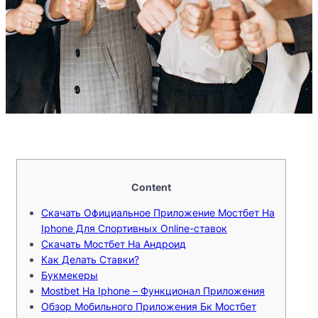
Content
Скачать Официальное Приложение Мостбет На
Iphone Для Спортивных Online-ставок
Скачать Мостбет На Андроид
Как Делать Ставки?
Букмекеры
Mostbet На Iphone – Функционал Приложения
Обзор Мобильного Приложения Бк Мостбет