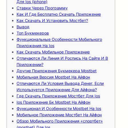
Для Ios (iphone)
Ставки Через Программу
Как И Где Бесплатно Скачать Приложение
Как Скачать И Установить Мостбет?
Вывод
Топ Букмекеров
Функциональные Особенности Мобильного
Приложения На Ios
Как Скачать Мобильное Приложение
Отличаются Ли Линия И Роспись На Сайте И В
Приложении?
Другие Приложения Букмекера Mostbet
Мобильная Версия Mostbet На Айфон
Отличаются Ли Условия Вывода Денег, Если
Используется Приложение Для Айфона?
Где Скачать Приложение Мостбет Для Ios
Ios Приложение Бк Mostbet На Айфон
Функционал И Особенности Mostbet На Ios
Мобильное Приложение Мостбет На Айфон
Обзор Мобильного Приложения «спортбет»
(mostbet) Для Ios