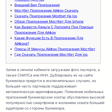
Внешний Вид Приложения
Мостбет Приложение Айфон Скачать
Скачать Приложение Mostbet На Ios
Обзор Приложения Мостбет Для Iphone
Как Вывести Деньги С Депозита При Помощи
Приложения Для Айфон
Какие Функции Есть В Приложении Для
Айфона?
Плюсы И Минусы Айфон Приложения Мостбет
Где Скачать Приложение Мостбет Для Ios
Затем в личном кабинете загружаем фото паспорта, а
также СНИЛСа или ИНН. Дублировать их на сайте
букмекера придется в исключительных случаях, но
большая часть партнеров поддерживает
автоматическую идентификацию. Появление мобильных
приложений букмекерских контор обусловлено высокой
популярностью смартфонов и желанием охвата большей
аудитории со стороны букмекера.