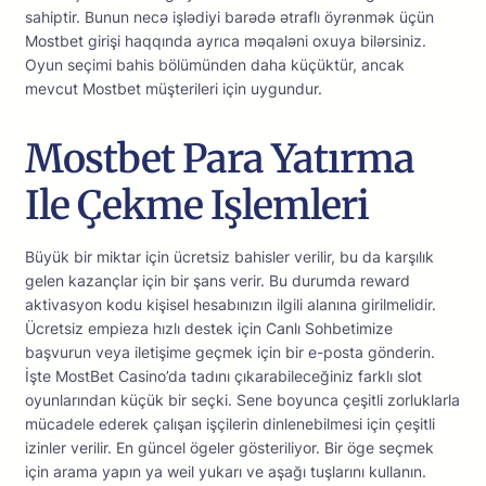
sahiptir. Bunun necə işlədiyi barədə ətraflı öyrənmək üçün
Mostbet girişi haqqında ayrıca məqaləni oxuya bilərsiniz.
Oyun seçimi bahis bölümünden daha küçüktür, ancak
mevcut Mostbet müşterileri için uygundur.
Mostbet Para Yatırma
Ile Çekme Işlemleri
Büyük bir miktar için ücretsiz bahisler verilir, bu da karşılık
gelen kazançlar için bir şans verir. Bu durumda reward
aktivasyon kodu kişisel hesabınızın ilgili alanına girilmelidir.
Ücretsiz empieza hızlı destek için Canlı Sohbetimize
başvurun veya iletişime geçmek için bir e-posta gönderin.
İşte MostBet Casino’da tadını çıkarabileceğiniz farklı slot
oyunlarından küçük bir seçki. Sene boyunca çeşitli zorluklarla
mücadele ederek çalışan işçilerin dinlenebilmesi için çeşitli
izinler verilir. En güncel ögeler gösteriliyor. Bir öge seçmek
için arama yapın ya weil yukarı ve aşağı tuşlarını kullanın.