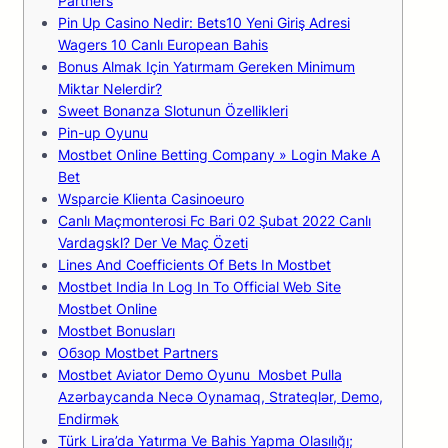
Partners
Pin Up Casino Nedir: Bets10 Yeni Giriş Adresi
Wagers 10 Canlı European Bahis
Bonus Almak Için Yatırmam Gereken Minimum
Miktar Nelerdir?
Sweet Bonanza Slotunun Özellikleri
Pin-up Oyunu
Mostbet Online Betting Company » Login Make A
Bet
Wsparcie Klienta Casinoeuro
Canlı Maçmonterosi Fc Bari 02 Şubat 2022 Canlı
Vardagskl? Der Ve Maç Özeti
Lines And Coefficients Of Bets In Mostbet
Mostbet India In Log In To Official Web Site
Mostbet Online
Mostbet Bonusları
Обзор Mostbet Partners
Mostbet Aviator Demo Oyunu ️ Mosbet Pulla
Azərbaycanda Necə Oynamaq, Strateqlər, Demo,
Endirmək
Türk Lira’da Yatırma Ve Bahis Yapma Olasılığı;