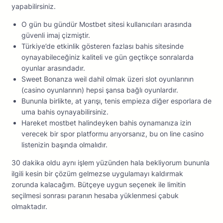
yapabilirsiniz.
O gün bu gündür Mostbet sitesi kullanıcıları arasında
güvenli imaj çizmiştir.
Türkiye’de etkinlik gösteren fazlası bahis sitesinde
oynayabileceğiniz kaliteli ve gün geçtikçe sonralarda
oyunlar arasındadır.
Sweet Bonanza weil dahil olmak üzeri slot oyunlarının
(casino oyunlarının) hepsi şansa bağlı oyunlardır.
Bununla birlikte, at yarışı, tenis empieza diğer esporlara de
uma bahis oynayabilirsiniz.
Hareket mostbet halindeyken bahis oynamanıza izin
verecek bir spor platformu arıyorsanız, bu on line casino
listenizin başında olmalıdır.
30 dakika oldu aynı işlem yüzünden hala bekliyorum bununla
ilgili kesin bir çözüm gelmezse uygulamayı kaldırmak
zorunda kalacağım. Bütçeye uygun seçenek ile limitin
seçilmesi sonrası paranın hesaba yüklenmesi çabuk
olmaktadır.