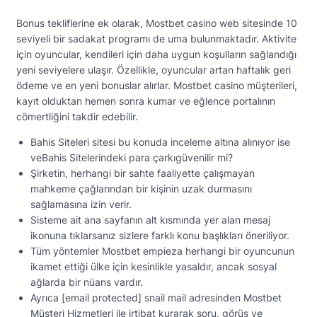
Bonus tekliflerine ek olarak, Mostbet casino web sitesinde 10
seviyeli bir sadakat programı de uma bulunmaktadır. Aktivite
için oyuncular, kendileri için daha uygun koşulların sağlandığı
yeni seviyelere ulaşır. Özellikle, oyuncular artan haftalık geri
ödeme ve en yeni bonuslar alırlar. Mostbet casino müşterileri,
kayıt olduktan hemen sonra kumar ve eğlence portalının
cömertliğini takdir edebilir.
Bahis Siteleri sitesi bu konuda inceleme altına alınıyor ise
veBahis Sitelerindeki para çarkıgüvenilir mi?
Şirketin, herhangi bir sahte faaliyette çalışmayan
mahkeme çağlarından bir kişinin uzak durmasını
sağlamasına izin verir.
Sisteme ait ana sayfanın alt kısmında yer alan mesaj
ikonuna tıklarsanız sizlere farklı konu başlıkları öneriliyor.
Tüm yöntemler Mostbet empieza herhangi bir oyuncunun
ikamet ettiği ülke için kesinlikle yasaldır, ancak sosyal
ağlarda bir nüans vardır.
Ayrıca [email protected] snail mail adresinden Mostbet
Müşteri Hizmetleri ile irtibat kurarak soru, görüş ve