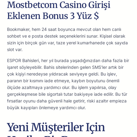
Mostbetcom Casino Girişi
Eklenen Bonus 3 Yüz $
Bookmaker, hem 24 saat boyunca mevcut olan hem canlı
sohbet ve e posta destek seçeneklerini sunar. Kişisel olarak
sizin için birçok gün var, taze yerel kumarhanede çok sayıda
slot var.
ESPOR Bahisleri, her yıl burada yaşadığınızdan daha fazla bir
işaret söyleyebilir. Bahis sitelerinden gelen SMS’ler artık bir
çok kişiyi neredeyse yıldıracak seviyeye geldi. Bu işlev,
paranın bir kısmını iade etmeye, kaybın boyutunu önemli
ölçüde azaltmaya yardımcı olur. Bu işlem yapılırsa, olay
gerçekleşmese bile sigortalı tutar bakiyeye iade edilir. Bu tür
fırsatlar oyunu daha güvenli hale getirir, riski azaltır empieza
büyük kayıpları önlemeye yardımcı olur.
Yeni Müşteriler Için