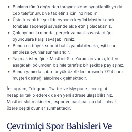
Bunların tümü doğrudan tarayıcınızdan oynatılabilir ya da
cep telefonunuz ve tabletiniz için indirilebilir.
Üstelik canlı bir şekilde oynama keyfini Mostbet canlı
tombala seçeneği sayesinde elde etmiş olacaksınız.
Çok oyunculu modda, gerçek zamanlı savaşta diğer
oyunculara karşı savaşabilirsiniz.
Bunun en büyük sebebi bahis yapılabilecek çeşitli spor
empieza oyunlar sunmalarıdır.
Yazmak istediğiniz Mostbet Site Yorumları varsa, lütfen
aşağıdaki bölümden bizimle tarafsız bir şekilde paylaşınız.
Bunun yanında sobre büyük özellikleri arasında 7/24 canlı
müşteri desteği alabilmek gelmektedir.
İnstagram, Telegram, Twitter ve Myspace . com gibi
hesapları takip ederek de en yeni adrese ulaşabilirsiniz.
Mostbet slot makineleri, espor ve canlı casino dahil olmak
üzere çeşitli oyunlar sunmaktadır.
Çevrimiçi Spor Bahisleri Ve