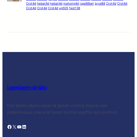
Crot4d
hebat4d
hebat4d
mahong4d
raja88bet
loyal88
Crot4d
Crot4d
Crot4d
Crot4d
Crot4d
ug505
fast138
Legendagem de video
Nisl libero ullamcorper id ipsum viverra mauris non
pellentesque placerat lorem lacinia sagittis non pretium.
Facebook
X
YouTube
LinkedIn