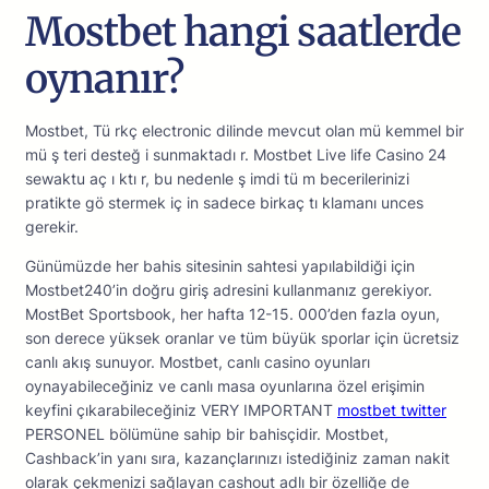
Mostbet hangi saatlerde
oynanır?
Mostbet, Tü rkç electronic dilinde mevcut olan mü kemmel bir
mü ş teri desteğ i sunmaktadı r. Mostbet Live life Casino 24
sewaktu aç ı ktı r, bu nedenle ş imdi tü m becerilerinizi
pratikte gö stermek iç in sadece birkaç tı klamanı unces
gerekir.
Günümüzde her bahis sitesinin sahtesi yapılabildiği için
Mostbet240’in doğru giriş adresini kullanmanız gerekiyor.
MostBet Sportsbook, her hafta 12-15. 000’den fazla oyun,
son derece yüksek oranlar ve tüm büyük sporlar için ücretsiz
canlı akış sunuyor. Mostbet, canlı casino oyunları
oynayabileceğiniz ve canlı masa oyunlarına özel erişimin
keyfini çıkarabileceğiniz VERY IMPORTANT
mostbet twitter
PERSONEL bölümüne sahip bir bahisçidir. Mostbet,
Cashback’in yanı sıra, kazançlarınızı istediğiniz zaman nakit
olarak çekmenizi sağlayan cashout adlı bir özelliğe de