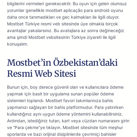
bilgilerini vermeleri gerekecektir. Bu oyun için gelen olumsuz
yorumlar genellikle mostbet aplicação para android oyunu
daha once tanımadıkları ve gec kalmakları ile ilgili oluyor.
Mostbet Türkiye resmi veb sitesinde üye olmakla birçok
avantajlar yakalarsınız. Bu avatajlara az sonra değineceğiz
ama şimdi Mostbet vebsitesinin Türkiye ziyareti ile ilgili
konuşalım.
Mostbet’in Özbekistan’daki
Resmi Web Sitesi
Bunun için, boy derece güvenli olan ve kullanıcılara ödeme
yapmak için basit bir uygulama sunan popüler ödeme
sistemleri toplandı. Mostbet favori takımlarınıza bahis
yapmanızı sağlayan bir bahis platformudur. Para yatırırken
kullandığınız aynı uygun ödeme yöntemini kullanabilirsiniz.
Ardından, istediğiniz tutarı, kart veya cüzdan numarasını girin
ve “Para çekme”ye tıklayın. Mostbet sitesinde tüm meşhur
sporlarda ve bazı orijinal disiplinlerde çevrimiçi bahisler