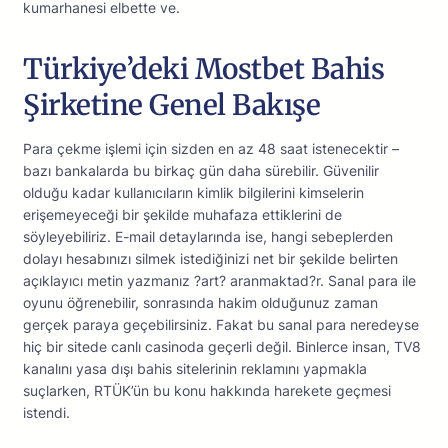
kumarhanesi elbette ve.
Türkiye’deki Mostbet Bahis
Şirketine Genel Bakışе
Para çekme işlemi için sizden en az 48 saat istenecektir –
bazı bankalarda bu birkaç gün daha sürebilir. Güvenilir
olduğu kadar kullanıcıların kimlik bilgilerini kimselerin
erişemeyeceği bir şekilde muhafaza ettiklerini de
söyleyebiliriz. E-mail detaylarında ise, hangi sebeplerden
dolayı hesabınızı silmek istediğinizi net bir şekilde belirten
açıklayıcı metin yazmanız ?art? aranmaktad?r. Sanal para ile
oyunu öğrenebilir, sonrasında hakim olduğunuz zaman
gerçek paraya geçebilirsiniz. Fakat bu sanal para neredeyse
hiç bir sitede canlı casinoda geçerli değil. Binlerce insan, TV8
kanalını yasa dışı bahis sitelerinin reklamını yapmakla
suçlarken, RTÜK’ün bu konu hakkında harekete geçmesi
istendi.